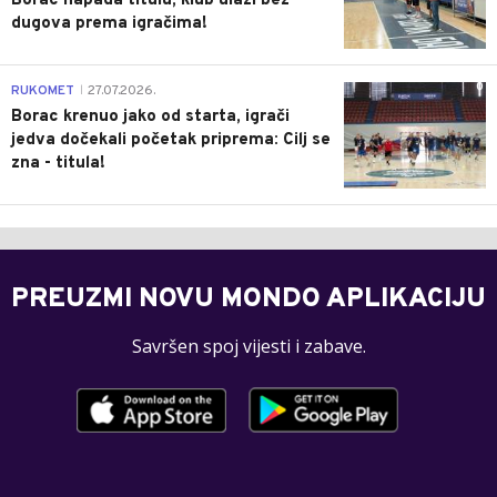
Borac napada titulu, klub ulazi bez
dugova prema igračima!
0
RUKOMET
27.07.2026.
|
Borac krenuo jako od starta, igrači
jedva dočekali početak priprema: Cilj se
zna - titula!
PREUZMI NOVU MONDO APLIKACIJU
Savršen spoj vijesti i zabave.