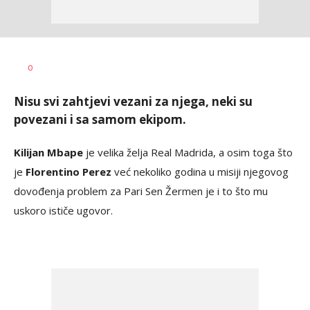
Nebojša
AUTOR
0
Šatara
Nisu svi zahtjevi vezani za njega, neki su
povezani i sa samom ekipom.
Kilijan Mbape
je velika želja Real Madrida, a osim toga što
je
Florentino Perez
već nekoliko godina u misiji njegovog
dovođenja problem za Pari Sen Žermen je i to što mu
uskoro ističe ugovor.