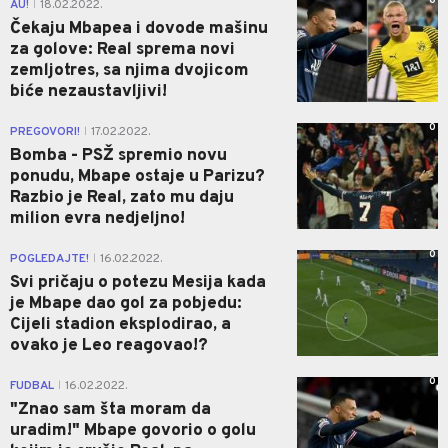
0
AU!
18.02.2022.
|
Čekaju Mbapea i dovode mašinu
za golove: Real sprema novi
zemljotres, sa njima dvojicom
biće nezaustavljivi!
0
PREGOVORI!
17.02.2022.
|
Bomba - PSŽ spremio novu
ponudu, Mbape ostaje u Parizu?
Razbio je Real, zato mu daju
milion evra nedjeljno!
0
POGLEDAJTE!
16.02.2022.
|
Svi pričaju o potezu Mesija kada
je Mbape dao gol za pobjedu:
Cijeli stadion eksplodirao, a
ovako je Leo reagovao!?
0
FUDBAL
16.02.2022.
|
"Znao sam šta moram da
uradim!" Mbape govorio o golu