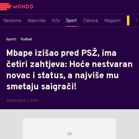
Naslovna
Najnovije
Info
Sport
Zabava
Magazin
M
Sport
Fudbal
Mbape izišao pred PSŽ, ima
četiri zahtjeva: Hoće nestvaran
novac i status, a najviše mu
smetaju saigrači!
20.02.2022. / 09:11