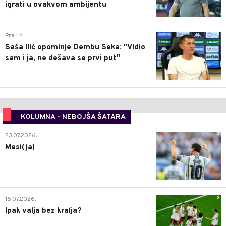
igrati u ovakvom ambijentu
0
Pre 1 h
Saša Ilić opominje Dembu Seka: "Vidio
sam i ja, ne dešava se prvi put"
KOLUMNA - NEBOJŠA ŠATARA
0
23.07.2026.
Mesi(ja)
2
15.07.2026.
Ipak valja bez kralja?