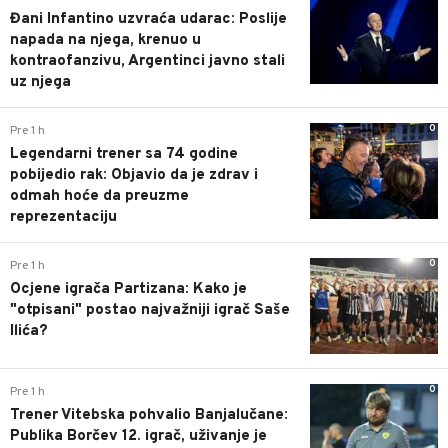
Đani Infantino uzvraća udarac: Poslije
napada na njega, krenuo u
kontraofanzivu, Argentinci javno stali
uz njega
0
Pre 1 h
Legendarni trener sa 74 godine
pobijedio rak: Objavio da je zdrav i
odmah hoće da preuzme
reprezentaciju
0
Pre 1 h
Ocjene igrača Partizana: Kako je
"otpisani" postao najvažniji igrač Saše
Ilića?
0
Pre 1 h
Trener Vitebska pohvalio Banjalučane:
Publika Borčev 12. igrač, uživanje je