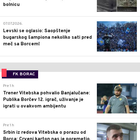
bolnicu
1
07.07.2026.
Levski se oglasio: Saopštenje
bugarskog šampiona nekoliko sati pred
meč sa Borcem!
FK BORAC
0
Pre 1 h
Trener Vitebska pohvalio Banjalučane:
Publika Borčev 12. igrač, uživanje je
igrati u ovakvom ambijentu
0
Pre 1 h
Srbin iz redova Vitebska o porazu od
Borca: Crveni karton nas je poremetio,