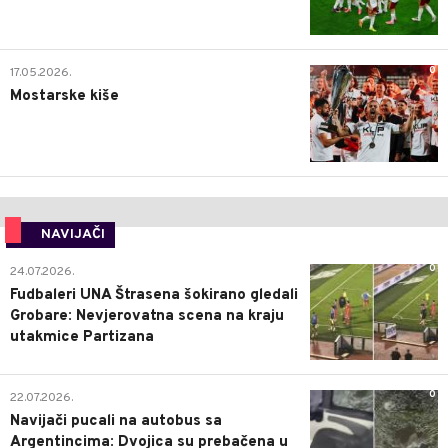
0
17.05.2026.
Mostarske kiše
NAVIJAČI
0
24.07.2026.
Fudbaleri UNA Štrasena šokirano gledali
Grobare: Nevjerovatna scena na kraju
utakmice Partizana
0
22.07.2026.
Navijači pucali na autobus sa
Argentincima: Dvojica su prebačena u