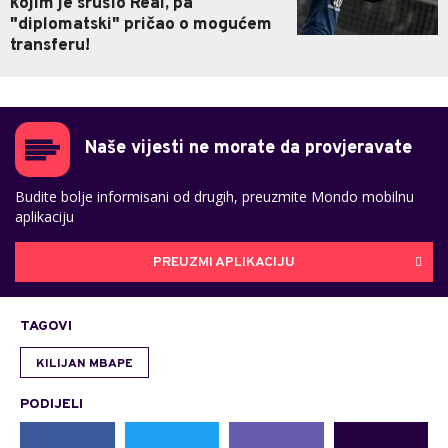
kojim je srušio Real, pa
"diplomatski" pričao o mogućem
transferu!
Naše vijesti ne morate da provjeravate
Budite bolje informisani od drugih, preuzmite Mondo mobilnu
aplikaciju
PREUZMI APLIKACIJU
TAGOVI
KILIJAN MBAPE
PODIJELI