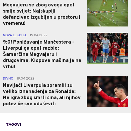
Megvajeru se zbog ovoga opet
smije svijet: Najskuplji
defanzivac izgubljen u prostoru i
vremenu!
0
NOVA LEKCIJA
19.04.2022.
|
9:0! Ponižavanje Mančestera -
Liverpul ga opet razbio:
Šamarčina Megvajeru i
drugovima, Klopova mašina je na
vrhu!
0
DIVNO
19.04.2022.
|
Navijači Liverpula spremili su
veliko iznenađenje za Ronalda:
Ne igra zbog smrti sina, ali njihov
potez će sve oduševiti
TAGOVI