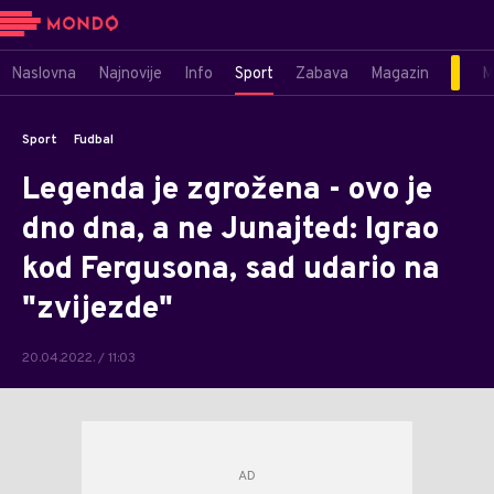
Naslovna
Najnovije
Info
Sport
Zabava
Magazin
M
Sport
Fudbal
Legenda je zgrožena - ovo je
dno dna, a ne Junajted: Igrao
kod Fergusona, sad udario na
"zvijezde"
20.04.2022. / 11:03