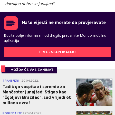
dovoljno dobro za Junajted".
Naše vijesti ne morate da provjeravate
Budite bolje informisani od drugih, preuzmite Mondo mobilnu
aplikaciju
PREUZMI APLIKACIJU
MOŽDA ĆE VAS ZANIMATI
0
TRANSFER!
20.04.2022.
|
Tadić ga vaspitao i spremio za
Mančester junajted: Stigao kao
"žgoljavi Brazilac", sad vrijedi 60
miliona evra!
0
POGLEDAJTE
20.04.2022.
|