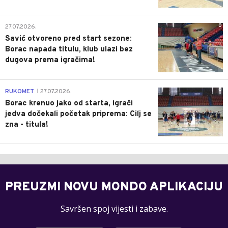
0
27.07.2026.
Savić otvoreno pred start sezone:
Borac napada titulu, klub ulazi bez
dugova prema igračima!
0
RUKOMET
27.07.2026.
|
Borac krenuo jako od starta, igrači
jedva dočekali početak priprema: Cilj se
zna - titula!
PREUZMI NOVU MONDO APLIKACIJU
Savršen spoj vijesti i zabave.