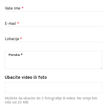
Vaše ime
*
E-mail
*
Lokacija
*
Ubacite video ili foto
Možete da ubacite do 3 fotografije ili videa. Ne smije biti
više od 25 MB.