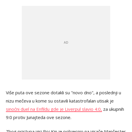
Više puta ove sezone dotakli su "novo dno", a poslednji u
nizu mečeva u kome su ostavili katastrofalan utisak je
sinoćni duel na Enfildu gde je Liverpul slavio 4:0,
za ukupnih
9:0 protiv Junajteda ove sezone.
Zbog pristupa igri Roj Kin je pobjesnio na igrače Mančester