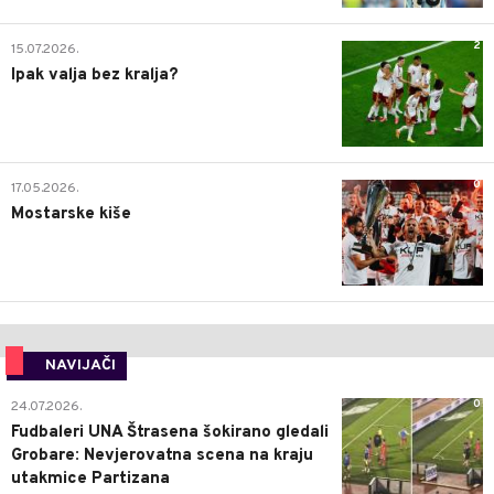
2
15.07.2026.
Ipak valja bez kralja?
0
17.05.2026.
Mostarske kiše
NAVIJAČI
0
24.07.2026.
Fudbaleri UNA Štrasena šokirano gledali
Grobare: Nevjerovatna scena na kraju
utakmice Partizana