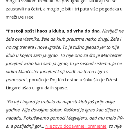
mogli u svakom trenutku da postignu gol. Na kraju su se
zaustavili na četiri, a moglo je biti i tri puta više pogodaka u
mreži De Hee.
"Postoji opšti haos u klubu, od vrha do dna
. Navijači ne
žele ove vlasnike, žele da klub preuzme netko drugi. Žele i
novog trenera i nove igrače. To je tužno gledati jer to nije
klub u kojem sam ja igrao. To nije ono za što je Mančester
junajted važio kad sam ja igrao, to je raspad sistema. Ja ne
vidim Mančester junajted koji izađe na teren i igra s
ponosom"
, poručio je Roj Kin i ostao u šoku što je Džesi
Lingard ušao u igru da ih spase.
"Pa taj Lingard je trebalo da napusti klub još prije dvije
godine. Nije dovoljno dobar. Rašford je igrao kao dijete u
napadu. Pokušavamo pomoći Megvajeru, dati mu malo PR-
a, a posljednji gol...
Njegovo dodavanje i branjenje
, to nije