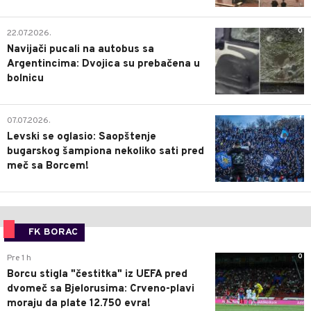
0
22.07.2026.
Navijači pucali na autobus sa
Argentincima: Dvojica su prebačena u
bolnicu
1
07.07.2026.
Levski se oglasio: Saopštenje
bugarskog šampiona nekoliko sati pred
meč sa Borcem!
FK BORAC
0
Pre 1 h
Borcu stigla "čestitka" iz UEFA pred
dvomeč sa Bjelorusima: Crveno-plavi
moraju da plate 12.750 evra!