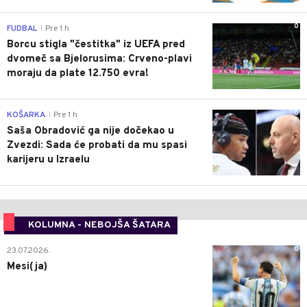
0
FUDBAL
Pre 1 h
|
Borcu stigla "čestitka" iz UEFA pred
dvomeč sa Bjelorusima: Crveno-plavi
moraju da plate 12.750 evra!
0
KOŠARKA
Pre 1 h
|
Saša Obradović ga nije dočekao u
Zvezdi: Sada će probati da mu spasi
karijeru u Izraelu
KOLUMNA - NEBOJŠA ŠATARA
0
23.07.2026.
Mesi(ja)