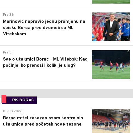
0
Pre 3 h
Marinović napravio jednu promjenu na
spisku Borca pred dvomeč sa ML
Vitebskom
0
Pre 5 h
Sve o utakmici Borac - ML Vitebsk: Kad
počinje, ko prenosi i koliki je ulog?
RK BORAC
0
05.08.2026.
Borac m:tel zakazao osam kontrolnih
utakmica pred početak nove sezone