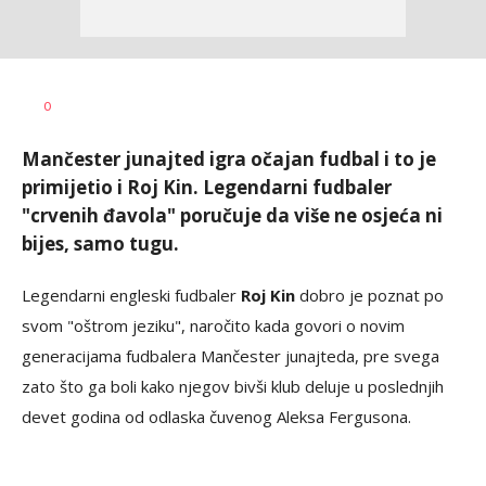
Haris
AUTOR
0
Krhalić
Mančester junajted igra očajan fudbal i to je
primijetio i Roj Kin. Legendarni fudbaler
"crvenih đavola" poručuje da više ne osjeća ni
bijes, samo tugu.
Legendarni engleski fudbaler
Roj Kin
dobro je poznat po
svom "oštrom jeziku", naročito kada govori o novim
generacijama fudbalera Mančester junajteda, pre svega
zato što ga boli kako njegov bivši klub deluje u poslednjih
devet godina od odlaska čuvenog Aleksa Fergusona.