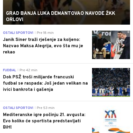
GRAD BANJA LUKA DEMANTOVAO NAVODE ŽKK
ORLOVI
0
OSTALI SPORTOVI
Pre 18 min
|
Janik Siner traži rješenje za koljeno:
Nazvao Maksa Alegrija, evo šta mu je
rekao
0
FUDBAL
Pre 42 min
|
Dok PSŽ troši milijarde francuski
fudbal se raspada: Još jedan velikan na
ivici bankrota i gašenja
0
OSTALI SPORTOVI
Pre 53 min
|
Mediteranske igre počinju 21. avgusta:
Evo koliko će sportista predstavljati
BiH!