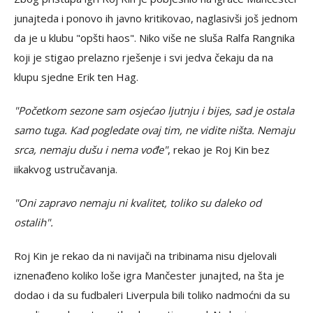
junajteda i ponovo ih javno kritikovao, naglasivši još jednom
da je u klubu "opšti haos". Niko više ne sluša Ralfa Rangnika
koji je stigao prelazno rješenje i svi jedva čekaju da na
klupu sjedne Erik ten Hag.
"Početkom sezone sam osjećao ljutnju i bijes, sad je ostala
samo tuga. Kad pogledate ovaj tim, ne vidite ništa. Nemaju
srca, nemaju dušu i nema vođe"
, rekao je Roj Kin bez
iikakvog ustručavanja.
"Oni zapravo nemaju ni kvalitet, toliko su daleko od
ostalih".
Roj Kin je rekao da ni navijači na tribinama nisu djelovali
iznenađeno koliko loše igra Mančester junajted, na šta je
dodao i da su fudbaleri Liverpula bili toliko nadmoćni da su