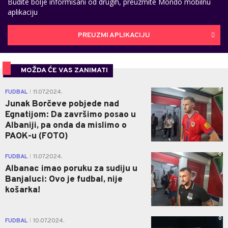
Budite bolje informisani od drugih, preuzmite Mondo mobilnu
aplikaciju
PREUZMI APLIKACIJU
MOŽDA ĆE VAS ZANIMATI
0
FUDBAL
11.07.2024.
|
Junak Borčeve pobjede nad
Egnatijom: Da završimo posao u
Albaniji, pa onda da mislimo o
PAOK-u (FOTO)
0
FUDBAL
11.07.2024.
|
Albanac imao poruku za sudiju u
Banjaluci: Ovo je fudbal, nije
košarka!
0
FUDBAL
10.07.2024.
|