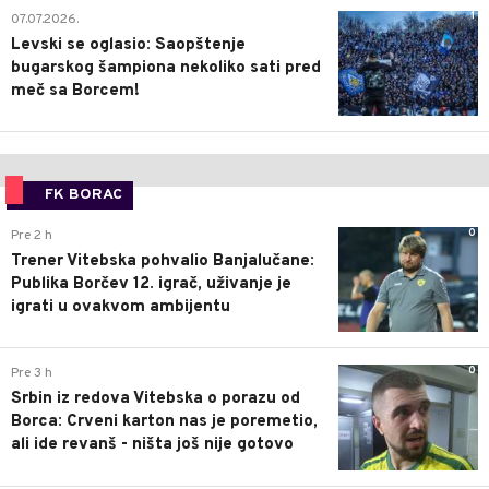
1
07.07.2026.
Levski se oglasio: Saopštenje
bugarskog šampiona nekoliko sati pred
meč sa Borcem!
FK BORAC
0
Pre 2 h
Trener Vitebska pohvalio Banjalučane:
Publika Borčev 12. igrač, uživanje je
igrati u ovakvom ambijentu
0
Pre 3 h
Srbin iz redova Vitebska o porazu od
Borca: Crveni karton nas je poremetio,
ali ide revanš - ništa još nije gotovo