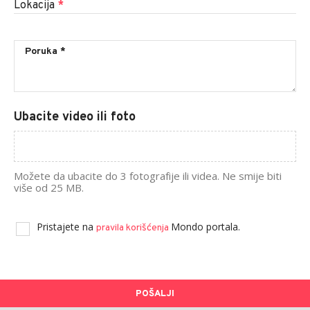
Lokacija
*
Ubacite video ili foto
Možete da ubacite do 3 fotografije ili videa. Ne smije biti
više od 25 MB.
Pristajete na
Mondo portala.
pravila korišćenja
POŠALJI