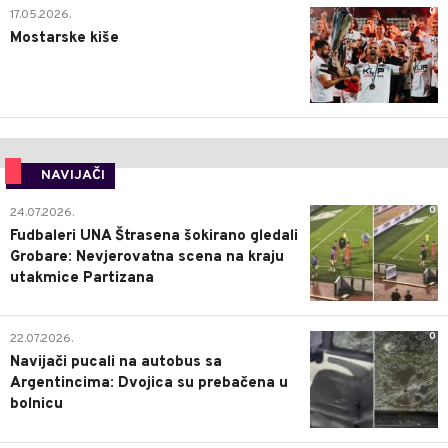
0
17.05.2026.
Mostarske kiše
NAVIJAČI
0
24.07.2026.
Fudbaleri UNA Štrasena šokirano gledali
Grobare: Nevjerovatna scena na kraju
utakmice Partizana
0
22.07.2026.
Navijači pucali na autobus sa
Argentincima: Dvojica su prebačena u
bolnicu