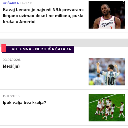
0
KOŠARKA
Pre 1 h
|
Kavaj Lenard je najveći NBA prevarant:
Ilegano uzimao desetine miliona, pukla
bruka u Americi
KOLUMNA - NEBOJŠA ŠATARA
0
23.07.2026.
Mesi(ja)
2
15.07.2026.
Ipak valja bez kralja?