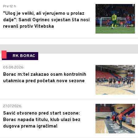
0
Pre 12 h
"Ulog je veliki, ali vjerujemo u prolaz
dalje": Sandi Ogrinec svjestan šta nosi
revanš protiv Vitebska
RK BORAC
0
05.08.2026.
Borac m:tel zakazao osam kontrolnih
utakmica pred početak nove sezone
0
27.07.2026.
Savić otvoreno pred start sezone:
Borac napada titulu, klub ulazi bez
dugova prema igračima!