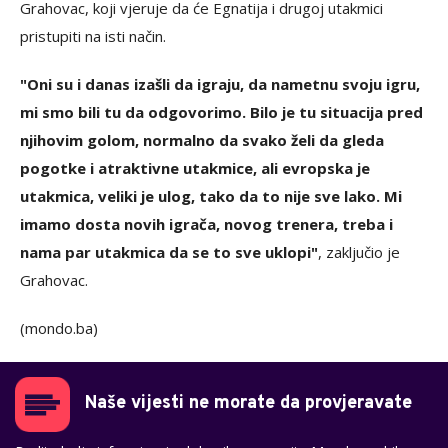
Grahovac, koji vjeruje da će Egnatija i drugoj utakmici
pristupiti na isti način.
"Oni su i danas izašli da igraju, da nametnu svoju igru,
mi smo bili tu da odgovorimo. Bilo je tu situacija pred
njihovim golom, normalno da svako želi da gleda
pogotke i atraktivne utakmice, ali evropska je
utakmica, veliki je ulog, tako da to nije sve lako. Mi
imamo dosta novih igrača, novog trenera, treba i
nama par utakmica da se to sve uklopi"
, zaključio je
Grahovac.
(mondo.ba)
Naše vijesti ne morate da provjeravate