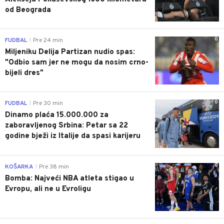
od Beograda
0
FUDBAL
Pre 24 min
|
Miljeniku Delija Partizan nudio spas:
"Odbio sam jer ne mogu da nosim crno-
bijeli dres"
0
FUDBAL
Pre 30 min
|
Dinamo plaća 15.000.000 za
zaboravljenog Srbina: Petar sa 22
godine bježi iz Italije da spasi karijeru
0
KOŠARKA
Pre 38 min
|
Bomba: Najveći NBA atleta stigao u
Evropu, ali ne u Evroligu