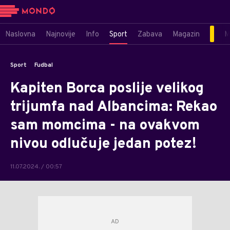
Naslovna
Najnovije
Info
Sport
Zabava
Magazin
M
Sport
Fudbal
Kapiten Borca poslije velikog
trijumfa nad Albancima: Rekao
sam momcima - na ovakvom
nivou odlučuje jedan potez!
11.07.2024. / 00:57