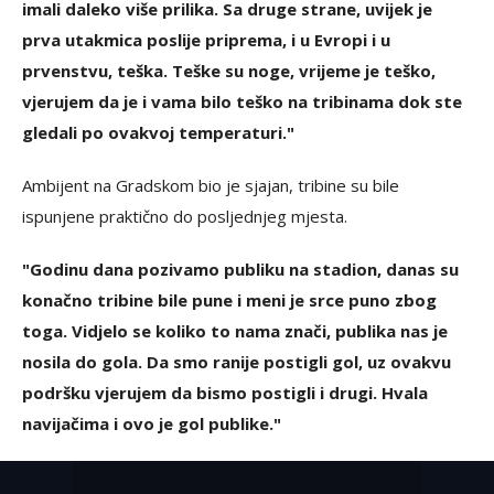
imali daleko više prilika. Sa druge strane, uvijek je
prva utakmica poslije priprema, i u Evropi i u
prvenstvu, teška. Teške su noge, vrijeme je teško,
vjerujem da je i vama bilo teško na tribinama dok ste
gledali po ovakvoj temperaturi."
Ambijent na Gradskom bio je sjajan, tribine su bile
ispunjene praktično do posljednjeg mjesta.
"Godinu dana pozivamo publiku na stadion, danas su
konačno tribine bile pune i meni je srce puno zbog
toga. Vidjelo se koliko to nama znači, publika nas je
nosila do gola. Da smo ranije postigli gol, uz ovakvu
podršku vjerujem da bismo postigli i drugi. Hvala
navijačima i ovo je gol publike."