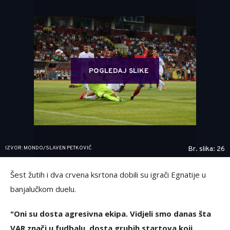
POGLEDAJ SLIKE
IZVOR: MONDO/SLAVEN PETKOVIĆ
Br. slika: 26
Šest žutih i dva crvena ksrtona dobili su igrači Egnatije u
banjalučkom duelu.
"Oni su dosta agresivna ekipa. Vidjeli smo danas šta
VAR znači u fudbalu, dosta grubih startova koji