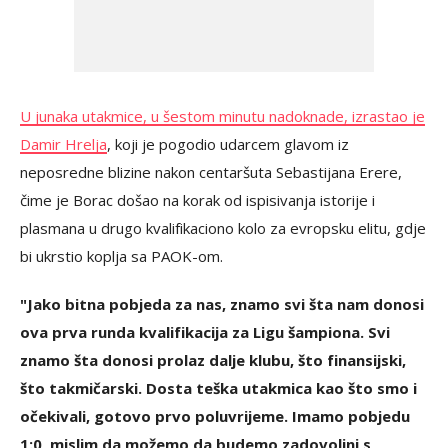
U junaka utakmice, u šestom minutu nadoknade, izrastao je
Damir Hrelja
, koji je pogodio udarcem glavom iz
neposredne blizine nakon centaršuta Sebastijana Erere,
čime je Borac došao na korak od ispisivanja istorije i
plasmana u drugo kvalifikaciono kolo za evropsku elitu, gdje
bi ukrstio koplja sa PAOK-om.
"Jako bitna pobjeda za nas, znamo svi šta nam donosi
ova prva runda kvalifikacija za Ligu šampiona. Svi
znamo šta donosi prolaz dalje klubu, što finansijski,
što takmičarski. Dosta teška utakmica kao što smo i
očekivali, gotovo prvo poluvrijeme. Imamo pobjedu
1:0, mislim da možemo da budemo zadovoljni s