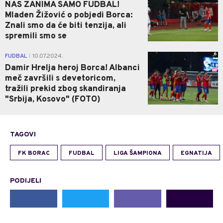
NAS ZANIMA SAMO FUDBAL!
Mladen Žižović o pobjedi Borca:
Znali smo da će biti tenzija, ali
spremili smo se
6
FUDBAL
10.07.2024.
|
Damir Hrelja heroj Borca! Albanci
meč završili s devetoricom,
tražili prekid zbog skandiranja
"Srbija, Kosovo" (FOTO)
TAGOVI
FK BORAC
FUDBAL
LIGA ŠAMPIONA
EGNATIJA
PODIJELI