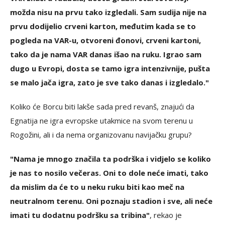
možda nisu na prvu tako izgledali. Sam sudija nije na
prvu dodijelio crveni karton, međutim kada se to
pogleda na VAR-u, otvoreni đonovi, crveni kartoni,
tako da je nama VAR danas išao na ruku. Igrao sam
dugo u Evropi, dosta se tamo igra intenzivnije, pušta
se malo jača igra, zato je sve tako danas i izgledalo."
Koliko će Borcu biti lakše sada pred revanš, znajući da
Egnatija ne igra evropske utakmice na svom terenu u
Rogožini, ali i da nema organizovanu navijačku grupu?
"Nama je mnogo značila ta podrška i vidjelo se koliko
je nas to nosilo večeras. Oni to dole neće imati, tako
da mislim da će to u neku ruku biti kao meč na
neutralnom terenu. Oni poznaju stadion i sve, ali neće
imati tu dodatnu podršku sa tribina"
, rekao je