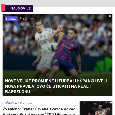
NAJNOVIJE
0
Pre 2 min
FUDBAL
NOVE VELIKE PROMJENE U FUDBALU: ŠPANCI UVELI
NOVA PRAVILA, OVO ĆE UTICATI I NA REAL I
BARSELONU
0
KOŠARKA
Pre 9 min
|
Zvanično: Trener Crvene zvezde odveo
Alekseja Pokuševskog 1300 kilometara