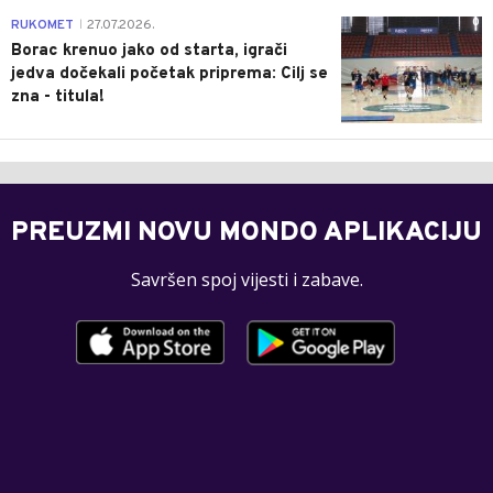
0
RUKOMET
27.07.2026.
|
Borac krenuo jako od starta, igrači
jedva dočekali početak priprema: Cilj se
zna - titula!
PREUZMI NOVU MONDO APLIKACIJU
Savršen spoj vijesti i zabave.