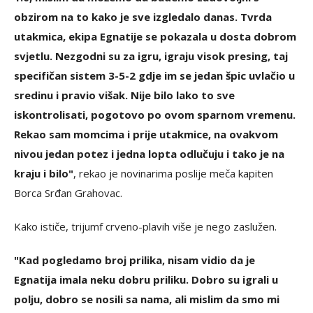
obzirom na to kako je sve izgledalo danas. Tvrda
utakmica, ekipa Egnatije se pokazala u dosta dobrom
svjetlu. Nezgodni su za igru, igraju visok presing, taj
specifičan sistem 3-5-2 gdje im se jedan špic uvlačio u
sredinu i pravio višak. Nije bilo lako to sve
iskontrolisati, pogotovo po ovom sparnom vremenu.
Rekao sam momcima i prije utakmice, na ovakvom
nivou jedan potez i jedna lopta odlučuju i tako je na
kraju i bilo"
, rekao je novinarima poslije meča kapiten
Borca Srđan Grahovac.
Kako ističe, trijumf crveno-plavih više je nego zaslužen.
"Kad pogledamo broj prilika, nisam vidio da je
Egnatija imala neku dobru priliku. Dobro su igrali u
polju, dobro se nosili sa nama, ali mislim da smo mi