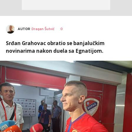
AUTOR
Dragan Šutvić
0
Srđan Grahovac obratio se banjalučkim
novinarima nakon duela sa Egnatijom.