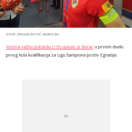
IZVOR: DRAGAN ŠUTVIĆ, MONDO.BA
Veoma važnu pobjedu (1:0) upisao je Borac
u prvom duelu
prvog kola kvalifikacija za Ligu šampiona protiv Egnatije.