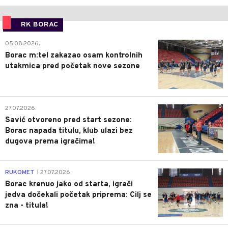
RK BORAC
0
05.08.2026.
Borac m:tel zakazao osam kontrolnih
utakmica pred početak nove sezone
0
27.07.2026.
Savić otvoreno pred start sezone:
Borac napada titulu, klub ulazi bez
dugova prema igračima!
0
RUKOMET
27.07.2026.
|
Borac krenuo jako od starta, igrači
jedva dočekali početak priprema: Cilj se
zna - titula!