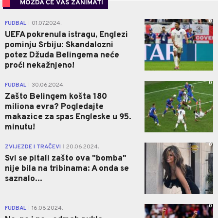
MOŽDA ĆE VAS ZANIMATI
0
FUDBAL
01.07.2024.
|
UEFA pokrenula istragu, Englezi
pominju Srbiju: Skandalozni
potez Džuda Belingema neće
proći nekažnjeno!
0
FUDBAL
30.06.2024.
|
Zašto Belingem košta 180
miliona evra? Pogledajte
makazice za spas Engleske u 95.
minutu!
0
ZVIJEZDE I TRAČEVI
20.06.2024.
|
Svi se pitali zašto ova "bomba"
nije bila na tribinama: A onda se
saznalo...
0
FUDBAL
16.06.2024.
|