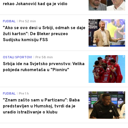
rekao Jokanović kad ga je vidio
0
FUDBAL
Pre 52 min
|
"Ako se ovo desi u Srbiji, odmah se daje
žuti karton": De Bleker preuzeo
Sudijsku komisiju FSS
0
OSTALI SPORTOVI
Pre 58 min
|
Srbija ide na Svjetsko prvenstvo: Velika
pobjeda rukometaša u "Pioniru"
0
FUDBAL
Pre 1 h
|
"Znam zašto sam u Partizanu": Baba
predstavljen u Humskoj, tvrdi da je
uradio istraživanje o klubu