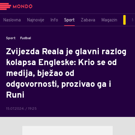
Naslovna
Najnovije
Info
Sport
Zabava
Magazin
M
Sport
Fudbal
Zvijezda Reala je glavni razlog
kolapsa Engleske: Krio se od
medija, bježao od
odgovornosti, prozivao ga i
Runi
15.07.2024. / 19:25