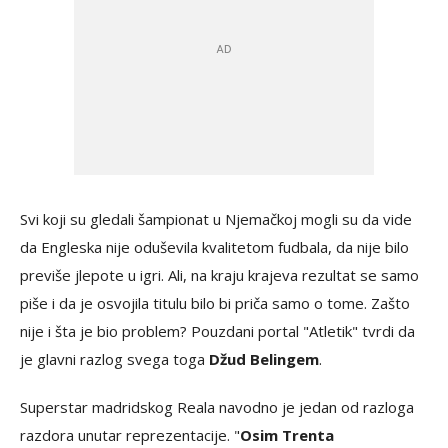
Svi koji su gledali šampionat u Njemačkoj mogli su da vide
da Engleska nije oduševila kvalitetom fudbala, da nije bilo
previše jlepote u igri. Ali, na kraju krajeva rezultat se samo
piše i da je osvojila titulu bilo bi priča samo o tome. Zašto
nije i šta je bio problem? Pouzdani portal "Atletik" tvrdi da
je glavni razlog svega toga
Džud Belingem
.
Superstar madridskog Reala navodno je jedan od razloga
razdora unutar reprezentacije. "
Osim Trenta