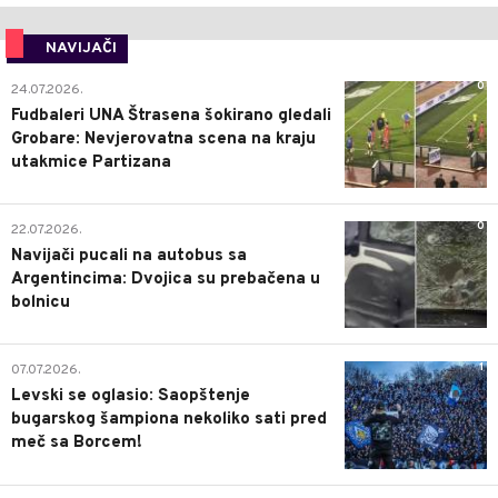
NAVIJAČI
0
24.07.2026.
Fudbaleri UNA Štrasena šokirano gledali
Grobare: Nevjerovatna scena na kraju
utakmice Partizana
0
22.07.2026.
Navijači pucali na autobus sa
Argentincima: Dvojica su prebačena u
bolnicu
1
07.07.2026.
Levski se oglasio: Saopštenje
bugarskog šampiona nekoliko sati pred
meč sa Borcem!