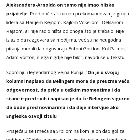
Aleksandera-Arnolda on tamo nije imao bliske
prijatelje
. Pred početak turnira prekomandovan je grupu
lidera sa Harijem Kejnom, Kajlom Vokerom i Deklanom
Rajsom, ali nije radio ništa od onoga što je trebalo. Nije
izlazio da razgovara sa medijima, već su na neugodna
pitanja morali da odgovaraju Entoni Gordon, Kol Palmer,
Adam Vorton, njega nigdje nije bilo", navodi se u tekstu.
Spominju i legendarnog Vejna Runija. "
On je u svojoj
kolumni napisao da Belingem mora da preuzme veću
odgovornost, da priča u teškim momentima i da
stane ispred svih i napisao je da će Belingem sigurno
da bude pred novinarima i da daje intervjue ako
Engleska osvoji titulu
."
Prisjećaju se i meča sa Srbijom na kom je on dao gol za
pobjedu. "Dobio je nagradu za igrača utakmice i onda se