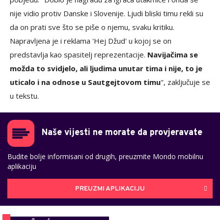
nije vidio protiv Danske i Slovenije. Ljudi bliski timu rekli su
da on prati sve što se piše o njemu, svaku kritiku.
Napravljena je i reklama 'Hej Džud' u kojoj se on
predstavlja kao spasitelj reprezentacije.
Navijačima se
možda to svidjelo, ali ljudima unutar tima i nije, to je
uticalo i na odnose u Sautgejtovom timu
", zaključuje se
u tekstu.
Naše vijesti ne morate da provjeravate
Budite bolje informisani od drugih, preuzmite Mondo mobilnu
aplikaciju
PREUZMI APLIKACIJU