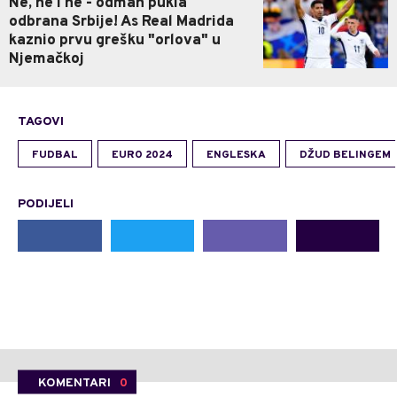
Ne, ne i ne - odmah pukla
odbrana Srbije! As Real Madrida
kaznio prvu grešku "orlova" u
Njemačkoj
TAGOVI
FUDBAL
EURO 2024
ENGLESKA
DŽUD BELINGEM
PODIJELI
KOMENTARI
0