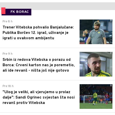
FK BORAC
0
Pre 8 h
Trener Vitebska pohvalio Banjalučane:
Publika Borčev 12. igrač, uživanje je
igrati u ovakvom ambijentu
0
Pre 9 h
Srbin iz redova Vitebska o porazu od
Borca: Crveni karton nas je poremetio,
ali ide revanš - ništa još nije gotovo
0
Pre 18 h
"Ulog je veliki, ali vjerujemo u prolaz
dalje": Sandi Ogrinec svjestan šta nosi
revanš protiv Vitebska