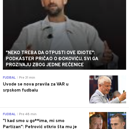
"NEKO TREBA DA OTPUSTI OVE IDIOTE":
PODKASTER PRIČAO O ĐOKOVIĆU, SVI GA
PROZIVAJU ZBOG JEDNE REČENICE
0
FUDBAL
Pre 31 min
|
Uvode se nova pravila za VAR u
srpskom fudbalu
0
FUDBAL
Pre 48 min
|
"I kad smo u go**ima, mi smo
Partizan": Petrović otkrio šta mu je