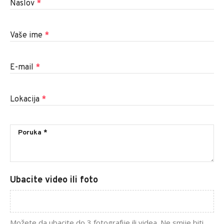
Naslov
*
Vaše ime
*
E-mail
*
Lokacija
*
Ubacite video ili foto
Možete da ubacite do 3 fotografije ili videa. Ne smije biti