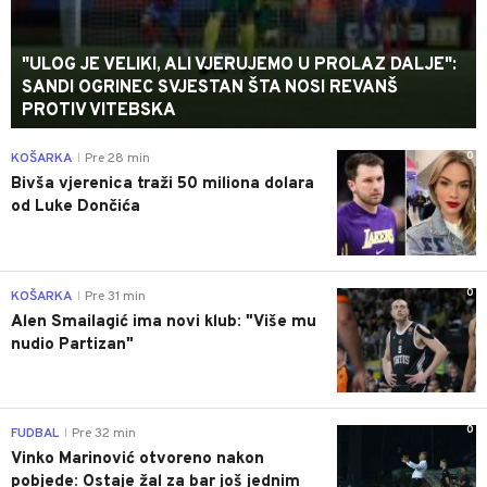
"ULOG JE VELIKI, ALI VJERUJEMO U PROLAZ DALJE":
SANDI OGRINEC SVJESTAN ŠTA NOSI REVANŠ
PROTIV VITEBSKA
0
KOŠARKA
Pre 28 min
|
Bivša vjerenica traži 50 miliona dolara
od Luke Dončića
0
KOŠARKA
Pre 31 min
|
Alen Smailagić ima novi klub: "Više mu
nudio Partizan"
0
FUDBAL
Pre 32 min
|
Vinko Marinović otvoreno nakon
pobjede: Ostaje žal za bar još jednim