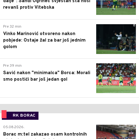
dalje": Sandi Ogrinec svjestan šta nosi
revanš protiv Vitebska
0
Pre 32 min
Vinko Marinović otvoreno nakon
pobjede: Ostaje žal za bar još jednim
golom
0
Pre 39 min
Savić nakon "minimalca" Borca: Morali
smo postići bar još jedan gol
RK BORAC
0
05.08.2026.
Borac m:tel zakazao osam kontrolnih