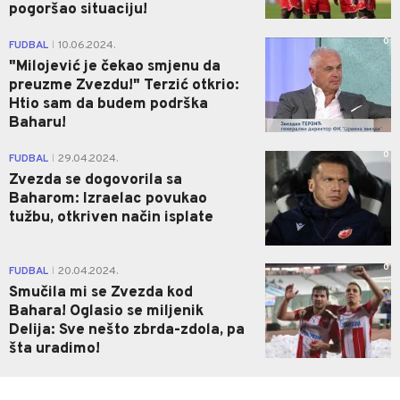
pogoršao situaciju!
0
FUDBAL
10.06.2024.
|
"Milojević je čekao smjenu da
preuzme Zvezdu!" Terzić otkrio:
Htio sam da budem podrška
Baharu!
0
FUDBAL
29.04.2024.
|
Zvezda se dogovorila sa
Baharom: Izraelac povukao
tužbu, otkriven način isplate
0
FUDBAL
20.04.2024.
|
Smučila mi se Zvezda kod
Bahara! Oglasio se miljenik
Delija: Sve nešto zbrda-zdola, pa
šta uradimo!