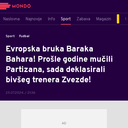
Naslovna
Najnovije
Info
Sport
Zabava
Magazin
M
Sport
Fudbal
Evropska bruka Baraka
Bahara! Prošle godine mučili
Partizana, sada deklasirali
bivšeg trenera Zvezde!
25.07.2024. / 21:36