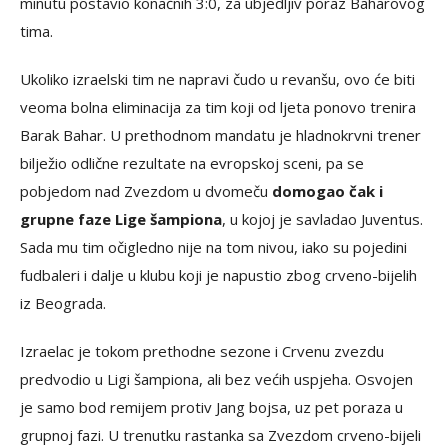
minutu postavio konačnih 3:0, za ubjedljiv poraz Baharovog
tima.
Ukoliko izraelski tim ne napravi čudo u revanšu, ovo će biti
veoma bolna eliminacija za tim koji od ljeta ponovo trenira
Barak Bahar. U prethodnom mandatu je hladnokrvni trener
bilježio odlične rezultate na evropskoj sceni, pa se
pobjedom nad Zvezdom u dvomeču
domogao čak i
grupne faze Lige šampiona
, u kojoj je savladao Juventus.
Sada mu tim očigledno nije na tom nivou, iako su pojedini
fudbaleri i dalje u klubu koji je napustio zbog crveno-bijelih
iz Beograda.
Izraelac je tokom prethodne sezone i Crvenu zvezdu
predvodio u Ligi šampiona, ali bez većih uspjeha. Osvojen
je samo bod remijem protiv Jang bojsa, uz pet poraza u
grupnoj fazi. U trenutku rastanka sa Zvezdom crveno-bijeli