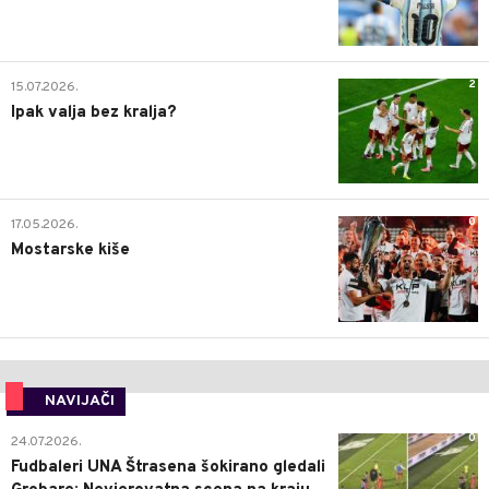
2
15.07.2026.
Ipak valja bez kralja?
0
17.05.2026.
Mostarske kiše
NAVIJAČI
0
24.07.2026.
Fudbaleri UNA Štrasena šokirano gledali