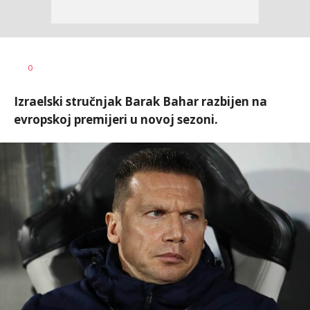
Bojan
AUTOR
0
Jakovljević
Izraelski stručnjak Barak Bahar razbijen na
evropskoj premijeri u novoj sezoni.