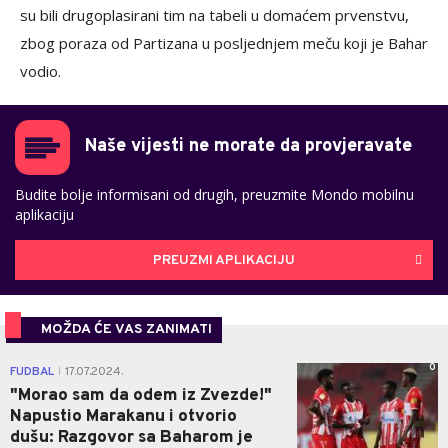
su bili drugoplasirani tim na tabeli u domaćem prvenstvu,
zbog poraza od Partizana u posljednjem meču koji je Bahar
vodio.
Naše vijesti ne morate da provjeravate
Budite bolje informisani od drugih, preuzmite Mondo mobilnu
aplikaciju
PREUZMI APLIKACIJU
MOŽDA ĆE VAS ZANIMATI
0
FUDBAL
17.07.2024.
|
"Morao sam da odem iz Zvezde!"
Napustio Marakanu i otvorio
dušu: Razgovor sa Baharom je