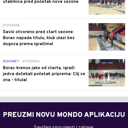
utakmica pred početak nove sezone
0
27.07.2026.
Savić otvoreno pred start sezone:
Borac napada titulu, klub ulazi bez
dugova prema igračima!
0
RUKOMET
27.07.2026.
|
Borac krenuo jako od starta, igrači
jedva dočekali početak priprema: Cilj se
zna - titula!
PREUZMI NOVU MONDO APLIKACIJU
Savršen spoj vijesti i zabave.