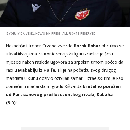
IZVOR: IVICA VESELINOV/© MN PRESS, ALL RIGHTS RESERVED
Nekadašnji trener Crvene zvezde
Barak Bahar
obrukao se
u kvalifikacijama za Konferencijsku ligu! Izraelac je šest
mjeseci nakon raskida ugovora sa srpskim timom počeo da
radi u
Makabiju iz Haife,
ali je na početku svog drugog
mandata u klubu doživio ozbiljan šamar - izraelski tim je kao
domaćin u mađarskom gradu Kišvarda
brutalno poražen
od Partizanovog prošlosezonskog rivala, Sabaha
(3:0)
!