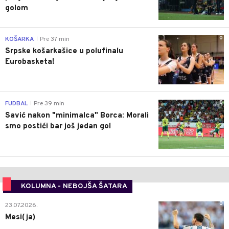
golom
0
KOŠARKA
Pre 37 min
|
Srpske košarkašice u polufinalu
Eurobasketa!
0
FUDBAL
Pre 39 min
|
Savić nakon "minimalca" Borca: Morali
smo postići bar još jedan gol
KOLUMNA - NEBOJŠA ŠATARA
0
23.07.2026.
Mesi(ja)