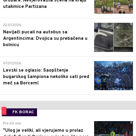
Grobare: Nevjerovatna scena na kraju
utakmice Partizana
0
22.07.2026.
Navijači pucali na autobus sa
Argentincima: Dvojica su prebačena u
bolnicu
1
07.07.2026.
Levski se oglasio: Saopštenje
bugarskog šampiona nekoliko sati pred
meč sa Borcem!
FK BORAC
0
Pre 20 min
"Ulog je veliki, ali vjerujemo u prolaz