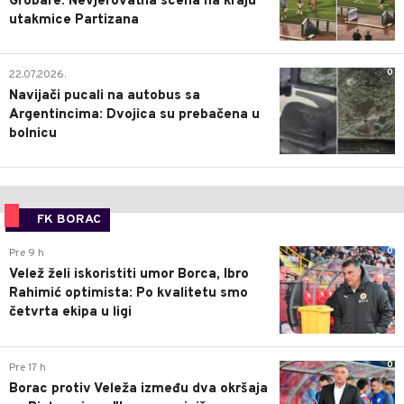
Grobare: Nevjerovatna scena na kraju
utakmice Partizana
0
22.07.2026.
Navijači pucali na autobus sa
Argentincima: Dvojica su prebačena u
bolnicu
FK BORAC
0
Pre 9 h
Velež želi iskoristiti umor Borca, Ibro
Rahimić optimista: Po kvalitetu smo
četvrta ekipa u ligi
0
Pre 17 h
Borac protiv Veleža između dva okršaja