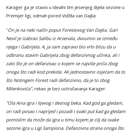
Karager ga je stavio u idealni tim jesenjeg dijela sezone u
Premijer ligi, odmah pored Vidžila van Dajka:
"
On je na neki način poput Forestovog Van Dajka. Gari
Nevil je izabrao Salibu iz Arsenala, dvoumio se između
njega i Gabrijela. A, ja sam zapravo bio vrlo blizu da u
odbranu stavim Gabrijela zbog defanzivnog učinka, ali i
zato što je on defanzivac o kojem se najviše priča zbog
onoga što radi kod prekida. Ali jednostavno osjećam da to
što Notingem Forest radi defanzivno, da je to zbog
Milenkovića"
, rekao je bez ustručavanja Karager.
"Ola Aina igra i lijevog i desnog beka. Kad god ga gledam,
on radi posao i naprijed i pozadi i svaki put kad ga gledam
pomislim da može da igra u timu kojem je cilj da svake
sezone igra u Ligi šampiona. Defanzivna strana onoga što