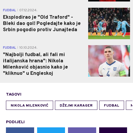
0
FUDBAL
07.12.2024.
|
Eksplodirao je "Old Traford" -
Bleki dao gol! Pogledajte kako je
Srbin pogodio protiv Junajteda
0
FUDBAL
10.10.2024.
|
"Najbolji fudbal, ali fali mi
italijanska hrana": Nikola
Milenković objasnio kako je
"kliknuo" u Engleskoj
TAGOVI
NIKOLA MILENKOVIĆ
DŽEJMI KARAGER
FUDBAL
N
PODIJELI