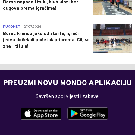
Borac napada titulu, klub ulazi bez
dugova prema igračima!
0
RUKOMET
27.07.2026.
|
Borac krenuo jako od starta, igrači
jedva dočekali početak priprema: Cilj se
zna - titula!
PREUZMI NOVU MONDO APLIKACIJU
Savršen spoj vijesti i zabave.