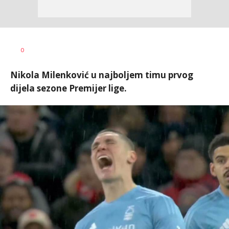
Dragan
AUTOR
0
Šutvić
Nikola Milenković u najboljem timu prvog
dijela sezone Premijer lige.