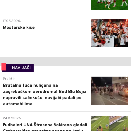
0
17.05.2026.
Mostarske kiše
NAVIJAČI
0
Pre 16 h
Brutalna tuča huligana na
zagrebačkom aerodromu! Bed Blu Bojsi
napravili sačekušu, navijači padali po
automobilima
0
24.07.2026.
Fudbaleri UNA Štrasena šokirano gledali