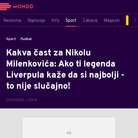
Naslovna
Najnovije
Info
Sport
Zabava
Magazin
M
Sport
Fudbal
Kakva čast za Nikolu
Milenkovića: Ako ti legenda
Liverpula kaže da si najbolji -
to nije slučajno!
01.01.2025. / 09:16