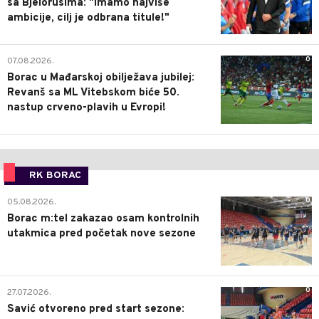
sa Bjelorusima: "Imamo najviše
ambicije, cilj je odbrana titule!"
0
07.08.2026.
Borac u Mađarskoj obilježava jubilej:
Revanš sa ML Vitebskom biće 50.
nastup crveno-plavih u Evropi!
RK BORAC
0
05.08.2026.
Borac m:tel zakazao osam kontrolnih
utakmica pred početak nove sezone
0
27.07.2026.
Savić otvoreno pred start sezone: