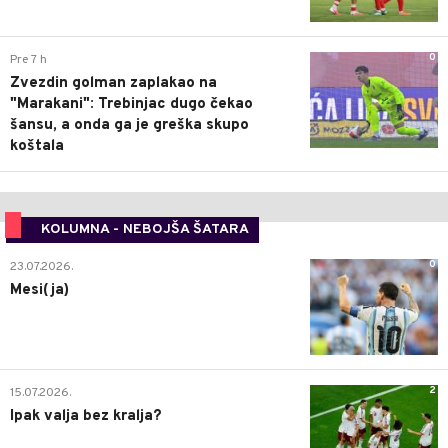
0
Pre 7 h
Zvezdin golman zaplakao na
"Marakani": Trebinjac dugo čekao
šansu, a onda ga je greška skupo
koštala
KOLUMNA - NEBOJŠA ŠATARA
0
23.07.2026.
Mesi(ja)
2
15.07.2026.
Ipak valja bez kralja?