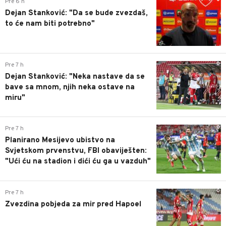
Pre 6 h
Dejan Stanković: "Da se bude zvezdaš,
to će nam biti potrebno"
0
Pre 7 h
Dejan Stanković: "Neka nastave da se
bave sa mnom, njih neka ostave na
miru"
0
Pre 7 h
Planirano Mesijevo ubistvo na
Svjetskom prvenstvu, FBI obaviješten:
"Ući ću na stadion i dići ću ga u vazduh"
0
Pre 7 h
Zvezdina pobjeda za mir pred Hapoel