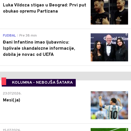
Luka Vildoza stigao u Beograd: Prvi put
obukao opremu Partizana
0
FUDBAL
Pre 38 min
|
Đani Infantino imao ljubavnicu:
Isplivale skandalozne informacije,
dobila je novac od UEFA
KOLUMNA - NEBOJŠA ŠATARA
0
23.07.2026.
Mesi(ja)
2
15.07.2026.