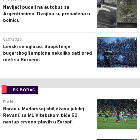
22.07.2026.
Navijači pucali na autobus sa
Argentincima: Dvojica su prebačena u
bolnicu
1
07.07.2026.
Levski se oglasio: Saopštenje
bugarskog šampiona nekoliko sati pred
meč sa Borcem!
FK BORAC
0
Pre 16 h
Borac u Mađarskoj obilježava jubilej:
Revanš sa ML Vitebskom biće 50.
nastup crveno-plavih u Evropi!