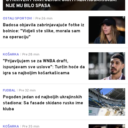
NIJE MU BILO SPASA
0
OSTALI SPORTOVI
Pre 26 min
|
Badosa objavila zabrinjavajuće fotke iz
bolnice: "Vidjeli ste slike, morala sam
na operaciju"
0
KOŠARKA
Pre 28 min
|
"Prijavljujem se za WNBA draft,
ispunjavam sve uslove": Turčin hoće da
igra sa najboljim košarkašicama
0
FUDBAL
Pre 32 min
|
Pogođen jedan od najboljih ukrajinskih
stadiona: Sa fasade skidano rusko ime
kluba
0
KOŠARKA
Pre 35 min
|