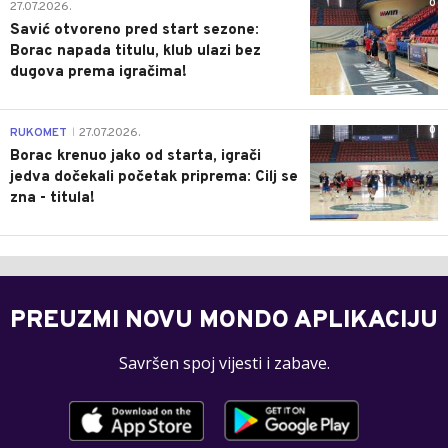
0
27.07.2026.
Savić otvoreno pred start sezone:
Borac napada titulu, klub ulazi bez
dugova prema igračima!
0
RUKOMET
27.07.2026.
|
Borac krenuo jako od starta, igrači
jedva dočekali početak priprema: Cilj se
zna - titula!
PREUZMI NOVU MONDO APLIKACIJU
Savršen spoj vijesti i zabave.