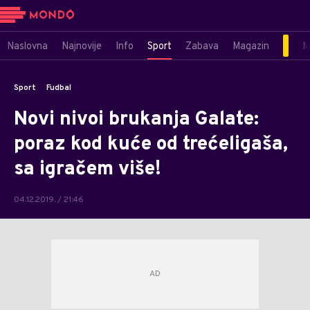
Naslovna
Najnovije
Info
Sport
Zabava
Magazin
M
Sport
Fudbal
Novi nivoi brukanja Galate:
poraz kod kuće od trećeligaša,
sa igračem više!
04.12.2019. / 21:46