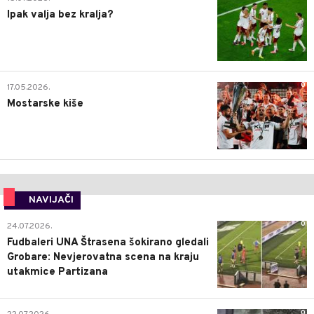
Ipak valja bez kralja?
0
17.05.2026.
Mostarske kiše
NAVIJAČI
0
24.07.2026.
Fudbaleri UNA Štrasena šokirano gledali
Grobare: Nevjerovatna scena na kraju
utakmice Partizana
0