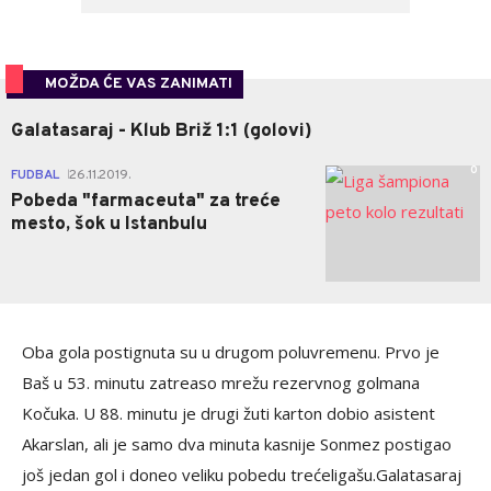
MOŽDA ĆE VAS ZANIMATI
Galatasaraj - Klub Briž 1:1 (golovi)
0
FUDBAL
26.11.2019.
|
Pobeda "farmaceuta" za treće
mesto, šok u Istanbulu
Oba gola postignuta su u drugom poluvremenu. Prvo je
Baš u 53. minutu zatreaso mrežu rezervnog golmana
Kočuka. U 88. minutu je drugi žuti karton dobio asistent
Akarslan, ali je samo dva minuta kasnije Sonmez postigao
još jedan gol i doneo veliku pobedu trećeligašu.Galatasaraj