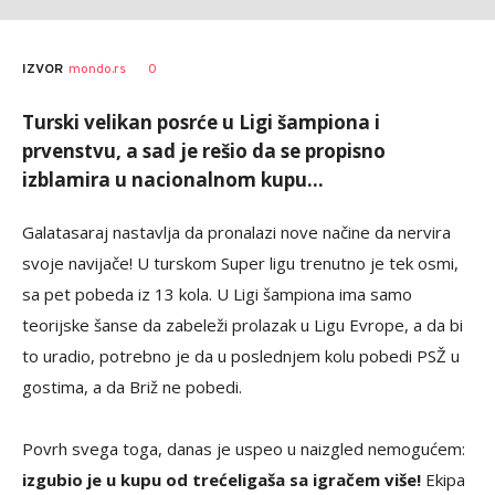
0
IZVOR
mondo.rs
Turski velikan posrće u Ligi šampiona i
prvenstvu, a sad je rešio da se propisno
izblamira u nacionalnom kupu...
Galatasaraj nastavlja da pronalazi nove načine da nervira
svoje navijače! U turskom Super ligu trenutno je tek osmi,
sa pet pobeda iz 13 kola. U Ligi šampiona ima samo
teorijske šanse da zabeleži prolazak u Ligu Evrope, a da bi
to uradio, potrebno je da u poslednjem kolu pobedi PSŽ u
gostima, a da Briž ne pobedi.
Povrh svega toga, danas je uspeo u naizgled nemogućem:
izgubio je u kupu od trećeligaša sa igračem više!
Ekipa