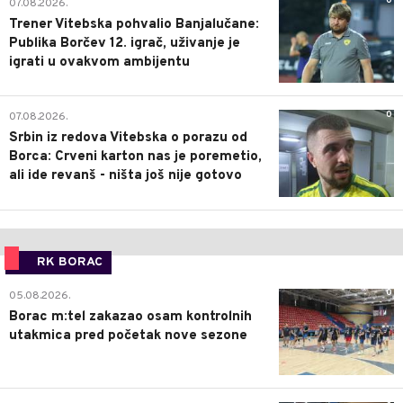
0
07.08.2026.
Trener Vitebska pohvalio Banjalučane:
Publika Borčev 12. igrač, uživanje je
igrati u ovakvom ambijentu
0
07.08.2026.
Srbin iz redova Vitebska o porazu od
Borca: Crveni karton nas je poremetio,
ali ide revanš - ništa još nije gotovo
RK BORAC
0
05.08.2026.
Borac m:tel zakazao osam kontrolnih
utakmica pred početak nove sezone