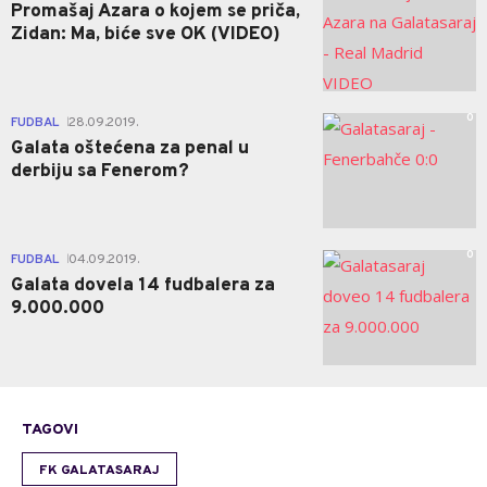
Promašaj Azara o kojem se priča,
Zidan: Ma, biće sve OK (VIDEO)
0
FUDBAL
28.09.2019.
|
Galata oštećena za penal u
derbiju sa Fenerom?
0
FUDBAL
04.09.2019.
|
Galata dovela 14 fudbalera za
9.000.000
TAGOVI
FK GALATASARAJ