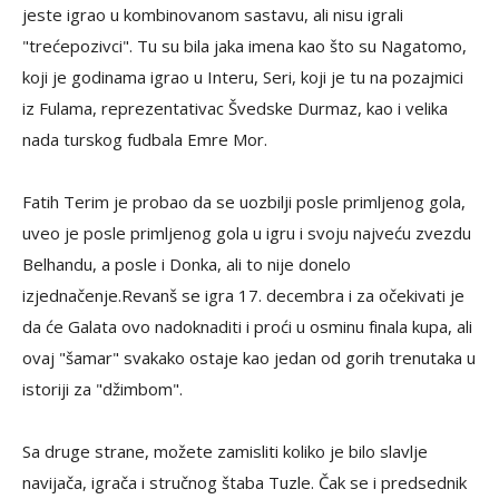
jeste igrao u kombinovanom sastavu, ali nisu igrali
"trećepozivci". Tu su bila jaka imena kao što su Nagatomo,
koji je godinama igrao u Interu, Seri, koji je tu na pozajmici
iz Fulama, reprezentativac Švedske Durmaz, kao i velika
nada turskog fudbala Emre Mor.
Fatih Terim je probao da se uozbilji posle primljenog gola,
uveo je posle primljenog gola u igru i svoju najveću zvezdu
Belhandu, a posle i Donka, ali to nije donelo
izjednačenje.Revanš se igra 17. decembra i za očekivati je
da će Galata ovo nadoknaditi i proći u osminu finala kupa, ali
ovaj "šamar" svakako ostaje kao jedan od gorih trenutaka u
istoriji za "džimbom".
Sa druge strane, možete zamisliti koliko je bilo slavlje
navijača, igrača i stručnog štaba Tuzle. Čak se i predsednik