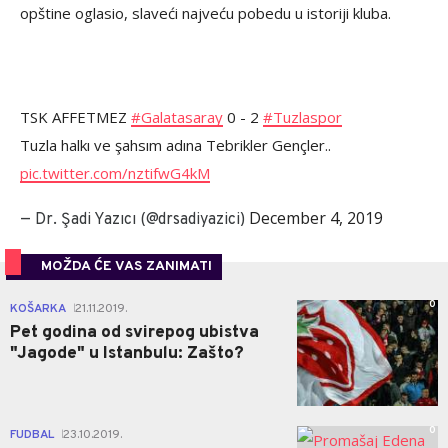
opštine oglasio, slaveći najveću pobedu u istoriji kluba.
TSK AFFETMEZ
#Galatasaray
0 - 2
#Tuzlaspor
Tuzla halkı ve şahsım adına Tebrikler Gençler..
pic.twitter.com/nztifwG4kM
December 4, 2019
— Dr. Şadi Yazıcı (@drsadiyazici)
MOŽDA ĆE VAS ZANIMATI
0
KOŠARKA
21.11.2019.
|
Pet godina od svirepog ubistva
"Jagode" u Istanbulu: Zašto?
0
FUDBAL
23.10.2019.
|