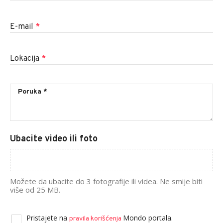
E-mail
*
Lokacija
*
Ubacite video ili foto
Možete da ubacite do 3 fotografije ili videa. Ne smije biti
više od 25 MB.
Pristajete na
Mondo portala.
pravila korišćenja