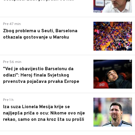
0
Pre 47 min
Zbog problema u Seuti, Barselona
otkazala gostovanje u Maroku
0
Pre 56 min
"Već je obavijestio Barselonu da
odlazi": Heroj finala Svjetskog
prvenstva pojačava prvaka Evrope
0
Pre 1 h
Iza suza Lionela Mesija krije se
najljepša priča o ocu: Nikome ovo nije
rekao, samo on zna kroz šta su prošli