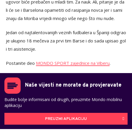
ugovor biće prebačen u mladi tim. Za nauk. Ali, pitanje je da
li će se i Barselona opametiti od rasipanja novca jer i sami
znaju da Moriba vrijedi mnogo više nego što mu nude.
Jedan od najtalentovanijih veznih fudbalera u Španiji odigrao
je ukupno 18 mečeva za prvi tim Barse i do sada upisao gol
i tri asistencije.
Postanite deo
MONDO SPORT zajednice na Viberu
.
Naše vijesti ne morate da provjeravate
Budite bolje informisani od drugih, preuzmite Mondo mobilnu
aplikaciju
PREUZMI APLIKACIJU