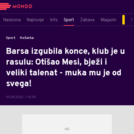
Naslovna
Najnovije
Info
Sport
Zabava
Magazin
M
Sport
Košarka
Barsa izgubila konce, klub je u
rasulu: Otišao Mesi, bježi i
veliki talenat - muka mu je od
svega!
19.08.2021. / 15:30