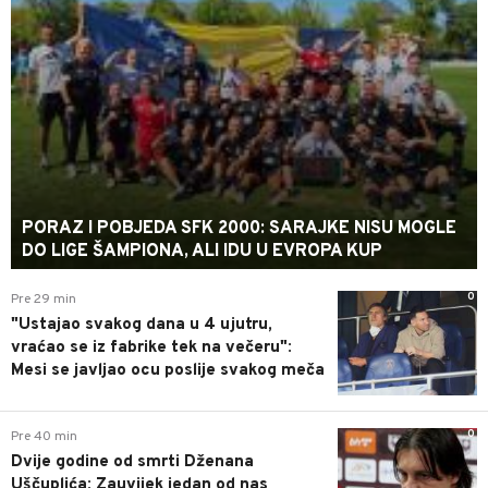
PORAZ I POBJEDA SFK 2000: SARAJKE NISU MOGLE
DO LIGE ŠAMPIONA, ALI IDU U EVROPA KUP
0
Pre 29 min
"Ustajao svakog dana u 4 ujutru,
vraćao se iz fabrike tek na večeru":
Mesi se javljao ocu poslije svakog meča
0
Pre 40 min
Dvije godine od smrti Dženana
Uščuplića: Zauvijek jedan od nas