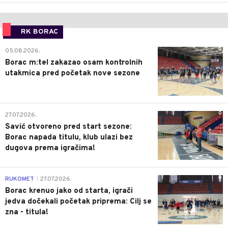
RK BORAC
0
05.08.2026.
Borac m:tel zakazao osam kontrolnih
utakmica pred početak nove sezone
0
27.07.2026.
Savić otvoreno pred start sezone:
Borac napada titulu, klub ulazi bez
dugova prema igračima!
0
RUKOMET
27.07.2026.
|
Borac krenuo jako od starta, igrači
jedva dočekali početak priprema: Cilj se
zna - titula!