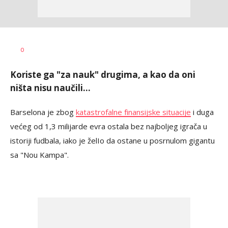
Milutin
AUTOR
0
Vujičić
Koriste ga "za nauk" drugima, a kao da oni
ništa nisu naučili...
Barselona je zbog
katastrofalne finansijske situacije
i duga
većeg od 1,3 milijarde evra ostala bez najboljeg igrača u
istoriji fudbala, iako je želIo da ostane u posrnulom gigantu
sa "Nou Kampa".