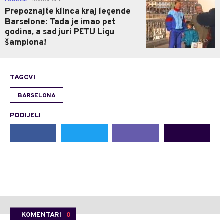
FUDBAL
16.08.2021.
Prepoznajte klinca kraj legende
Barselone: Tada je imao pet
godina, a sad juri PETU Ligu
šampiona!
TAGOVI
BARSELONA
PODIJELI
KOMENTARI
0