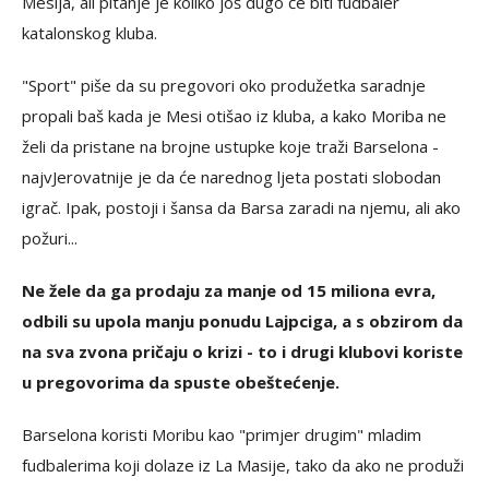
Mesija, ali pitanje je koliko još dugo će biti fudbaler
katalonskog kluba.
"Sport" piše da su pregovori oko produžetka saradnje
propali baš kada je Mesi otišao iz kluba, a kako Moriba ne
želi da pristane na brojne ustupke koje traži Barselona -
najvJerovatnije je da će narednog ljeta postati slobodan
igrač. Ipak, postoji i šansa da Barsa zaradi na njemu, ali ako
požuri...
Ne žele da ga prodaju za manje od 15 miliona evra,
odbili su upola manju ponudu Lajpciga, a s obzirom da
na sva zvona pričaju o krizi - to i drugi klubovi koriste
u pregovorima da spuste obeštećenje.
Barselona koristi Moribu kao "primjer drugim" mladim
fudbalerima koji dolaze iz La Masije, tako da ako ne produži