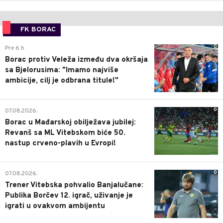
FK BORAC
0
Pre 6 h
Borac protiv Veleža između dva okršaja
sa Bjelorusima: "Imamo najviše
ambicije, cilj je odbrana titule!"
0
07.08.2026.
Borac u Mađarskoj obilježava jubilej:
Revanš sa ML Vitebskom biće 50.
nastup crveno-plavih u Evropi!
0
07.08.2026.
Trener Vitebska pohvalio Banjalučane:
Publika Borčev 12. igrač, uživanje je
igrati u ovakvom ambijentu