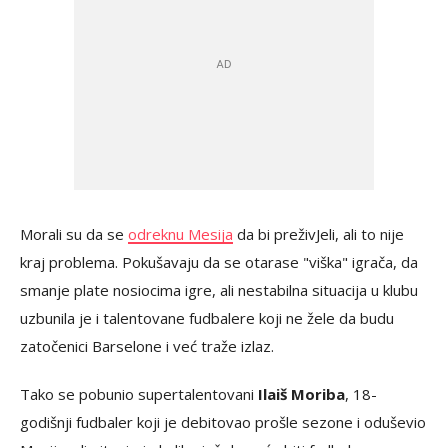
Morali su da se
odreknu Mesija
da bi preživJeli, ali to nije
kraj problema. Pokušavaju da se otarase "viška" igrača, da
smanje plate nosiocima igre, ali nestabilna situacija u klubu
uzbunila je i talentovane fudbalere koji ne žele da budu
zatočenici Barselone i već traže izlaz.
Tako se pobunio supertalentovani
Ilaiš Moriba
, 18-
godišnji fudbaler koji je debitovao prošle sezone i oduševio