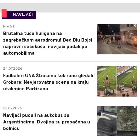
NAVIJAČI
0
Pre 5 h
Brutalna tuča huligana na
zagrebačkom aerodromu! Bed Blu Bojsi
napravili sačekušu, navijači padali po
automobilima
0
24.07.2026.
Fudbaleri UNA Štrasena šokirano gledali
Grobare: Nevjerovatna scena na kraju
utakmice Partizana
0
22.07.2026.
Navijači pucali na autobus sa
Argentincima: Dvojica su prebačena u
bolnicu