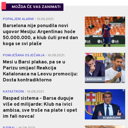
MOŽDA ĆE VAS ZANIMATI
0
POPALJENI ALARMI
10.06.2021.
|
Barselona nije ponudila novi
ugovor Mesiju: Argentinac hoće
50.000.000, a klub ćuti pred dan
koga se svi plaše
0
POMIJEŠANA OSJEĆANJA
16.08.2021.
|
Mesi u Barsi plakao, pa se u
Parizu smijao! Reakcija
Katalonaca na Leovu promociju:
Dosta kontradiktorno
0
KATASTROFA
16.08.2021.
|
Raspad sistema - Barsa duguje
više od milijarde: Klub na ivici
ambisa, sve troše na plate i opet
im fali novca!
0
|