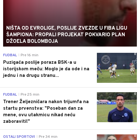
NIŠTA OD EVROLIGE, POSLIJE ZVEZDE U FIBA LIGU
ŠAMPIONA: PROPALI PROJEKAT POKVARIO PLAN
DŽOELA BOLOMBOJA
0
FUDBAL
Pre 16 min
|
Puzigaća poslije poraza BSK-a u
istorijskom meču: Moglo je da ode i na
jednu i na drugu stranu...
0
FUDBAL
Pre 25 min
|
Trener Željezničara nakon trijumfa na
startu prvenstva: "Poseban dan za
mene, ovu utakmicu nikad neću
zaboraviti!"
0
OSTALI SPORTOVI
Pre 34 min
|