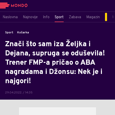
Naslovna
Najnovije
Info
Sport
Zabava
Magazin
M
Sport
Košarka
Znači što sam iza Željka i
Dejana, supruga se oduševila!
Trener FMP-a pričao o ABA
nagradama i Džonsu: Nek je i
najgori!
29.04.2022. / 14:35