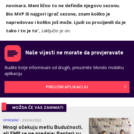
novinara. Meni lično to ne definiše njegovu sezonu.
Bio MVP ili najgori igrač sezone, znam koliko je
napredovao i koliko još može. Ljudi su procijenili da je
tako i to je to
”, zaključio je on.
Naše vijesti ne morate da provjeravate
Budite bolje informisani od drugih, preuzmite Mondo mobilnu
aplikaciju
PREUZMI APLIKACIJU
MOŽDA ĆE VAS ZANIMATI
0
SPREMNI!
29.04.2022.
|
Mnogi očekuju metlu Budućnosti,