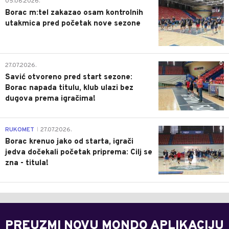
05.08.2026.
Borac m:tel zakazao osam kontrolnih
utakmica pred početak nove sezone
0
27.07.2026.
Savić otvoreno pred start sezone:
Borac napada titulu, klub ulazi bez
dugova prema igračima!
0
RUKOMET
27.07.2026.
|
Borac krenuo jako od starta, igrači
jedva dočekali početak priprema: Cilj se
zna - titula!
PREUZMI NOVU MONDO APLIKACIJU