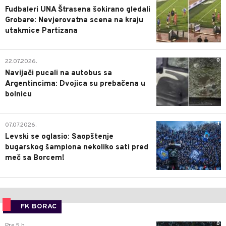
Fudbaleri UNA Štrasena šokirano gledali
Grobare: Nevjerovatna scena na kraju
utakmice Partizana
0
22.07.2026.
Navijači pucali na autobus sa
Argentincima: Dvojica su prebačena u
bolnicu
1
07.07.2026.
Levski se oglasio: Saopštenje
bugarskog šampiona nekoliko sati pred
meč sa Borcem!
FK BORAC
0
Pre 5 h