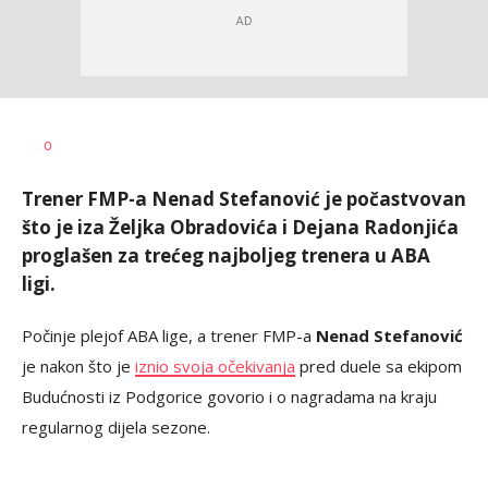
Haris
AUTOR
0
Krhalić
Trener FMP-a Nenad Stefanović je počastvovan
što je iza Željka Obradovića i Dejana Radonjića
proglašen za trećeg najboljeg trenera u ABA
ligi.
Počinje plejof ABA lige, a trener FMP-a
Nenad Stefanović
je nakon što je
iznio svoja očekivanja
pred duele sa ekipom
Budućnosti iz Podgorice govorio i o nagradama na kraju
regularnog dijela sezone.