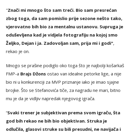
"
Znači mi mnogo što sam treći. Bio sam presrećan
zbog toga, da sam pomislio prije sezone nešto tako,
vjerovatno bih bio za mentalnu ustanovu. Supruga je
oduševljena kad je vidjela fotografiju na kojoj smo
Željko, Dejan i ja. Zadovoljan sam, prija mi i godi"
,
rekao je on.
Mnogo se prašine podiglo oko toga što je najbolji košarkaš
FMP-a
Brajs Džons
ostao van idealne petorke lige, a nije
bio ni u konkurenciji za MVP priznanje iako je imao sjajne
brojke. Što se Stefanovića tiče, za nagradu ne mari, bitno
mu je da je vidljiv napredak njegovog igrača.
“
Svaki trener je subjektivan prema svom igraču, šta
god bih rekao ne bih bio objektivan. Struka je
odlučila, glasovi struke su bili presudni, ne navijača i