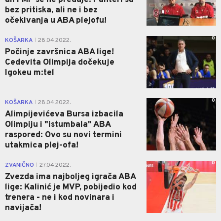
ali FMP se ne predaje: Panteri su
bez pritiska, ali ne i bez
očekivanja u ABA plejofu!
0
KOŠARKA
28.04.2022.
|
Počinje završnica ABA lige!
Cedevita Olimpija dočekuje
Igokeu m:tel
0
KOŠARKA
28.04.2022.
|
Alimpijevićeva Bursa izbacila
Olimpiju i "istumbala" ABA
raspored: Ovo su novi termini
utakmica plej-ofa!
0
ZVANIČNO
27.04.2022.
|
Zvezda ima najboljeg igrača ABA
lige: Kalinić je MVP, pobijedio kod
trenera - ne i kod novinara i
navijača!