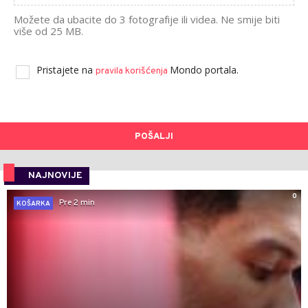
Možete da ubacite do 3 fotografije ili videa. Ne smije biti
više od 25 MB.
Pristajete na
Mondo portala.
pravila korišćenja
POŠALJI
NAJNOVIJE
0
Pre 2 min
KOŠARKA