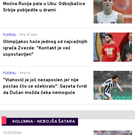
Moćna Rusija pala u Ubu: Odbojkašice
Srbije pobijedile u drami
0
FUDBAL
Pre 37 min
|
Olimpijakos hoće jednog od najvažnijih
igrača Zvezde: "Kontakt je već
uspostavljen"
0
FUDBAL
Pre 1 h
|
"Vlahović je još nezaposlen jer nije
postao što se očekivalo": Gazeta tvrdi
da Dušan možda čeka nemoguće
KOLUMNA - NEBOJŠA ŠATARA
0
23.07.2026.