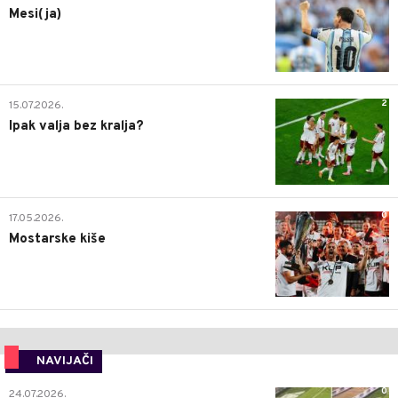
Mesi(ja)
2
15.07.2026.
Ipak valja bez kralja?
0
17.05.2026.
Mostarske kiše
NAVIJAČI
0
24.07.2026.