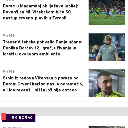
Borac u Mađarskoj obilježava jubilej:
Revanš sa ML Vitebskom biće 50.
nastup crveno-plavih u Evropi!
0
Pre 14 h
Trener Vitebska pohvalio Banjalučane:
Publika Borčev 12. igrač, uživanje je
igrati u ovakvom ambijentu
0
Pre 14 h
Srbin iz redova Vitebska o porazu od
Borca: Crveni karton nas je poremetio,
ali ide revanš - ništa još nije gotovo
RK BORAC
0