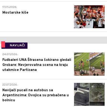
0
17.05.2026.
Mostarske kiše
NAVIJAČI
0
24.07.2026.
Fudbaleri UNA Štrasena šokirano gledali
Grobare: Nevjerovatna scena na kraju
utakmice Partizana
0
22.07.2026.
Navijači pucali na autobus sa
Argentincima: Dvojica su prebačena u
bolnicu