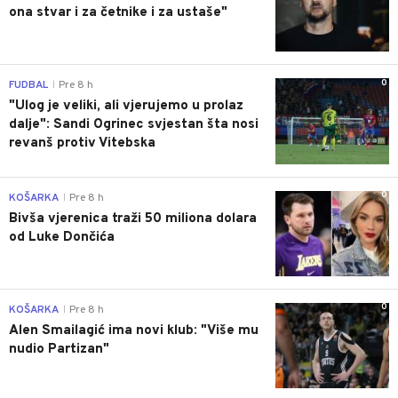
ona stvar i za četnike i za ustaše"
0
FUDBAL
Pre 8 h
|
"Ulog je veliki, ali vjerujemo u prolaz
dalje": Sandi Ogrinec svjestan šta nosi
revanš protiv Vitebska
0
KOŠARKA
Pre 8 h
|
Bivša vjerenica traži 50 miliona dolara
od Luke Dončića
0
KOŠARKA
Pre 8 h
|
Alen Smailagić ima novi klub: "Više mu
nudio Partizan"