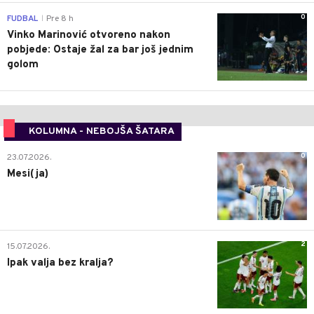
0
FUDBAL
Pre 8 h
|
Vinko Marinović otvoreno nakon
pobjede: Ostaje žal za bar još jednim
golom
KOLUMNA - NEBOJŠA ŠATARA
0
23.07.2026.
Mesi(ja)
2
15.07.2026.
Ipak valja bez kralja?