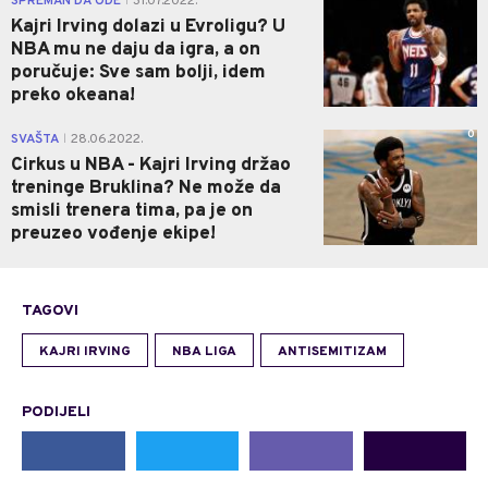
SPREMAN DA ODE
31.07.2022.
|
Kajri Irving dolazi u Evroligu? U
NBA mu ne daju da igra, a on
poručuje: Sve sam bolji, idem
preko okeana!
0
SVAŠTA
28.06.2022.
|
Cirkus u NBA - Kajri Irving držao
treninge Bruklina? Ne može da
smisli trenera tima, pa je on
preuzeo vođenje ekipe!
TAGOVI
KAJRI IRVING
NBA LIGA
ANTISEMITIZAM
PODIJELI