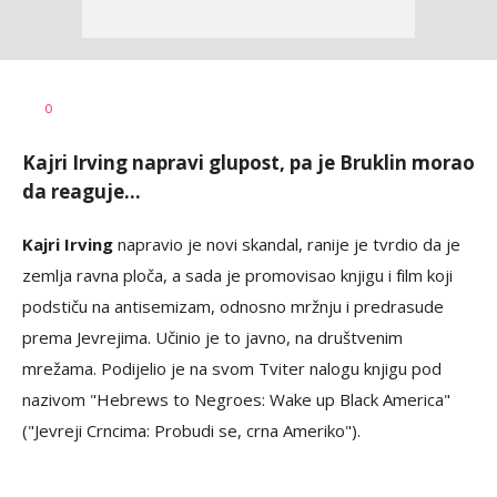
Bojan
AUTOR
0
Jakovljević
Kajri Irving napravi glupost, pa je Bruklin morao
da reaguje...
Kajri Irving
napravio je novi skandal, ranije je tvrdio da je
zemlja ravna ploča, a sada je promovisao knjigu i film koji
podstiču na antisemizam, odnosno mržnju i predrasude
prema Jevrejima. Učinio je to javno, na društvenim
mrežama. Podijelio je na svom Tviter nalogu knjigu pod
nazivom "Hebrews to Negroes: Wake up Black America"
("Jevreji Crncima: Probudi se, crna Ameriko").