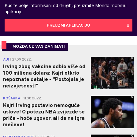
Budite bolje informisani od drugih, preuzmite Mondo mobilnu
aplikaciju
PREUZMI APLIKACIJU
MOŽDA ĆE VAS ZANIMATI
0
AU!
27.09.2022.
|
Irving zbog vakcine odbio više od
100 miliona dolara: Kajri otkrio
nepoznate detalje - "Postojala je
neizvjesnost!"
0
KOŠARKA
11.08.2022.
|
Kajri Irving postavio nemoguće
uslove! O potezu NBA zvijezde se
priča - hoće ugovor, ali da ne igra
mečeve!
0