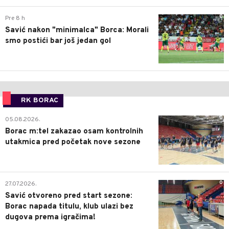
0
Pre 8 h
Savić nakon "minimalca" Borca: Morali
smo postići bar još jedan gol
RK BORAC
0
05.08.2026.
Borac m:tel zakazao osam kontrolnih
utakmica pred početak nove sezone
0
27.07.2026.
Savić otvoreno pred start sezone:
Borac napada titulu, klub ulazi bez
dugova prema igračima!