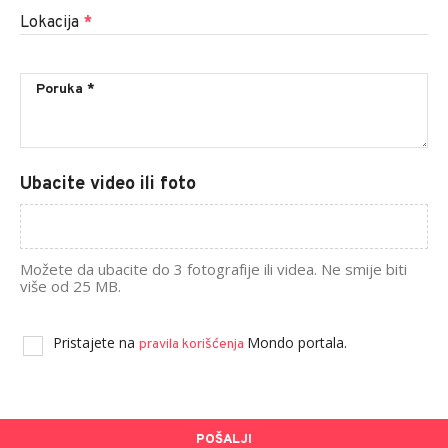
Lokacija
*
Ubacite video ili foto
Možete da ubacite do 3 fotografije ili videa. Ne smije biti
više od 25 MB.
Pristajete na
Mondo portala.
pravila korišćenja
POŠALJI