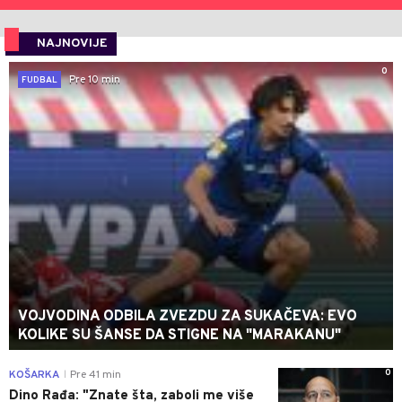
NAJNOVIJE
0
Pre 10 min
FUDBAL
VOJVODINA ODBILA ZVEZDU ZA SUKAČEVA: EVO
KOLIKE SU ŠANSE DA STIGNE NA "MARAKANU"
0
KOŠARKA
Pre 41 min
|
Dino Rađa: "Znate šta, zaboli me više