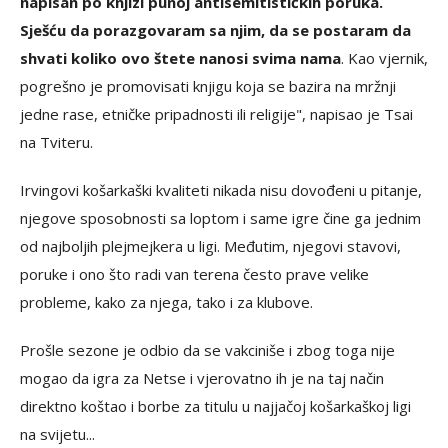
napisan po knjizi punoj antisemitističkih poruka.
Sješću da porazgovaram sa njim, da se postaram da
shvati koliko ovo štete nanosi svima nama
. Kao vjernik,
pogrešno je promovisati knjigu koja se bazira na mržnji
jedne rase, etničke pripadnosti ili religije", napisao je Tsai
na Tviteru.
Irvingovi košarkaški kvaliteti nikada nisu dovođeni u pitanje,
njegove sposobnosti sa loptom i same igre čine ga jednim
od najboljih plejmejkera u ligi. Međutim, njegovi stavovi,
poruke i ono što radi van terena često prave velike
probleme, kako za njega, tako i za klubove.
Prošle sezone je odbio da se vakciniše i zbog toga nije
mogao da igra za Netse i vjerovatno ih je na taj način
direktno koštao i borbe za titulu u najjačoj košarkaškoj ligi
na svijetu...