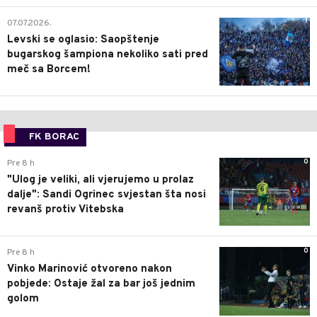
1
07.07.2026.
Levski se oglasio: Saopštenje
bugarskog šampiona nekoliko sati pred
meč sa Borcem!
FK BORAC
0
Pre 8 h
"Ulog je veliki, ali vjerujemo u prolaz
dalje": Sandi Ogrinec svjestan šta nosi
revanš protiv Vitebska
0
Pre 8 h
Vinko Marinović otvoreno nakon
pobjede: Ostaje žal za bar još jednim
golom