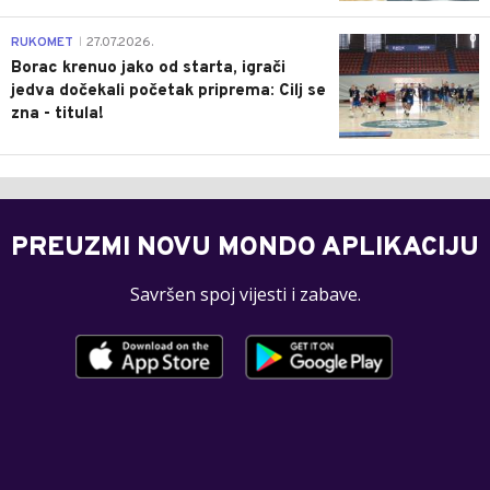
0
RUKOMET
27.07.2026.
|
Borac krenuo jako od starta, igrači
jedva dočekali početak priprema: Cilj se
zna - titula!
PREUZMI NOVU MONDO APLIKACIJU
Savršen spoj vijesti i zabave.