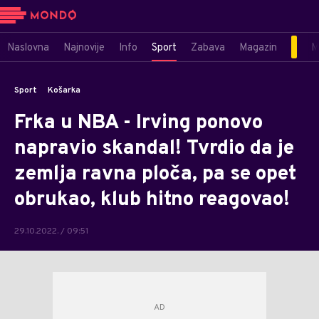
Naslovna
Najnovije
Info
Sport
Zabava
Magazin
M
Sport
Košarka
Frka u NBA - Irving ponovo
napravio skandal! Tvrdio da je
zemlja ravna ploča, pa se opet
obrukao, klub hitno reagovao!
29.10.2022. / 09:51