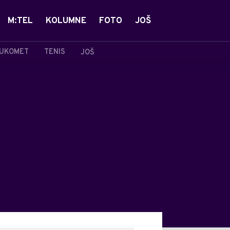
M:TEL
KOLUMNE
FOTO
JOŠ
UKOMET
TENIS
JOŠ