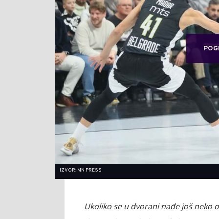
POG
IZVOR: MN PRESS
Ukoliko se u dvorani nađe još neko od