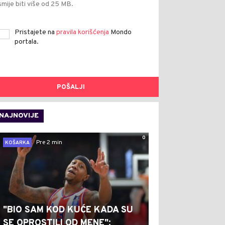
smije biti više od 25 MB.
Pristajete na
pravila korišćenja
Mondo
portala.
POŠALJI
NAJNOVIJE
0
Pre 2 min
KOŠARKA
"BIO SAM KOD KUĆE KADA SU
SE OPROSTILI OD MENE":