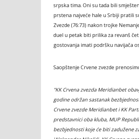
srpska tima. Oni su tada bili smješt
prstena najveće hale u Srbiji pratili 
Zvezde (76:73) nakon trojke Nemanj
duel u petak biti prilika za revanš če
gostovanja imati podršku navijača ost
Saopštenje Crvene zvezde prenosimo 
"KK Crvena zvezda Meridianbet obavje
godine održan sastanak bezbjednost
Crvene zvezde Meridianbet i KK Part
predstavnici oba kluba, MUP Republike
bezbjednosti koje će biti zadužene z