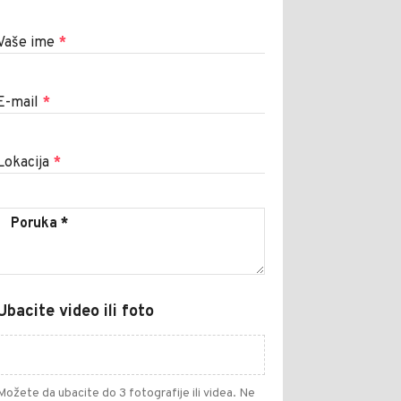
Vaše ime
*
E-mail
*
Lokacija
*
Ubacite video ili foto
Možete da ubacite do 3 fotografije ili videa. Ne