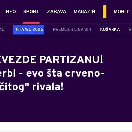
INFO
SPORT
ZABAVA
MAGAZIN
MOBIT
AL
FIFA WC 2026
PREMIJER LIGA BIH
KOŠARKA
R
ZVEZDE PARTIZANU!
erbi - evo šta crveno-
čitog" rivala!