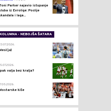
KOŠARKA
Pre 2 h
Toni Parker najavio istupanje
kluba iz Evrolige: Poslije
skandala i laga...
KOLUMNA - NEBOJŠA ŠATARA
0
23.07.2026.
Mesi(ja)
2
15.07.2026.
Ipak valja bez kralja?
0
17.05.2026.
Mostarske kiše