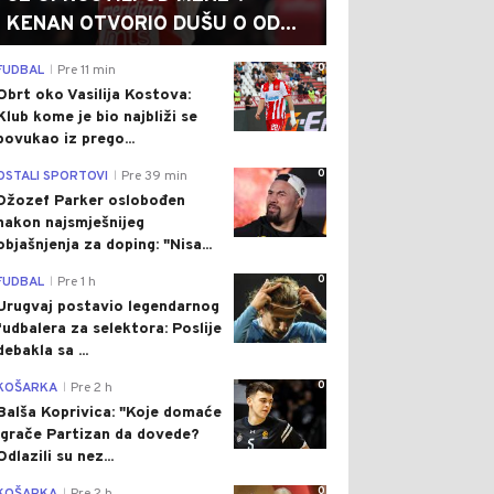
KENAN OTVORIO DUŠU O OD...
0
FUDBAL
Pre 11 min
|
Obrt oko Vasilija Kostova:
Klub kome je bio najbliži se
povukao iz prego...
0
OSTALI SPORTOVI
Pre 39 min
|
Džozef Parker oslobođen
nakon najsmješnijeg
objašnjenja za doping: "Nisa...
0
FUDBAL
Pre 1 h
|
Urugvaj postavio legendarnog
fudbalera za selektora: Poslije
debakla sa ...
0
KOŠARKA
Pre 2 h
|
Balša Koprivica: "Koje domaće
igrače Partizan da dovede?
Odlazili su nez...
0
|