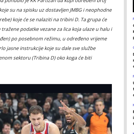
da ponudio je KK Partizan da kupi određeni broj
 koje su na spisku uz dostavljen JMBG i neophodne
be) koje će se nalaziti na tribini D. Ta grupa će
 tražene podatke vezane za lica koja ulaze u halu i
onuđen) po posebnom režimu, u određeno vrijeme
vrlo jasne instrukcije koje su dale sve službe
nom sektoru (Tribina D) oko koga će biti