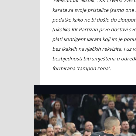
'Aleksandar Nikolić'. KK Crvena zvez
karata za svoje pristalice (samo one
podatke kako ne bi došlo do zloupotre
(ukoliko KK Partizan prvo dostavi sve
plati kontigent karata koji im je p
bez ikakvih navijačkih rekvizita, i uz 
bezbjednosti biti smještena u određe
formirana 'tampon zona'.