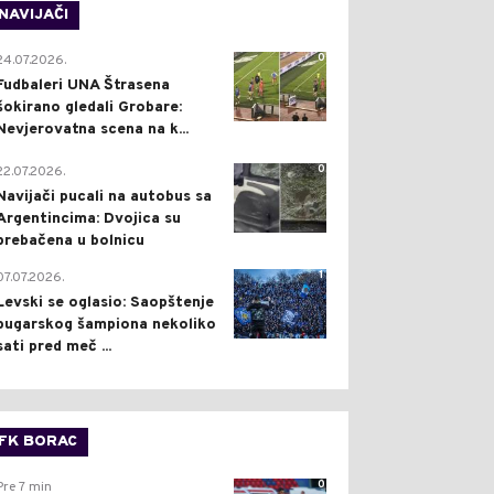
NAVIJAČI
0
24.07.2026.
Fudbaleri UNA Štrasena
šokirano gledali Grobare:
Nevjerovatna scena na k...
0
22.07.2026.
Navijači pucali na autobus sa
Argentincima: Dvojica su
prebačena u bolnicu
1
07.07.2026.
Levski se oglasio: Saopštenje
bugarskog šampiona nekoliko
sati pred meč ...
FK BORAC
0
Pre 7 min