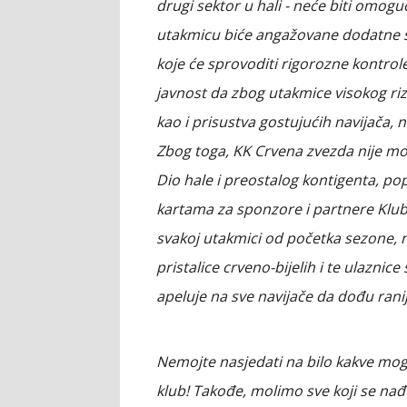
drugi sektor u hali - neće biti omogu
utakmicu biće angažovane dodatne sna
koje će sprovoditi rigorozne kontro
javnost da zbog utakmice visokog rizi
kao i prisustva gostujućih navijača,
Zbog toga, KK Crvena zvezda nije mo
Dio hale i preostalog kontigenta, pop
kartama za sponzore i partnere Kluba, 
svakoj utakmici od početka sezone, n
pristalice crveno-bijelih i te ulazni
apeluje na sve navijače da dođu ranij
Nemojte nasjedati na bilo kakve mogu
klub! Takođe, molimo sve koji se nađu