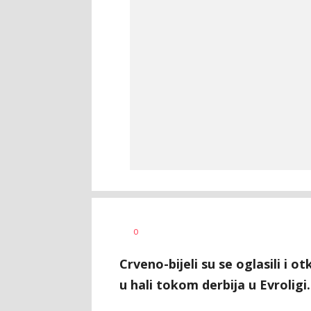
Bojan
AUTOR
0
Jakovljević
Crveno-bijeli su se oglasili i o
u hali tokom derbija u Evroligi.