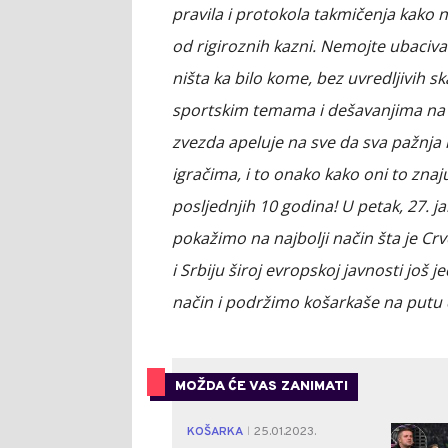
pravila i protokola takmičenja kako n
od rigiroznih kazni. Nemojte ubaciva
ništa ka bilo kome, bez uvredljivih 
sportskim temama i dešavanjima na p
zvezda apeluje na sve da sva pažnja
igračima, i to onako kako oni to znaj
posljednjih 10 godina! U petak, 27. j
pokažimo na najbolji način šta je Cr
i Srbiju široj evropskoj javnosti još
način i podržimo košarkaše na putu 
MOŽDA ĆE VAS ZANIMATI
KOŠARKA
25.01.2023.
|