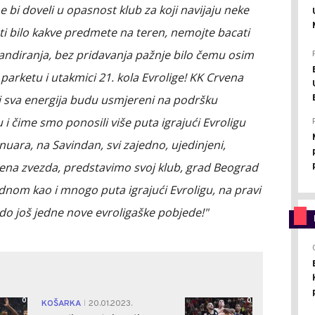
e bi doveli u opasnost klub za koji navijaju neke
ti bilo kakve predmete na teren, nemojte bacati
skandiranja, bez pridavanja pažnje bilo čemu osim
arketu i utakmici 21. kola Evrolige! KK Crvena
 i sva energija budu usmjereni na podršku
u i čime smo ponosili više puta igrajući Evroligu
anuara, na Savindan, svi zajedno, ujedinjeni,
vena zvezda, predstavimo svoj klub, grad Beograd
 jednom kao i mnogo puta igrajući Evroligu, na pravi
do još jedne nove evroligaške pobjede!"
0
0
KOŠARKA
20.01.2023.
|