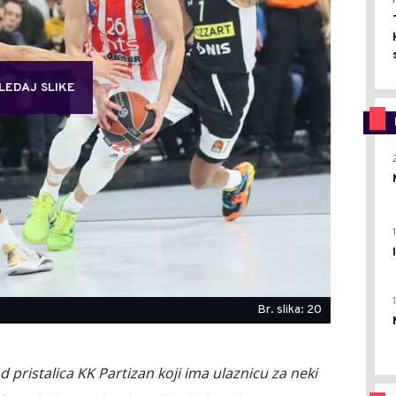
LEDAJ SLIKE
Br. slika: 20
 pristalica KK Partizan koji ima ulaznicu za neki