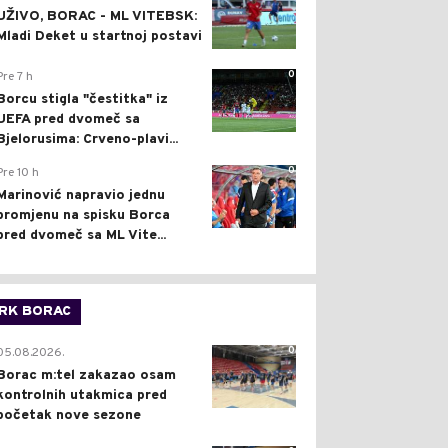
UŽIVO, BORAC - ML VITEBSK:
Mladi Deket u startnoj postavi
0
Pre 7 h
Borcu stigla "čestitka" iz
UEFA pred dvomeč sa
Bjelorusima: Crveno-plavi...
0
Pre 10 h
Marinović napravio jednu
promjenu na spisku Borca
pred dvomeč sa ML Vite...
RK BORAC
0
05.08.2026.
Borac m:tel zakazao osam
kontrolnih utakmica pred
početak nove sezone