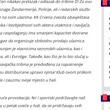
ćen nikakav prelazak i odlazak do tribine D! Za ovu
ge Žandarmerije, Policije, ali i redarskih službi
le na svim ulazima. KK Crvena zvezda obavještava
ka i bezbjednosti svih aktera utakmice i navijača,
 na raspolaganju ima smanjeni kapacitet dvorane.
gao da organizuje slobodnu prodaju ulaznica.
unjen je vlasnicima sezonskih ulaznica, kao i
ali i Evrolige. Takođe, kao što je to bio slučaj u
avijačka tribina je predviđena za najvatrenije
ce su distribuirane upravo njima! Klub ovom prlikom
e i zauzmu svoje mjesto u hali.
će provokacije, fer i sportski podržavajte naš
 u petak uveče u hali, da se pridržavaju svih