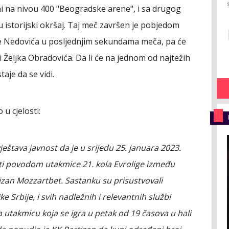
eni na nivou 400 "Beogradske arene", i sa drugog
su istorijski okršaj. Taj meč završen je pobjedom
e Nedovića u posljednjim sekundama meča, pa će
ti Željka Obradovića. Da li će na jednom od najtežih
aje da se vidi.
u cjelosti:
štava javnost da je u srijedu 25. januara 2023.
i povodom utakmice 21. kola Evrolige između
izan Mozzartbet. Sastanku su prisustvovali
 Srbije, i svih nadležnih i relevantnih službi
a utakmicu koja se igra u petak od 19 časova u hali