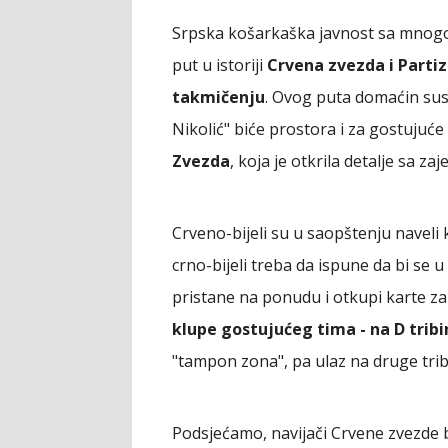
Srpska košarkaška javnost sa mnogo n
put u istoriji
Crvena zvezda i Parti
takmičenju
. Ovog puta domaćin susr
Nikolić" biće prostora i za gostujuće
Zvezda
, koja je otkrila detalje sa z
Crveno-bijeli su u saopštenju naveli 
crno-bijeli treba da ispune da bi se u 
pristane na ponudu i otkupi karte z
klupe gostujućeg tima - na D tribi
"tampon zona", pa ulaz na druge trib
Podsjećamo, navijači Crvene zvezde 