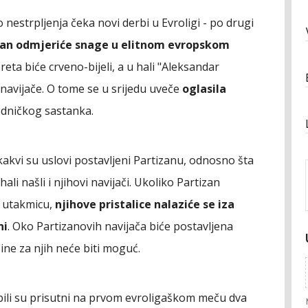
estrpljenja čeka novi derbi u Evroligi - po drugi
zan odmjeriće snage u elitnom evropskom
eta biće crveno-bijeli, a u hali "Aleksandar
 navijače. O tome se u srijedu uveče
oglasila
ajedničkog sastanka.
kakvi su uslovi postavljeni Partizanu, odnosno šta
hali našli i njihovi navijači. Ukoliko Partizan
a utakmicu,
njihove pristalice nalaziće se iza
ni
. Oko Partizanovih navijača biće postavljena
ine za njih neće biti moguć.
bili su prisutni na prvom evroligaškom meču dva