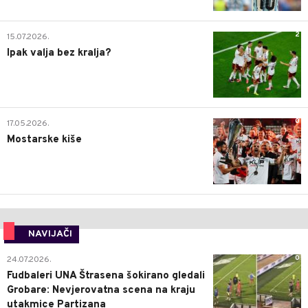
2
15.07.2026.
Ipak valja bez kralja?
0
17.05.2026.
Mostarske kiše
NAVIJAČI
0
24.07.2026.
Fudbaleri UNA Štrasena šokirano gledali
Grobare: Nevjerovatna scena na kraju
utakmice Partizana