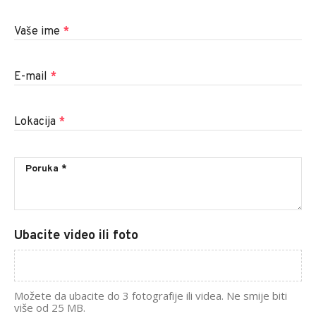
Vaše ime
*
E-mail
*
Lokacija
*
Ubacite video ili foto
Možete da ubacite do 3 fotografije ili videa. Ne smije biti
više od 25 MB.