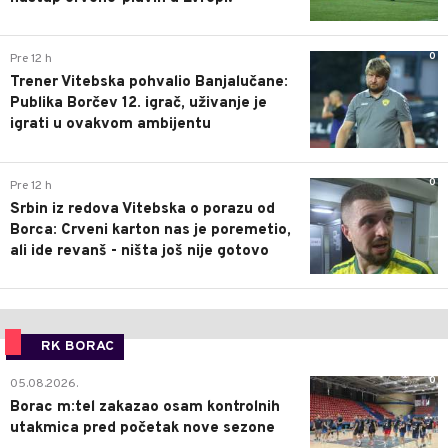
0
Pre 12 h
Trener Vitebska pohvalio Banjalučane:
Publika Borčev 12. igrač, uživanje je
igrati u ovakvom ambijentu
0
Pre 12 h
Srbin iz redova Vitebska o porazu od
Borca: Crveni karton nas je poremetio,
ali ide revanš - ništa još nije gotovo
RK BORAC
0
05.08.2026.
Borac m:tel zakazao osam kontrolnih
utakmica pred početak nove sezone