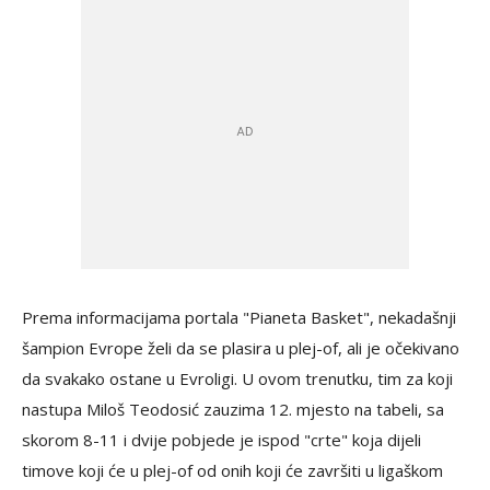
Prema informacijama portala "Pianeta Basket", nekadašnji
šampion Evrope želi da se plasira u plej-of, ali je očekivano
da svakako ostane u Evroligi. U ovom trenutku, tim za koji
nastupa Miloš Teodosić zauzima 12. mjesto na tabeli, sa
skorom 8-11 i dvije pobjede je ispod "crte" koja dijeli
timove koji će u plej-of od onih koji će završiti u ligaškom