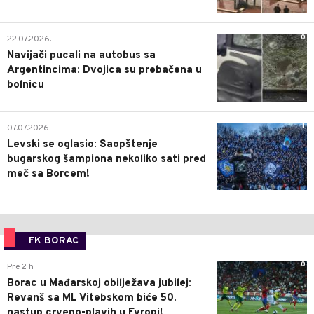
0
22.07.2026.
Navijači pucali na autobus sa
Argentincima: Dvojica su prebačena u
bolnicu
1
07.07.2026.
Levski se oglasio: Saopštenje
bugarskog šampiona nekoliko sati pred
meč sa Borcem!
FK BORAC
0
Pre 2 h
Borac u Mađarskoj obilježava jubilej:
Revanš sa ML Vitebskom biće 50.
nastup crveno-plavih u Evropi!