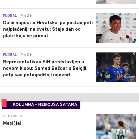
0
FUDBAL
Pre 2 h
|
Dalić napustio Hrvatsku, pa postao peti
najplaćeniji na svetu: Staje dah od
plate koju će primati
0
FUDBAL
Pre 2 h
|
Reprezentativac BiH predstavljen u
novom klubu: Samed Baždar u Belgiji,
potpisao petogodišnji ugovor!
KOLUMNA - NEBOJŠA ŠATARA
0
23.07.2026.
Mesi(ja)