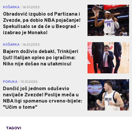
0
KOŠARKA
16.01.2023.
|
Obradović izgubio od Partizana i
Zvezde, pa dobio NBA pojačanje!
Spekulisalo se da će u Beograd -
izabrao je Monako!
0
KOŠARKA
16.01.2023.
|
Bajern doživio debakl, Trinkijeri
ljut! Italijan opleo po igračima:
Niko nije došao na utakmicu!
0
PORUKA
15.01.2023.
|
Dončić još jednom oduševio
navijače Zvezde! Poslije meča u
NBA ligi spomenuo crveno-bijele:
"Učim o tome"
TAGOVI