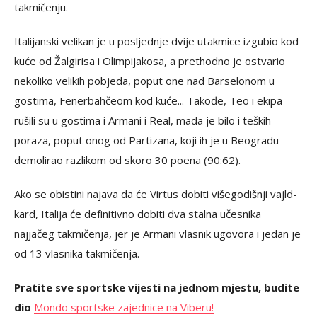
takmičenju.
Italijanski velikan je u posljednje dvije utakmice izgubio kod
kuće od Žalgirisa i Olimpijakosa, a prethodno je ostvario
nekoliko velikih pobjeda, poput one nad Barselonom u
gostima, Fenerbahčeom kod kuće... Takođe, Teo i ekipa
rušili su u gostima i Armani i Real, mada je bilo i teških
poraza, poput onog od Partizana, koji ih je u Beogradu
demolirao razlikom od skoro 30 poena (90:62).
Ako se obistini najava da će Virtus dobiti višegodišnji vajld-
kard, Italija će definitivno dobiti dva stalna učesnika
najjačeg takmičenja, jer je Armani vlasnik ugovora i jedan je
od 13 vlasnika takmičenja.
Pratite sve sportske vijesti na jednom mjestu, budite
dio
Mondo sportske zajednice na Viberu!