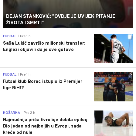
DEJAN STANKOVIĆ: "OVDJE JE UVIJEK PITANJE
ŽIVOTA I SMRTI"
0
FUDBAL
Pre 1 h
|
Saša Lukić završio milionski transfer:
Englezi objavili da je sve gotovo
0
FUDBAL
Pre 1 h
|
Futsal klub Borac istupio iz Premijer
lige BiH!?
0
KOŠARKA
Pre 2 h
|
Najmučnija priča Evrolige dobila epilog:
Bio jedan od najboljih u Evropi, sada
kreće od nule