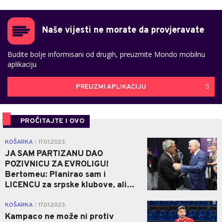
Naše vijesti ne morate da provjeravate
Budite bolje informisani od drugih, preuzmite Mondo mobilnu
aplikaciju
PREUZMI APLIKACIJU
PROČITAJTE I OVO
0
KOŠARKA
17.01.2023.
|
JA SAM PARTIZANU DAO
POZIVNICU ZA EVROLIGU!
Bertomeu: Planirao sam i
LICENCU za srpske klubove, ali...
0
KOŠARKA
17.01.2023.
|
Kampaco ne može ni protiv