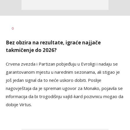
Dragan
AUTOR
0
Šutvić
Bez obzira na rezultate, igraće najjače
takmičenje do 2026?
Crvena zvezda i Partizan pobjeđuju u Evroligi i nadaju se
garantovanom mjestu u narednim sezonama, ali stigao je
još jedan signal da to neće uskoro dobiti. Poslije
nagovještaja da je spreman ugovor za Monako, pojavila se
informacija da bi trogodišnju vajld-kard pozivnicu mogao da
dobije Virtus.