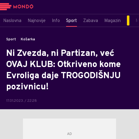
Naslovna
Najnovije
Info
Sport
Zabava
Magazin
M
Sport
Košarka
Ni Zvezda, ni Partizan, već
OVAJ KLUB: Otkriveno kome
Evroliga daje TROGODIŠNJU
pozivnicu!
17.01.2023. / 22:28