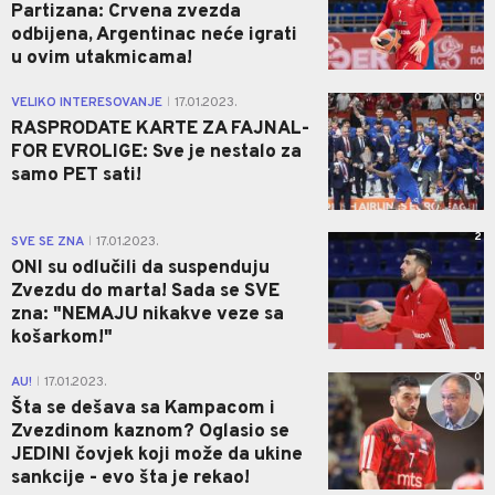
Partizana: Crvena zvezda
odbijena, Argentinac neće igrati
u ovim utakmicama!
0
VELIKO INTERESOVANJE
17.01.2023.
|
RASPRODATE KARTE ZA FAJNAL-
FOR EVROLIGE: Sve je nestalo za
samo PET sati!
2
SVE SE ZNA
17.01.2023.
|
ONI su odlučili da suspenduju
Zvezdu do marta! Sada se SVE
zna: "NEMAJU nikakve veze sa
košarkom!"
0
AU!
17.01.2023.
|
Šta se dešava sa Kampacom i
Zvezdinom kaznom? Oglasio se
JEDINI čovjek koji može da ukine
sankcije - evo šta je rekao!