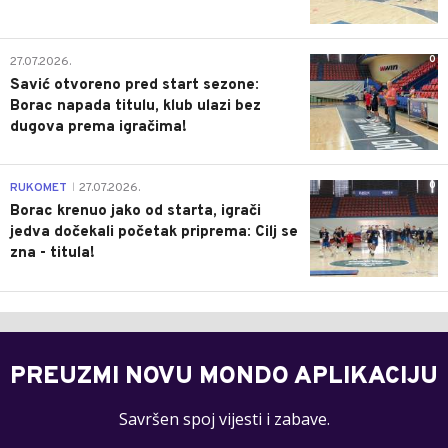
0
27.07.2026.
Savić otvoreno pred start sezone:
Borac napada titulu, klub ulazi bez
dugova prema igračima!
0
RUKOMET
27.07.2026.
|
Borac krenuo jako od starta, igrači
jedva dočekali početak priprema: Cilj se
zna - titula!
PREUZMI NOVU MONDO APLIKACIJU
Savršen spoj vijesti i zabave.