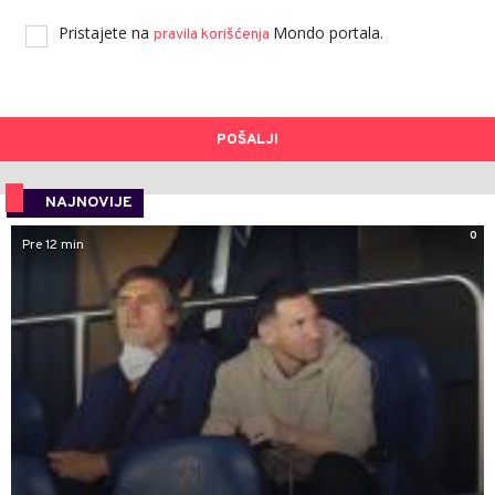
Pristajete na
Mondo portala.
pravila korišćenja
POŠALJI
NAJNOVIJE
0
Pre 12 min