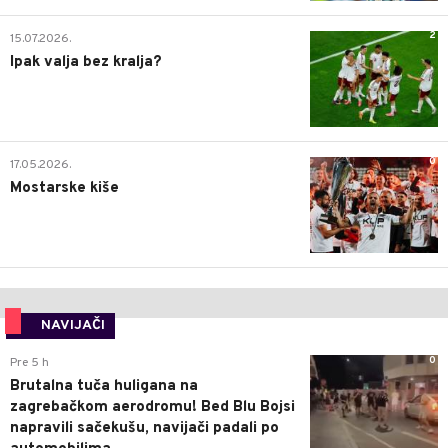
2
15.07.2026.
Ipak valja bez kralja?
0
17.05.2026.
Mostarske kiše
NAVIJAČI
0
Pre 5 h
Brutalna tuča huligana na
zagrebačkom aerodromu! Bed Blu Bojsi
napravili sačekušu, navijači padali po