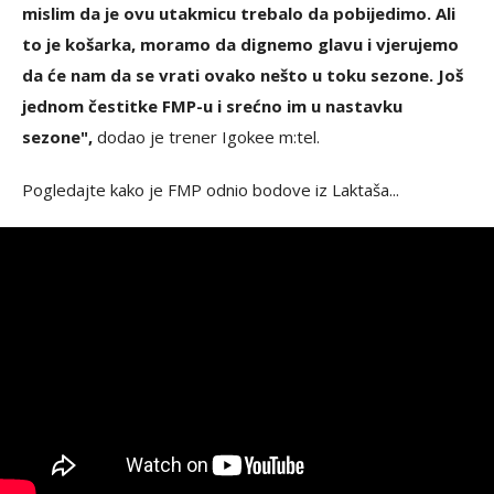
mislim da je ovu utakmicu trebalo da pobijedimo. Ali
to je košarka, moramo da dignemo glavu i vjerujemo
da će nam da se vrati ovako nešto u toku sezone. Još
jednom čestitke FMP-u i srećno im u nastavku
sezone",
dodao je trener Igokee m:tel.
Pogledajte kako je FMP odnio bodove iz Laktaša...