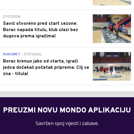
0
27.07.2026.
Savić otvoreno pred start sezone:
Borac napada titulu, klub ulazi bez
dugova prema igračima!
0
RUKOMET
27.07.2026.
|
Borac krenuo jako od starta, igrači
jedva dočekali početak priprema: Cilj se
zna - titula!
PREUZMI NOVU MONDO APLIKACIJU
Savršen spoj vijesti i zabave.