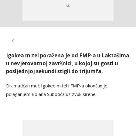
Bojan
AUTOR
0
Jakovljević
Igokea m:tel poražena je od FMP-a u Laktašima
u nevjerovatnoj završnici, u kojoj su gosti u
posljednjoj sekundi stigli do trijumfa.
Dramatičan meč Igokee m:tel i FMP-a okončan je
polaganjem Bojana Subotića uz zvuk sirene.