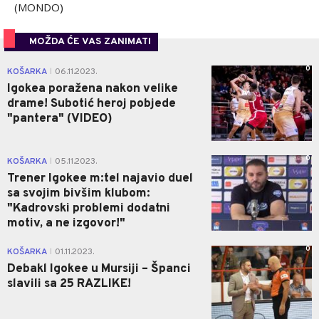
(MONDO)
MOŽDA ĆE VAS ZANIMATI
0
KOŠARKA
06.11.2023.
|
Igokea poražena nakon velike
drame! Subotić heroj pobjede
"pantera" (VIDEO)
0
KOŠARKA
05.11.2023.
|
Trener Igokee m:tel najavio duel
sa svojim bivšim klubom:
"Kadrovski problemi dodatni
motiv, a ne izgovor!"
0
KOŠARKA
01.11.2023.
|
Debakl Igokee u Mursiji – Španci
slavili sa 25 RAZLIKE!