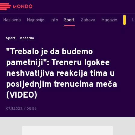
Naslovna
Najnovije
Info
Sport
Zabava
Magazin
M
Sport
Košarka
"Trebalo je da budemo
pametniji": Treneru Igokee
neshvatljiva reakcija tima u
posljednjim trenucima meča
(VIDEO)
07.11.2023. / 08:56