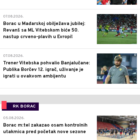
0
07.08.2026.
Borac u Mađarskoj obilježava jubilej:
Revanš sa ML Vitebskom biće 50.
nastup crveno-plavih u Evropi!
0
07.08.2026.
Trener Vitebska pohvalio Banjalučane:
Publika Borčev 12. igrač, uživanje je
igrati u ovakvom ambijentu
RK BORAC
0
05.08.2026.
Borac m:tel zakazao osam kontrolnih
utakmica pred početak nove sezone