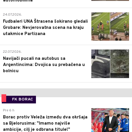
automobilima
0
24.07.2026.
Fudbaleri UNA Štrasena šokirano gledali
Grobare: Nevjerovatna scena na kraju
utakmice Partizana
0
22.07.2026.
Navijači pucali na autobus sa
Argentincima: Dvojica su prebačena u
bolnicu
FK BORAC
0
Pre 6 h
Borac protiv Veleža između dva okršaja
sa Bjelorusima: "Imamo najviše
ambicije, cilj je odbrana titule!"