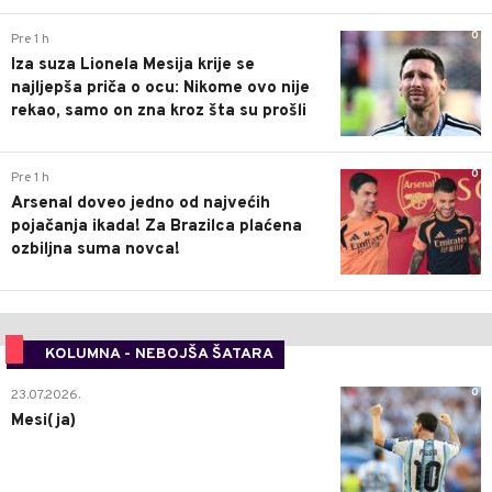
0
Pre 1 h
Iza suza Lionela Mesija krije se
najljepša priča o ocu: Nikome ovo nije
rekao, samo on zna kroz šta su prošli
0
Pre 1 h
Arsenal doveo jedno od najvećih
pojačanja ikada! Za Brazilca plaćena
ozbiljna suma novca!
KOLUMNA - NEBOJŠA ŠATARA
0
23.07.2026.
Mesi(ja)