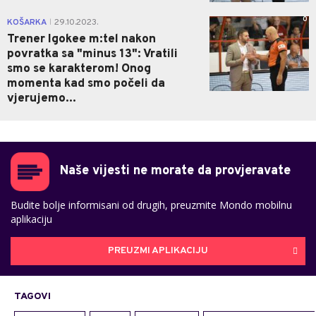
0
KOŠARKA
29.10.2023.
|
Trener Igokee m:tel nakon
povratka sa "minus 13": Vratili
smo se karakterom! Onog
momenta kad smo počeli da
vjerujemo...
Naše vijesti ne morate da provjeravate
Budite bolje informisani od drugih, preuzmite Mondo mobilnu
aplikaciju
PREUZMI APLIKACIJU
TAGOVI