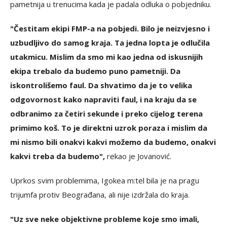
pametnija u trenucima kada je padala odluka o pobjedniku.
"Čestitam ekipi FMP-a na pobjedi. Bilo je neizvjesno i
uzbudljivo do samog kraja. Ta jedna lopta je odlučila
utakmicu. Mislim da smo mi kao jedna od iskusnijih
ekipa trebalo da budemo puno pametniji. Da
iskontrolišemo faul. Da shvatimo da je to velika
odgovornost kako napraviti faul, i na kraju da se
odbranimo za četiri sekunde i preko cijelog terena
primimo koš. To je direktni uzrok poraza i mislim da
mi nismo bili onakvi kakvi možemo da budemo, onakvi
kakvi treba da budemo",
rekao je Jovanović.
Uprkos svim problemima, Igokea m:tel bila je na pragu
trijumfa protiv Beograđana, ali nije izdržala do kraja.
"Uz sve neke objektivne probleme koje smo imali,