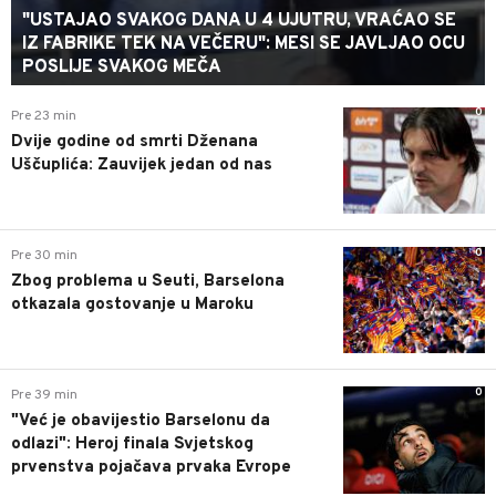
"USTAJAO SVAKOG DANA U 4 UJUTRU, VRAĆAO SE
IZ FABRIKE TEK NA VEČERU": MESI SE JAVLJAO OCU
POSLIJE SVAKOG MEČA
0
Pre 23 min
Dvije godine od smrti Dženana
Uščuplića: Zauvijek jedan od nas
0
Pre 30 min
Zbog problema u Seuti, Barselona
otkazala gostovanje u Maroku
0
Pre 39 min
"Već je obavijestio Barselonu da
odlazi": Heroj finala Svjetskog
prvenstva pojačava prvaka Evrope