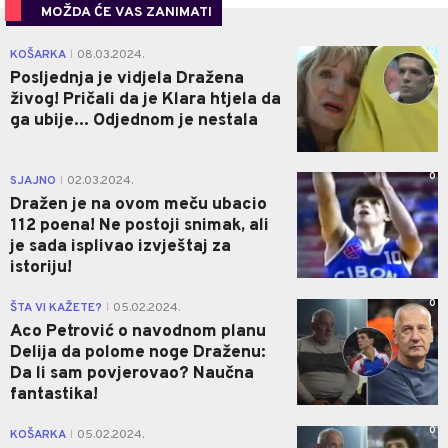
MOŽDA ĆE VAS ZANIMATI
0
KOŠARKA
08.03.2024.
|
Posljednja je vidjela Dražena
živog! Pričali da je Klara htjela da
ga ubije... Odjednom je nestala
0
SJAJNO
02.03.2024.
|
Dražen je na ovom meču ubacio
112 poena! Ne postoji snimak, ali
je sada isplivao izvještaj za
istoriju!
0
ŠTA VI KAŽETE?
05.02.2024.
|
Aco Petrović o navodnom planu
Delija da polome noge Draženu:
Da li sam povjerovao? Naučna
fantastika!
0
KOŠARKA
05.02.2024.
|