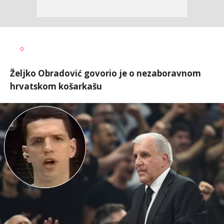
Bojan
AUTOR
0
Jakovljević
Željko Obradović govorio je o nezaboravnom
hrvatskom košarkašu