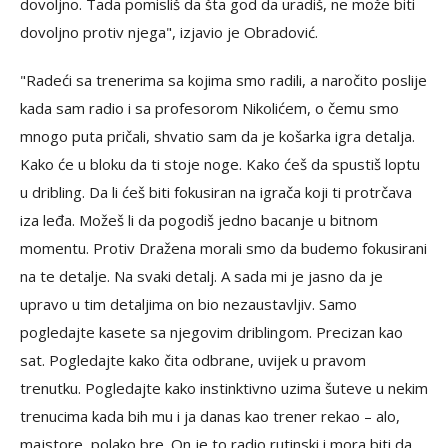
dovoljno. Tada pomisliš da šta god da uradiš, ne može biti
dovoljno protiv njega", izjavio je Obradović.
"Radeći sa trenerima sa kojima smo radili, a naročito poslije
kada sam radio i sa profesorom Nikolićem, o čemu smo
mnogo puta pričali, shvatio sam da je košarka igra detalja.
Kako će u bloku da ti stoje noge. Kako ćeš da spustiš loptu
u dribling. Da li ćeš biti fokusiran na igrača koji ti protrčava
iza leđa. Možeš li da pogodiš jedno bacanje u bitnom
momentu. Protiv Dražena morali smo da budemo fokusirani
na te detalje. Na svaki detalj. A sada mi je jasno da je
upravo u tim detaljima on bio nezaustavljiv. Samo
pogledajte kasete sa njegovim driblingom. Precizan kao
sat. Pogledajte kako čita odbrane, uvijek u pravom
trenutku. Pogledajte kako instinktivno uzima šuteve u nekim
trenucima kada bih mu i ja danas kao trener rekao – alo,
majstore, polako bre. On je to radio rutinski i mora biti da