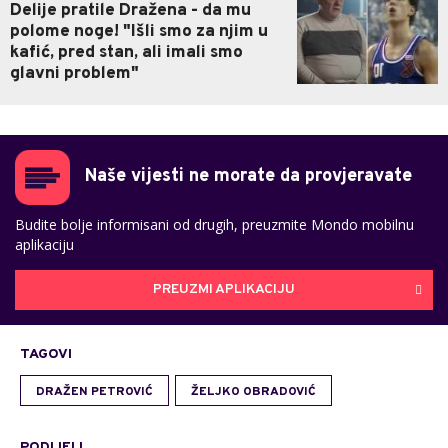
Delije pratile Dražena - da mu
polome noge! "Išli smo za njim u
kafić, pred stan, ali imali smo
glavni problem"
Naše vijesti ne morate da provjeravate
Budite bolje informisani od drugih, preuzmite Mondo mobilnu
aplikaciju
PREUZMI APLIKACIJU
TAGOVI
DRAŽEN PETROVIĆ
ŽELJKO OBRADOVIĆ
PODIJELI