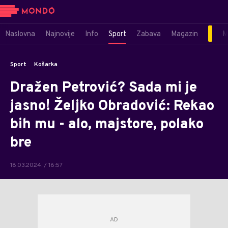
Naslovna
Najnovije
Info
Sport
Zabava
Magazin
M
Sport
Košarka
Dražen Petrović? Sada mi je
jasno! Željko Obradović: Rekao
bih mu - alo, majstore, polako
bre
18.03.2024. / 16:57