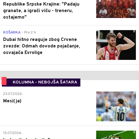
Republike Srpske Krajine: "Padaju
granate, a igrači viču - treneru,
ostajemo"
0
KOŠARKA
Pre 2 h
|
Dubai hitno reaguje zbog Crvene
zvezde: Odmah dovode pojačanje,
osvajača Evrolige
KOLUMNA - NEBOJŠA ŠATARA
0
23.07.2026.
Mesi(ja)
2
15.07.2026.