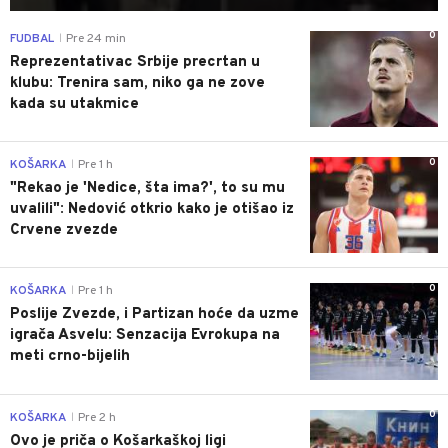
0
FUDBAL
Pre 24 min
|
Reprezentativac Srbije precrtan u
klubu: Trenira sam, niko ga ne zove
kada su utakmice
0
KOŠARKA
Pre 1 h
|
"Rekao je 'Nedice, šta ima?', to su mu
uvalili": Nedović otkrio kako je otišao iz
Crvene zvezde
0
KOŠARKA
Pre 1 h
|
Poslije Zvezde, i Partizan hoće da uzme
igrača Asvelu: Senzacija Evrokupa na
meti crno-bijelih
0
KOŠARKA
Pre 2 h
|
Ovo je priča o Košarkaškoj ligi