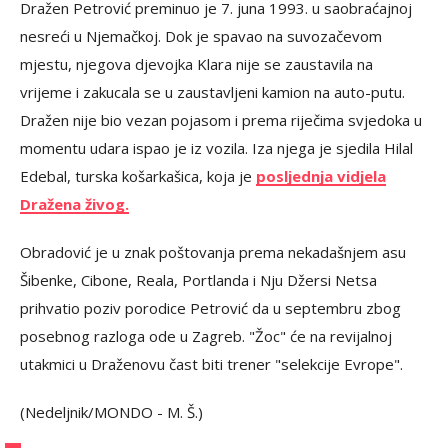
Dražen Petrović preminuo je 7. juna 1993. u saobraćajnoj
nesreći u Njemačkoj. Dok je spavao na suvozačevom
mjestu, njegova djevojka Klara nije se zaustavila na
vrijeme i zakucala se u zaustavljeni kamion na auto-putu.
Dražen nije bio vezan pojasom i prema riječima svjedoka u
momentu udara ispao je iz vozila. Iza njega je sjedila Hilal
Edebal, turska košarkašica, koja je
posljednja vidjela
Dražena živog.
Obradović je u znak poštovanja prema nekadašnjem asu
Šibenke, Cibone, Reala, Portlanda i Nju Džersi Netsa
prihvatio poziv porodice Petrović da u septembru zbog
posebnog razloga ode u Zagreb. "Žoc" će na revijalnoj
utakmici u Draženovu čast biti trener "selekcije Evrope".
(Nedeljnik/MONDO - M. Š.)