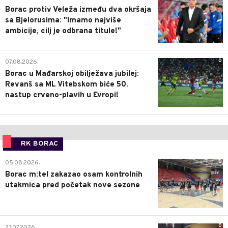
Borac protiv Veleža između dva okršaja
sa Bjelorusima: "Imamo najviše
ambicije, cilj je odbrana titule!"
0
07.08.2026.
Borac u Mađarskoj obilježava jubilej:
Revanš sa ML Vitebskom biće 50.
nastup crveno-plavih u Evropi!
RK BORAC
0
05.08.2026.
Borac m:tel zakazao osam kontrolnih
utakmica pred početak nove sezone
0
27.07.2026.