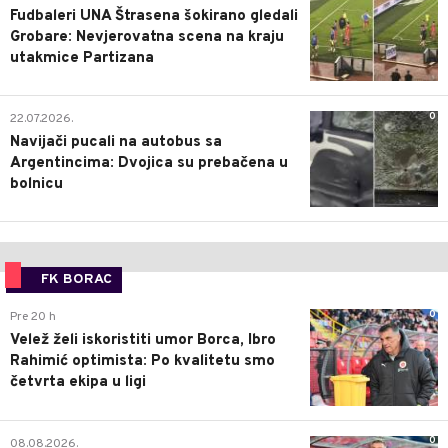
Fudbaleri UNA Štrasena šokirano gledali
Grobare: Nevjerovatna scena na kraju
utakmice Partizana
0
22.07.2026.
Navijači pucali na autobus sa
Argentincima: Dvojica su prebačena u
bolnicu
FK BORAC
0
Pre 20 h
Velež želi iskoristiti umor Borca, Ibro
Rahimić optimista: Po kvalitetu smo
četvrta ekipa u ligi
0
08.08.2026.