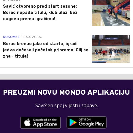
Savić otvoreno pred start sezone:
Borac napada titulu, klub ulazi bez
dugova prema igračima!
0
RUKOMET
27.07.2026.
|
Borac krenuo jako od starta, igrači
jedva dočekali početak priprema: Cilj se
zna - titula!
PREUZMI NOVU MONDO APLIKACIJU
Savršen spoj vijesti i zabave.