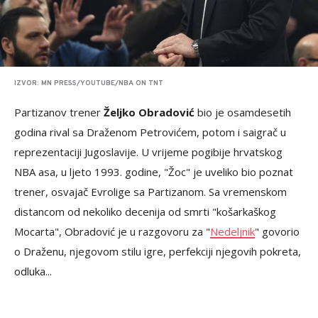
IZVOR: MN PRESS/YOUTUBE/NBA ON TNT
Partizanov trener
Željko Obradović
bio je osamdesetih
godina rival sa Draženom Petrovićem, potom i saigrač u
reprezentaciji Jugoslavije. U vrijeme pogibije hrvatskog
NBA asa, u ljeto 1993. godine, "Žoc" je uveliko bio poznat
trener, osvajač Evrolige sa Partizanom. Sa vremenskom
distancom od nekoliko decenija od smrti "košarkaškog
Mocarta", Obradović je u razgovoru za "
Nedeljnik
" govorio
o Draženu, njegovom stilu igre, perfekciji njegovih pokreta,
odluka...