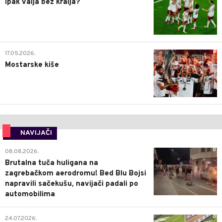
Ipak valja bez kralja?
0
17.05.2026.
Mostarske kiše
NAVIJAČI
0
08.08.2026.
Brutalna tuča huligana na
zagrebačkom aerodromu! Bed Blu Bojsi
napravili sačekušu, navijači padali po
automobilima
0
24.07.2026.