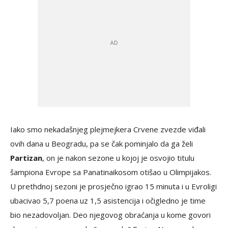
Iako smo nekadašnjeg plejmejkera Crvene zvezde viđali
ovih dana u Beogradu, pa se čak pominjalo da ga želi
Partizan
, on je nakon sezone u kojoj je osvojio titulu
šampiona Evrope sa Panatinaikosom otišao u Olimpijakos.
U prethdnoj sezoni je prosječno igrao 15 minuta i u Evroligi
ubacivao 5,7 poena uz 1,5 asistencija i očigledno je time
bio nezadovoljan. Deo njegovog obraćanja u kome govori