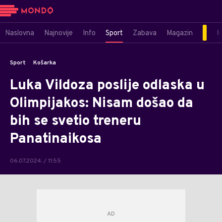
Naslovna
Najnovije
Info
Sport
Zabava
Magazin
M
Sport
Košarka
Luka Vildoza poslije odlaska u
Olimpijakos: Nisam došao da
bih se svetio treneru
Panatinaikosa
06.07.2024. / 11:55