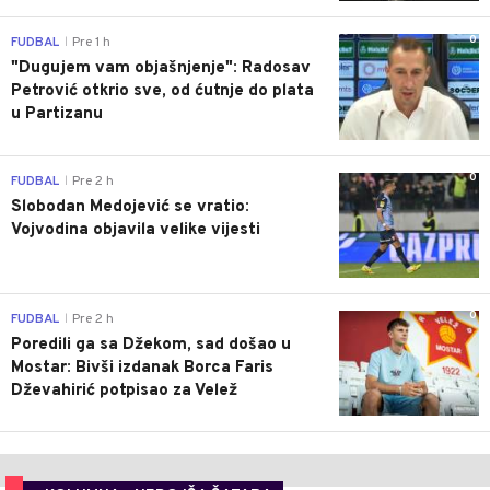
0
FUDBAL
Pre 1 h
|
"Dugujem vam objašnjenje": Radosav
Petrović otkrio sve, od ćutnje do plata
u Partizanu
0
FUDBAL
Pre 2 h
|
Slobodan Medojević se vratio:
Vojvodina objavila velike vijesti
0
FUDBAL
Pre 2 h
|
Poredili ga sa Džekom, sad došao u
Mostar: Bivši izdanak Borca Faris
Dževahirić potpisao za Velež