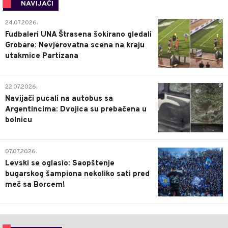
NAVIJAČI
0
24.07.2026.
Fudbaleri UNA Štrasena šokirano gledali
Grobare: Nevjerovatna scena na kraju
utakmice Partizana
0
22.07.2026.
Navijači pucali na autobus sa
Argentincima: Dvojica su prebačena u
bolnicu
1
07.07.2026.
Levski se oglasio: Saopštenje
bugarskog šampiona nekoliko sati pred
meč sa Borcem!