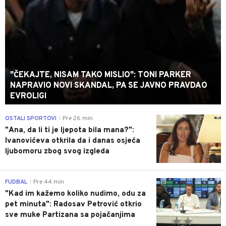
"ČEKAJTE, NISAM TAKO MISLIO": TONI PARKER
NAPRAVIO NOVI SKANDAL, PA SE JAVNO PRAVDAO
EVROLIGI
0
OSTALI SPORTOVI
Pre 26 min
|
"Ana, da li ti je ljepota bila mana?":
Ivanovićeva otkrila da i danas osjeća
ljubomoru zbog svog izgleda
0
FUDBAL
Pre 44 min
|
"Kad im kažemo koliko nudimo, odu za
pet minuta": Radosav Petrović otkrio
sve muke Partizana sa pojačanjima