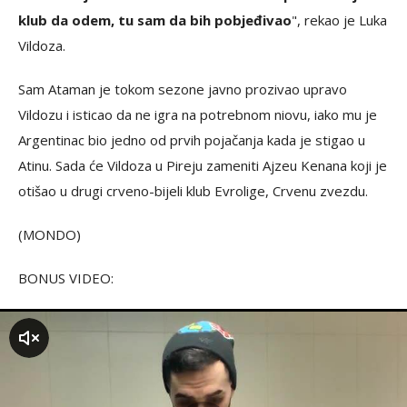
klub da odem, tu sam da bih pobjeđivao
", rekao je Luka
Vildoza.
Sam Ataman je tokom sezone javno prozivao upravo
Vildozu i isticao da ne igra na potrebnom niovu, iako mu je
Argentinac bio jedno od prvih pojačanja kada je stigao u
Atinu. Sada će Vildoza u Pireju zameniti Ajzeu Kenana koji je
otišao u drugi crveno-bijeli klub Evrolige, Crvenu zvezdu.
(MONDO)
BONUS VIDEO:
zvuk