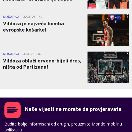
0
KOŠARKA
02.07.2024.
|
Vildoza je najveća bomba
evropske košarke!
0
KOŠARKA
01.07.2024.
|
Vildoza oblači crveno-bijeli dres,
ništa od Partizana!
Naše vijesti ne morate da provjeravate
Budite bolje informisani od drugih, preuzmite Mondo mobilnu
aplikaciju