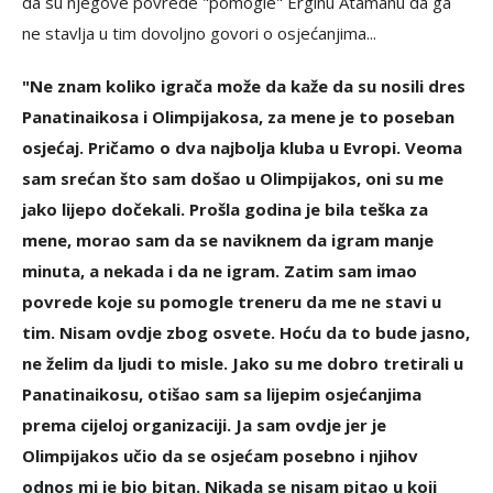
da su njegove povrede "pomogle" Erginu Atamanu da ga
ne stavlja u tim dovoljno govori o osjećanjima...
"Ne znam koliko igrača može da kaže da su nosili dres
Panatinaikosa i Olimpijakosa, za mene je to poseban
osjećaj. Pričamo o dva najbolja kluba u Evropi. Veoma
sam srećan što sam došao u Olimpijakos, oni su me
jako lijepo dočekali. Prošla godina je bila teška za
mene, morao sam da se naviknem da igram manje
minuta, a nekada i da ne igram. Zatim sam imao
povrede koje su pomogle treneru da me ne stavi u
tim. Nisam ovdje zbog osvete. Hoću da to bude jasno,
ne želim da ljudi to misle. Jako su me dobro tretirali u
Panatinaikosu, otišao sam sa lijepim osjećanjima
prema cijeloj organizaciji. Ja sam ovdje jer je
Olimpijakos učio da se osjećam posebno i njihov
odnos mi je bio bitan. Nikada se nisam pitao u koji