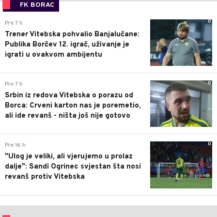
FK BORAC
0
Pre 7 h
Trener Vitebska pohvalio Banjalučane:
Publika Borčev 12. igrač, uživanje je
igrati u ovakvom ambijentu
0
Pre 7 h
Srbin iz redova Vitebska o porazu od
Borca: Crveni karton nas je poremetio,
ali ide revanš - ništa još nije gotovo
0
Pre 16 h
"Ulog je veliki, ali vjerujemo u prolaz
dalje": Sandi Ogrinec svjestan šta nosi
revanš protiv Vitebska