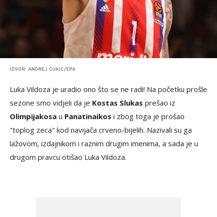
IZVOR: ANDREJ CUKIC/EPA
Luka Vildoza je uradio ono što se ne radi! Na početku prošle
sezone smo vidjeli da je
Kostas Slukas
prešao iz
Olimpijakosa
u
Panatinaikos
i zbog toga je prošao
"toplog zeca" kod navijača crveno-bijelih. Nazivali su ga
lažovom, izdajnikom i raznim drugim imenima, a sada je u
drugom pravcu otišao Luka Vildoza.