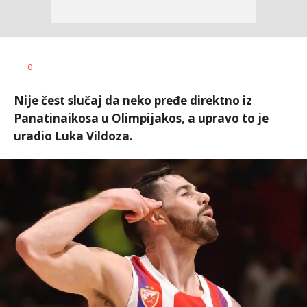
Nebojša
AUTOR
0
Šatara
Nije čest slučaj da neko pređe direktno iz
Panatinaikosa u Olimpijakos, a upravo to je
uradio Luka Vildoza.