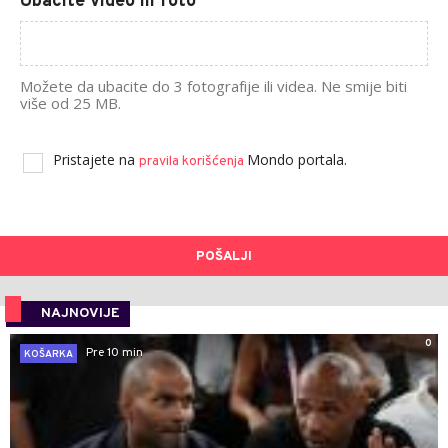
Ubacite video ili foto
Možete da ubacite do 3 fotografije ili videa. Ne smije biti
više od 25 MB.
Pristajete na
Mondo portala.
pravila korišćenja
POŠALJI
NAJNOVIJE
0
Pre 10 min
KOŠARKA