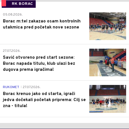
RK BORAC
0
05.08.2026.
Borac m:tel zakazao osam kontrolnih
utakmica pred početak nove sezone
0
27.07.2026.
Savić otvoreno pred start sezone:
Borac napada titulu, klub ulazi bez
dugova prema igračima!
0
RUKOMET
27.07.2026.
|
Borac krenuo jako od starta, igrači
jedva dočekali početak priprema: Cilj se
zna - titula!