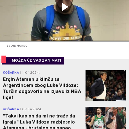
IZVOR: MONDO
MOŽDA ĆE VAS ZANIMATI
0
KOŠARKA
11.04.2024.
|
Ergin Ataman u klinču sa
Argentincem zbog Luke Vildoze:
Turčin odgovorio na izjavu iz NBA
lige!
0
KOŠARKA
09.04.2024.
|
"Takvi kao on da mi ne traže da
igraju" Luka Vildoza razbjesnio
Atamana - brutalno ga napao