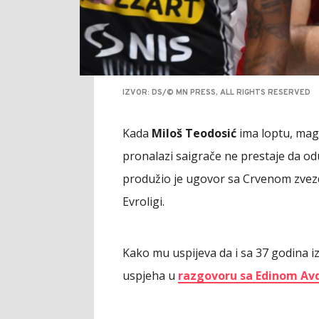
IZVOR: DS/© MN PRESS, ALL RIGHTS RESERVED
Kada
Miloš Teodosić
ima loptu, magi
pronalazi saigrače ne prestaje da odu
produžio je ugovor sa Crvenom zvez
Evroligi.
Kako mu uspijeva da i sa 37 godina i
uspjeha u
razgovoru sa Edinom Av