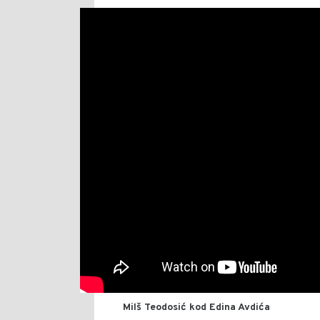
Milš Teodosić kod Edina Avdića