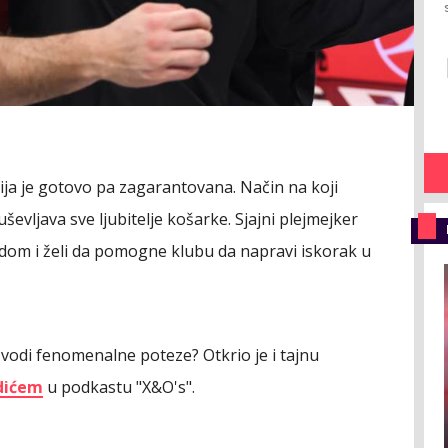
ja je gotovo pa zagarantovana. Način na koji
ševljava sve ljubitelje košarke. Sjajni plejmejker
dom i želi da pomogne klubu da napravi iskorak u
zvodi fenomenalne poteze? Otkrio je i tajnu
dićem
u podkastu "X&O's".