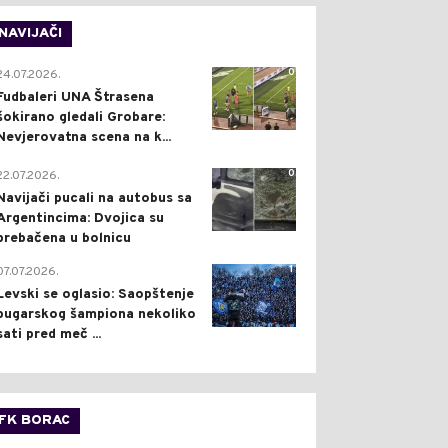
NAVIJAČI
0
24.07.2026.
Fudbaleri UNA Štrasena
šokirano gledali Grobare:
Nevjerovatna scena na k...
0
22.07.2026.
Navijači pucali na autobus sa
Argentincima: Dvojica su
prebačena u bolnicu
1
07.07.2026.
Levski se oglasio: Saopštenje
bugarskog šampiona nekoliko
sati pred meč ...
FK BORAC