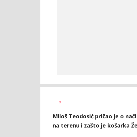
Bojan
AUTOR
0
Jakovljević
Miloš Teodosić pričao je o nači
na terenu i zašto je košarka Že