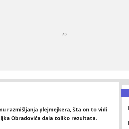
nu razmišljanja plejmejkera, šta on to vidi
ljka Obradovića dala toliko rezultata.