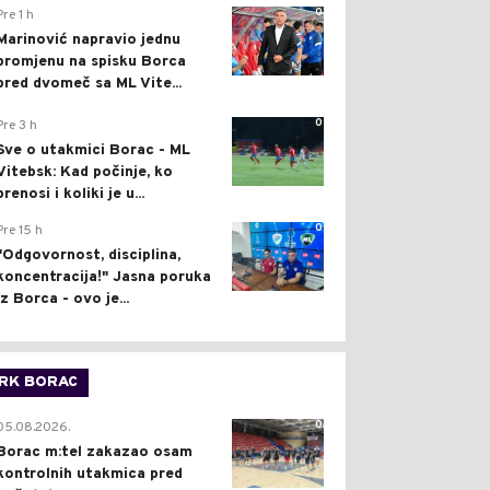
0
Pre 1 h
Marinović napravio jednu
promjenu na spisku Borca
pred dvomeč sa ML Vite...
0
Pre 3 h
Sve o utakmici Borac - ML
Vitebsk: Kad počinje, ko
prenosi i koliki je u...
0
Pre 15 h
"Odgovornost, disciplina,
koncentracija!" Jasna poruka
iz Borca - ovo je...
RK BORAC
0
05.08.2026.
Borac m:tel zakazao osam
kontrolnih utakmica pred