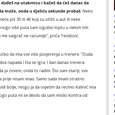
e dođeš na utakmicu i kažeš da ćeš danas da
š da može, onda u djeliću sekunde probaš
. Neko
e još 30 ili 40 koji su otišli u aut ili neke
mnogo više puta sam izgubio loptu u nekim tim
i me saigrač ne razumije", priča Teodosić.
.
počeo da ima sve više povjerenja u trenere. "Duda
 dva napada i šta se igra. I dan danas trenera
da ja zovem, onda to radim. Što sam stariji, sve
da prije nisam imao. Samo sada imam strašno
idi bolje, mogu ja da osjetim da recimo Kalinić ima
ogo puta mi se desilo da sam mislio kontra od