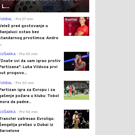
L...
0
FUDBAL
Pre 27 min
|
Velež pred gostovanje u
Banjaluci ostao bez
standarnog prvotimca: Andro
..
0
KOŠARKA
Pre 45 min
|
"Znate svi da sam igrao protiv
Partizana": Luka Vildoza prvi
put progovo...
0
FUDBAL
Pre 50 min
|
Partizan igra za Evropu i za
gašenje požara u klubu: Tobol
mora da padne...
0
KOŠARKA
Pre 56 min
|
Transfer zatresao Evroligu:
Šengelija prešao u Dubai iz
Barselone