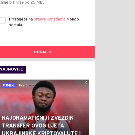
smije biti više od 25 MB.
Pristajete na
pravila korišćenja
Mondo
portala.
POŠALJI
NAJNOVIJE
0
Pre 3 min
FUDBAL
NAJDRAMATIČNIJI ZVEZDIN
TRANSFER OVOG LJETA:
UKRAJINSKE KRIPTOVALUTE I