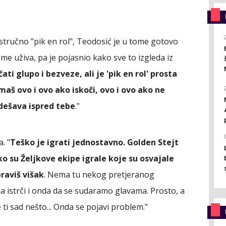
i stručno "pik en rol", Teodosić je u tome gotovo
me uživa, pa je pojasnio kako sve to izgleda iz
ti glupo i bezveze, ali je 'pik en rol' prosta
imaš ovo i ovo ako iskoči, ovo i ovo ako ne
e dešava ispred tebe
."
. "
Teško je igrati jednostavno. Golden Stejt
o su Željkove ekipe igrale koje su osvajale
raviš višak
. Nema tu nekog pretjeranog
da istrči i onda da se sudaramo glavama. Prosto, a
ne ti sad nešto... Onda se pojavi problem."