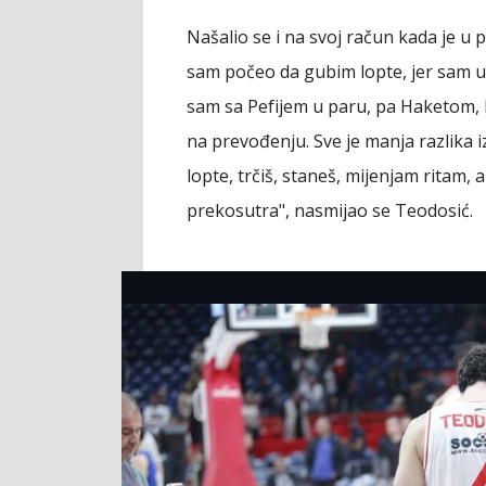
Našalio se i na svoj račun kada je u 
sam počeo da gubim lopte, jer sam u
sam sa Pefijem u paru, pa Haketom, P
na prevođenju. Sve je manja razlika 
lopte, trčiš, staneš, mijenjam ritam,
prekosutra", nasmijao se Teodosić.