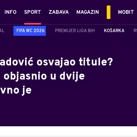
INFO
SPORT
ZABAVA
MAGAZIN
MOBIT
AL
FIFA WC 2026
PREMIJER LIGA BIH
KOŠARKA
R
adović osvajao titule?
 objasnio u dvije
vno je