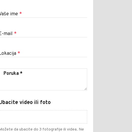
Vaše ime
*
E-mail
*
Lokacija
*
Ubacite video ili foto
Možete da ubacite do 3 fotografije ili videa. Ne