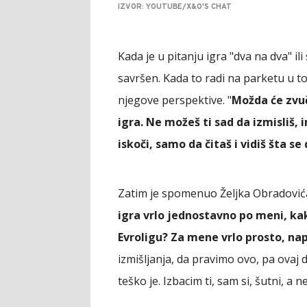
IZVOR: YOUTUBE/X&O'S CHAT
Kada je u pitanju igra "dva na dva" il
savršen. Kada to radi na parketu u to
njegove perspektive. "
Možda će zvuča
igra. Ne možeš ti sad da izmisliš, 
iskoči, samo da čitaš i vidiš šta s
Zatim je spomenuo Željka Obradovića
igra vrlo jednostavno po meni, kak
Evroligu? Za mene vrlo prosto, nap
izmišljanja, da pravimo ovo, pa ovaj 
teško je. Izbacim ti, sam si, šutni, a 