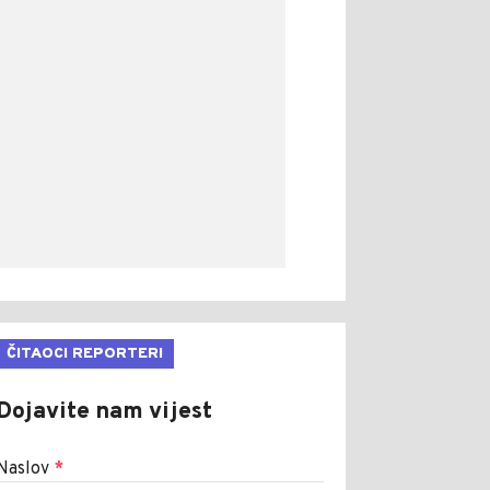
ČITAOCI REPORTERI
Dojavite nam vijest
Naslov
*