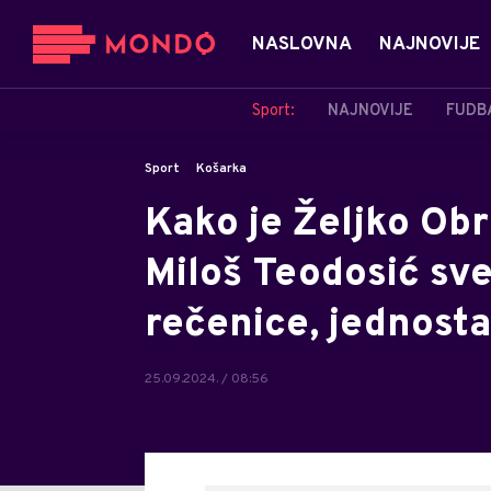
NASLOVNA
NAJNOVIJE
Sport:
NAJNOVIJE
FUDB
Sport
Košarka
Kako je Željko Obr
Miloš Teodosić sve
rečenice, jednosta
25.09.2024. / 08:56