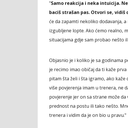
"
Samo reakcija i neka intuicija. N
baciš strašan pas. Otvori se, vidi
će da zapamti nekoliko dodavanja, a neć
izgubljene lopte. Ako ćemo realno, 
situacijama gdje sam probao nešto il
Objasnio je i koliko je sa godinama 
je recimo imao običaj da ti kaže prva
pitam šta želi i šta igramo, ako kaže 
više povjerenja imam u trenera, ne 
povjerenje jer on sa strane može da v
prednost na postu ili tako nešto. Mn
trenera i vidim da je on bio u pravu."