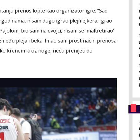
pitanju prenos lopte kao organizator igre. "Sad
 godinama, nisam dugo igrao plejmejkera. Igrao
ajolom, bio sam na dvojci, nisam se 'maltretirao'
između pleja i beka. Imao sam prost način prenosa
 ako krenem kroz noge, neću prenijeti do