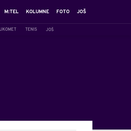
M:TEL
KOLUMNE
FOTO
JOŠ
UKOMET
TENIS
JOŠ