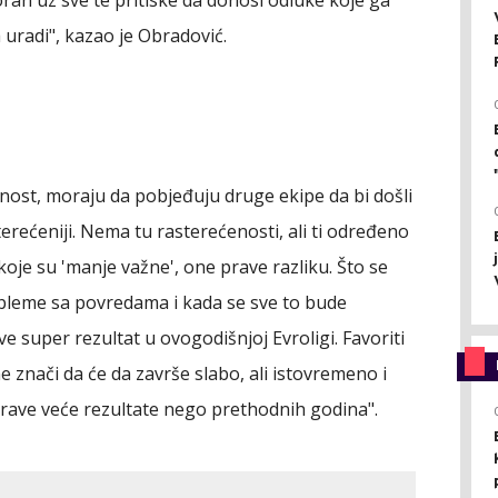
a uradi", kazao je Obradović.
dućnost, moraju da pobjeđuju druge ekipe da bi došli
terećeniji. Nema tu rasterećenosti, ali ti određeno
je su 'manje važne', one prave razliku. Što se
probleme sa povredama i kada se sve to bude
ve super rezultat u ovogodišnjoj Evroligi. Favoriti
e znači da će da završe slabo, ali istovremeno i
rave veće rezultate nego prethodnih godina".