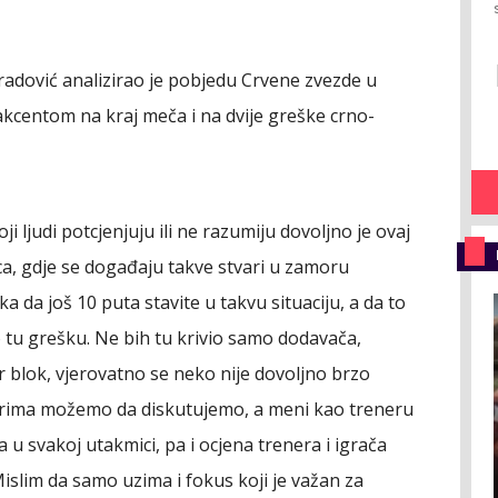
radović analizirao je pobjedu Crvene zvezde u
 akcentom na kraj meča i na dvije greške crno-
ji ljudi potcjenjuju ili ne razumiju dovoljno je ovaj
ica, gdje se događaju takve stvari u zamoru
ka da još 10 puta stavite u takvu situaciju, a da to
o tu grešku. Ne bih tu krivio samo dodavača,
r blok, vjerovatno se neko nije dovoljno brzo
tvarima možemo da diskutujemo, a meni kao treneru
ra u svakoj utakmici, pa i ocjena trenera i igrača
islim da samo uzima i fokus koji je važan za