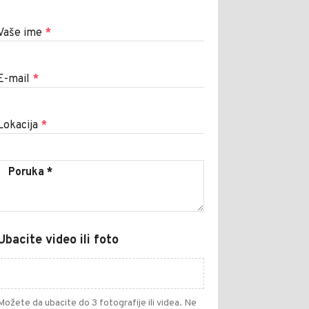
Vaše ime
*
E-mail
*
Lokacija
*
Ubacite video ili foto
Možete da ubacite do 3 fotografije ili videa. Ne