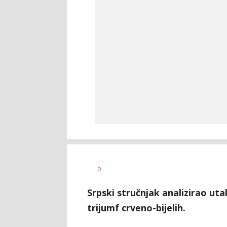
0
Srpski stručnjak analizirao uta
trijumf crveno-bijelih.