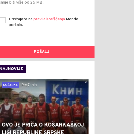
smije biti više od 25 MB.
Pristajete na
pravila korišćenja
Mondo
portala.
POŠALJI
NAJNOVIJE
0
Pre 7 min
KOŠARKA
OVO JE PRIČA O KOŠARKAŠKOJ
LIGI REPUBLIKE SRPSKE