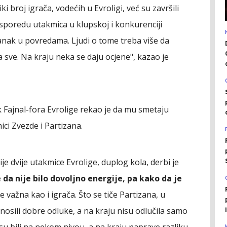
i broj igrača, vodećih u Evroligi, već su završili
sporedu utakmica u klupskoj i konkurenciji
danak u povredama. Ljudi o tome treba više da
a sve. Na kraju neka se daju ocjene", kazao je
 Fajnal-fora Evrolige rekao je da mu smetaju
ici Zvezde i Partizana.
je dvije utakmice Evrolige, duplog kola, derbi je
 da nije bilo dovoljno energije, pa kako da je
 važna kao i igrača. Što se tiče Partizana, u
nosili dobre odluke, a na kraju nisu odlučila samo
nisu bili na nekom nivou, a na kraju naprave razliku.