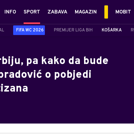
INFO
SPORT
ZABAVA
MAGAZIN
MOBIT
AL
FIFA WC 2026
PREMIJER LIGA BIH
KOŠARKA
R
biju, pa kako da bude
bradović o pobjedi
tizana