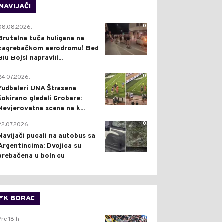
NAVIJAČI
0
08.08.2026.
Brutalna tuča huligana na
zagrebačkom aerodromu! Bed
Blu Bojsi napravili...
0
24.07.2026.
Fudbaleri UNA Štrasena
šokirano gledali Grobare:
Nevjerovatna scena na k...
0
22.07.2026.
Navijači pucali na autobus sa
Argentincima: Dvojica su
prebačena u bolnicu
FK BORAC
0
Pre 18 h