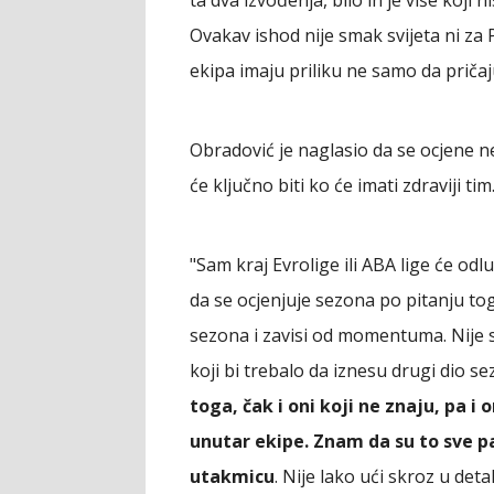
Ovakav ishod nije smak svijeta ni za 
ekipa imaju priliku ne samo da pričaju
Obradović je naglasio da se ocjene n
će ključno biti ko će imati zdraviji tim
"Sam kraj Evrolige ili ABA lige će odluč
da se ocjenjuje sezona po pitanju tog
sezona i zavisi od momentuma. Nije sm
koji bi trebalo da iznesu drugi dio s
toga, čak i oni koji ne znaju, pa i 
unutar ekipe. Znam da su to sve pa
utakmicu
. Nije lako ući skroz u det