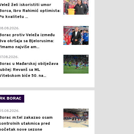
Velež želi iskoristiti umor
Borca, Ibro Rahimić optimista:
Po kvalitetu ...
0
08.08.2026.
Borac protiv Veleža između
dva okršaja sa Bjelorusima:
"Imamo najviše am...
0
07.08.2026.
Borac u Mađarskoj obilježava
jubilej: Revanš sa ML
Vitebskom biće 50. na...
RK BORAC
0
05.08.2026.
Borac m:tel zakazao osam
kontrolnih utakmica pred
početak nove sezone