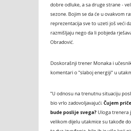
dobre odluke, a sa druge strane - velik
sezone. Bojim se da će u ovakvom ra
reprezentacija sve to uzeti još veći 
razmišljaju nego da li pobjeda rješav
Obradović.
Doskorašnji trener Monaka i učesnik
komentari o "slaboj energiji" u utakm
"U odnosu na trenutnu situaciju posli
bio vrlo zadovoljavajući.
Čujem priče
bude poslije svega?
Uloga trenera je
velikom dijelu utakmice su takođe do
ta dva izvođenja, bilo ih je više koji 