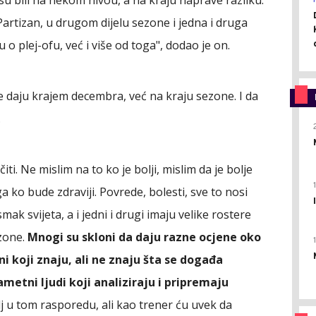
Partizan, u drugom dijelu sezone i jedna i druga
 o plej-ofu, već i više od toga", dodao je on.
e daju krajem decembra, već na kraju sezone. I da
.
iti. Ne mislim na to ko je bolji, mislim da je bolje
a ko bude zdraviji. Povrede, bolesti, sve to nosi
ak svijeta, a i jedni i drugi imaju velike rostere
ezone.
Mnogi su skloni da daju razne ocjene oko
oni koji znaju, ali ne znaju šta se događa
metni ljudi koji analiziraju i pripremaju
alj u tom rasporedu, ali kao trener ću uvek da