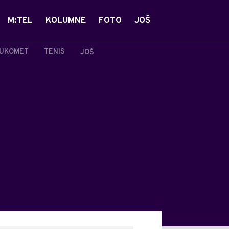
M:TEL
KOLUMNE
FOTO
JOŠ
UKOMET
TENIS
JOŠ