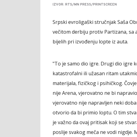
IZVOR: RTS/MN PRESS/PRINTSCREEN
Srpski evroligaški stručnjak Saša Ob
večitom derbiju protiv Partizana, sa
bijelih pri izvođenju lopte iz auta.
"To je samo dio igre. Drugi dio igre ko
katastrofalni ili užasan ritam utakm
materijala, fizičkog i psihičkog. Čovje
nije Arena, vjerovatno ne bi napravi
vjerovatno nije napravljen neki doba
otvorio da bi primio loptu. O tim s
je važno da ovaj pritisak koji se stva
poslije svakog meča ne vodi nigdje. M