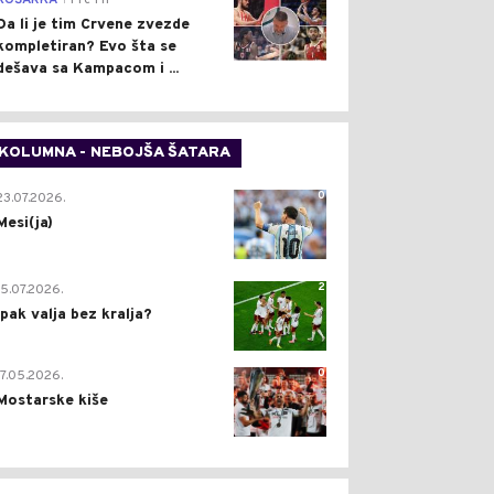
KOŠARKA
Pre 1 h
Da li je tim Crvene zvezde
kompletiran? Evo šta se
dešava sa Kampacom i ...
KOLUMNA - NEBOJŠA ŠATARA
0
23.07.2026.
Mesi(ja)
2
15.07.2026.
Ipak valja bez kralja?
0
17.05.2026.
Mostarske kiše