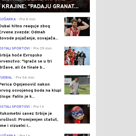
KRAJINE: "PADAJU GRANAT...
0
KOŠARKA
Pre 8 min
|
Dubai hitno reaguje zbog
Crvene zvezde: Odmah
dovode pojačanje, osvajača...
0
OSTALI SPORTOVI
Pre 39 min
|
Srbija hoće Evropsko
prvenstvo: "Igraće se u tri
države, ali će finale b...
0
FUDBAL
Pre 56 min
|
Perica Ognjenović nakon
prvog osvojenog boda na klupi
Sloge: Falilo je k...
0
OSTALI SPORTOVI
Pre 1 h
|
Rukometni savez Srbije je
prošlost: Promijenjen statut,
ime i vizuelni i...
0
|