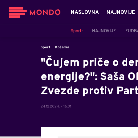
NASLOVNA
NAJNOVIJE
Sport:
NAJNOVIJE
FUDB
Sport
Košarka
"Čujem priče o der
energije?": Saša O
Zvezde protiv Par
24.12.2024. / 15:31