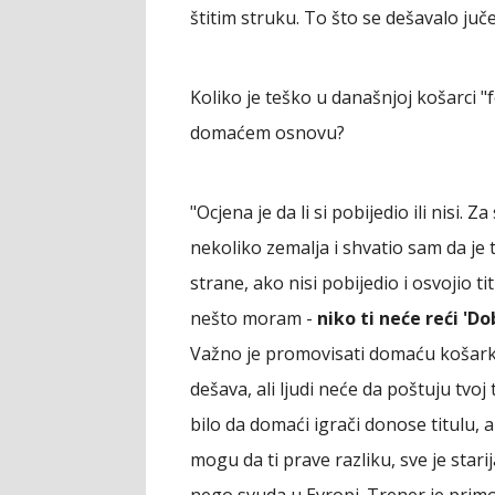
štitim struku. To što se dešavalo juč
Koliko je teško u današnjoj košarci "f
domaćem osnovu?
"Ocjena je da li si pobijedio ili nisi.
nekoliko zemalja i shvatio sam da je 
strane, ako nisi pobijedio i osvojio ti
nešto moram -
niko ti neće reći 'Do
Važno je promovisati domaću košarku
dešava, ali ljudi neće da poštuju tvo
bilo da domaći igrači donose titulu, al
mogu da ti prave razliku, sve je star
nego svuda u Evropi. Trener je primo