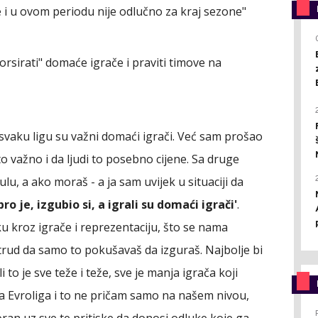
e i u ovom periodu nije odlučno za kraj sezone"
orsirati" domaće igrače i praviti timove na
 Za svaku ligu su važni domaći igrači. Već sam prošao
to važno i da ljudi to posebno cijene. Sa druge
tulu, a ako moraš - a ja sam uvijek u situaciji da
bro je, izgubio si, a igrali su domaći igrači'
.
 kroz igrače i reprezentaciju, što se nama
j trud da samo to pokušavaš da izguraš. Najbolje bi
i to je sve teže i teže, sve je manja igrača koji
ija Evroliga i to ne pričam samo na našem nivou,
ran uz sve te pritiske da donosi odluke koje ga