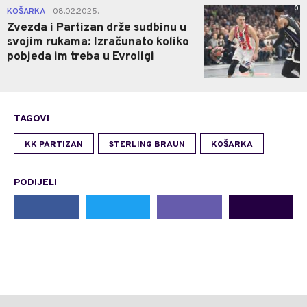
0
KOŠARKA
08.02.2025.
|
Zvezda i Partizan drže sudbinu u
svojim rukama: Izračunato koliko
pobjeda im treba u Evroligi
TAGOVI
KK PARTIZAN
STERLING BRAUN
KOŠARKA
PODIJELI