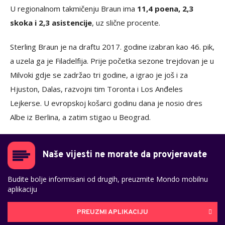
U regionalnom takmičenju Braun ima
11,4 poena, 2,3
skoka i 2,3 asistencije
, uz slične procente.
Sterling Braun je na draftu 2017. godine izabran kao 46. pik,
a uzela ga je Filadelfija. Prije početka sezone trejdovan je u
Milvoki gdje se zadržao tri godine, a igrao je još i za
Hjuston, Dalas, razvojni tim Toronta i Los Anđeles
Lejkerse. U evropskoj košarci godinu dana je nosio dres
Albe iz Berlina, a zatim stigao u Beograd.
Naše vijesti ne morate da provjeravate
Budite bolje informisani od drugih, preuzmite Mondo mobilnu
aplikaciju
PREUZMI APLIKACIJU