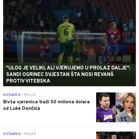
"ULOG JE VELIKI, ALI VJERUJEMO U PROLAZ DALJE":
SANDI OGRINEC SVJESTAN ŠTA NOSI REVANŠ
PROTIV VITEBSKA
0
KOŠARKA
Pre 3 h
|
Bivša vjerenica traži 50 miliona dolara
od Luke Dončića
0
KOŠARKA
Pre 4 h
|