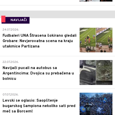
NAVIJAČI
0
24.07.2026.
Fudbaleri UNA Štrasena šokirano gledali
Grobare: Nevjerovatna scena na kraju
utakmice Partizana
0
22.07.2026.
Navijači pucali na autobus sa
Argentincima: Dvojica su prebačena u
bolnicu
1
07.07.2026.
Levski se oglasio: Saopštenje
bugarskog šampiona nekoliko sati pred
meč sa Borcem!