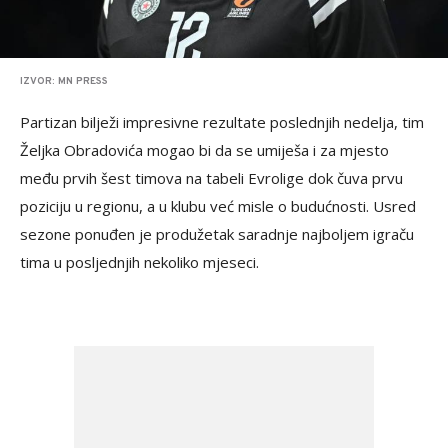
IZVOR: MN PRESS
Partizan bilježi impresivne rezultate poslednjih nedelja, tim
Željka Obradovića mogao bi da se umiješa i za mjesto
među prvih šest timova na tabeli Evrolige dok čuva prvu
poziciju u regionu, a u klubu već misle o budućnosti. Usred
sezone ponuđen je produžetak saradnje najboljem igraču
tima u posljednjih nekoliko mjeseci.