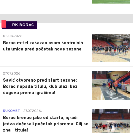
RK BORAC
0
05.08.2026.
Borac m:tel zakazao osam kontrolnih
utakmica pred početak nove sezone
0
27.07.2026.
Savić otvoreno pred start sezone:
Borac napada titulu, klub ulazi bez
dugova prema igračima!
0
RUKOMET
27.07.2026.
|
Borac krenuo jako od starta, igrači
jedva dočekali početak priprema: Cilj se
zna - titula!