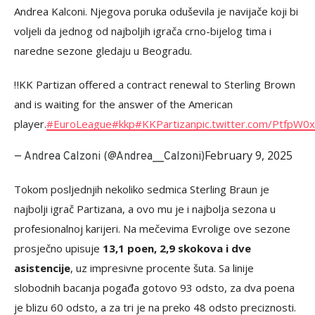
Andrea Kalconi. Njegova poruka oduševila je navijače koji bi
voljeli da jednog od najboljih igrača crno-bijelog tima i
naredne sezone gledaju u Beogradu.
‼️KK Partizan offered a contract renewal to Sterling Brown
and is waiting for the answer of the American
player.
#EuroLeague
#kkp
#KKPartizan
pic.twitter.com/PtfpW
February 9, 2025
— Andrea Calzoni (@Andrea__Calzoni)
Tokom posljednjih nekoliko sedmica Sterling Braun je
najbolji igrač Partizana, a ovo mu je i najbolja sezona u
profesionalnoj karijeri. Na mečevima Evrolige ove sezone
prosječno upisuje
13,1 poen, 2,9 skokova i dve
asistencije
, uz impresivne procente šuta. Sa linije
slobodnih bacanja pogađa gotovo 93 odsto, za dva poena
je blizu 60 odsto, a za tri je na preko 48 odsto preciznosti.