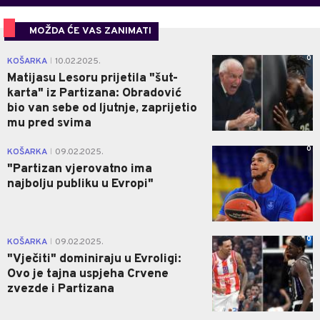
MOŽDA ĆE VAS ZANIMATI
0
KOŠARKA
10.02.2025.
|
Matijasu Lesoru prijetila "šut-
karta" iz Partizana: Obradović
bio van sebe od ljutnje, zaprijetio
mu pred svima
0
KOŠARKA
09.02.2025.
|
"Partizan vjerovatno ima
najbolju publiku u Evropi"
0
KOŠARKA
09.02.2025.
|
"Vječiti" dominiraju u Evroligi:
Ovo je tajna uspjeha Crvene
zvezde i Partizana