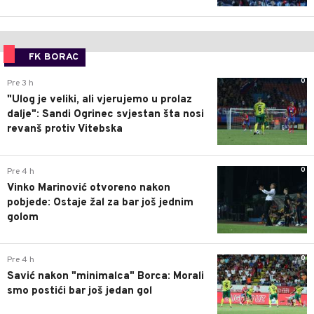
FK BORAC
0
Pre 3 h
"Ulog je veliki, ali vjerujemo u prolaz
dalje": Sandi Ogrinec svjestan šta nosi
revanš protiv Vitebska
0
Pre 4 h
Vinko Marinović otvoreno nakon
pobjede: Ostaje žal za bar još jednim
golom
0
Pre 4 h
Savić nakon "minimalca" Borca: Morali
smo postići bar još jedan gol