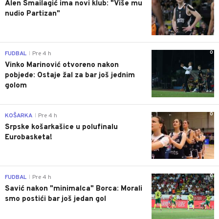
Alen Smailagić ima novi klub: "Više mu
nudio Partizan"
0
FUDBAL
Pre 4 h
|
Vinko Marinović otvoreno nakon
pobjede: Ostaje žal za bar još jednim
golom
0
KOŠARKA
Pre 4 h
|
Srpske košarkašice u polufinalu
Eurobasketa!
0
FUDBAL
Pre 4 h
|
Savić nakon "minimalca" Borca: Morali
smo postići bar još jedan gol