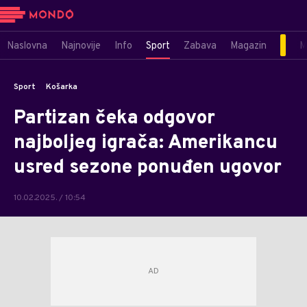
Naslovna
Najnovije
Info
Sport
Zabava
Magazin
M
Sport
Košarka
Partizan čeka odgovor
najboljeg igrača: Amerikancu
usred sezone ponuđen ugovor
10.02.2025. / 10:54