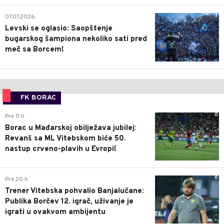
1
07.07.2026.
Levski se oglasio: Saopštenje
bugarskog šampiona nekoliko sati pred
meč sa Borcem!
FK BORAC
0
Pre 11 h
Borac u Mađarskoj obilježava jubilej:
Revanš sa ML Vitebskom biće 50.
nastup crveno-plavih u Evropi!
0
Pre 20 h
Trener Vitebska pohvalio Banjalučane:
Publika Borčev 12. igrač, uživanje je
igrati u ovakvom ambijentu