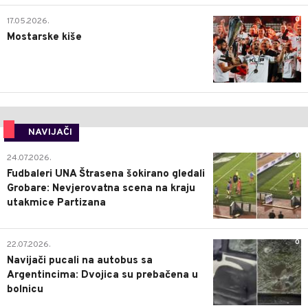
0
17.05.2026.
Mostarske kiše
NAVIJAČI
0
24.07.2026.
Fudbaleri UNA Štrasena šokirano gledali
Grobare: Nevjerovatna scena na kraju
utakmice Partizana
0
22.07.2026.
Navijači pucali na autobus sa
Argentincima: Dvojica su prebačena u
bolnicu