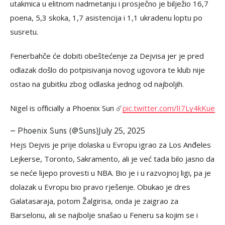
utakmica u elitnom nadmetanju i prosječno je bilježio 16,7
poena, 5,3 skoka, 1,7 asistencija i 1,1 ukradenu loptu po
susretu.
Fenerbahče će dobiti obeštećenje za Dejvisa jer je pred
odlazak došlo do potpisivanja novog ugovora te klub nije
ostao na gubitku zbog odlaska jednog od najboljih.
Nigel is officially a Phoenix Sun ☄️
pic.twitter.com/lI7Ly4kKue
July 25, 2025
— Phoenix Suns (@Suns)
Hejs Dejvis je prije dolaska u Evropu igrao za Los Anđeles
Lejkerse, Toronto, Sakramento, ali je već tada bilo jasno da
se neće lijepo provesti u NBA. Bio je i u razvojnoj ligi, pa je
dolazak u Evropu bio pravo rješenje. Obukao je dres
Galatasaraja, potom Žalgirisa, onda je zaigrao za
Barselonu, ali se najbolje snašao u Feneru sa kojim se i