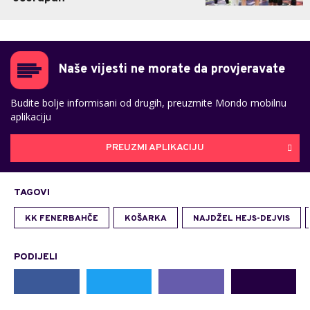
Naše vijesti ne morate da provjeravate
Budite bolje informisani od drugih, preuzmite Mondo mobilnu
aplikaciju
PREUZMI APLIKACIJU
TAGOVI
KK FENERBAHČE
KOŠARKA
NAJDŽEL HEJS-DEJVIS
PODIJELI