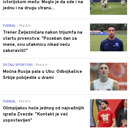
istorijskom meču: Moglo je da ode i na
jednu i na drugu stranu...
0
FUDBAL
Pre 6 h
|
Trener Željezničara nakon trijumfa na
startu prvenstva: "Poseban dan za
mene, ovu utakmicu nikad neću
zaboraviti!"
0
OSTALI SPORTOVI
Pre 6 h
|
Moćna Rusija pala u Ubu: Odbojkašice
Srbije pobijedile u drami
0
FUDBAL
Pre 6 h
|
Olimpijakos hoće jednog od najvažnijih
igrača Zvezde: "Kontakt je već
uspostavljen"