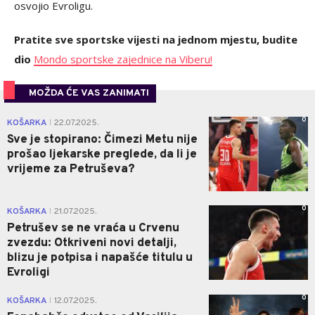
osvojio Evroligu.
Pratite sve sportske vijesti na jednom mjestu, budite
dio
Mondo sportske zajednice na Viberu!
MOŽDA ĆE VAS ZANIMATI
0
KOŠARKA
22.07.2025.
|
Sve je stopirano: Čimezi Metu nije
prošao ljekarske preglede, da li je
vrijeme za Petruševa?
0
KOŠARKA
21.07.2025.
|
Petrušev se ne vraća u Crvenu
zvezdu: Otkriveni novi detalji,
blizu je potpisa i napašće titulu u
Evroligi
0
KOŠARKA
12.07.2025.
|