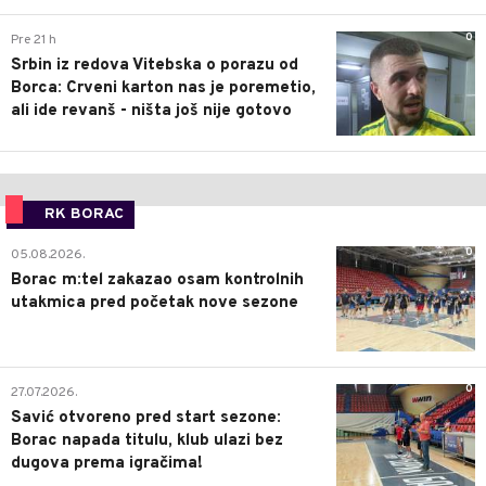
0
Pre 21 h
Srbin iz redova Vitebska o porazu od
Borca: Crveni karton nas je poremetio,
ali ide revanš - ništa još nije gotovo
RK BORAC
0
05.08.2026.
Borac m:tel zakazao osam kontrolnih
utakmica pred početak nove sezone
0
27.07.2026.
Savić otvoreno pred start sezone:
Borac napada titulu, klub ulazi bez
dugova prema igračima!