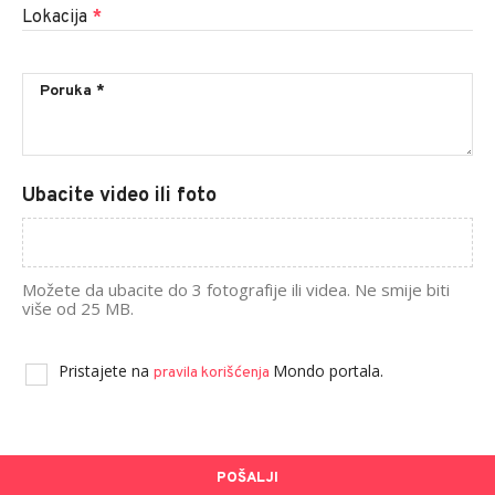
Lokacija
*
Ubacite video ili foto
Možete da ubacite do 3 fotografije ili videa. Ne smije biti
više od 25 MB.
Pristajete na
Mondo portala.
pravila korišćenja
POŠALJI