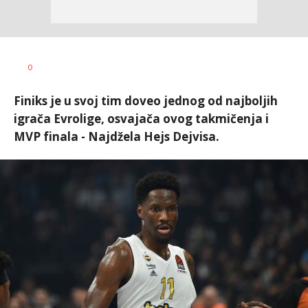
Dragan
AUTOR
0
Šutvić
Finiks je u svoj tim doveo jednog od najboljih
igrača Evrolige, osvajača ovog takmičenja i
MVP finala - Najdžela Hejs Dejvisa.