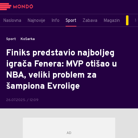
Naslovna
Najnovije
Info
Sport
Zabava
Magazin
M
Sport
Košarka
Finiks predstavio najboljeg
igrača Fenera: MVP otišao u
NBA, veliki problem za
šampiona Evrolige
26.07.2025. / 12:09