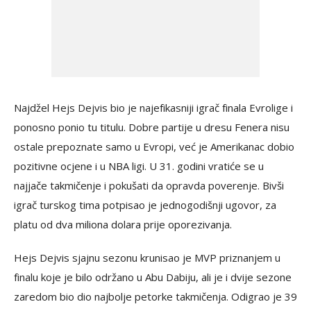
Najdžel Hejs Dejvis bio je najefikasniji igrač finala Evrolige i
ponosno ponio tu titulu. Dobre partije u dresu Fenera nisu
ostale prepoznate samo u Evropi, već je Amerikanac dobio
pozitivne ocjene i u NBA ligi. U 31. godini vratiće se u
najjače takmičenje i pokušati da opravda poverenje. Bivši
igrač turskog tima potpisao je jednogodišnji ugovor, za
platu od dva miliona dolara prije oporezivanja.
Hejs Dejvis sjajnu sezonu krunisao je MVP priznanjem u
finalu koje je bilo održano u Abu Dabiju, ali je i dvije sezone
zaredom bio dio najbolje petorke takmičenja. Odigrao je 39