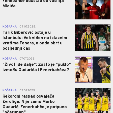
Fenebahče odustao od Vasilija
Micića
0
KOŠARKA
09.07.2025.
|
Tarik Biberović ostaje u
Istanbulu: Već viđen na izlaznim
vratima Fenera, a onda obrt u
posljednji čas
0
KOŠARKA
07.07.2025.
|
"Život ide dalje": Zašto je "puklo"
između Gudurića i Fenerbahčea?
0
KOŠARKA
02.07.2025.
|
Rekordni raspad osvajača
Evrolige: Nije samo Marko
Gudurić, Fenerbahče je potpuno
"očerupan"