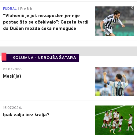
0
FUDBAL
Pre 8 h
|
"Vlahović je još nezaposlen jer nije
postao što se očekivalo": Gazeta tvrdi
da Dušan možda čeka nemoguće
KOLUMNA - NEBOJŠA ŠATARA
0
23.07.2026.
Mesi(ja)
2
15.07.2026.
Ipak valja bez kralja?