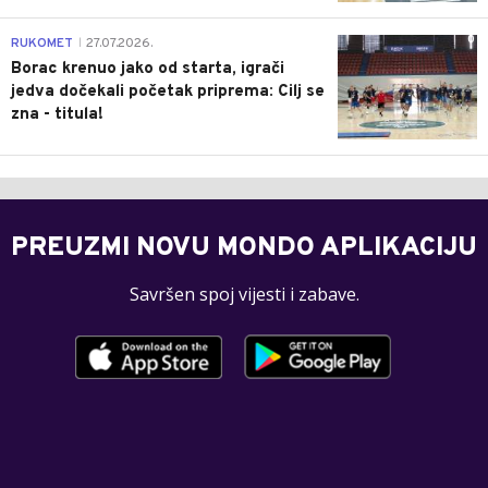
0
RUKOMET
27.07.2026.
|
Borac krenuo jako od starta, igrači
jedva dočekali početak priprema: Cilj se
zna - titula!
PREUZMI NOVU MONDO APLIKACIJU
Savršen spoj vijesti i zabave.