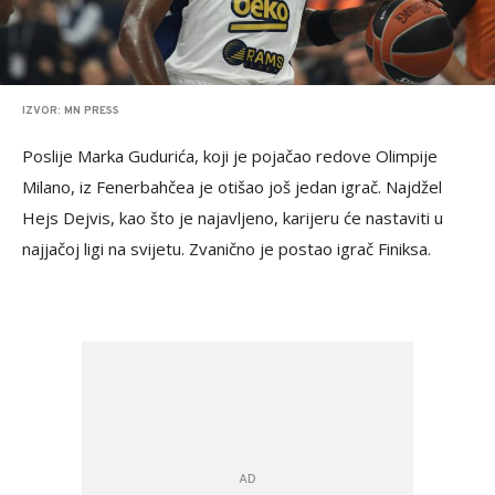
IZVOR: MN PRESS
Poslije Marka Gudurića, koji je pojačao redove Olimpije
Milano, iz Fenerbahčea je otišao još jedan igrač. Najdžel
Hejs Dejvis, kao što je najavljeno, karijeru će nastaviti u
najjačoj ligi na svijetu. Zvanično je postao igrač Finiksa.