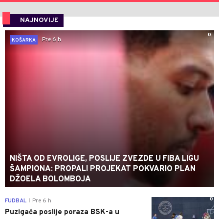
NAJNOVIJE
0
Pre 6 h
KOŠARKA
NIŠTA OD EVROLIGE, POSLIJE ZVEZDE U FIBA LIGU
ŠAMPIONA: PROPALI PROJEKAT POKVARIO PLAN
DŽOELA BOLOMBOJA
0
FUDBAL
Pre 6 h
|
Puzigaća poslije poraza BSK-a u