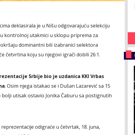
icima deklasirala je u Nišu odgovarajuću selekciju
5) u kontrolnoj utakmici u sklopu priprema za
kršaju dominantni bili izabranici selektora
 četvrtina koju su njegovi igrači dobili 26:1.
ezentacije Srbije bio je uzdanica KKI Vrbas
na
. Osim njega istakao se i Dušan Lazarević sa 15
 bolji utisak ostavio Jonika Čaburu sa postignutih
eprezentacije odigraće u četvrtak, 18. juna,