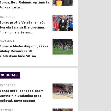
Borca, Ibro Rahimić optimista:
Po kvalitetu ...
0
08.08.2026.
Borac protiv Veleža između
dva okršaja sa Bjelorusima:
"Imamo najviše am...
0
07.08.2026.
Borac u Mađarskoj obilježava
jubilej: Revanš sa ML
Vitebskom biće 50. na...
RK BORAC
0
05.08.2026.
Borac m:tel zakazao osam
kontrolnih utakmica pred
početak nove sezone
0
27.07.2026.