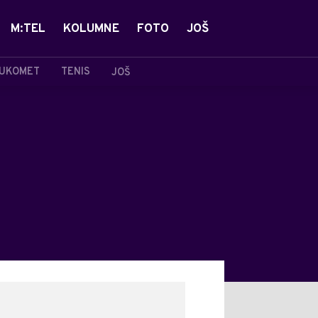
M:TEL
KOLUMNE
FOTO
JOŠ
UKOMET
TENIS
JOŠ