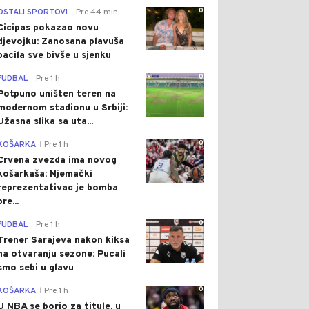
0
OSTALI SPORTOVI
Pre 44 min
|
Cicipas pokazao novu
djevojku: Zanosana plavuša
bacila sve bivše u sjenku
0
FUDBAL
Pre 1 h
|
Potpuno uništen teren na
modernom stadionu u Srbiji:
Užasna slika sa uta...
0
KOŠARKA
Pre 1 h
|
Crvena zvezda ima novog
košarkaša: Njemački
reprezentativac je bomba
pre...
0
FUDBAL
Pre 1 h
|
Trener Sarajeva nakon kiksa
na otvaranju sezone: Pucali
smo sebi u glavu
0
KOŠARKA
Pre 1 h
|
U NBA se borio za titule, u