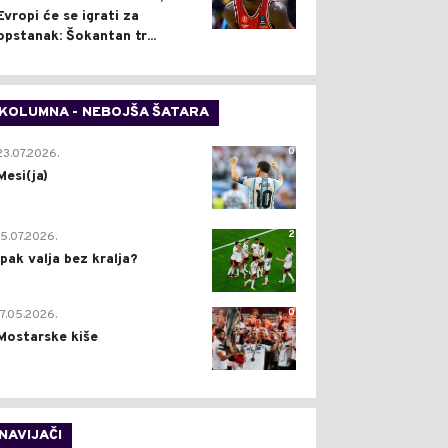
Evropi će se igrati za
opstanak: Šokantan tr...
KOLUMNA - NEBOJŠA ŠATARA
0
23.07.2026.
Mesi(ja)
2
15.07.2026.
Ipak valja bez kralja?
0
17.05.2026.
Mostarske kiše
NAVIJAČI