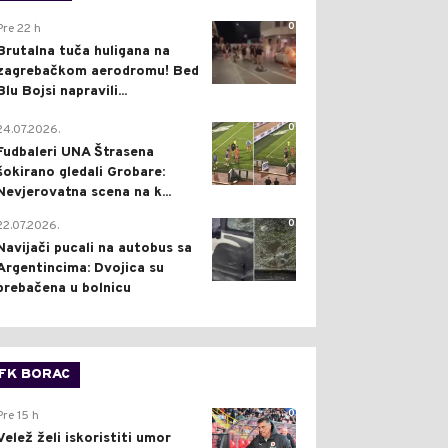
0
Pre 22 h
Brutalna tuča huligana na
zagrebačkom aerodromu! Bed
Blu Bojsi napravili...
0
24.07.2026.
Fudbaleri UNA Štrasena
šokirano gledali Grobare:
Nevjerovatna scena na k...
0
22.07.2026.
Navijači pucali na autobus sa
Argentincima: Dvojica su
prebačena u bolnicu
FK BORAC
0
Pre 15 h
Velež želi iskoristiti umor