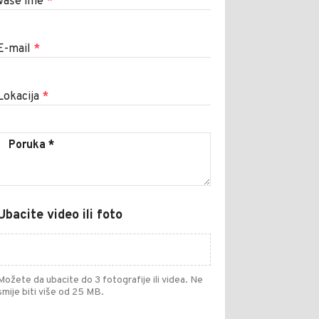
Vaše ime
*
E-mail
*
Lokacija
*
Ubacite video ili foto
Možete da ubacite do 3 fotografije ili videa. Ne
smije biti više od 25 MB.