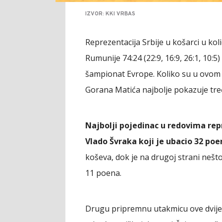
IZVOR: KKI VRBAS
Reprezentacija Srbije u košarci u kol
Rumunije 74:24 (22:9, 16:9, 26:1, 10:
šampionat Evrope. Koliko su u ovom o
Gorana Matića najbolje pokazuje treće
Najbolji pojedinac u redovima repr
Vlado Švraka koji je ubacio 32 poe
koševa, dok je na drugoj strani nešto
11 poena.
Drugu pripremnu utakmicu ove dvije r