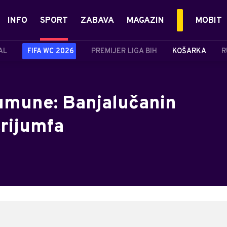
INFO
SPORT
ZABAVA
MAGAZIN
MOBIT
AL
FIFA WC 2026
PREMIJER LIGA BIH
KOŠARKA
R
Rumune: Banjalučanin
trijumfa