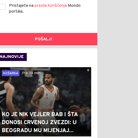
Pristajete na
pravila korišćenja
Mondo
portala.
POŠALJI
NAJNOVIJE
0
Pre 34 min
KOŠARKA
KO JE NIK VEJLER BAB I ŠTA
DONOSI CRVENOJ ZVEZDI: U
BEOGRADU MU MIJENJAJ...