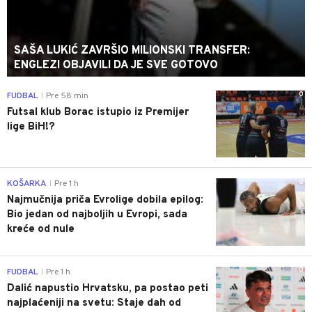
SAŠA LUKIĆ ZAVRŠIO MILIONSKI TRANSFER:
ENGLEZI OBJAVILI DA JE SVE GOTOVO
0
FUDBAL
Pre 58 min
|
Futsal klub Borac istupio iz Premijer
lige BiH!?
0
KOŠARKA
Pre 1 h
|
Najmučnija priča Evrolige dobila epilog:
Bio jedan od najboljih u Evropi, sada
kreće od nule
0
FUDBAL
Pre 1 h
|
Dalić napustio Hrvatsku, pa postao peti
najplaćeniji na svetu: Staje dah od