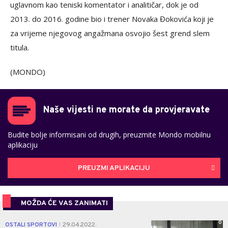
uglavnom kao teniski komentator i analitičar, dok je od
2013. do 2016. godine bio i trener Novaka Đokovića koji je
za vrijeme njegovog angažmana osvojio šest grend slem
titula.
(MONDO)
Naše vijesti ne morate da provjeravate
Budite bolje informisani od drugih, preuzmite Mondo mobilnu
aplikaciju
PREUZMI APLIKACIJU
MOŽDA ĆE VAS ZANIMATI
0
OSTALI SPORTOVI
29.04.2022.
|