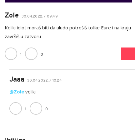
Zole
30.04.2022. / 09:49
Koliki idiot moraš biti da uludo potrošiš tolike Eure i na kraju
završiš u zatvoru
1
0
Jaaa
30.04.2022. / 10:24
@Zole
veliki
1
0