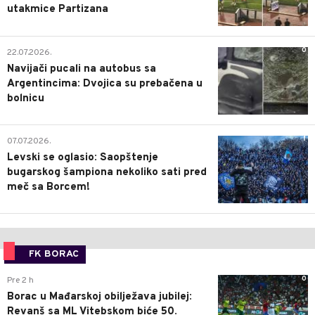
utakmice Partizana
0
22.07.2026.
Navijači pucali na autobus sa
Argentincima: Dvojica su prebačena u
bolnicu
1
07.07.2026.
Levski se oglasio: Saopštenje
bugarskog šampiona nekoliko sati pred
meč sa Borcem!
FK BORAC
0
Pre 2 h
Borac u Mađarskoj obilježava jubilej:
Revanš sa ML Vitebskom biće 50.