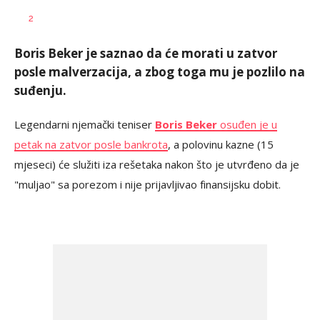
AUTOR
000
2
Boris Beker je saznao da će morati u zatvor
posle malverzacija, a zbog toga mu je pozlilo na
suđenju.
Legendarni njemački teniser
Boris Beker
osuđen je u
petak na zatvor posle bankrota
, a polovinu kazne (15
mjeseci) će služiti iza rešetaka nakon što je utvrđeno da je
"muljao" sa porezom i nije prijavljivao finansijsku dobit.