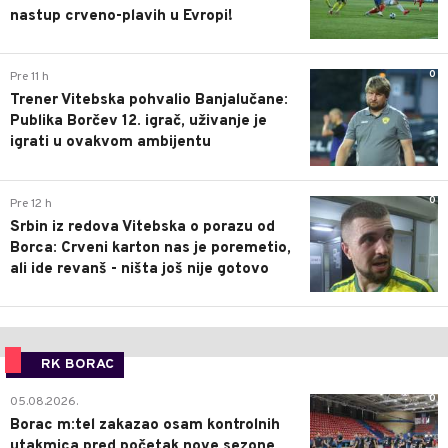
nastup crveno-plavih u Evropi!
0
Pre 11 h
Trener Vitebska pohvalio Banjalučane:
Publika Borčev 12. igrač, uživanje je
igrati u ovakvom ambijentu
0
Pre 12 h
Srbin iz redova Vitebska o porazu od
Borca: Crveni karton nas je poremetio,
ali ide revanš - ništa još nije gotovo
RK BORAC
0
05.08.2026.
Borac m:tel zakazao osam kontrolnih
utakmica pred početak nove sezone