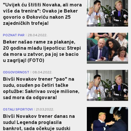
"Uvijek ću štititi Novaka, ali mora
više da trenira": Ovako je Beker
govorio o Đokoviću nakon 25
zajedničkih trofeja!
0
POZNAT PAR
28.04.2022.
|
Beker našao rame za plakanje,
20 godina mlađu ljepoticu: Strepi
da mora u zatvor, pa joj se bacio
u zagrljaj! (FOTO)
0
ODGOVORNOST
08.04.2022.
|
Bivši Novakov trener "pao" na
sudu, osuđen po četiri tačke
optužbe: Sakrivao svoje milione,
sad mora da odgovara!
0
OSTALI SPORTOVI
21.03.2022.
|
Bivši Novakov trener danas na
sudu! Legenda proglasila
bankrot, sada očekuje sudski