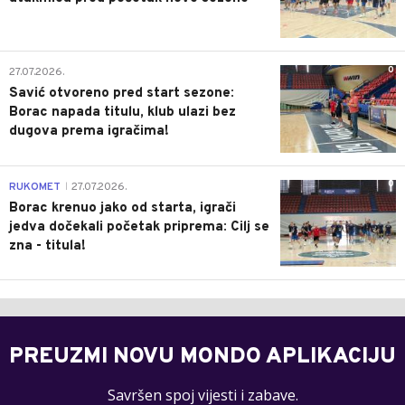
0
27.07.2026.
Savić otvoreno pred start sezone:
Borac napada titulu, klub ulazi bez
dugova prema igračima!
0
RUKOMET
27.07.2026.
|
Borac krenuo jako od starta, igrači
jedva dočekali početak priprema: Cilj se
zna - titula!
PREUZMI NOVU MONDO APLIKACIJU
Savršen spoj vijesti i zabave.