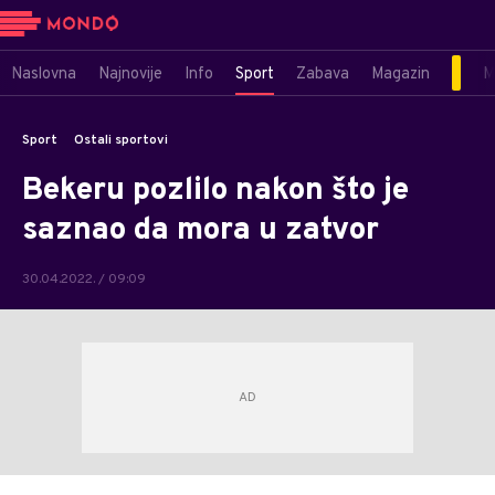
Naslovna
Najnovije
Info
Sport
Zabava
Magazin
M
Sport
Ostali sportovi
Bekeru pozlilo nakon što je
saznao da mora u zatvor
30.04.2022. / 09:09