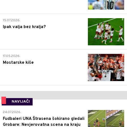
2
15.07.2026.
Ipak valja bez kralja?
0
17.05.2026.
Mostarske kiše
NAVIJAČI
0
24.07.2026.
Fudbaleri UNA Štrasena šokirano gledali
Grobare: Nevjerovatna scena na kraju