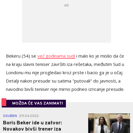
Bekeru (54) se
već godinama sudi
i malo ko je mislio da će
na kraju slavni teniser završiti iza rešetaka, međutim Sud u
Londonu mu nije progledao kroz prste i bacio ga je u očaj.
Detalji nakon presude su satima "putovali" do javnosti, a
navodno bivši teniser nije mirno podneo izricanje presude.
MOŽDA ĆE VAS ZANIMATI
0
OSUĐEN
29.04.2022.
|
Boris Beker ide u zatvor:
Novakov bivši trener iza