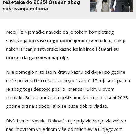
rešetaka do 2025! Osuđen zbog
sakrivanja miliona
Mediji iz Njemačke navode da je tokom kompletnog
saslušanja
bio više nego uobičajeno crven u licu
, dok je
nakon izricanja zatvorske kazne
kolabirao i čuvari su
morali da ga iznesu napolje
.
Nije pomoglo ni to što ni čitavu kaznu od dvije i po godine
neće provesti iza rešetaka, nego "samo" 15 mjeseci, pa mu
je zbog toga žestoko pozlilo, prenosi "Bild". U ovom
trenutku Bekera može da tješi samo što će od jeseni 2023.
godine biti na slobodi, ako se bude dobro vladao.
Bivši trener Novaka Đokovića nije prijavio svoje vlasništvo
nad imovinom vrijednom više od milion evra u njegovom