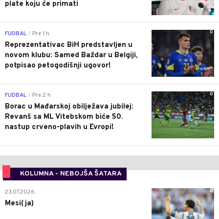
plate koju će primati
0
FUDBAL
Pre 1 h
|
Reprezentativac BiH predstavljen u
novom klubu: Samed Baždar u Belgiji,
potpisao petogodišnji ugovor!
0
FUDBAL
Pre 2 h
|
Borac u Mađarskoj obilježava jubilej:
Revanš sa ML Vitebskom biće 50.
nastup crveno-plavih u Evropi!
KOLUMNA - NEBOJŠA ŠATARA
0
23.07.2026.
Mesi(ja)