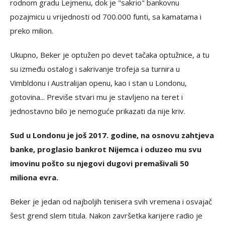
rodnom gradu Lejmenu, dok je "sakrio" bankovnu
pozajmicu u vrijednosti od 700.000 funti, sa kamatama i
preko milion.
Ukupno, Beker je optužen po devet tačaka optužnice, a tu
su između ostalog i sakrivanje trofeja sa turnira u
Vimbldonu i Australijan openu, kao i stan u Londonu,
gotovina... Previše stvari mu je stavljeno na teret i
jednostavno bilo je nemoguće prikazati da nije kriv.
Sud u Londonu je još 2017. godine, na osnovu zahtjeva
banke, proglasio bankrot Nijemca i oduzeo mu svu
imovinu pošto su njegovi dugovi premašivali 50
miliona evra.
Beker je jedan od najboljih tenisera svih vremena i osvajač
šest grend slem titula. Nakon završetka karijere radio je