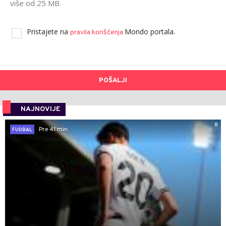
više od 25 MB.
Pristajete na
Mondo portala.
pravila korišćenja
POŠALJI
NAJNOVIJE
0
Pre 41 min
FUDBAL