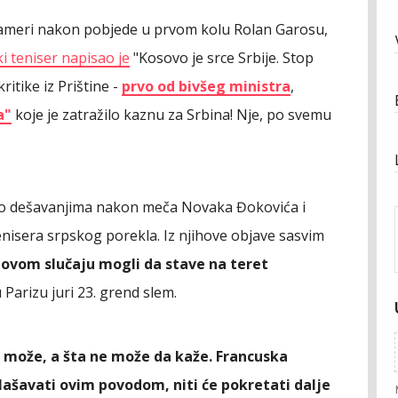
meri nakon pobjede u prvom kolu Rolan Garosu,
i teniser napisao je
"Kosovo je srce Srbije. Stop
ritike iz Prištine -
prvo od bivšeg ministra
,
a"
koje je zatražilo kaznu za Srbina! Nje, po svemu
 o dešavanjima nakon meča Novaka Đokovića i
nisera srpskog porekla. Iz njihove objave sasvim
u ovom slučaju mogli da stave na teret
 u Parizu juri 23. grend slem.
 može, a šta ne može da kaže. Francuska
lašavati ovim povodom, niti će pokretati dalje