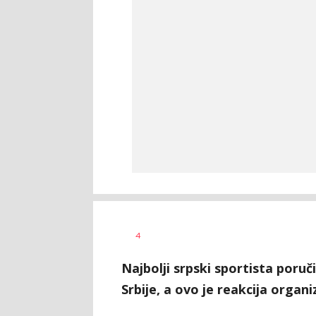
Dragan
AUTOR
4
Šutvić
Najbolji srpski sportista poruč
Srbije, a ovo je reakcija organi