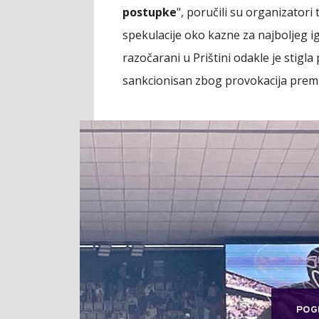
postupke
", poručili su organizatori
spekulacije oko kazne za najboljeg i
razočarani u Prištini odakle je stig
sankcionisan zbog provokacija prem
POG