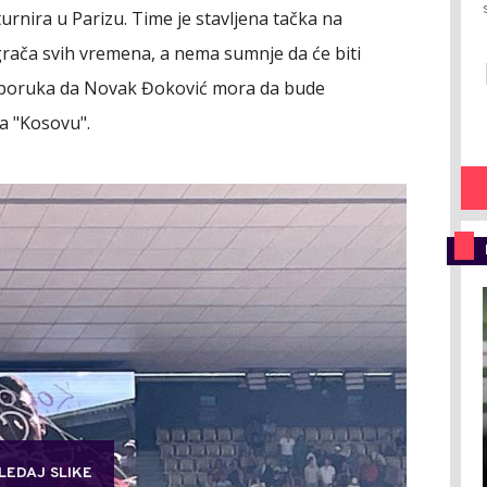
 turnira u Parizu. Time je stavljena tačka na
grača svih vremena, a nema sumnje da će biti
la poruka da Novak Đoković mora da bude
a "Kosovu".
LEDAJ SLIKE