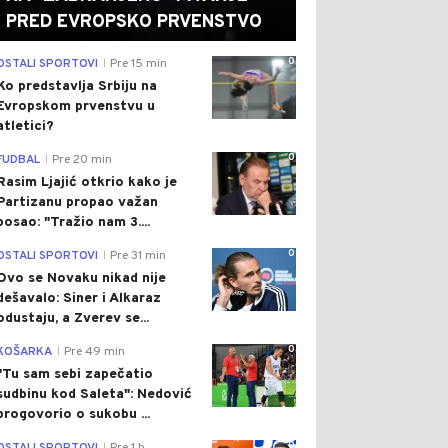
PRED EVROPSKO PRVENSTVO
0
OSTALI SPORTOVI
Pre 15 min
|
Ko predstavlja Srbiju na
Evropskom prvenstvu u
atletici?
0
FUDBAL
Pre 20 min
|
Rasim Ljajić otkrio kako je
Partizanu propao važan
posao: "Tražio nam 3....
0
OSTALI SPORTOVI
Pre 31 min
|
Ovo se Novaku nikad nije
dešavalo: Siner i Alkaraz
odustaju, a Zverev se...
0
KOŠARKA
Pre 49 min
|
"Tu sam sebi zapečatio
sudbinu kod Saleta": Nedović
progovorio o sukobu ...
0
|