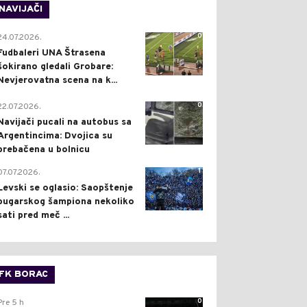
NAVIJAČI
0
24.07.2026.
Fudbaleri UNA Štrasena
šokirano gledali Grobare:
Nevjerovatna scena na k...
0
22.07.2026.
Navijači pucali na autobus sa
Argentincima: Dvojica su
prebačena u bolnicu
1
07.07.2026.
Levski se oglasio: Saopštenje
bugarskog šampiona nekoliko
sati pred meč ...
FK BORAC
0
Pre 5 h