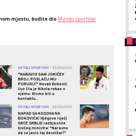
ednom mjestu, budite dio
Mondo sportske
0
0
OSTALI SPORTOVI
30.05.2023.
|
"NABAVIO SAM JOKIĆEV
BROJ, POSLAĆU MU
PORUKU!" Novak Đoković
čuo šta je Nikola rekao o
njemu: Nismo bili u
kontaktu...
0
1
OSTALI SPORTOVI
29.05.2023.
|
NAPAD SA KOSOVA NA
ĐOKOVIĆA! Njegove riječi
SRCE SRBIJE razbjesnile
bivšeg ministra: "Naravno
da se javio taj desničar!"