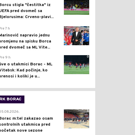
Borcu stigla "čestitka" iz
UEFA pred dvomeč sa
Bjelorusima: Crveno-plavi...
0
Pre 7 h
Marinović napravio jednu
promjenu na spisku Borca
pred dvomeč sa ML Vite...
0
Pre 9 h
Sve o utakmici Borac - ML
Vitebsk: Kad počinje, ko
prenosi i koliki je u...
RK BORAC
0
05.08.2026.
Borac m:tel zakazao osam
kontrolnih utakmica pred
početak nove sezone