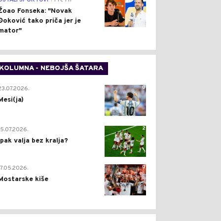
OSTALI SPORTOVI
Pre 1 h
Žoao Fonseka: "Novak
Đoković tako priča jer je
mator"
KOLUMNA - NEBOJŠA ŠATARA
0
23.07.2026.
Mesi(ja)
2
15.07.2026.
Ipak valja bez kralja?
0
17.05.2026.
Mostarske kiše