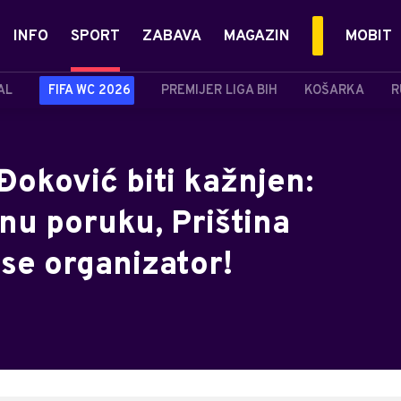
INFO
SPORT
ZABAVA
MAGAZIN
MOBIT
AL
FIFA WC 2026
PREMIJER LIGA BIH
KOŠARKA
R
 Đoković biti kažnjen:
nu poruku, Priština
 se organizator!