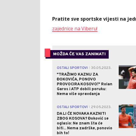
Pratite sve sportske vijesti na j
zajednice na Viberu!
MOŽDA ĆE VAS ZANIMATI
OSTALI SPORTOVI
30.05.2023.
|
"TRAŽIMO KAZNU ZA
ĐOKOVIĆA, PONOVO
PROVOCIRA KOSOVO!" Rolan
Garos i ATP dobili poruku:
Nema više opravdanja
OSTALI SPORTOVI
29.05.2023.
|
DA LI ĆE NOVAKA KAZNITI
ZBOG KOSOVA? Đoković se
oglasio: Ne znam šta će
biti... Nema zadrške, ponovio
bih to!