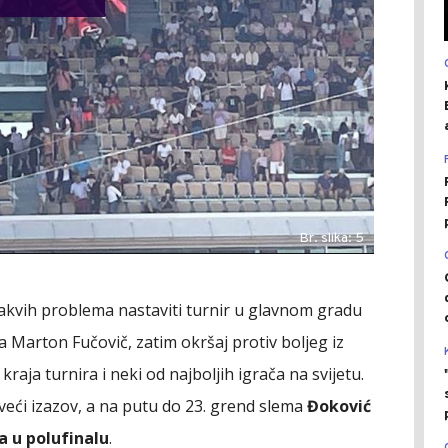
Br. slika: 5
akvih problema nastaviti turnir u glavnom gradu
Marton Fučovič, zatim okršaj protiv boljeg iz
raja turnira i neki od najboljih igrača na svijetu.
veći izazov, a na putu do 23. grend slema
Đoković
 u polufinalu
.