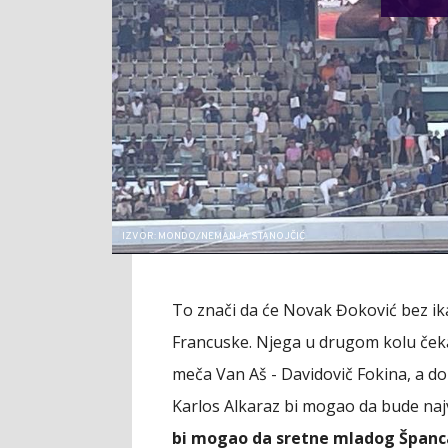
IZVOR: MONDO/NEMANJA STANOJČIĆ
To znači da će Novak Đoković bez ik
Francuske. Njega u drugom kolu čeka 
meča Van Aš - Davidovič Fokina, a do k
Karlos Alkaraz bi mogao da bude naj
bi mogao da sretne mladog Španca