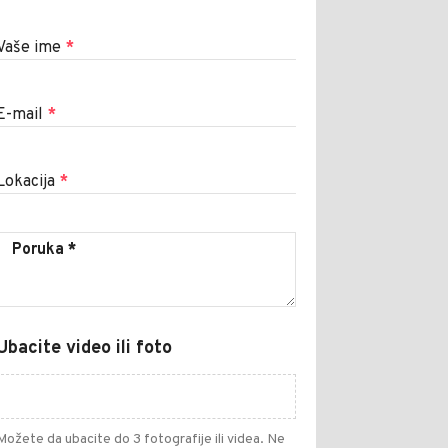
Vaše ime
*
E-mail
*
Lokacija
*
Ubacite video ili foto
Možete da ubacite do 3 fotografije ili videa. Ne