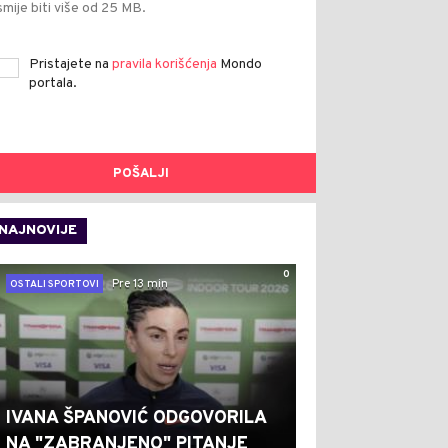
smije biti više od 25 MB.
Pristajete na
pravila korišćenja
Mondo
portala.
POŠALJI
NAJNOVIJE
0
Pre 13 min
OSTALI SPORTOVI
IVANA ŠPANOVIĆ ODGOVORILA
NA "ZABRANJENO" PITANJE