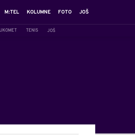
M:TEL
KOLUMNE
FOTO
JOŠ
UKOMET
TENIS
JOŠ