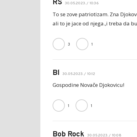
RS
30.05.2023. / 10:36
To se zove patriotizam. Zna Djokovic
ali to je jace od njega.,i treba da 
3
1
Bl
30.05.2023. / 10:12
Gospodine Novače Djokovicu!
1
1
Bob Rock
30.05.2023. / 10:08