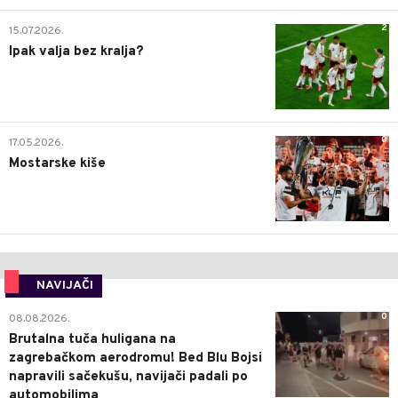
2
15.07.2026.
Ipak valja bez kralja?
0
17.05.2026.
Mostarske kiše
NAVIJAČI
0
08.08.2026.
Brutalna tuča huligana na
zagrebačkom aerodromu! Bed Blu Bojsi
napravili sačekušu, navijači padali po
automobilima