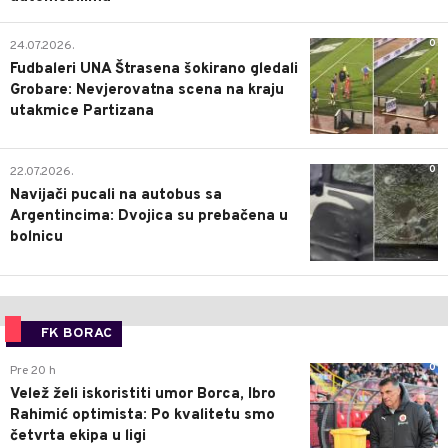
0
24.07.2026.
Fudbaleri UNA Štrasena šokirano gledali
Grobare: Nevjerovatna scena na kraju
utakmice Partizana
0
22.07.2026.
Navijači pucali na autobus sa
Argentincima: Dvojica su prebačena u
bolnicu
FK BORAC
0
Pre 20 h
Velež želi iskoristiti umor Borca, Ibro
Rahimić optimista: Po kvalitetu smo
četvrta ekipa u ligi