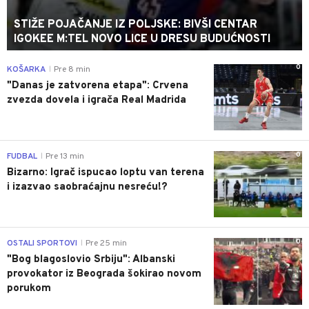
STIŽE POJAČANJE IZ POLJSKE: BIVŠI CENTAR
IGOKEE M:TEL NOVO LICE U DRESU BUDUĆNOSTI
0
KOŠARKA
Pre 8 min
|
"Danas je zatvorena etapa": Crvena
zvezda dovela i igrača Real Madrida
0
FUDBAL
Pre 13 min
|
Bizarno: Igrač ispucao loptu van terena
i izazvao saobraćajnu nesreću!?
0
OSTALI SPORTOVI
Pre 25 min
|
"Bog blagoslovio Srbiju": Albanski
provokator iz Beograda šokirao novom
porukom