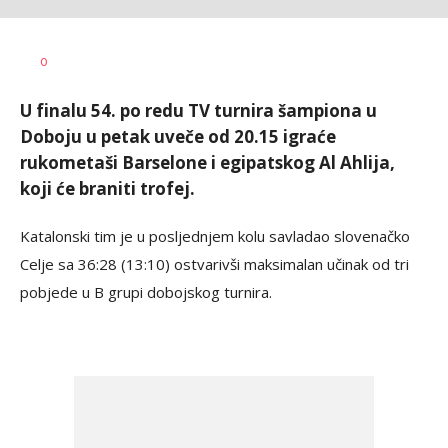
Nebojša
AUTOR
0
Šatara
U finalu 54. po redu TV turnira šampiona u
Doboju u petak uveče od 20.15 igraće
rukometaši Barselone i egipatskog Al Ahlija,
koji će braniti trofej.
Katalonski tim je u posljednjem kolu savladao slovenačko
Celje sa 36:28 (13:10) ostvarivši maksimalan učinak od tri
pobjede u B grupi dobojskog turnira.