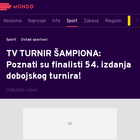
Naslovna
Najnovije
Info
Sport
Zabava
Magazin
M
Sport
Ostali sportovi
TV TURNIR ŠAMPIONA:
Poznati su finalisti 54. izdanja
dobojskog turnira!
17.08.2023. / 22:41