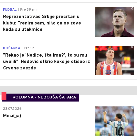
0
FUDBAL
Pre 39 min
|
Reprezentativac Srbije precrtan u
klubu: Trenira sam, niko ga ne zove
kada su utakmice
0
KOŠARKA
Pre 1 h
|
"Rekao je 'Nedice, šta ima?', to su mu
uvalili": Nedović otkrio kako je otišao iz
Crvene zvezde
KOLUMNA - NEBOJŠA ŠATARA
0
23.07.2026.
Mesi(ja)