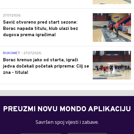
0
27.07.2026.
Savić otvoreno pred start sezone:
Borac napada titulu, klub ulazi bez
dugova prema igračima!
0
RUKOMET
27.07.2026.
|
Borac krenuo jako od starta, igrači
jedva dočekali početak priprema: Cilj se
zna - titula!
PREUZMI NOVU MONDO APLIKACIJU
Savršen spoj vijesti i zabave.