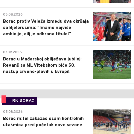
0
08.08.2026.
Borac protiv Veleža između dva okršaja
sa Bjelorusima: "Imamo najviše
ambicije, cilj je odbrana titule!"
0
07.08.2026.
Borac u Mađarskoj obilježava jubilej:
Revanš sa ML Vitebskom biće 50.
nastup crveno-plavih u Evropi!
RK BORAC
0
05.08.2026.
Borac m:tel zakazao osam kontrolnih
utakmica pred početak nove sezone