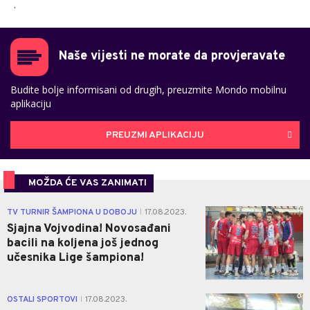
.
Naše vijesti ne morate da provjeravate
Budite bolje informisani od drugih, preuzmite Mondo mobilnu
aplikaciju
PREUZMI APLIKACIJU
MOŽDA ĆE VAS ZANIMATI
0
TV TURNIR ŠAMPIONA U DOBOJU
17.08.2023.
|
Sjajna Vojvodina! Novosađani
bacili na koljena još jednog
učesnika Lige šampiona!
0
OSTALI SPORTOVI
17.08.2023.
|