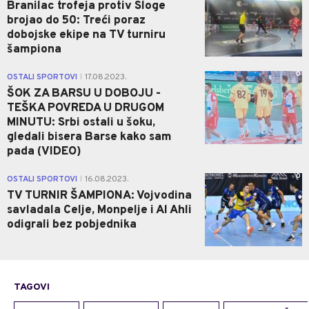
Branilac trofeja protiv Sloge
brojao do 50: Treći poraz
dobojske ekipe na TV turniru
šampiona
0
OSTALI SPORTOVI
17.08.2023.
|
ŠOK ZA BARSU U DOBOJU -
TEŠKA POVREDA U DRUGOM
MINUTU: Srbi ostali u šoku,
gledali bisera Barse kako sam
pada (VIDEO)
0
OSTALI SPORTOVI
16.08.2023.
|
TV TURNIR ŠAMPIONA: Vojvodina
savladala Celje, Monpelje i Al Ahli
odigrali bez pobjednika
TAGOVI