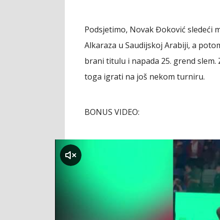
Podsjetimo, Novak Đoković sledeći me
Alkaraza u Saudijskoj Arabiji, a pot
brani titulu i napada 25. grend slem.
toga igrati na još nekom turniru.
BONUS VIDEO:
klikni za zvuk