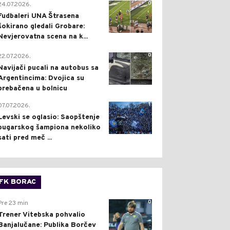
0
24.07.2026.
Fudbaleri UNA Štrasena
šokirano gledali Grobare:
Nevjerovatna scena na k...
0
22.07.2026.
Navijači pucali na autobus sa
Argentincima: Dvojica su
prebačena u bolnicu
1
07.07.2026.
Levski se oglasio: Saopštenje
bugarskog šampiona nekoliko
sati pred meč ...
FK BORAC
0
Pre 23 min
Trener Vitebska pohvalio
Banjalučane: Publika Borčev