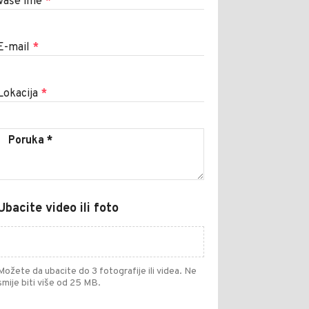
Vaše ime
*
E-mail
*
Lokacija
*
Ubacite video ili foto
Možete da ubacite do 3 fotografije ili videa. Ne
smije biti više od 25 MB.