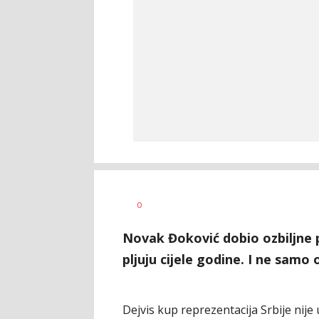
Nebojša
AUTOR
0
Šatara
Novak Đoković dobio ozbiljne p
pljuju cijele godine. I ne samo o
Dejvis kup reprezentacija Srbije nije u