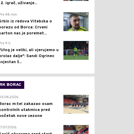
12. igrač, uživanje...
0
Pre 48 min
Srbin iz redova Vitebska o
porazu od Borca: Crveni
karton nas je poremet...
0
Pre 9 h
"Ulog je veliki, ali vjerujemo u
prolaz dalje": Sandi Ogrinec
svjestan š...
RK BORAC
0
05.08.2026.
Borac m:tel zakazao osam
kontrolnih utakmica pred
početak nove sezone
0
27.07.2026.