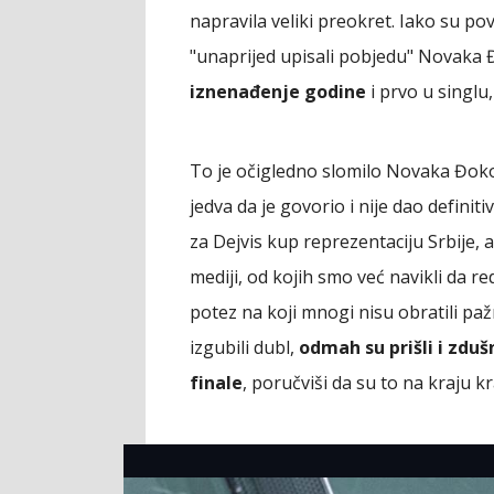
napravila veliki preokret. Iako su p
"unaprijed upisali pobjedu" Novaka 
iznenađenje godine
i prvo u singlu
To je očigledno slomilo Novaka Đokov
jedva da je govorio i nije dao definit
za Dejvis kup reprezentaciju Srbije, a
mediji, od kojih smo već navikli da r
potez na koji mnogi nisu obratili pa
izgubili dubl,
odmah su prišli i zduš
finale
, poručviši da su to na kraju kr