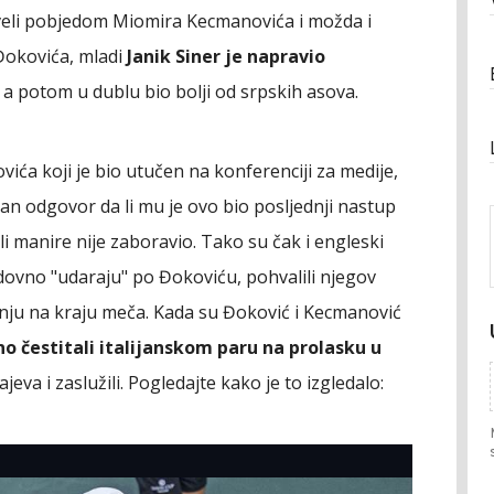
oveli pobjedom Miomira Kecmanovića i možda i
Đokovića, mladi
Janik Siner je napravio
, a potom u dublu bio bolji od srpskih asova.
ića koji je bio utučen na konferenciji za medije,
ivan odgovor da li mu je ovo bio posljednji nastup
li manire nije zaboravio. Tako su čak i engleski
edovno "udaraju" po Đokoviću, pohvalili njegov
žnju na kraju meča. Kada su Đoković i Kecmanović
no čestitali italijanskom paru na prolasku u
ajeva i zaslužili. Pogledajte kako je to izgledalo: