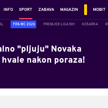
INFO
SPORT
ZABAVA
MAGAZIN
MOBIT
AL
FIFA WC 2026
PREMIJER LIGA BIH
KOŠARKA
R
alno "pljuju" Novaka
a hvale nakon poraza!