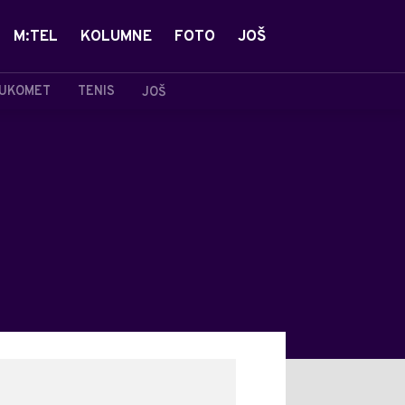
M:TEL
KOLUMNE
FOTO
JOŠ
UKOMET
TENIS
JOŠ