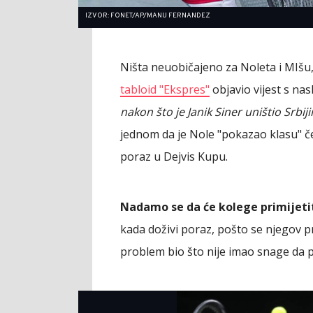
IZVOR: FONET/AP/MANU FERNANDEZ
Ništa neuobičajeno za Noleta i MIšu, 
tabloid "Ekspres"
objavio vijest s na
nakon što je Janik Siner uništio Srbi
jednom da je Nole "pokazao klasu" čest
poraz u Dejvis Kupu.
Nadamo se da će kolege primijetit
kada doživi poraz, pošto se njegov pr
problem bio što nije imao snage da pr