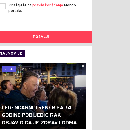
Pristajete na
pravila korišćenja
Mondo
portala.
POŠALJI
NAJNOVIJE
0
Pre 4 min
FUDBAL
LEGENDARNI TRENER SA 74
GODINE POBIJEDIO RAK:
OBJAVIO DA JE ZDRAV I ODMA...