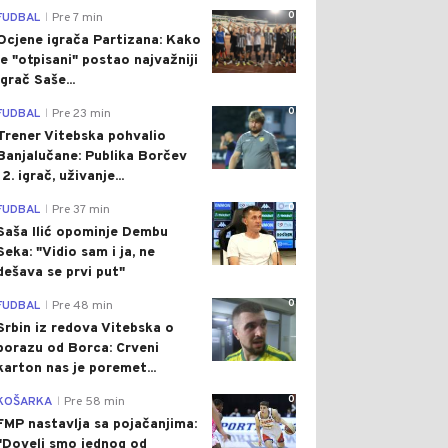
0
FUDBAL
Pre 7 min
|
Ocjene igrača Partizana: Kako
je "otpisani" postao najvažniji
igrač Saše...
0
FUDBAL
Pre 23 min
|
Trener Vitebska pohvalio
Banjalučane: Publika Borčev
12. igrač, uživanje...
0
FUDBAL
Pre 37 min
|
Saša Ilić opominje Dembu
Seka: "Vidio sam i ja, ne
dešava se prvi put"
0
FUDBAL
Pre 48 min
|
Srbin iz redova Vitebska o
porazu od Borca: Crveni
karton nas je poremet...
0
KOŠARKA
Pre 58 min
|
FMP nastavlja sa pojačanjima:
"Doveli smo jednog od