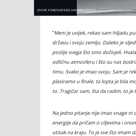
IZVOR: FONET/AP/SRDJAN STEVANOVIC
"
Meni je uvijek, rekao sam hiljadu put
državu i svoju zemlju. Daleko je slje
poslije svega što smo doživjeli. Hvala
odličnu atmosferu i što su nas bodril
timu. Svako je imao svoju. Sam je reka
plasiramo u finale, ta lopta je bila
to. Tragičar sam, šta da radim, to je 
Na jedno pitanje nije imao snage n
energije da pričam o ciljevima i onome
utisak na kraju. To je sve što imam 