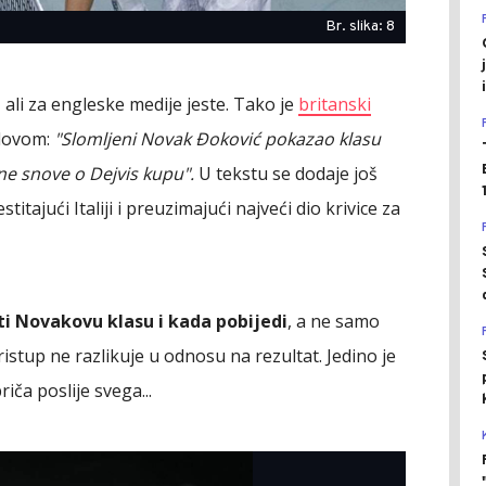
Br. slika: 8
ali za engleske medije jeste. Tako je
britanski
slovom:
"Slomljeni Novak Đoković pokazao klasu
jine snove o Dejvis kupu".
U tekstu se dodaje još
itajući Italiji i preuzimajući najveći dio krivice za
i Novakovu klasu i kada pobijedi
, a ne samo
istup ne razlikuje u odnosu na rezultat. Jedino je
iča poslije svega...