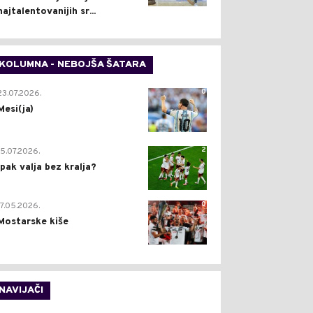
najtalentovanijih sr...
KOLUMNA - NEBOJŠA ŠATARA
0
23.07.2026.
Mesi(ja)
2
15.07.2026.
Ipak valja bez kralja?
0
17.05.2026.
Mostarske kiše
NAVIJAČI