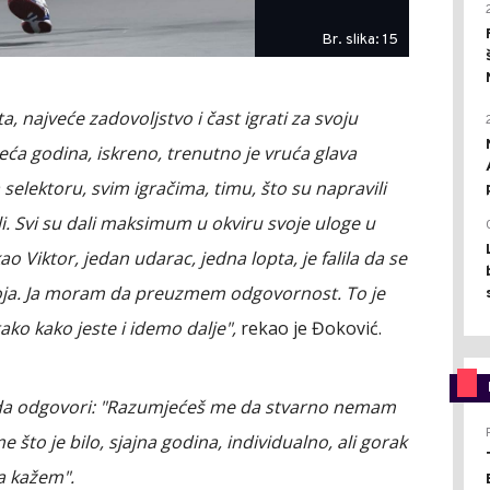
Br. slika: 15
a, najveće zadovoljstvo i čast igrati za svoju
deća godina, iskreno, trenutno je vruća glava
 selektoru, svim igračima, timu, što su napravili
i. Svi su dali maksimum u okviru svoje uloge u
o Viktor, jedan udarac, jedna lopta, je falila da se
 moja. Ja moram da preuzmem odgovornost. To je
tako kako jeste i idemo dalje",
rekao je Đoković.
i da odgovori: "Razumjećeš me da stvarno nemam
 što je bilo, sjajna godina, individualno, ali gorak
da kažem".