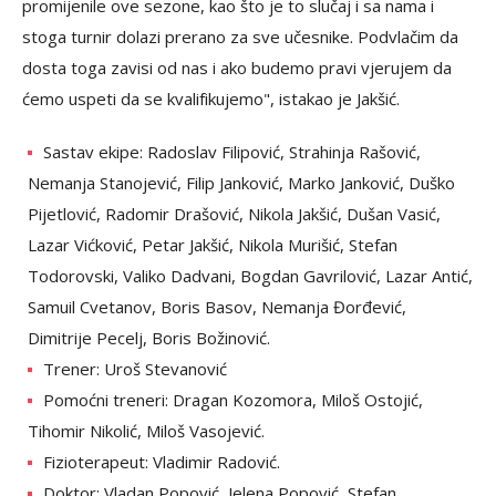
promijenile ove sezone, kao što je to slučaj i sa nama i
stoga turnir dolazi prerano za sve učesnike. Podvlačim da
dosta toga zavisi od nas i ako budemo pravi vjerujem da
ćemo uspeti da se kvalifikujemo", istakao je Jakšić.
Sastav ekipe: Radoslav Filipović, Strahinja Rašović,
Nemanja Stanojević, Filip Janković, Marko Janković, Duško
Pijetlović, Radomir Drašović, Nikola Jakšić, Dušan Vasić,
Lazar Vićković, Petar Jakšić, Nikola Murišić, Stefan
Todorovski, Valiko Dadvani, Bogdan Gavrilović, Lazar Antić,
Samuil Cvetanov, Boris Basov, Nemanja Đorđević,
Dimitrije Pecelj, Boris Božinović.
Trener: Uroš Stevanović
Pomoćni treneri: Dragan Kozomora, Miloš Ostojić,
Tihomir Nikolić, Miloš Vasojević.
Fizioterapeut: Vladimir Radović.
Doktor: Vladan Popović, Jelena Popović, Stefan