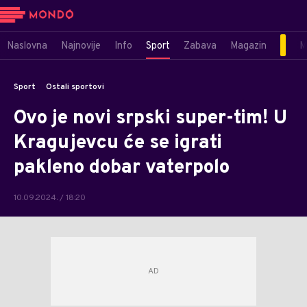
Naslovna
Najnovije
Info
Sport
Zabava
Magazin
M
Sport
Ostali sportovi
Ovo je novi srpski super-tim! U
Kragujevcu će se igrati
pakleno dobar vaterpolo
10.09.2024. / 18:20