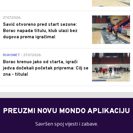
0
27.07.2026.
Savić otvoreno pred start sezone:
Borac napada titulu, klub ulazi bez
dugova prema igračima!
0
RUKOMET
27.07.2026.
|
Borac krenuo jako od starta, igrači
jedva dočekali početak priprema: Cilj se
zna - titula!
PREUZMI NOVU MONDO APLIKACIJU
Savršen spoj vijesti i zabave.