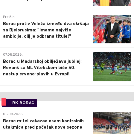
0
Pre 8 h
Borac protiv Veleža između dva okršaja
sa Bjelorusima: "Imamo najviše
ambicije, cilj je odbrana titule!"
0
07.08.2026.
Borac u Mađarskoj obilježava jubilej:
Revanš sa ML Vitebskom biće 50.
nastup crveno-plavih u Evropi!
RK BORAC
0
05.08.2026.
Borac m:tel zakazao osam kontrolnih
utakmica pred početak nove sezone