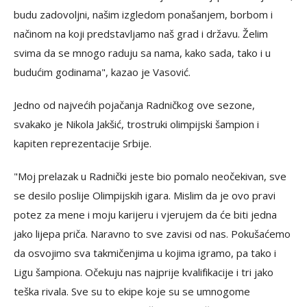
budu zadovoljni, našim izgledom ponašanjem, borbom i
načinom na koji predstavljamo naš grad i državu. Želim
svima da se mnogo raduju sa nama, kako sada, tako i u
budućim godinama", kazao je Vasović.
Jedno od najvećih pojačanja Radničkog ove sezone,
svakako je Nikola Jakšić, trostruki olimpijski šampion i
kapiten reprezentacije Srbije.
"Moj prelazak u Radnički jeste bio pomalo neočekivan, sve
se desilo poslije Olimpijskih igara. Mislim da je ovo pravi
potez za mene i moju karijeru i vjerujem da će biti jedna
jako lijepa priča. Naravno to sve zavisi od nas. Pokušaćemo
da osvojimo sva takmičenjima u kojima igramo, pa tako i
Ligu šampiona. Očekuju nas najprije kvalifikacije i tri jako
teška rivala. Sve su to ekipe koje su se umnogome