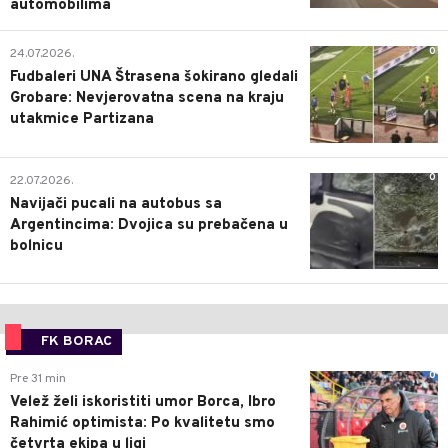
automobilima
0
24.07.2026.
Fudbaleri UNA Štrasena šokirano gledali
Grobare: Nevjerovatna scena na kraju
utakmice Partizana
0
22.07.2026.
Navijači pucali na autobus sa
Argentincima: Dvojica su prebačena u
bolnicu
FK BORAC
0
Pre 31 min
Velež želi iskoristiti umor Borca, Ibro
Rahimić optimista: Po kvalitetu smo
četvrta ekipa u ligi