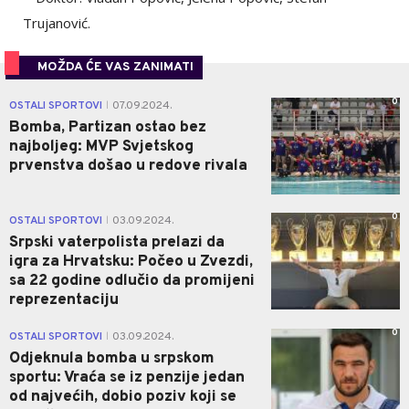
Trujanović.
MOŽDA ĆE VAS ZANIMATI
0
OSTALI SPORTOVI
07.09.2024.
|
Bomba, Partizan ostao bez
najboljeg: MVP Svjetskog
prvenstva došao u redove rivala
0
OSTALI SPORTOVI
03.09.2024.
|
Srpski vaterpolista prelazi da
igra za Hrvatsku: Počeo u Zvezdi,
sa 22 godine odlučio da promijeni
reprezentaciju
0
OSTALI SPORTOVI
03.09.2024.
|
Odjeknula bomba u srpskom
sportu: Vraća se iz penzije jedan
od najvećih, dobio poziv koji se