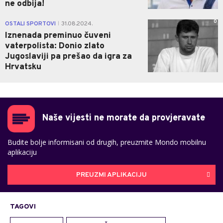
ne odbija!
0
OSTALI SPORTOVI
31.08.2024.
|
Iznenada preminuo čuveni
vaterpolista: Donio zlato
Jugoslaviji pa prešao da igra za
Hrvatsku
Naše vijesti ne morate da provjeravate
Budite bolje informisani od drugih, preuzmite Mondo mobilnu
aplikaciju
PREUZMI APLIKACIJU
TAGOVI