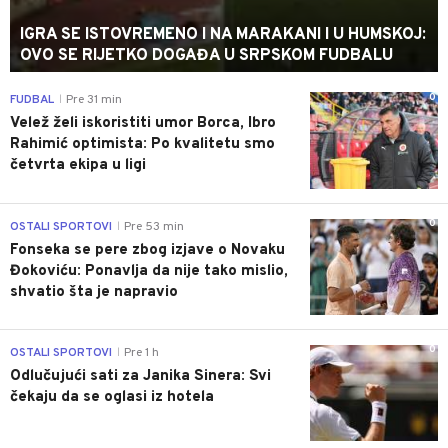
IGRA SE ISTOVREMENO I NA MARAKANI I U HUMSKOJ:
OVO SE RIJETKO DOGAĐA U SRPSKOM FUDBALU
0
FUDBAL
Pre 31 min
|
Velež želi iskoristiti umor Borca, Ibro
Rahimić optimista: Po kvalitetu smo
četvrta ekipa u ligi
0
OSTALI SPORTOVI
Pre 53 min
|
Fonseka se pere zbog izjave o Novaku
Đokoviću: Ponavlja da nije tako mislio,
shvatio šta je napravio
0
OSTALI SPORTOVI
Pre 1 h
|
Odlučujući sati za Janika Sinera: Svi
čekaju da se oglasi iz hotela