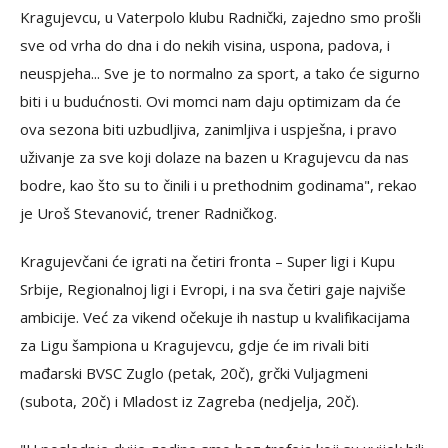
Kragujevcu, u Vaterpolo klubu Radnički, zajedno smo prošli
sve od vrha do dna i do nekih visina, uspona, padova, i
neuspjeha... Sve je to normalno za sport, a tako će sigurno
biti i u budućnosti. Ovi momci nam daju optimizam da će
ova sezona biti uzbudljiva, zanimljiva i uspješna, i pravo
uživanje za sve koji dolaze na bazen u Kragujevcu da nas
bodre, kao što su to činili i u prethodnim godinama", rekao
je Uroš Stevanović, trener Radničkog.
Kragujevčani će igrati na četiri fronta – Super ligi i Kupu
Srbije, Regionalnoj ligi i Evropi, i na sva četiri gaje najviše
ambicije. Već za vikend očekuje ih nastup u kvalifikacijama
za Ligu šampiona u Kragujevcu, gdje će im rivali biti
mađarski BVSC Zuglo (petak, 20č), grčki Vuljagmeni
(subota, 20č) i Mladost iz Zagreba (nedjelja, 20č).