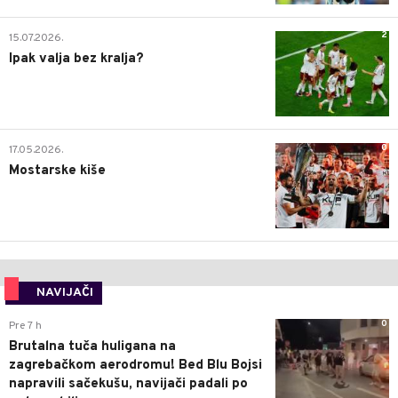
2
15.07.2026.
Ipak valja bez kralja?
0
17.05.2026.
Mostarske kiše
NAVIJAČI
0
Pre 7 h
Brutalna tuča huligana na
zagrebačkom aerodromu! Bed Blu Bojsi
napravili sačekušu, navijači padali po