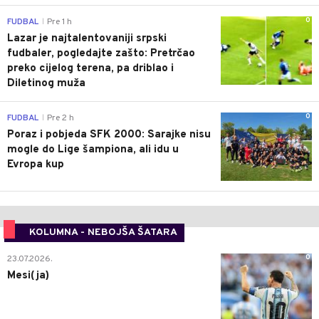
0
FUDBAL
Pre 1 h
|
Lazar je najtalentovaniji srpski
fudbaler, pogledajte zašto: Pretrčao
preko cijelog terena, pa driblao i
Diletinog muža
0
FUDBAL
Pre 2 h
|
Poraz i pobjeda SFK 2000: Sarajke nisu
mogle do Lige šampiona, ali idu u
Evropa kup
KOLUMNA - NEBOJŠA ŠATARA
0
23.07.2026.
Mesi(ja)