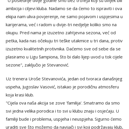
"U poslednje dvije godine smo bez trofeja koji su uvijek bili
ambicija i ciljevi kluba. Nadamo se da ćemo to ispraviti i ova
ekipa nam uliva povjerenje, ne samo pojavom i uspjesima u
karijerama, već i radom u dvije-tri nedjelje koliko smo na
okupu. Pred nama je izuzetno zahtjevna sezona, već od
petka, kada nas očekuju tri teške utakmice u tri dana, protiv
izuzetno kvalitetnih protivnika. Daćemo sve od sebe da se
plasiramo u Ligu šampiona, što bi dalo lijep uvod u tok cijele
sezone", zaključio je Stevanović.
Uz trenera Uroše Stevanovića, jedan od tvoraca današnjeg
uspeha, Jugoslav Vasović, istakao je porodičnu atmosferu
koja krasi klub.
"Cijela ova naša akcija se zove 'familija'. Smatramo da smo
svi jedna velika porodica i to svi u klubu znaju i osjećaju. U
familiji bude i problema, uspjeha i neuspjeha. Sigurno ćemo
uraditi sve što možemo da navijači i svi koji podržavaju klub,