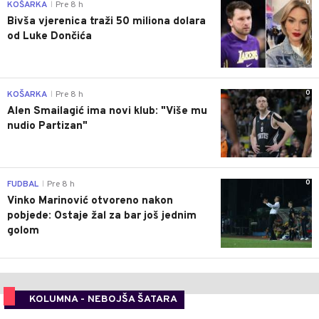
0
KOŠARKA
Pre 8 h
|
Bivša vjerenica traži 50 miliona dolara
od Luke Dončića
0
KOŠARKA
Pre 8 h
|
Alen Smailagić ima novi klub: "Više mu
nudio Partizan"
0
FUDBAL
Pre 8 h
|
Vinko Marinović otvoreno nakon
pobjede: Ostaje žal za bar još jednim
golom
KOLUMNA - NEBOJŠA ŠATARA