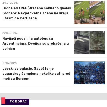
0
24.07.2026.
Fudbaleri UNA Štrasena šokirano gledali
Grobare: Nevjerovatna scena na kraju
utakmice Partizana
0
22.07.2026.
Navijači pucali na autobus sa
Argentincima: Dvojica su prebačena u
bolnicu
1
07.07.2026.
Levski se oglasio: Saopštenje
bugarskog šampiona nekoliko sati pred
meč sa Borcem!
FK BORAC