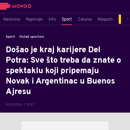
Naslovna
Najnovije
Info
Sport
Zabava
Magazin
M
Sport
Ostali sportovi
Došao je kraj karijere Del
Potra: Sve što treba da znate o
spektaklu koji pripemaju
Novak i Argentinac u Buenos
Ajresu
01.12.2024. / 12:57