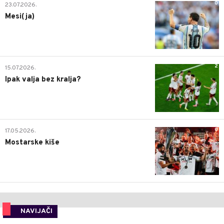
0
23.07.2026.
Mesi(ja)
2
15.07.2026.
Ipak valja bez kralja?
0
17.05.2026.
Mostarske kiše
NAVIJAČI