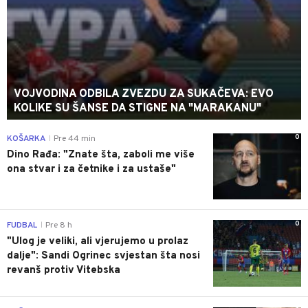
VOJVODINA ODBILA ZVEZDU ZA SUKAČEVA: EVO
KOLIKE SU ŠANSE DA STIGNE NA "MARAKANU"
0
KOŠARKA
Pre 44 min
|
Dino Rađa: "Znate šta, zaboli me više
ona stvar i za četnike i za ustaše"
0
FUDBAL
Pre 8 h
|
"Ulog je veliki, ali vjerujemo u prolaz
dalje": Sandi Ogrinec svjestan šta nosi
revanš protiv Vitebska