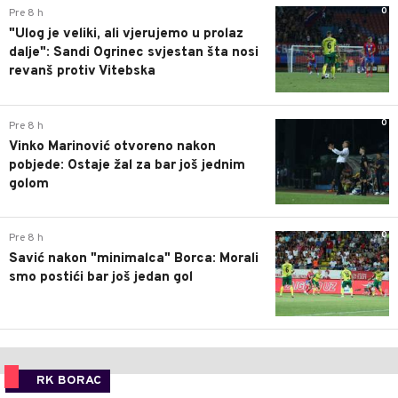
0
Pre 8 h
"Ulog je veliki, ali vjerujemo u prolaz
dalje": Sandi Ogrinec svjestan šta nosi
revanš protiv Vitebska
0
Pre 8 h
Vinko Marinović otvoreno nakon
pobjede: Ostaje žal za bar još jednim
golom
0
Pre 8 h
Savić nakon "minimalca" Borca: Morali
smo postići bar još jedan gol
RK BORAC