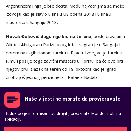
Argentincem i njih je bilo dosta. Među najvaćnijima se može
izdvojiti kad je slavio u finalu US opena 2018 i u finalu
mastersa u Šangaju 2013.
Novak Đoković dugo nije bio na terenu
, posle osvajanja
Olimpijskih igara u Parizu ovog leta, zaigrao je u Šangaju i
potom na rzgibicionom turniru u Rijadu. Izbegao je turnir u
Rimu i poslije toga završni masters u Torinu, pa će ovo biti
njegov prvi izlazak na teren od 19. oktobra kad je igrao
protiv još jednog penzionera - Rafaela Nadala.
Naše vijesti ne morate da provjeravate
Budite bolje informisani od drugih, preuzmite Mondo mobilnu
aplikaciju