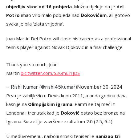
ubjedljiv skor od 16 pobjeda
. Možda djeluje da je
del
Potro
imao vrlo malo pobjeda nad
Đokovićem
, ali gotovo
svaka je bila 'zlata vrijedna'.
Juan Martín Del Potro will close his career as a professional
tennis player against Novak Djokovic in a final challenge.
Thank you so much, Juan
Martin!
pic.twitter.com/S36mLI1jDS
November 30, 2024
— Rishi Kumar (@rishi45kumar)
Prvu je zabiljležio u Devis kupu 2011, a onda godinu dana
kasnije na
Olimpijskim igrama
. Pamti se taj meč iz
Londona i trenutak kad je
Đoković
ostao bez bronze na
Igrama. Susret je završen rezultatom 2:0 (7:5, 6:4).
U međuvremenu, najbolji srpski teniser je
nanizao tri