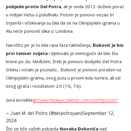
pobjede protiv Del Potra
, ali je onda 2013. doživio poraz
u Indijan Velsu u polufinalu. Potom je ponovo vezao tri
trijumfa i očekivanja su bila da se na Olimpijskim igrama u
Riu neće ponoviti slika iz Londona.
Naročito jer je to bila rana faza takmičenja,
Đoković je bio
prvi teniser svijeta
i djelovalo je nemoguće da bilo šta
krene po zlu. Međutim, žreb je ponovo dodijelio Del Potra
Srbinu i ostalo je poznato... Đoković je ponovo poražen na
Olimpijskim igrama, ovog puta u prvom kolu turnira, ali od
istog igrača i rezultatom 2:0 (7:6, 7:6).
Será increíble
@DjokerNole
pic.twitter.com/oGPfgxUcm7
September 12,
— Juan M. del Potro (@delpotrojuan)
2024
Što se tiče važnih pobjeda
Novaka Đokovića
nad