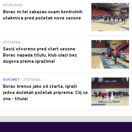
0
05.08.2026.
Borac m:tel zakazao osam kontrolnih
utakmica pred početak nove sezone
0
27.07.2026.
Savić otvoreno pred start sezone:
Borac napada titulu, klub ulazi bez
dugova prema igračima!
0
RUKOMET
27.07.2026.
|
Borac krenuo jako od starta, igrači
jedva dočekali početak priprema: Cilj se
zna - titula!