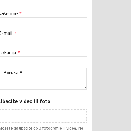
Vaše ime
*
E-mail
*
Lokacija
*
Ubacite video ili foto
Možete da ubacite do 3 fotografije ili videa. Ne