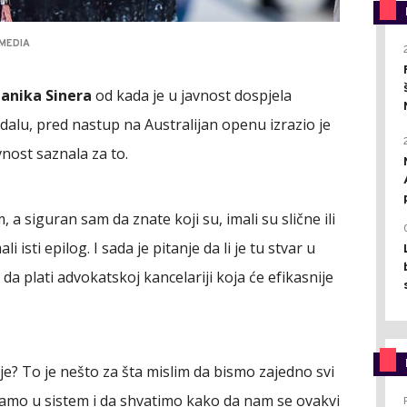
IMEDIA
Janika Sinera
od kada je u javnost dospjela
alu, pred nastup na Australijan openu izrazio je
nost saznala za to.
a siguran sam da znate koji su, imali su slične ili
li isti epilog. I sada je pitanje da li je tu stvar u
da plati advokatskoj kancelariji koja će efikasnije
 nije? To je nešto za šta mislim da bismo zajedno svi
damo u sistem i da shvatimo kako da nam se ovakvi