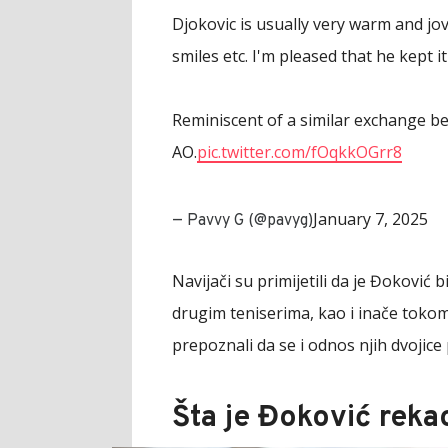
Djokovic is usually very warm and jo
smiles etc. I'm pleased that he kept i
Reminiscent of a similar exchange b
AO.
pic.twitter.com/fOqkkOGrr8
January 7, 2025
— Pavvy G (@pavyg)
Navijači su primijetili da je Đoković 
drugim teniserima, kao i inače toko
prepoznali da se i odnos njih dvojice 
Šta je Đoković reka