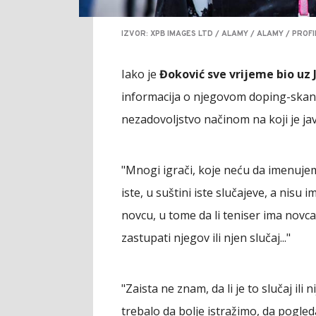
IZVOR: XPB IMAGES LTD / ALAMY / ALAMY / PROF
Iako je
Đoković sve vrijeme bio uz 
informacija o njegovom doping-skand
nezadovoljstvo načinom na koji je jav
"Mnogi igrači, koje neću da imenujem, 
iste, u suštini iste slučajeve, a nisu ima
novcu, u tome da li teniser ima novca 
zastupati njegov ili njen slučaj..."
"Zaista ne znam, da li je to slučaj ili
trebalo da bolje istražimo, da pogle