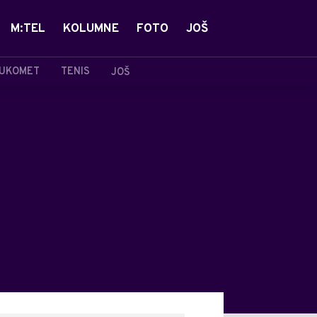
M:TEL
KOLUMNE
FOTO
JOŠ
UKOMET
TENIS
JOŠ