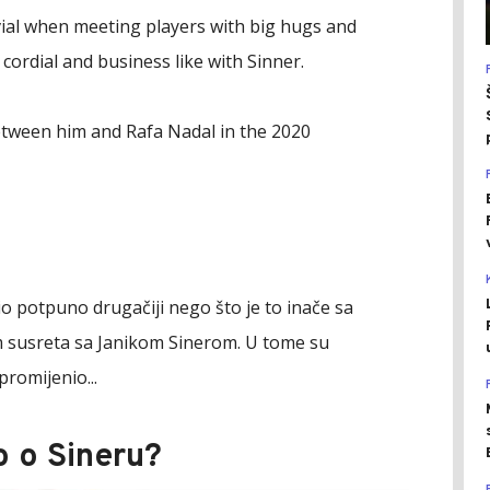
vial when meeting players with big hugs and
t cordial and business like with Sinner.
etween him and Rafa Nadal in the 2020
bio potpuno drugačiji nego što je to inače sa
m susreta sa Janikom Sinerom. U tome su
promijenio...
o o Sineru?