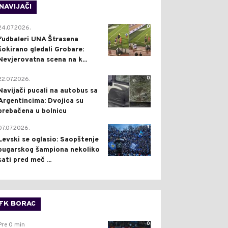
NAVIJAČI
0
24.07.2026.
Fudbaleri UNA Štrasena
šokirano gledali Grobare:
Nevjerovatna scena na k...
0
22.07.2026.
Navijači pucali na autobus sa
Argentincima: Dvojica su
prebačena u bolnicu
1
07.07.2026.
Levski se oglasio: Saopštenje
bugarskog šampiona nekoliko
sati pred meč ...
FK BORAC
0
Pre 0 min