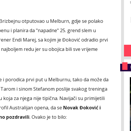
Brizbejnu otputovao u Melburn, gdje se polako
enu i planira da "napadne" 25. grend slem u
trener Endi Marej, sa kojim je Đoković odradio prvi
u najboljem redu jer su obojica bili sve vrijeme
e i porodica prvi put u Melburnu, tako da može da
Tarom i sinom Stefanom poslije svakog treninga
ju koja za njega nije tipična. Navijači su primijetili
rofil Australijan opena, da se
Novak Đoković i
no pozdravili
. Ovako je to bilo: