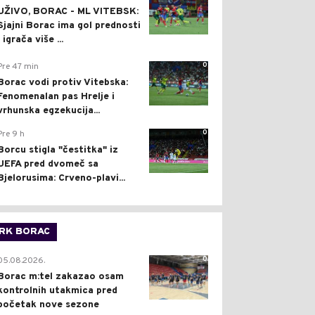
UŽIVO, BORAC - ML VITEBSK:
Sjajni Borac ima gol prednosti
i igrača više ...
0
Pre 47 min
Borac vodi protiv Vitebska:
Fenomenalan pas Hrelje i
vrhunska egzekucija...
0
Pre 9 h
Borcu stigla "čestitka" iz
UEFA pred dvomeč sa
Bjelorusima: Crveno-plavi...
RK BORAC
0
05.08.2026.
Borac m:tel zakazao osam
kontrolnih utakmica pred
početak nove sezone