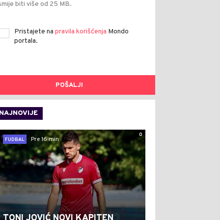
smije biti više od 25 MB.
Pristajete na
pravila korišćenja
Mondo
portala.
POŠALJI
NAJNOVIJE
0
Pre 16 min
FUDBAL
TONI JOVIĆ NOVI KAPITEN