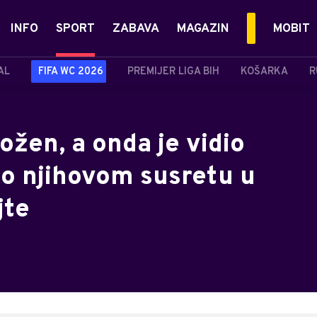
INFO
SPORT
ZABAVA
MAGAZIN
MOBIT
AL
FIFA WC 2026
PREMIJER LIGA BIH
KOŠARKA
R
ožen, a onda je vidio
u o njihovom susretu u
jte