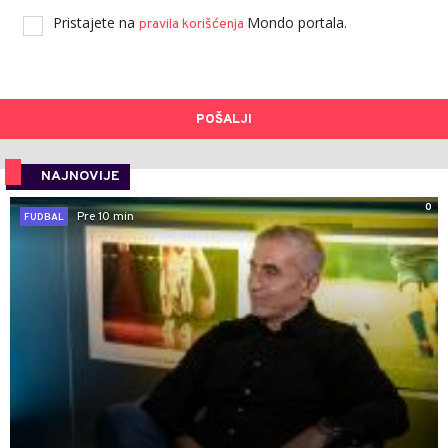
Pristajete na
Mondo portala.
pravila korišćenja
POŠALJI
NAJNOVIJE
0
Pre 10 min
FUDBAL