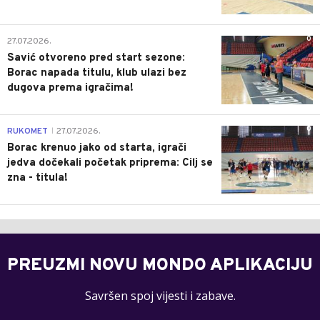
0
27.07.2026.
Savić otvoreno pred start sezone:
Borac napada titulu, klub ulazi bez
dugova prema igračima!
0
RUKOMET
27.07.2026.
|
Borac krenuo jako od starta, igrači
jedva dočekali početak priprema: Cilj se
zna - titula!
PREUZMI NOVU MONDO APLIKACIJU
Savršen spoj vijesti i zabave.