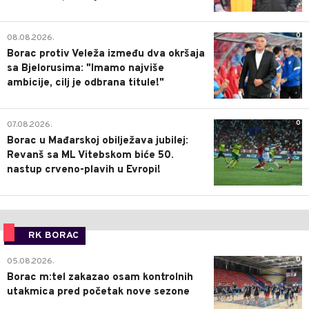
0
08.08.2026.
Borac protiv Veleža između dva okršaja
sa Bjelorusima: "Imamo najviše
ambicije, cilj je odbrana titule!"
0
07.08.2026.
Borac u Mađarskoj obilježava jubilej:
Revanš sa ML Vitebskom biće 50.
nastup crveno-plavih u Evropi!
RK BORAC
0
05.08.2026.
Borac m:tel zakazao osam kontrolnih
utakmica pred početak nove sezone