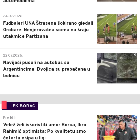
automobilima
0
24.07.2026.
Fudbaleri UNA Štrasena šokirano gledali
Grobare: Nevjerovatna scena na kraju
utakmice Partizana
0
22.07.2026.
Navijači pucali na autobus sa
Argentincima: Dvojica su prebačena u
bolnicu
FK BORAC
0
Pre 16 h
Velež želi iskoristiti umor Borca, Ibro
Rahimić optimista: Po kvalitetu smo
četvrta ekipa u ligi