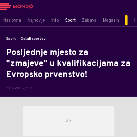
Naslovna
Najnovije
Info
Sport
Zabava
Magazin
M
Sport
Ostali sportovi
Posljednje mjesto za
"zmajeve" u kvalifikacijama za
Evropsko prvenstvo!
11.05.2025. / 19:33