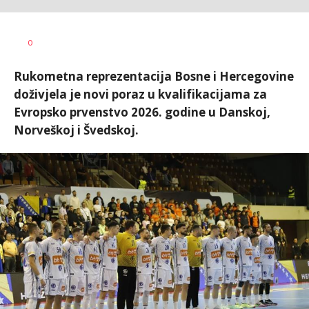
Nebojša
AUTOR
0
Šatara
Rukometna reprezentacija Bosne i Hercegovine
doživjela je novi poraz u kvalifikacijama za
Evropsko prvenstvo 2026. godine u Danskoj,
Norveškoj i Švedskoj.