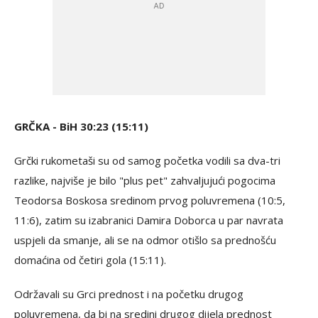
GRČKA - BiH 30:23 (15:11)
Grčki rukometaši su od samog početka vodili sa dva-tri
razlike, najviše je bilo "plus pet" zahvaljujući pogocima
Teodorsa Boskosa sredinom prvog poluvremena (10:5,
11:6), zatim su izabranici Damira Doborca u par navrata
uspjeli da smanje, ali se na odmor otišlo sa prednošću
domaćina od četiri gola (15:11).
Održavali su Grci prednost i na početku drugog
poluvremena, da bi na sredini drugog dijela prednost