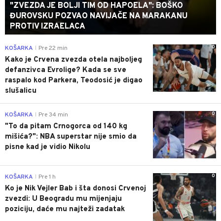
"ZVEZDA JE BOLJI TIM OD HAPOELA": BOŠKO
ĐUROVSKU POZVAO NAVIJAČE NA MARAKANU
PROTIV IZRAELACA
0
KOŠARKA
Pre 22 min
|
Kako je Crvena zvezda otela najboljeg
defanzivca Evrolige? Kada se sve
raspalo kod Parkera, Teodosić je digao
slušalicu
0
KOŠARKA
Pre 34 min
|
"To da pitam Crnogorca od 140 kg
mišića?": NBA superstar nije smio da
pisne kad je vidio Nikolu
0
KOŠARKA
Pre 1 h
|
Ko je Nik Vejler Bab i šta donosi Crvenoj
zvezdi: U Beogradu mu mijenjaju
poziciju, daće mu najteži zadatak