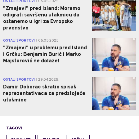
OSTALI SPORTOVI
06.05.2025.
|
"Zmajevi" pred Island: Moramo
odigrati savršenu utakmicu da
ostanemo u igri za Evropsko
prvenstvo
0
OSTALI SPORTOVI
05.05.2025.
|
"Zmajevi" u problemu pred Island
i Grčku: Benjamin Burić i Marko
Majstorović ne dolaze!
0
OSTALI SPORTOVI
29.04.2025.
|
Damir Doborac skratio spisak
reprezentativaca za predstojeće
utakmice
TAGOVI