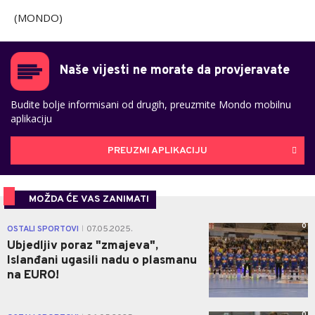
(MONDO)
Naše vijesti ne morate da provjeravate
Budite bolje informisani od drugih, preuzmite Mondo mobilnu
aplikaciju
PREUZMI APLIKACIJU
MOŽDA ĆE VAS ZANIMATI
0
OSTALI SPORTOVI
07.05.2025.
|
Ubjedljiv poraz "zmajeva",
Islanđani ugasili nadu o plasmanu
na EURO!
0