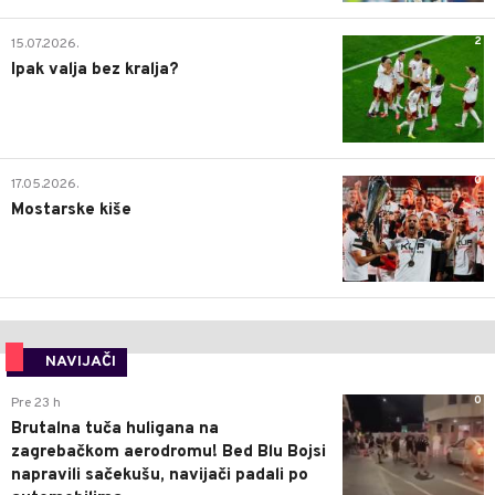
2
15.07.2026.
Ipak valja bez kralja?
0
17.05.2026.
Mostarske kiše
NAVIJAČI
0
Pre 23 h
Brutalna tuča huligana na
zagrebačkom aerodromu! Bed Blu Bojsi
napravili sačekušu, navijači padali po