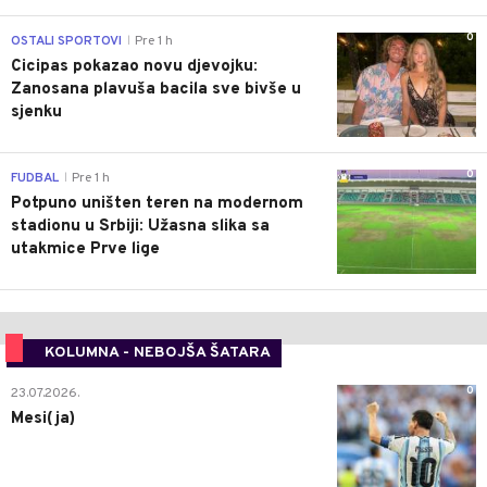
0
OSTALI SPORTOVI
Pre 1 h
|
Cicipas pokazao novu djevojku:
Zanosana plavuša bacila sve bivše u
sjenku
0
FUDBAL
Pre 1 h
|
Potpuno uništen teren na modernom
stadionu u Srbiji: Užasna slika sa
utakmice Prve lige
KOLUMNA - NEBOJŠA ŠATARA
0
23.07.2026.
Mesi(ja)