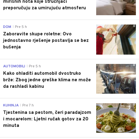
mirisnih nota koje stručnjaci
preporučuju za umirujuću atmosferu
0
DOM
Pre 5 h
|
Zaboravite skupe roletne: Ovo
jednostavno rješenje postavlja se bez
bušenja
0
AUTOMOBILI
Pre 5 h
|
Kako ohladiti automobil dvostruko
brže: Zbog jedne greške klima ne može
da rashladi kabinu
0
KUHINJA
Pre 7 h
|
Tjestenina sa pestom, čeri paradajzom
i mocarelom: Ljetni ručak gotov za 20
minuta