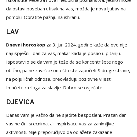
Iskoristite veče za nova i neobična poznanstva. Jedno može
da ostavi poseban utisak na vas, možda je nova ljubav na
pomolu. Obratite pažnju na ishranu.
LAV
Dnevni horoskop
za 3. jun 2024. godine kaže da ovo nije
najuspješniji dan za vas, makar kada je posao u pitanju.
Ispostavilo se da vam je teže da se koncentrišete nego
obično, pa ne završite ono što ste započeli. S druge strane,
na polju ličnih odnosa, preovlađuju pozitivne vijesti!
Imaćete razloga za slavlje. Dobro se osjećate.
DJEVICA
Danas vam je važno da ne sjedite besposleni. Prazan dan
vas ne čini srećnima, ali inspirisaće vas za zanimljive
aktivnosti. Nije preporučljivo da odlažete zakazane