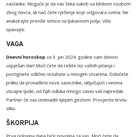
sastanke. Moguće je da vas čeka sukob sa bliskom osobom
zbog novca, ali naći ćete rješenje koje odgovara svima. Ne
analizirajte previše sitnice na ljubavnom polju. Više
spavajte.
VAGA
Dnevni horoskop
za 3. jun 2024. godine vam donosi
uspješan dan! Moći ćete da rešite niz važnih pitanja i
postignete odlične rezultate u mnogim stvarima. Dobićete
priliku da pronađete nove saveznike, uključujući i veoma
uticajne ljude, od čijih odluka mnogo zavisi vaš napredak.
Partner će vas iznenaditi lijepim gestom. Provjerite krvnu
sliku.
ŠKORPIJA
Prva polovina dana biće povoljna za vas. Moći ćete da