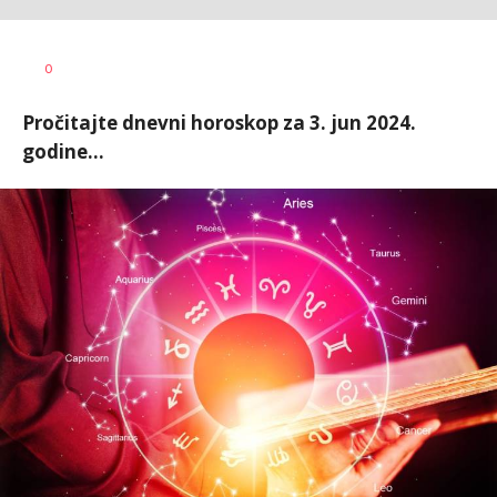
Dušan
AUTOR
0
Volaš
Pročitajte dnevni horoskop za 3. jun 2024.
godine...