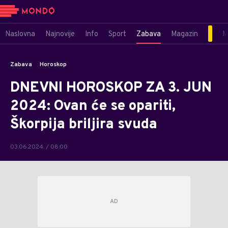
Naslovna
Najnovije
Info
Sport
Zabava
Magazin
M
Zabava
Horoskop
DNEVNI HOROSKOP ZA 3. JUN
2024: Ovan će se opariti,
Škorpija briljira svuda
03.06.2024. / 08:00