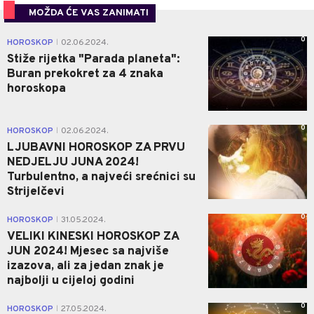
MOŽDA ĆE VAS ZANIMATI
0
HOROSKOP
02.06.2024.
|
Stiže rijetka "Parada planeta":
Buran prekokret za 4 znaka
horoskopa
0
HOROSKOP
02.06.2024.
|
LJUBAVNI HOROSKOP ZA PRVU
NEDJELJU JUNA 2024!
Turbulentno, a najveći srećnici su
Strijelčevi
0
HOROSKOP
31.05.2024.
|
VELIKI KINESKI HOROSKOP ZA
JUN 2024! Mjesec sa najviše
izazova, ali za jedan znak je
najbolji u cijeloj godini
0
HOROSKOP
27.05.2024.
|