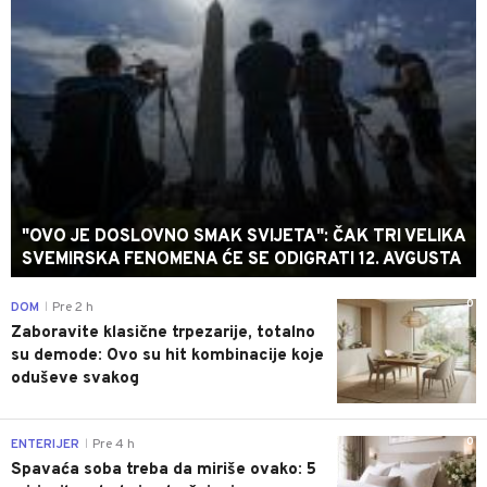
"OVO JE DOSLOVNO SMAK SVIJETA": ČAK TRI VELIKA
SVEMIRSKA FENOMENA ĆE SE ODIGRATI 12. AVGUSTA
0
DOM
Pre 2 h
|
Zaboravite klasične trpezarije, totalno
su demode: Ovo su hit kombinacije koje
oduševe svakog
0
ENTERIJER
Pre 4 h
|
Spavaća soba treba da miriše ovako: 5