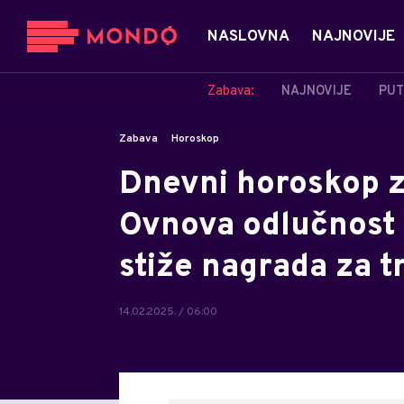
NASLOVNA
NAJNOVIJE
Zabava:
NAJNOVIJE
PUT
Zabava
Horoskop
Dnevni horoskop z
Ovnova odlučnost 
stiže nagrada za t
14.02.2025. / 06:00