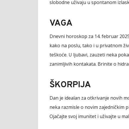
slobodne uživaju u spontanom izlask
VAGA
Dnevni horoskop za 14. februar 2025
kako na poslu, tako i u privatnom 
teškoće. U ljubavi, zauzeti neka pok
zanimljivih kontakata. Brinite o hidrat
ŠKORPIJA
Dan je idealan za otkrivanje novih 
neka razmisle o novim zajedničkim p
Ojačajte svoj imunitet i uživajte u ma