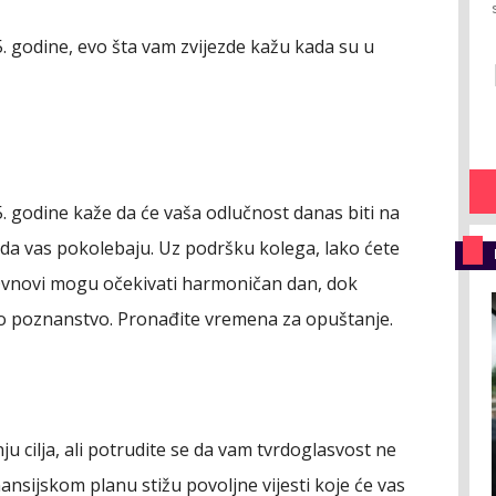
. godine, evo šta vam zvijezde kažu kada su u
. godine kaže da će vaša odlučnost danas biti na
i da vas pokolebaju. Uz podršku kolega, lako ćete
i Ovnovi mogu očekivati harmoničan dan, dok
no poznanstvo. Pronađite vremena za opuštanje.
 cilja, ali potrudite se da vam tvrdoglasvost ne
nsijskom planu stižu povoljne vijesti koje će vas