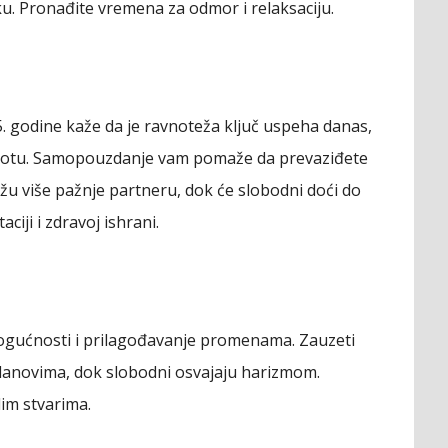
u. Pronađite vremena za odmor i relaksaciju.
. godine kaže da je ravnoteža ključ uspeha danas,
životu. Samopouzdanje vam pomaže da prevaziđete
ažu više pažnje partneru, dok će slobodni doći do
aciji i zdravoj ishrani.
mogućnosti i prilagođavanje promenama. Zauzeti
lanovima, dok slobodni osvajaju harizmom.
lim stvarima.