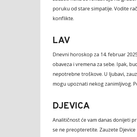
poruku od stare simpatije. Vodite ra
konflikte.
LAV
Dnevni horoskop za 14. februar 2025
obaveza i vremena za sebe. Ipak, budi
nepotrebne troškove. U ljubavi, zauz
mogu upoznati nekog zanimljivog. Posv
DJEVICA
Analitičnost će vam danas donijeti p
se ne preopteretite. Zauzete Djevic