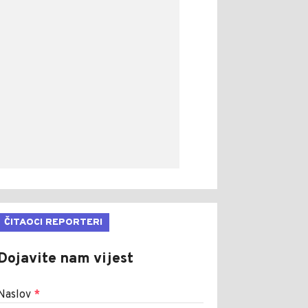
ČITAOCI REPORTERI
Dojavite nam vijest
Naslov
*