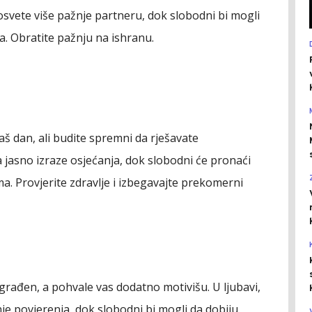
posvete više pažnje partneru, dok slobodni bi mogli
. Obratite pažnju na ishranu.
vaš dan, ali budite spremni da rješavate
 jasno izraze osjećanja, dok slobodni će pronaći
ima. Provjerite zdravlje i izbegavajte prekomerni
građen, a pohvale vas dodatno motivišu. U ljubavi,
je povjerenja, dok slobodni bi mogli da dobiju