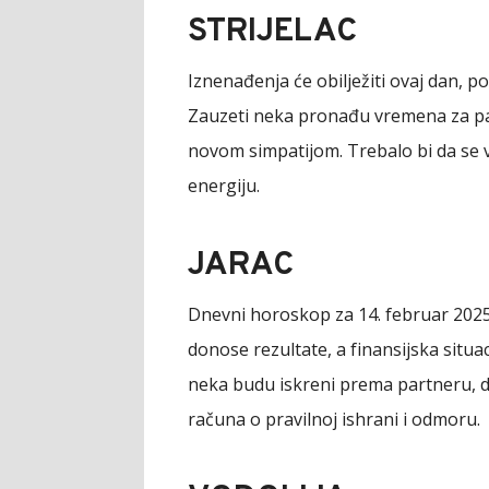
STRIJELAC
Iznenađenja će obilježiti ovaj dan, 
Zauzeti neka pronađu vremena za pa
novom simpatijom. Trebalo bi da se vi
energiju.
JARAC
Dnevni horoskop za 14. februar 2025.
donose rezultate, a finansijska situac
neka budu iskreni prema partneru, d
računa o pravilnoj ishrani i odmoru.