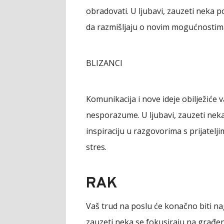
obradovati. U ljubavi, zauzeti neka 
da razmišljaju o novim mogućnostima
BLIZANCI
Komunikacija i nove ideje obilježiće 
nesporazume. U ljubavi, zauzeti neka
inspiraciju u razgovorima s prijatelj
stres.
RAK
Vaš trud na poslu će konačno biti na
zauzeti neka se fokusiraju na građen