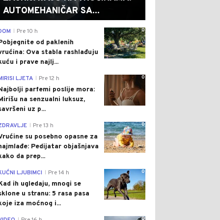
AUTOMEHANIČAR SA...
0
DOM
Pre 10 h
|
Pobjegnite od paklenih
vrućina: Ova stabla rashlađuju
kuću i prave najlj...
0
MIRISI LJETA
Pre 12 h
|
Najbolji parfemi poslije mora:
Mirišu na senzualni luksuz,
savršeni uz p...
0
ZDRAVLJE
Pre 13 h
|
Vrućine su posebno opasne za
najmlađe: Pedijatar objašnjava
kako da prep...
0
KUĆNI LJUBIMCI
Pre 14 h
|
Kad ih ugledaju, mnogi se
sklone u stranu: 5 rasa pasa
koje iza moćnog i...
0
|