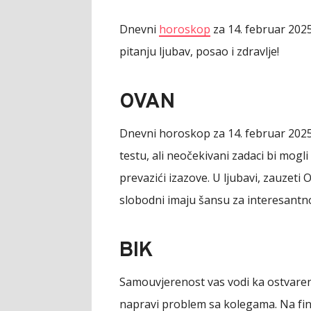
Dnevni
horoskop
za 14. februar 2025
pitanju ljubav, posao i zdravlje!
OVAN
Dnevni horoskop za 14. februar 2025
testu, ali neočekivani zadaci bi mogl
prevazići izazove. U ljubavi, zauzet
slobodni imaju šansu za interesant
BIK
Samouvjerenost vas vodi ka ostvarenju
napravi problem sa kolegama. Na fina