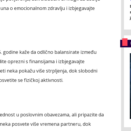
čuna o emocionalnom zdravlju i izbjegavajte
. godine kaže da odlično balansirate između
te oprezni s finansijama i izbjegavajte
eti neka pokažu više strpljenja, dok slobodni
etite se fizičkoj aktivnosti.
rednost u poslovnim obavezama, ali pripazite da
e neka posvete više vremena partneru, dok