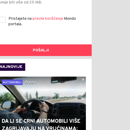
smije biti više od 25 MB.
Pristajete na
pravila korišćenja
Mondo
portala.
POŠALJI
NAJNOVIJE
0
Pre 6 h
AUTOMOBILI
DA LI SE CRNI AUTOMOBILI VIŠE
ZAGRIJAVAJU NA VRUĆINAMA: