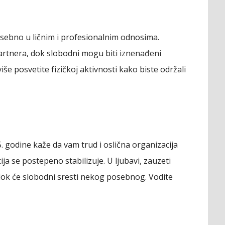
posebno u ličnim i profesionalnim odnosima.
rtnera, dok slobodni mogu biti iznenađeni
še posvetite fizičkoj aktivnosti kako biste održali
 godine kaže da vam trud i oslična organizacija
ija se postepeno stabilizuje. U ljubavi, zauzeti
ok će slobodni sresti nekog posebnog. Vodite