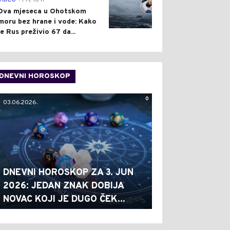
VIDEO
Pre 16 h
Dva mjeseca u Ohotskom
moru bez hrane i vode: Kako
je Rus preživio 67 da...
DNEVNI HOROSKOP
0
03.06.2026.
DNEVNI HOROSKOP ZA 3. JUN
2026: JEDAN ZNAK DOBIJA
NOVAC KOJI JE DUGO ČEK...