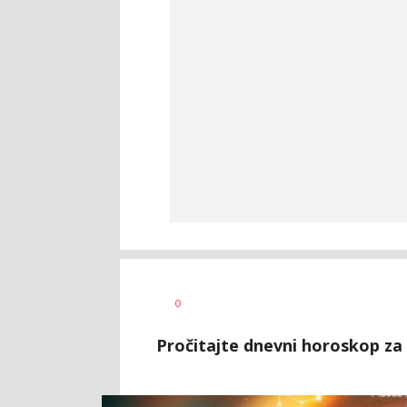
Tamara
AUTOR
0
Veličković
Pročitajte dnevni horoskop za 