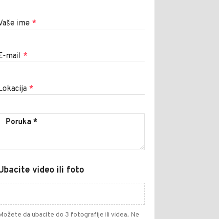
Vaše ime
*
E-mail
*
Lokacija
*
Ubacite video ili foto
Možete da ubacite do 3 fotografije ili videa. Ne