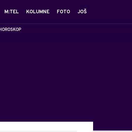
M:TEL
KOLUMNE
FOTO
JOŠ
HOROSKOP