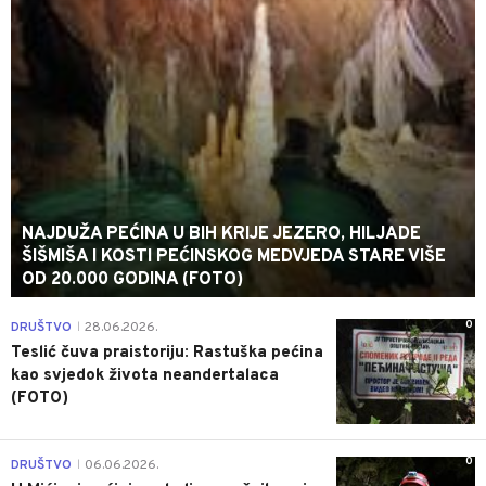
NAJDUŽA PEĆINA U BIH KRIJE JEZERO, HILJADE
ŠIŠMIŠA I KOSTI PEĆINSKOG MEDVJEDA STARE VIŠE
OD 20.000 GODINA (FOTO)
0
DRUŠTVO
28.06.2026.
|
Teslić čuva praistoriju: Rastuška pećina
kao svjedok života neandertalaca
(FOTO)
0
DRUŠTVO
06.06.2026.
|