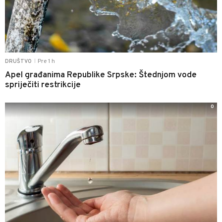
Pre 1 h
DRUŠTVO
|
Apel građanima Republike Srpske: Štednjom vode
spriječiti restrikcije
0