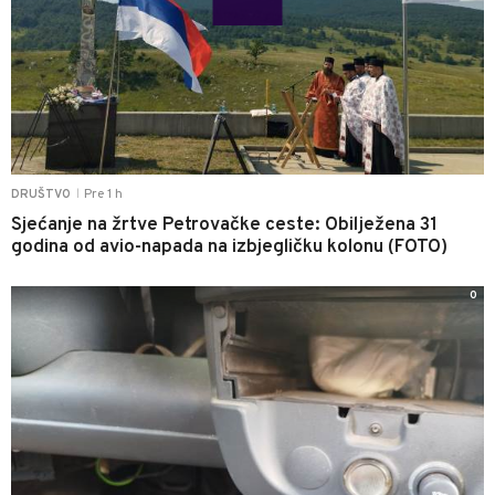
Pre 1 h
DRUŠTVO
|
Sjećanje na žrtve Petrovačke ceste: Obilježena 31
godina od avio-napada na izbjegličku kolonu (FOTO)
0