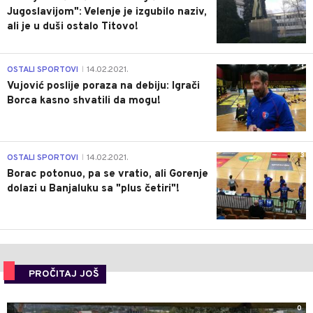
Jugoslavijom": Velenje je izgubilo naziv,
ali je u duši ostalo Titovo!
1
OSTALI SPORTOVI
14.02.2021.
|
Vujović poslije poraza na debiju: Igrači
Borca kasno shvatili da mogu!
3
OSTALI SPORTOVI
14.02.2021.
|
Borac potonuo, pa se vratio, ali Gorenje
dolazi u Banjaluku sa "plus četiri"!
PROČITAJ JOŠ
0