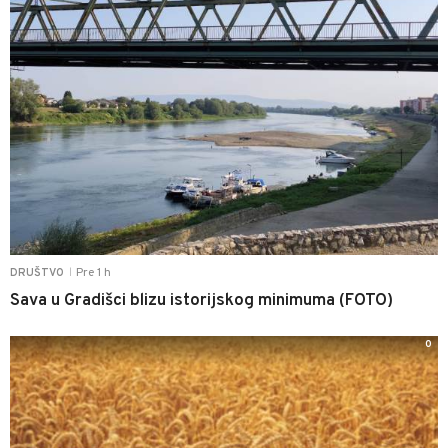
Pre 1 h
DRUŠTVO
|
Sava u Gradišci blizu istorijskog minimuma (FOTO)
0