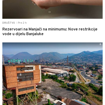
Pre 2 h
DRUŠTVO
|
Rezervoari na Manjači na minimumu: Nove restrikcije
vode u dijelu Banjaluke
0