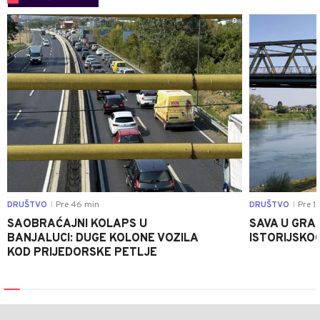
0
DRUŠTVO
Pre 46 min
DRUŠTVO
Pre 1 
|
|
SAOBRAĆAJNI KOLAPS U
SAVA U GRAD
BANJALUCI: DUGE KOLONE VOZILA
ISTORIJSKOG
KOD PRIJEDORSKE PETLJE