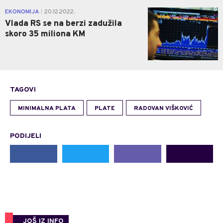
0
EKONOMIJA
20.12.2022.
|
Vlada RS se na berzi zadužila
skoro 35 miliona KM
TAGOVI
MINIMALNA PLATA
PLATE
RADOVAN VIŠKOVIĆ
PODIJELI
JOŠ IZ INFO