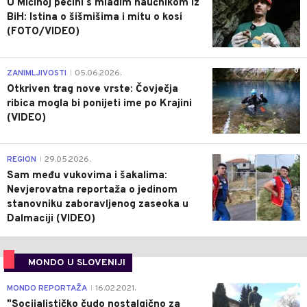
U Mićinoj pećini s mladim naučnikom iz
BiH: Istina o šišmišima i mitu o kosi
(FOTO/VIDEO)
0
ZANIMLJIVOSTI
05.06.2026.
|
Otkriven trag nove vrste: Čovječja
ribica mogla bi ponijeti ime po Krajini
(VIDEO)
0
REGION
29.05.2026.
|
Sam među vukovima i šakalima:
Nevjerovatna reportaža o jedinom
stanovniku zaboravljenog zaseoka u
Dalmaciji (VIDEO)
MONDO U SLOVENIJI
4
MONDO REPORTAŽA
16.02.2021.
|
"Socijalističko čudo nostalgično za