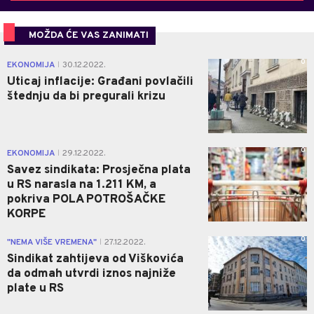
MOŽDA ĆE VAS ZANIMATI
0
EKONOMIJA
30.12.2022.
|
Uticaj inflacije: Građani povlačili
štednju da bi pregurali krizu
0
EKONOMIJA
29.12.2022.
|
Savez sindikata: Prosječna plata
u RS narasla na 1.211 KM, a
pokriva POLA POTROŠAČKE
KORPE
0
"NEMA VIŠE VREMENA"
27.12.2022.
|
Sindikat zahtijeva od Viškovića
da odmah utvrdi iznos najniže
plate u RS