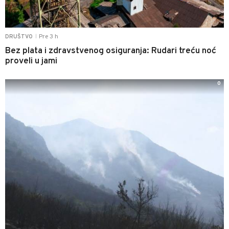
Pre 3 h
DRUŠTVO
|
Bez plata i zdravstvenog osiguranja: Rudari treću noć
proveli u jami
0