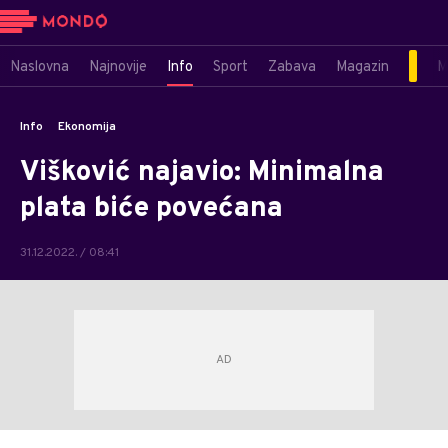
Naslovna
Najnovije
Info
Sport
Zabava
Magazin
M
Info
Ekonomija
Višković najavio: Minimalna
plata biće povećana
31.12.2022. / 08:41