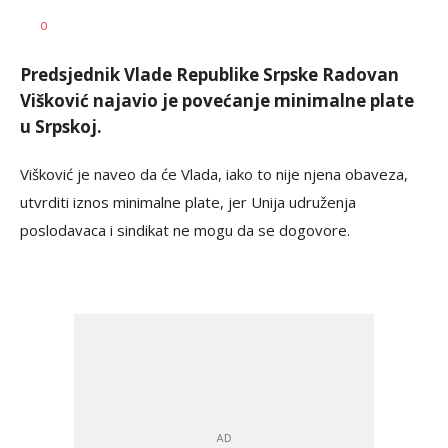
Dušan
AUTOR
0
Volaš
Predsjednik Vlade Republike Srpske Radovan
Višković najavio je povećanje minimalne plate
u Srpskoj.
Višković je naveo da će Vlada, iako to nije njena obaveza,
utvrditi iznos minimalne plate, jer Unija udruženja
poslodavaca i sindikat ne mogu da se dogovore.