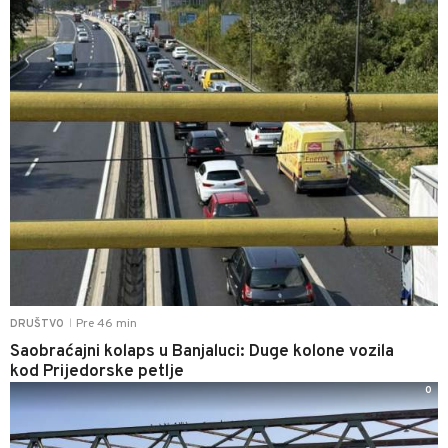
Pre 46 min
DRUŠTVO
|
Saobraćajni kolaps u Banjaluci: Duge kolone vozila
kod Prijedorske petlje
0