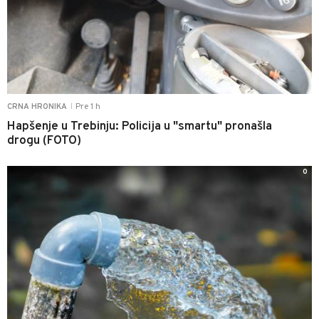
Pre 1 h
CRNA HRONIKA
|
Hapšenje u Trebinju: Policija u "smartu" pronašla
drogu (FOTO)
0