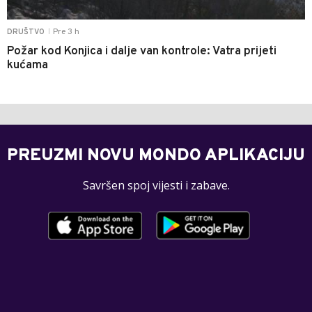
Pre 3 h
DRUŠTVO
|
Požar kod Konjica i dalje van kontrole: Vatra prijeti
kućama
PREUZMI NOVU MONDO APLIKACIJU
Savršen spoj vijesti i zabave.