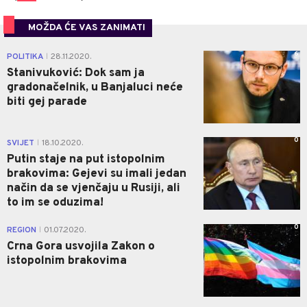
MOŽDA ĆE VAS ZANIMATI
6
POLITIKA
28.11.2020.
|
Stanivuković: Dok sam ja
gradonačelnik, u Banjaluci neće
biti gej parade
0
SVIJET
18.10.2020.
|
Putin staje na put istopolnim
brakovima: Gejevi su imali jedan
način da se vjenčaju u Rusiji, ali
to im se oduzima!
0
REGION
01.07.2020.
|
Crna Gora usvojila Zakon o
istopolnim brakovima