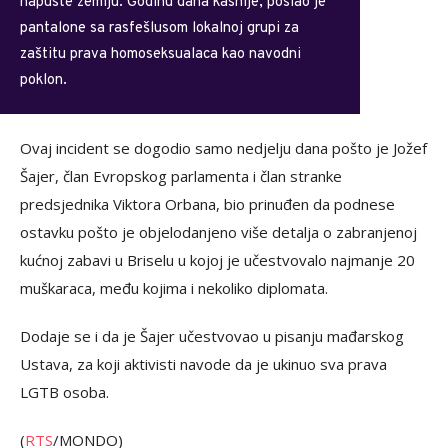
napuste zemlju. Godinu dana kasnije, poslao je
pantalone sa rasfešlusom lokalnoj grupi za
zaštitu prava homoseksualaca kao navodni
poklon.
Ovaj incident se dogodio samo nedjelju dana pošto je Jožef
Šajer, član Evropskog parlamenta i član stranke
predsjednika Viktora Orbana, bio prinuđen da podnese
ostavku pošto je objelodanjeno više detalja o zabranjenoj
kućnoj zabavi u Briselu u kojoj je učestvovalo najmanje 20
muškaraca, među kojima i nekoliko diplomata.
Dodaje se i da je Šajer učestvovao u pisanju mađarskog
Ustava, za koji aktivisti navode da je ukinuo sva prava
LGTB osoba.
(
RTS
/MONDO)