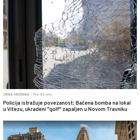
Pre 45 min
CRNA HRONIKA
|
Policija istražuje povezanost: Bačena bomba na lokal
u Vitezu, ukradeni "golf" zapaljen u Novom Travniku
0