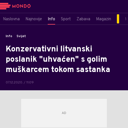
Naslovna
Najnovije
Info
Sport
Zabava
Magazin
M
Info
Svijet
Konzervativni litvanski
poslanik "uhvaćen" s golim
muškarcem tokom sastanka
07.12.2020. / 11:09