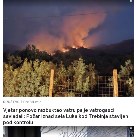
0
Pre 34 min
DRUŠTVO
|
Vjetar ponovo razbuktao vatru pa je vatrogasci
savladali: Požar iznad sela Luka kod Trebinja stavljen
pod kontrolu
0