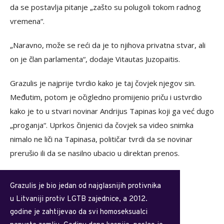
da se postavlja pitanje „zašto su polugoli tokom radnog
vremena“.
„Naravno, može se reći da je to njihova privatna stvar, ali
on je član parlamenta“, dodaje Vitautas Juzopaitis.
Grazulis je najprije tvrdio kako je taj čovjek njegov sin.
Međutim, potom je očigledno promijenio priču i ustvrdio
kako je to u stvari novinar Andrijus Tapinas koji ga već dugo
„proganja“. Uprkos činjenici da čovjek sa video snimka
nimalo ne liči na Tapinasa, političar tvrdi da se novinar
prerušio ili da se nasilno ubacio u direktan prenos.
Grazulis je bio jedan od najglasnijih protivnika
u Litvaniji protiv LGTB zajednice, a 2012.
godine je zahtijevao da svi homoseksualci