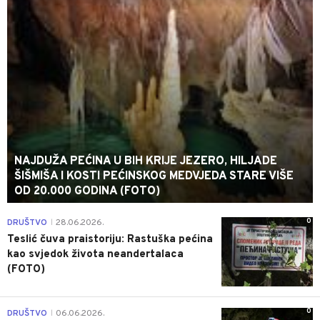
NAJDUŽA PEĆINA U BIH KRIJE JEZERO, HILJADE
ŠIŠMIŠA I KOSTI PEĆINSKOG MEDVJEDA STARE VIŠE
OD 20.000 GODINA (FOTO)
0
DRUŠTVO
28.06.2026.
|
Teslić čuva praistoriju: Rastuška pećina
kao svjedok života neandertalaca
(FOTO)
0
DRUŠTVO
06.06.2026.
|