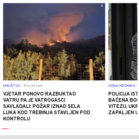
0
DRUŠTVO
Pre 34 min
CRNA HRONIKA
|
|
VJETAR PONOVO RAZBUKTAO
POLICIJA I
VATRU PA JE VATROGASCI
BAČENA BOM
SAVLADALI: POŽAR IZNAD SELA
VITEZU, UKR
LUKA KOD TREBINJA STAVLJEN POD
ZAPALJEN U
KONTROLU