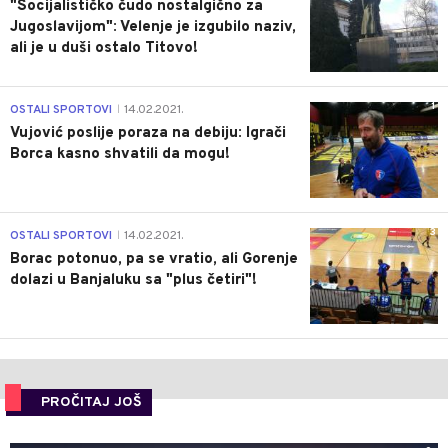
"Socijalističko čudo nostalgično za
Jugoslavijom": Velenje je izgubilo naziv,
ali je u duši ostalo Titovo!
1
OSTALI SPORTOVI
14.02.2021.
|
Vujović poslije poraza na debiju: Igrači
Borca kasno shvatili da mogu!
3
OSTALI SPORTOVI
14.02.2021.
|
Borac potonuo, pa se vratio, ali Gorenje
dolazi u Banjaluku sa "plus četiri"!
PROČITAJ JOŠ