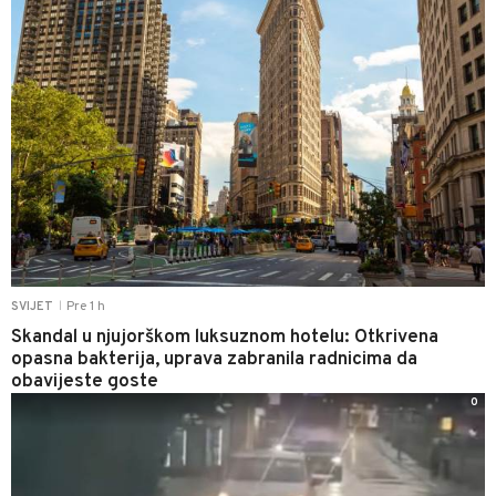
Pre 1 h
SVIJET
|
Skandal u njujorškom luksuznom hotelu: Otkrivena
opasna bakterija, uprava zabranila radnicima da
obavijeste goste
0