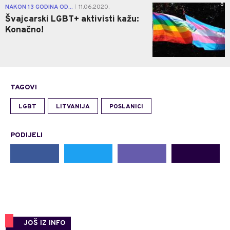
0
NAKON 13 GODINA OD...
11.06.2020.
|
Švajcarski LGBT+ aktivisti kažu:
Konačno!
TAGOVI
LGBT
LITVANIJA
POSLANICI
PODIJELI
JOŠ IZ INFO