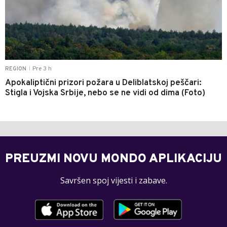
Pre 3 h
REGION
|
Apokaliptični prizori požara u Deliblatskoj peščari:
Stigla i Vojska Srbije, nebo se ne vidi od dima (Foto)
PREUZMI NOVU MONDO APLIKACIJU
Savršen spoj vijesti i zabave.