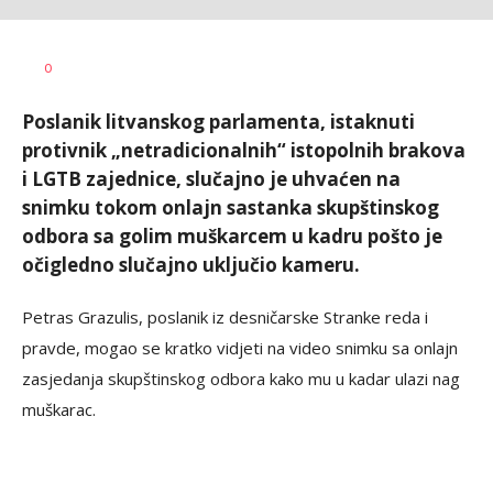
Vesna
AUTOR
0
Kerkez
Poslanik litvanskog parlamenta, istaknuti
protivnik „netradicionalnih“ istopolnih brakova
i LGTB zajednice, slučajno je uhvaćen na
snimku tokom onlajn sastanka skupštinskog
odbora sa golim muškarcem u kadru pošto je
očigledno slučajno uključio kameru.
Petras Grazulis, poslanik iz desničarske Stranke reda i
pravde, mogao se kratko vidjeti na video snimku sa onlajn
zasjedanja skupštinskog odbora kako mu u kadar ulazi nag
muškarac.