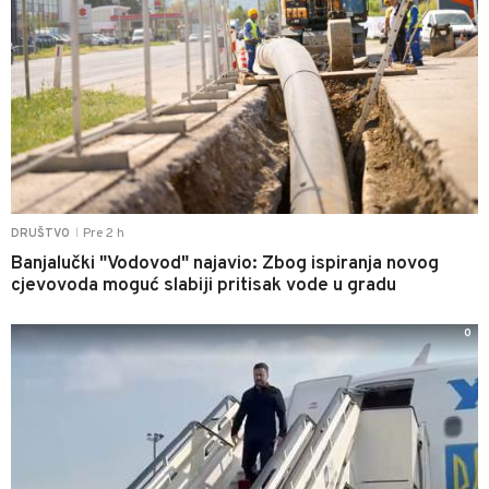
Pre 2 h
DRUŠTVO
|
Banjalučki "Vodovod" najavio: Zbog ispiranja novog
cjevovoda moguć slabiji pritisak vode u gradu
0