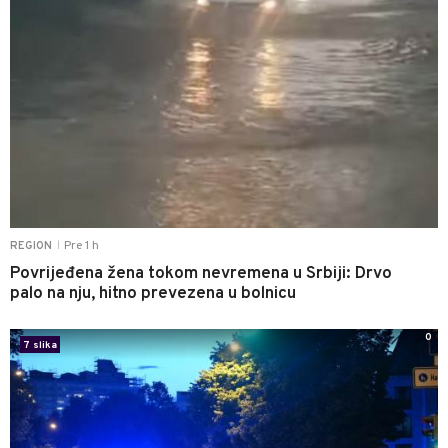
Pre 1 h
REGION
|
Povrijeđena žena tokom nevremena u Srbiji: Drvo
palo na nju, hitno prevezena u bolnicu
0
7 slika