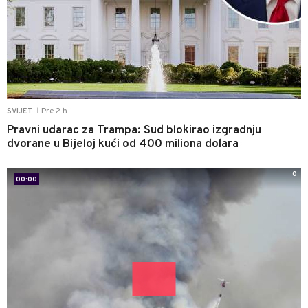
Pre 2 h
SVIJET
|
Pravni udarac za Trampa: Sud blokirao izgradnju
dvorane u Bijeloj kući od 400 miliona dolara
0
00:00