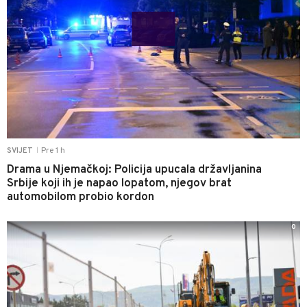
Pre 1 h
SVIJET
|
Drama u Njemačkoj: Policija upucala državljanina
Srbije koji ih je napao lopatom, njegov brat
automobilom probio kordon
0