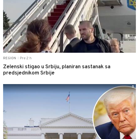
Pre 2 h
REGION
|
Zelenski stigao u Srbiju, planiran sastanak sa
predsjednikom Srbije
0