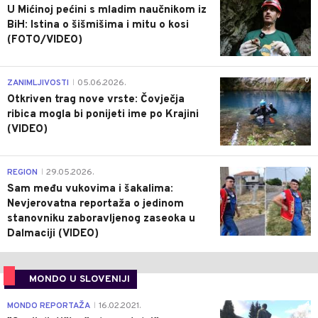
U Mićinoj pećini s mladim naučnikom iz
BiH: Istina o šišmišima i mitu o kosi
(FOTO/VIDEO)
0
ZANIMLJIVOSTI
05.06.2026.
|
Otkriven trag nove vrste: Čovječja
ribica mogla bi ponijeti ime po Krajini
(VIDEO)
0
REGION
29.05.2026.
|
Sam među vukovima i šakalima:
Nevjerovatna reportaža o jedinom
stanovniku zaboravljenog zaseoka u
Dalmaciji (VIDEO)
MONDO U SLOVENIJI
4
MONDO REPORTAŽA
16.02.2021.
|