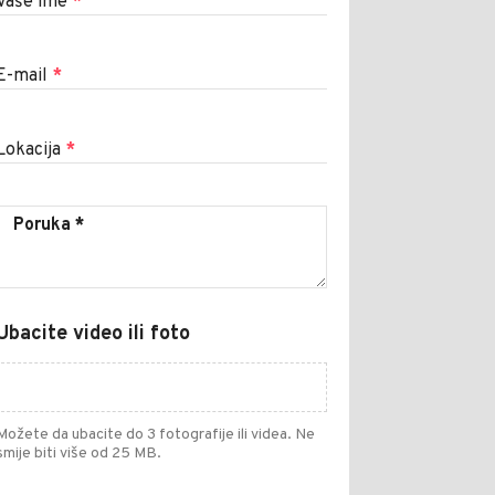
Vaše ime
*
E-mail
*
Lokacija
*
Ubacite video ili foto
Možete da ubacite do 3 fotografije ili videa. Ne
smije biti više od 25 MB.