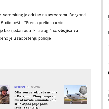
be. Aeromiting je održan na aerodromu Borgond,
 Budimpešte. "Prema preliminarnim
e bio i jedan putnik, a tragično,
obojica su
deno je u saopštenju policije.
1
0
REGION
10.08.2023.
|
Otkriven uzrok pada aviona
u Batajnici: Zbog ovoga su
mu otkazale komande - dio
krila otpao prije pada
letjelice (FOTO)