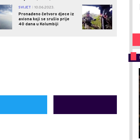
0
0
SVIJET
10.06.2023.
|
Pronađeno četvoro djece iz
aviona koji se srušio prije
40 dana u Kolumbiji