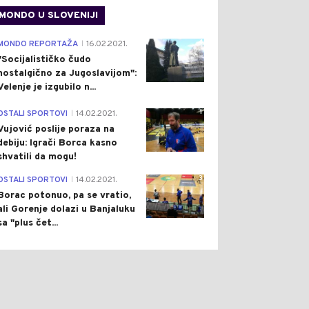
MONDO U SLOVENIJI
4
MONDO REPORTAŽA
16.02.2021.
|
"Socijalističko čudo
nostalgično za Jugoslavijom":
Velenje je izgubilo n...
1
OSTALI SPORTOVI
14.02.2021.
|
Vujović poslije poraza na
debiju: Igrači Borca kasno
shvatili da mogu!
3
OSTALI SPORTOVI
14.02.2021.
|
Borac potonuo, pa se vratio,
ali Gorenje dolazi u Banjaluku
sa "plus čet...