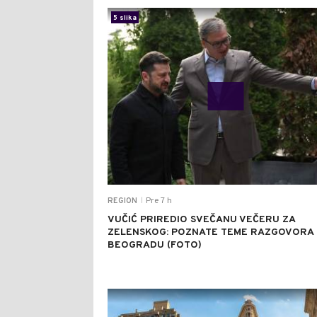
5 slika
Pre 7 h
REGION
|
VUČIĆ PRIREDIO SVEČANU VEČERU ZA
ZELENSKOG: POZNATE TEME RAZGOVORA
BEOGRADU (FOTO)