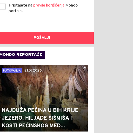
Pristajete na
pravila korišćenja
Mondo
portala.
POŠALJI
MONDO REPORTAŽE
0
21.07.2026.
PUTOVANJA
NAJDUŽA PEĆINA U BIH KRIJE
JEZERO, HILJADE ŠIŠMIŠA I
KOSTI PEĆINSKOG MED...