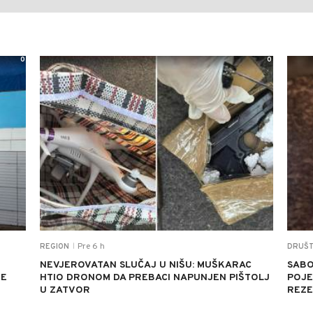
0
0
Pre 6 h
REGION
DRUŠ
|
NEVJEROVATAN SLUČAJ U NIŠU: MUŠKARAC
SABO
JE
HTIO DRONOM DA PREBACI NAPUNJEN PIŠTOLJ
POJED
U ZATVOR
REZE