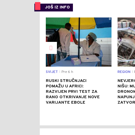
JOŠ IZ INFO
0
SVIJET
Pre 6 h
REGION
P
|
|
RUSKI STRUČNJACI
NEVJER
POMAŽU U AFRICI:
NIŠU: M
RAZVIJEN PRVI TEST ZA
DRONOM
RANO OTKRIVANJE NOVE
NAPUNJ
VARIJANTE EBOLE
ZATVO