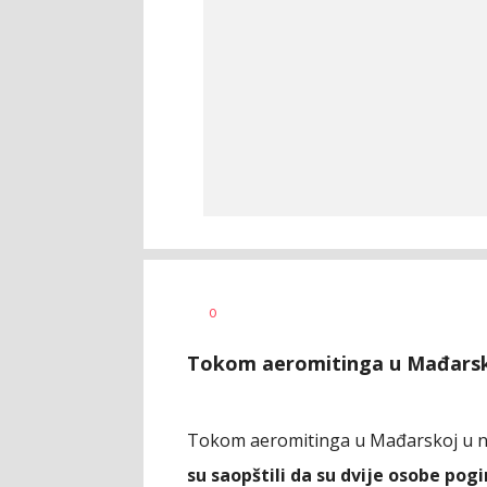
Ivana
AUTOR
0
Vlajković
Tokom aeromitinga u Mađarsko
Tokom aeromitinga u Mađarskoj u ned
su saopštili da su dvije osobe pog