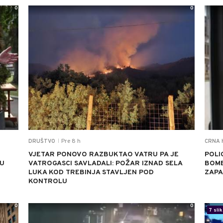
0
0
Pre 8 h
DRUŠTVO
CRNA 
|
VJETAR PONOVO RAZBUKTAO VATRU PA JE
POLI
 U
VATROGASCI SAVLADALI: POŽAR IZNAD SELA
BOMB
LUKA KOD TREBINJA STAVLJEN POD
ZAPA
KONTROLU
0
0
7 slik