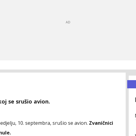
j se srušio avion.
jelju, 10. septembra, srušio se avion.
Zvaničnici
inule.