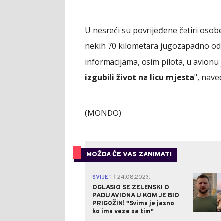
U nesreći su povrijeđene četiri oso
nekih 70 kilometara jugozapadno od
informacijama, osim pilota, u avionu j
izgubili život na licu mjesta
", nave
(MONDO)
MOŽDA ĆE VAS ZANIMATI
SVIJET
24.08.2023.
|
OGLASIO SE ZELENSKI O
PADU AVIONA U KOM JE BIO
PRIGOŽIN! "Svima je jasno
ko ima veze sa tim"