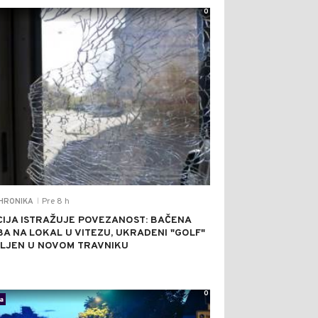
0
Pre 8 h
HRONIKA
|
CIJA ISTRAŽUJE POVEZANOST: BAČENA
A NA LOKAL U VITEZU, UKRADENI "GOLF"
LJEN U NOVOM TRAVNIKU
0
a