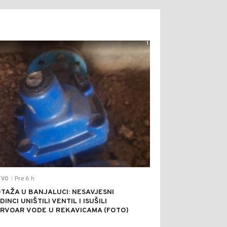
1
Pre 6 h
TVO
|
TAŽA U BANJALUCI: NESAVJESNI
INCI UNIŠTILI VENTIL I ISUŠILI
RVOAR VODE U REKAVICAMA (FOTO)