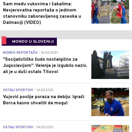
Sam među vukovima i šakalima:
Nevjerovatna reportaža o jedinom
stanovniku zaboravljenog zaseoka u
Dalmaciji (VIDEO)
MONDO U SLOVENIJI
4
MONDO REPORTAŽA
16.02.2021.
|
"Socijalističko čudo nostalgično za
Jugoslavijom": Velenje je izgubilo naziv,
ali je u duši ostalo Titovo!
1
OSTALI SPORTOVI
14.02.2021.
|
Vujović poslije poraza na debiju: Igrači
Borca kasno shvatili da mogu!
3
OSTALI SPORTOVI
14.02.2021.
|