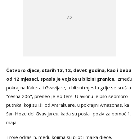
Četvoro djece, starih 13, 12, devet godina, kao i bebu
od 12 mjeseci, spasla je vojska u blizini granice
, između
pokrajina Kaketa i Gvavijare, u blizini mjesta gdje se srušila
"cesna 206", preneo je Rojters. U avionu je bilo sedmoro
putnika, koji su išli od Ararakuare, u pokrajini Amazonas, ka
San Hoze del Gvavijareu, kada su poslali poziv za pomoć 1.
maja.
Troje odraslih, među kojima su pilot i majka djece,