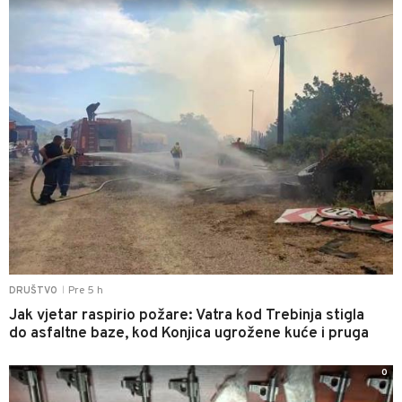
Pre 5 h
DRUŠTVO
|
Jak vjetar raspirio požare: Vatra kod Trebinja stigla
do asfaltne baze, kod Konjica ugrožene kuće i pruga
0