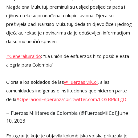
Magdalena Mukutuj, preminuli su usljed posljedica pada i
njihova tela su pronađena u olupini aviona. Djeca su
preživjela pad. Narsiso Mukutuj, deda tri djevojčice i jednog
dječaka, rekao je novinarima da je oduševljen informacijom
da su mu unučići spaseni.
#GeneralGiraldo
: "La unión de esfuerzos hizo posible esta
alegría para Colombia"
Gloria a los soldados de las
@FuerzasMilCol
, a las
comunidades indígenas e instituciones que hicieron parte
de la
#OperaciónEsperanza
"
pic.twitter.com/LO3BPldLgD
June
— Fuerzas Militares de Colombia (@FuerzasMilCol)
10, 2023
Fotografije koje je objavila kolumbijska vojska prikazala je