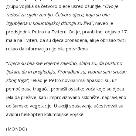
grupu vojnika sa četvoro djece usred džungle. "
Ovo je
radost za cijelu zemlju. Četvoro djece, koja su bila
izgubljena u kolumbijskoj džungli su živa"
, naveo je
predsjednik Petro na Tviteru. On je, prvobitno, objavio 17.
maja na Tviteru da su djeca pronađena, ali je obrisao tvit i
rekao da informacija nije bila potvrđena.
"
Djeca su bila sve vrijeme zajedno, slaba su, da pustimo
ljekare da ih pregledaju. Pronađeni su, veoma sam srećan
zbog toga",
rekao je Petro novinarima. Spasioci su, uz
pomoć pasa tragača, pronašli ostatke voća koje su djeca
jela da prežive, kao i improvizovano sklonište, napravljeno
od šumske vegetacije. U akciji spasavanja učestvovali su
avioni i helikopteri kolumbijske vojske.
(MONDO)