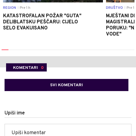
REGION
Pre 1 h
DRUŠTVO
Pre 1 
|
|
KATASTROFALAN POŽAR "GUTA"
MJEŠTANI D
DELIBLATSKU PEŠČARU: CIJELO
MAGISTRALNI
SELO EVAKUISANO
PORUKU: "N
VODE"
KOMENTARI
0
SVI KOMENTARI
Upiši ime