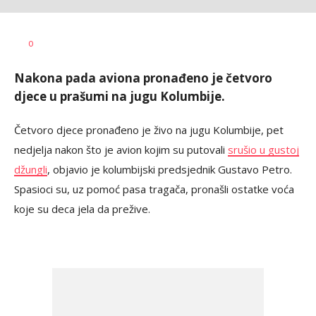
Sara
AUTOR
0
Gajić
Nakona pada aviona pronađeno je četvoro
djece u prašumi na jugu Kolumbije.
Četvoro djece pronađeno je živo na jugu Kolumbije, pet
nedjelja nakon što je avion kojim su putovali
srušio u gustoj
džungli
, objavio je kolumbijski predsjednik Gustavo Petro.
Spasioci su, uz pomoć pasa tragača, pronašli ostatke voća
koje su deca jela da prežive.