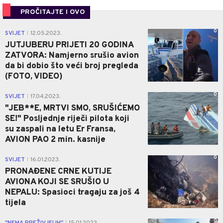
PROČITAJTE I OVO
0
SVIJET
12.05.2023.
|
JUTJUBERU PRIJETI 20 GODINA
ZATVORA: Namjerno srušio avion
da bi dobio što veći broj pregleda
(FOTO, VIDEO)
0
SVIJET
17.04.2023.
|
"JEB**E, MRTVI SMO, SRUŠIĆEMO
SE!" Posljednje riječi pilota koji
su zaspali na letu Er Fransa,
AVION PAO 2 min. kasnije
0
SVIJET
16.01.2023.
|
PRONAĐENE CRNE KUTIJE
AVIONA KOJI SE SRUŠIO U
NEPALU: Spasioci tragaju za još 4
tijela
0
|