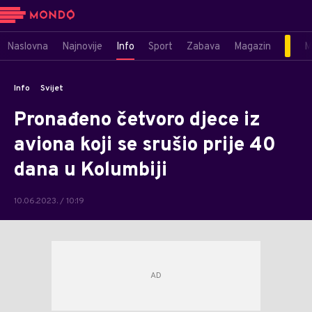
Naslovna
Najnovije
Info
Sport
Zabava
Magazin
M
Info
Svijet
Pronađeno četvoro djece iz
aviona koji se srušio prije 40
dana u Kolumbiji
10.06.2023. / 10:19