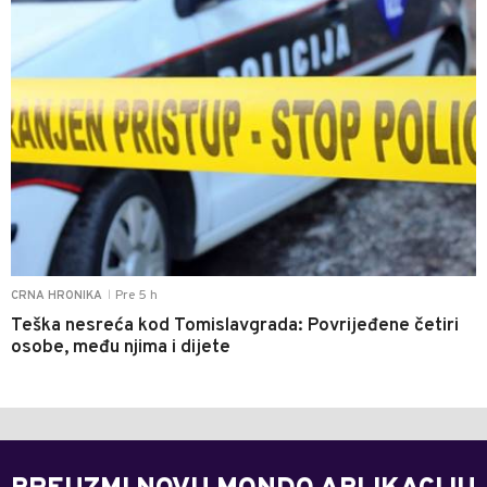
Pre 5 h
CRNA HRONIKA
|
Teška nesreća kod Tomislavgrada: Povrijeđene četiri
osobe, među njima i dijete