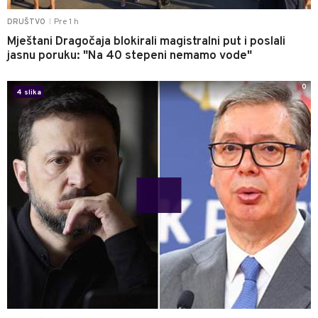
Pre 1 h
DRUŠTVO
|
Mještani Dragočaja blokirali magistralni put i poslali
jasnu poruku: "Na 40 stepeni nemamo vode"
0
4 slika