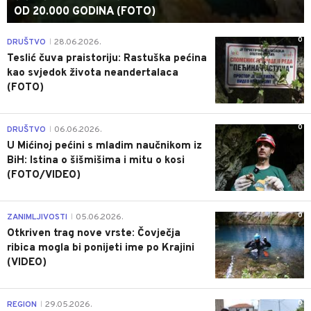
OD 20.000 GODINA (FOTO)
0
DRUŠTVO
28.06.2026.
|
Teslić čuva praistoriju: Rastuška pećina
kao svjedok života neandertalaca
(FOTO)
0
DRUŠTVO
06.06.2026.
|
U Mićinoj pećini s mladim naučnikom iz
BiH: Istina o šišmišima i mitu o kosi
(FOTO/VIDEO)
0
ZANIMLJIVOSTI
05.06.2026.
|
Otkriven trag nove vrste: Čovječja
ribica mogla bi ponijeti ime po Krajini
(VIDEO)
0
REGION
29.05.2026.
|