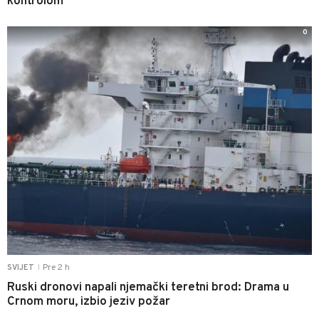
kontrolom
0
Pre 2 h
SVIJET
|
Ruski dronovi napali njemački teretni brod: Drama u
Crnom moru, izbio jeziv požar