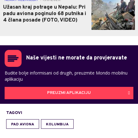
"NEMA PREŽIVJELIH"
15.01.2023.
Užasan kraj potrage u Nepalu: Pri
padu aviona poginulo 68 putnika i
4 člana posade (FOTO, VIDEO)
Naše vijesti ne morate da provjeravate
Budite bolje informisani od drugih, preuzmite Mondo mobilnu
aplikaciju
PREUZMI APLIKACIJU
TAGOVI
PAD AVIONA
KOLUMBIJA