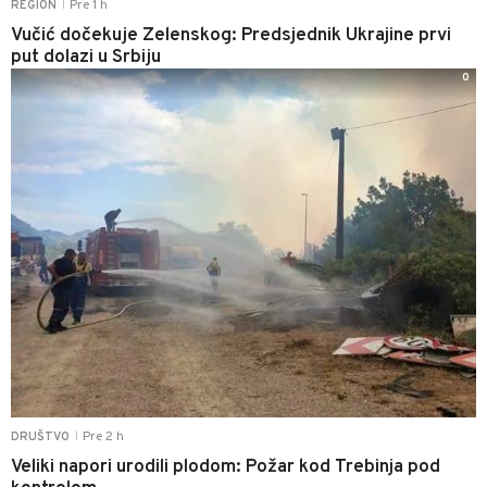
Pre 1 h
REGION
|
Vučić dočekuje Zelenskog: Predsjednik Ukrajine prvi
put dolazi u Srbiju
0
Pre 2 h
DRUŠTVO
|
Veliki napori urodili plodom: Požar kod Trebinja pod