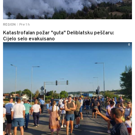
Pre 1 h
REGION
|
Katastrofalan požar "guta" Deliblatsku peščaru:
Cijelo selo evakuisano
0