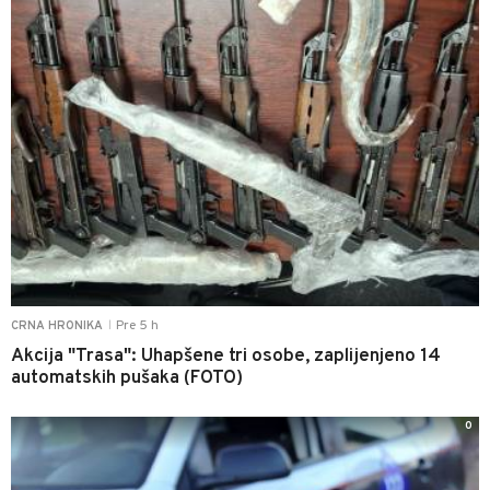
Pre 5 h
CRNA HRONIKA
|
Akcija "Trasa": Uhapšene tri osobe, zaplijenjeno 14
automatskih pušaka (FOTO)
0