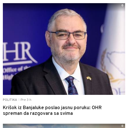
0
Pre 3 h
POLITIKA
|
Krišok iz Banjaluke poslao jasnu poruku: OHR
spreman da razgovara sa svima
0