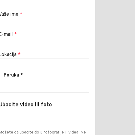
Vaše ime
*
E-mail
*
Lokacija
*
Ubacite video ili foto
Možete da ubacite do 3 fotografije ili videa. Ne