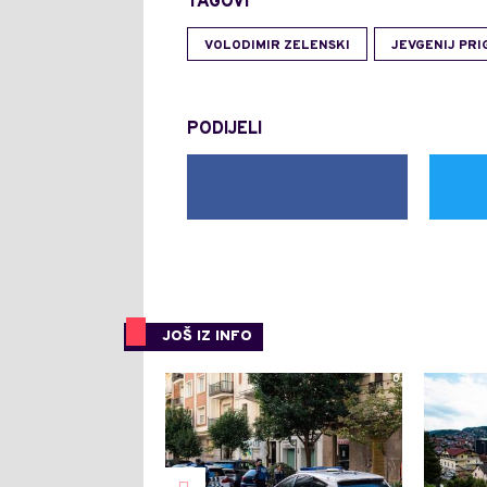
TAGOVI
VOLODIMIR ZELENSKI
JEVGENIJ PRI
PODIJELI
JOŠ IZ INFO
0