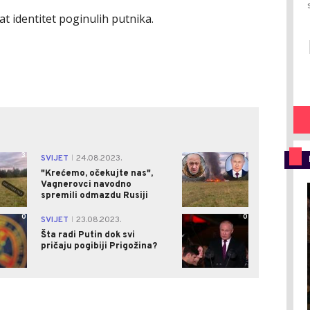
 identitet poginulih putnika.
3
1
SVIJET
24.08.2023.
|
"Krećemo, očekujte nas",
Vagnerovci navodno
spremili odmazdu Rusiji
0
0
SVIJET
23.08.2023.
|
Šta radi Putin dok svi
pričaju pogibiji Prigožina?