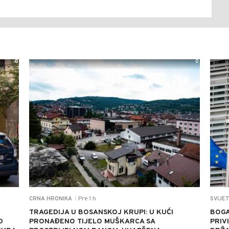
0
0
Pre 1 h
CRNA HRONIKA
SVIJE
|
TRAGEDIJA U BOSANSKOJ KRUPI: U KUĆI
BOGA
D
PRONAĐENO TIJELO MUŠKARCA SA
PRIV