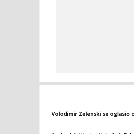
Dragana
AUTOR
1
Božić
Volodimir Zelenski se oglasio o