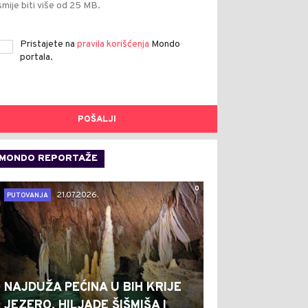
smije biti više od 25 MB.
Pristajete na
pravila korišćenja
Mondo
portala.
POŠALJI
MONDO REPORTAŽE
0
21.07.2026.
PUTOVANJA
NAJDUŽA PEĆINA U BIH KRIJE
JEZERO, HILJADE ŠIŠMIŠA I