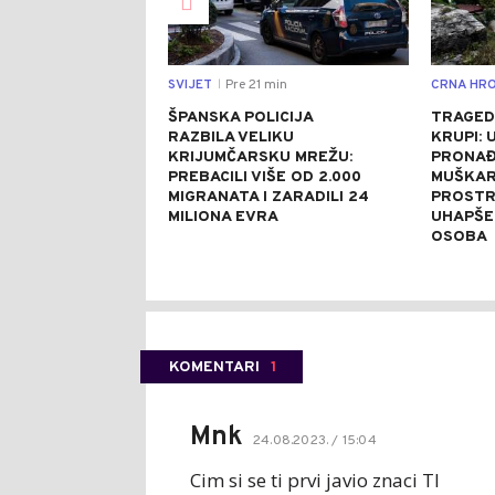
SVIJET
Pre 21 min
CRNA HRO
|
ŠPANSKA POLICIJA
TRAGED
RAZBILA VELIKU
KRUPI: 
KRIJUMČARSKU MREŽU:
PRONAĐ
PREBACILI VIŠE OD 2.000
MUŠKAR
MIGRANATA I ZARADILI 24
PROSTR
MILIONA EVRA
UHAPŠE
OSOBA
KOMENTARI
1
Mnk
24.08.2023. / 15:04
Cim si se ti prvi javio znaci TI