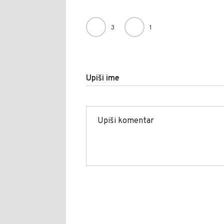
3
1
Upiši ime