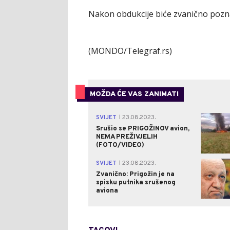
Nakon obdukcije biće zvanično poznat
(MONDO/Telegraf.rs)
MOŽDA ĆE VAS ZANIMATI
SVIJET
23.08.2023.
|
Srušio se PRIGOŽINOV avion,
NEMA PREŽIVJELIH
(FOTO/VIDEO)
SVIJET
23.08.2023.
|
Zvanično: Prigožin je na
spisku putnika srušenog
aviona