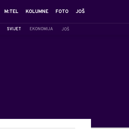
M:TEL
KOLUMNE
FOTO
JOŠ
SVIJET
EKONOMIJA
JOŠ