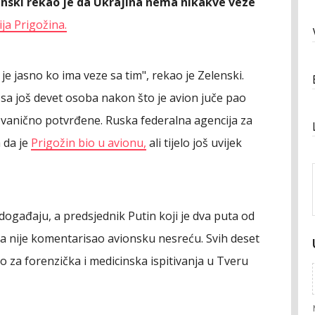
enski rekao je da Ukrajina nema nikakve veze
ja Prigožina.
e jasno ko ima veze sa tim", rekao je Zelenski.
 sa još devet osoba nakon što je avion juče pao
zvanično potvrđene. Ruska federalna agencija za
 da je
Prigožin bio u avionu,
ali tijelo još uvijek
događaju, a predsjednik Putin koji je dva puta od
ka nije komentarisao avionsku nesreću. Svih deset
o za forenzička i medicinska ispitivanja u Tveru