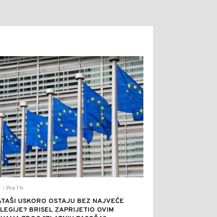
0
Pre 1 h
T
|
TAŠI USKORO OSTAJU BEZ NAJVEĆE
ILEGIJE? BRISEL ZAPRIJETIO OVIM