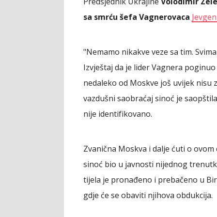
Predsjednik Ukrajine
Volodimir Zel
sa smrću šefa Vagnerovaca
Jevgeni
"Nemamo nikakve veze sa tim. Svima j
Izvještaj da je lider Vagnera poginuo
nedaleko od Moskve još uvijek nisu 
vazdušni saobraćaj sinoć je saopštila
nije identifikovano.
Zvanična Moskva i dalje ćuti o ovom 
sinoć bio u javnosti nijednog trenut
tijela je pronađeno i prebačeno u Bir
gdje će se obaviti njihova obdukcija.