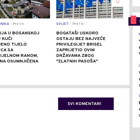
NIKA
Pre 1 h
SVIJET
Pre 1 h
CRNA
|
|
IJA U BOSANSKOJ
BOGATAŠI USKORO
AKC
U KUĆI
OSTAJU BEZ NAJVEĆE
BIJE
ENO TIJELO
PRIVILEGIJE? BRISEL
KOK
CA SA
ZAPRIJETIO OVIM
STA
IJELNOM RANOM,
DRŽAVAMA ZBOG
(FO
NA OSUMNJIČENA
"ZLATNIH PASOŠA"
SVI KOMENTARI