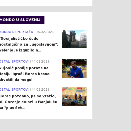
MONDO U SLOVENIJI
 HRONIKA
Pre 1 h
DRUŠTVO
Pre 2 h
|
|
IJA POLICIJE U
SUŠA UZELA DANAK: NA
4
MONDO REPORTAŽA
16.02.2021.
|
LJINI: ZAPLIJENJENI
UŠĆU TURJANICE U VRBAS
"Socijalističko čudo
AIN I VIŠE OD 200
NEMA NI KAPI VODE
nostalgično za Jugoslavijom":
BLJIKA KONOPLJE
(VIDEO)
Velenje je izgubilo n...
TO)
1
OSTALI SPORTOVI
14.02.2021.
|
Vujović poslije poraza na
debiju: Igrači Borca kasno
shvatili da mogu!
3
OSTALI SPORTOVI
14.02.2021.
|
Borac potonuo, pa se vratio,
ali Gorenje dolazi u Banjaluku
sa "plus čet...