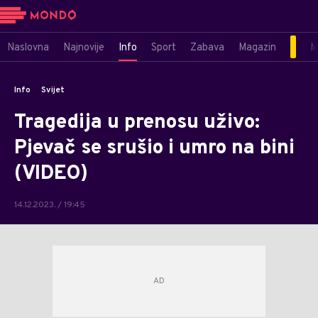
Naslovna
Najnovije
Info
Sport
Zabava
Magazin
M
Info
Svijet
Tragedija u prenosu uživo:
Pjevač se srušio i umro na bini
(VIDEO)
14.12.2023. / 19:45