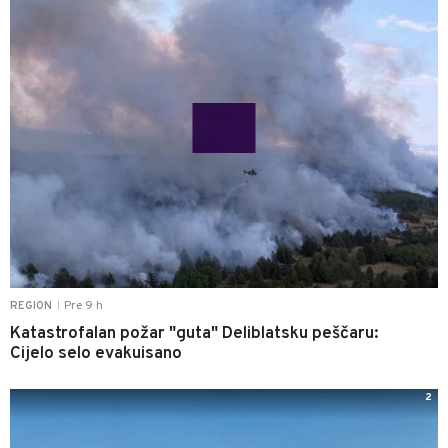
Pre 9 h
REGION
|
Katastrofalan požar "guta" Deliblatsku peščaru:
Cijelo selo evakuisano
2