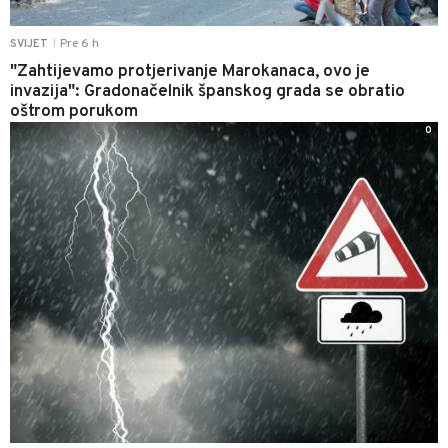
Pre 6 h
SVIJET
|
"Zahtijevamo protjerivanje Marokanaca, ovo je
invazija": Gradonačelnik španskog grada se obratio
oštrom porukom
0