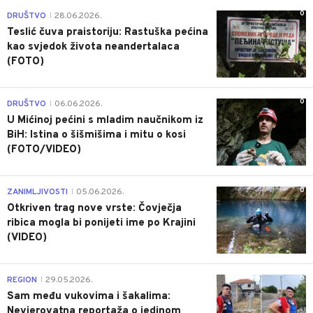
0
DRUŠTVO
28.06.2026.
|
Teslić čuva praistoriju: Rastuška pećina
kao svjedok života neandertalaca
(FOTO)
0
DRUŠTVO
06.06.2026.
|
U Mićinoj pećini s mladim naučnikom iz
BiH: Istina o šišmišima i mitu o kosi
(FOTO/VIDEO)
0
ZANIMLJIVOSTI
05.06.2026.
|
Otkriven trag nove vrste: Čovječja
ribica mogla bi ponijeti ime po Krajini
(VIDEO)
0
REGION
29.05.2026.
|
Sam među vukovima i šakalima:
Nevjerovatna reportaža o jedinom