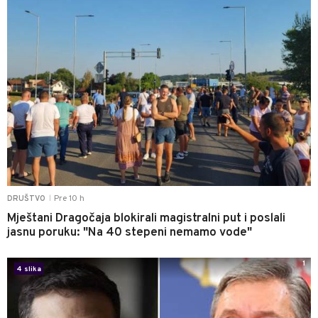
Pre 10 h
DRUŠTVO
|
Mještani Dragočaja blokirali magistralni put i poslali
jasnu poruku: "Na 40 stepeni nemamo vode"
1
4 slika