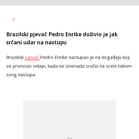
Vesna
AUTOR
0
Kerkez
Brazilski pjevač Pedro Enrike doživio je jak
srčani udar na nastupu
Brazilski
pjevač
Pedro Enrike nastupao je na događaju koji
se prenosio onlajn, kada se iznenada sručio na sceni tokom
svog nastupa.