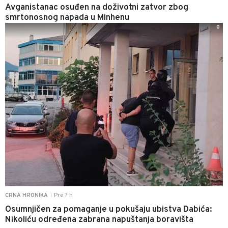
Avganistanac osuđen na doživotni zatvor zbog
smrtonosnog napada u Minhenu
0
Pre 7 h
CRNA HRONIKA
|
Osumnjičen za pomaganje u pokušaju ubistva Dabića:
Nikoliću određena zabrana napuštanja boravišta