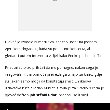
Pjevač je izvodio numeru "Vai ser tao lindo" na jednom
vjerskom događaju, kada su posjetioci koncerta, ali i
gledaoci putem Interneta vidjeli kako Enrike pada na leđa.
Prisutni su brzo pritrčali da mu pomognu, nakon čega je
reagovala Hitna pomoć i prevezla ga u najbližu kliniku gdje
su ljekari samo mogli da konstatuju smrt. Enrikeova
izdavačka kuća "Todah Music" izjavila je za "Radio 93" da je
pjevač doživio j
ak srčani udar
, prenosi Dejli mejl.