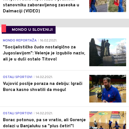
stanovniku zaboravljenog zaseoka u
Dalmaciji (VIDEO)
MONDO U SLOVENIJI
4
MONDO REPORTAŽA
16.02.2021.
|
"Socijalističko čudo nostalgično za
Jugoslavijom": Velenje je izgubilo naziv,
ali je u duši ostalo Titovo!
1
OSTALI SPORTOVI
14.02.2021.
|
Vujović poslije poraza na debiju: Igrači
Borca kasno shvatili da mogu!
3
OSTALI SPORTOVI
14.02.2021.
|
Borac potonuo, pa se vratio, ali Gorenje
dolazi u Banjaluku sa "plus četiri"!