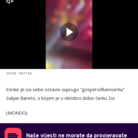
zvuk
IZVOR: TWITTER
Enrike je iza sebe ostavio suprugu "gospel influenserku"
Sulijan Bareto, s kojom je u oktobru dobio ćerku Zoi.
(MONDO)
Naše vijesti ne morate da provjeravate