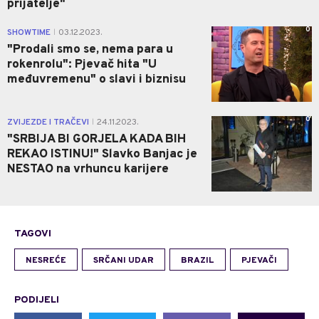
prijatelje"
0
SHOWTIME
03.12.2023.
|
"Prodali smo se, nema para u
rokenrolu": Pjevač hita "U
međuvremenu" o slavi i biznisu
0
ZVIJEZDE I TRAČEVI
24.11.2023.
|
"SRBIJA BI GORJELA KADA BIH
REKAO ISTINU!" Slavko Banjac je
NESTAO na vrhuncu karijere
TAGOVI
NESREĆE
SRČANI UDAR
BRAZIL
PJEVAČI
PODIJELI