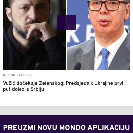
Pre 10 h
REGION
|
Vučić dočekuje Zelenskog: Predsjednik Ukrajine prvi
put dolazi u Srbiju
PREUZMI NOVU MONDO APLIKACIJU