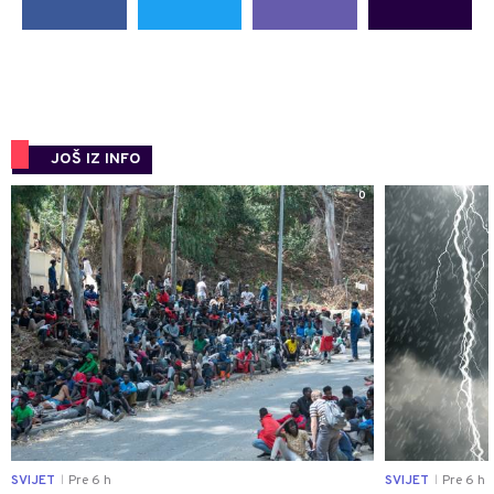
JOŠ IZ INFO
0
SVIJET
Pre 6 h
SVIJET
Pre 6 h
|
|