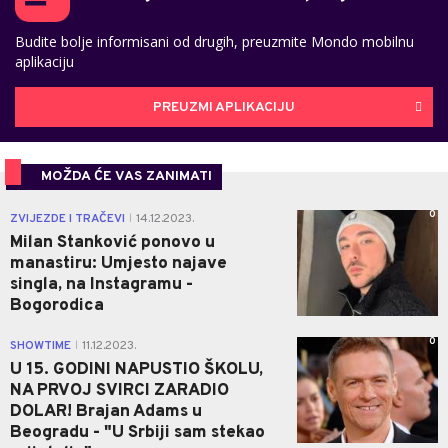
Budite bolje informisani od drugih, preuzmite Mondo mobilnu
aplikaciju
PREUZMI APLIKACIJU
MOŽDA ĆE VAS ZANIMATI
0
ZVIJEZDE I TRAČEVI
14.12.2023.
|
Milan Stanković ponovo u
manastiru: Umjesto najave
singla, na Instagramu -
Bogorodica
0
SHOWTIME
11.12.2023.
|
U 15. GODINI NAPUSTIO ŠKOLU,
NA PRVOJ SVIRCI ZARADIO
DOLAR! Brajan Adams u
Beogradu - "U Srbiji sam stekao