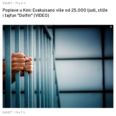
Pre 6 h
SVIJET
|
Poplave u Kini: Evakuisano više od 25.000 ljudi, stiže
i tajfun "Dolfin" (VIDEO)
0
Pre 7 h
SVIJET
|