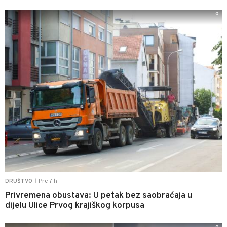
0
Pre 7 h
DRUŠTVO
|
Privremena obustava: U petak bez saobraćaja u
dijelu Ulice Prvog krajiškog korpusa