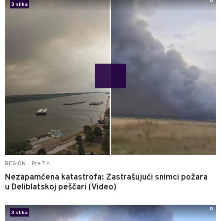
0
3 slika
Pre 7 h
REGION
|
Nezapamćena katastrofa: Zastrašujući snimci požara
u Deliblatskoj peščari (Video)
0
3 slika