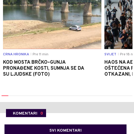
CRNA HRONIKA
Pre 11 min
SVIJET
Pre 18 m
|
|
KOD MOSTA BRČKO–GUNJA
HAOS NA AE
PRONAĐENE KOSTI, SUMNJA SE DA
OŠTEĆENA PI
SU LJUDSKE (FOTO)
OTKAZANI, P
KOMENTARI
0
SVI KOMENTARI