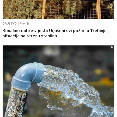
Pre 1 h
DRUŠTVO
|
Konačno dobre vijesti: Ugašeni svi požari u Trebinju,
situacija na terenu stabilna
0