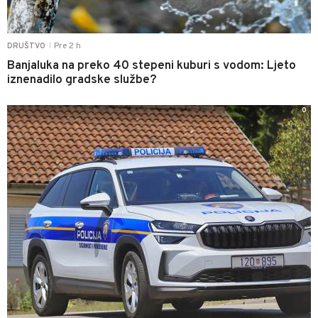
Pre 2 h
DRUŠTVO
|
Banjaluka na preko 40 stepeni kuburi s vodom: Ljeto
iznenadilo gradske službe?
0