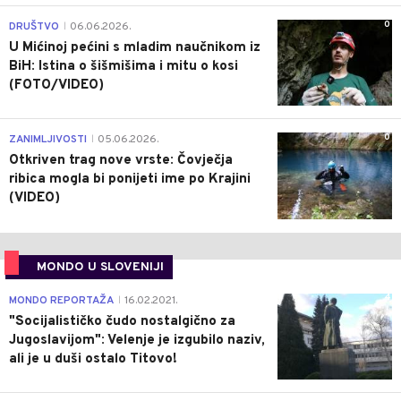
0
DRUŠTVO
06.06.2026.
|
U Mićinoj pećini s mladim naučnikom iz
BiH: Istina o šišmišima i mitu o kosi
(FOTO/VIDEO)
0
ZANIMLJIVOSTI
05.06.2026.
|
Otkriven trag nove vrste: Čovječja
ribica mogla bi ponijeti ime po Krajini
(VIDEO)
MONDO U SLOVENIJI
4
MONDO REPORTAŽA
16.02.2021.
|
"Socijalističko čudo nostalgično za
Jugoslavijom": Velenje je izgubilo naziv,
ali je u duši ostalo Titovo!