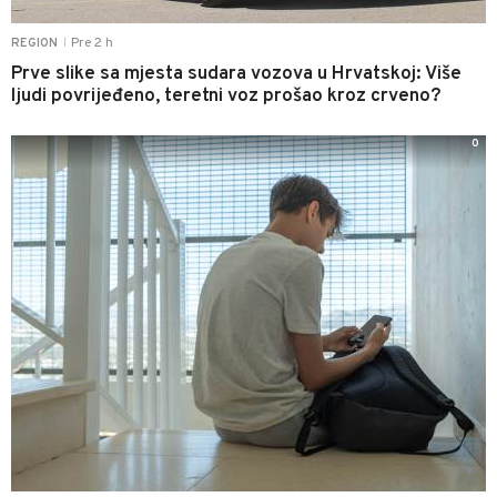
Pre 2 h
REGION
|
Prve slike sa mjesta sudara vozova u Hrvatskoj: Više
ljudi povrijeđeno, teretni voz prošao kroz crveno?
0