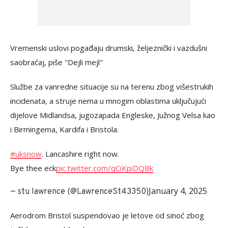
Vremenski uslovi pogađaju drumski, željeznički i vazdušni
saobraćaj, piše "Dejli mejl"
Službe za vanredne situacije su na terenu zbog višestrukih
incidenata, a struje nema u mnogim oblastima uključujući
dijelove Midlandsa, jugozapada Engleske, Južnog Velsa kao
i Birmingema, Kardifa i Bristola.
#uksnow
. Lancashire right now.
Bye thee eck
pic.twitter.com/qCiKpiDQBk
January 4, 2025
— stu lawrence (@LawrenceSt43350)
Aerodrom Bristol suspendovao je letove od sinoć zbog