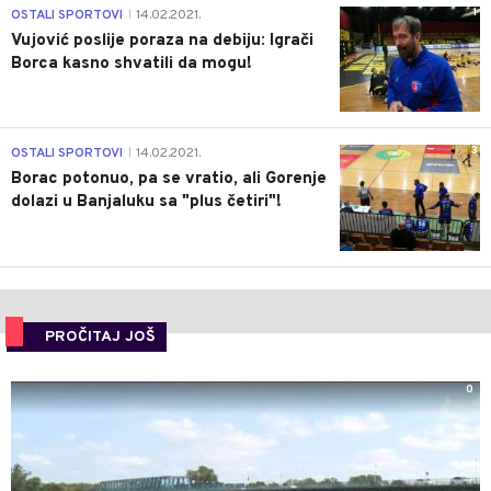
1
OSTALI SPORTOVI
14.02.2021.
|
Vujović poslije poraza na debiju: Igrači
Borca kasno shvatili da mogu!
3
OSTALI SPORTOVI
14.02.2021.
|
Borac potonuo, pa se vratio, ali Gorenje
dolazi u Banjaluku sa "plus četiri"!
PROČITAJ JOŠ
0