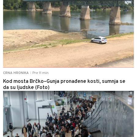
Pre 11 min
CRNA HRONIKA
|
Kod mosta Brčko–Gunja pronađene kosti, sumnja se
da su ljudske (Foto)
0