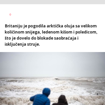
Vesna
AUTOR
0
Kerkez
Britaniju je pogodila arktička oluja sa velikom
količinom snijega, ledenom kišom i poledicom,
što je dovelo do blokade saobraćaja i
isključenja struje.