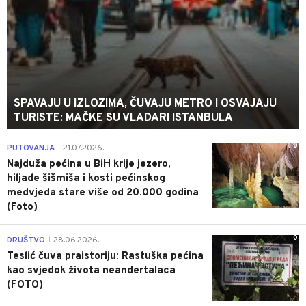
SPAVAJU U IZLOZIMA, ČUVAJU METRO I OSVAJAJU
TURISTE: MAČKE SU VLADARI ISTANBULA
0
PUTOVANJA
21.07.2026.
|
Najduža pećina u BiH krije jezero,
hiljade šišmiša i kosti pećinskog
medvjeda stare više od 20.000 godina
(Foto)
0
DRUŠTVO
28.06.2026.
|
Teslić čuva praistoriju: Rastuška pećina
kao svjedok života neandertalaca
(FOTO)