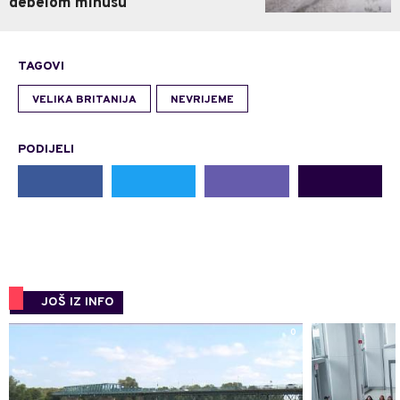
debelom minusu
TAGOVI
VELIKA BRITANIJA
NEVRIJEME
PODIJELI
JOŠ IZ INFO
0