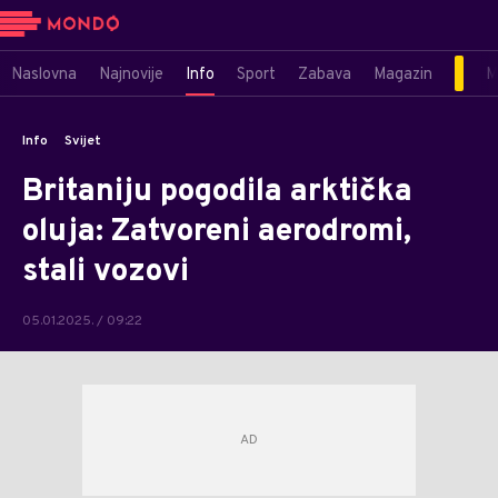
Naslovna
Najnovije
Info
Sport
Zabava
Magazin
M
Info
Svijet
Britaniju pogodila arktička
oluja: Zatvoreni aerodromi,
stali vozovi
05.01.2025. / 09:22