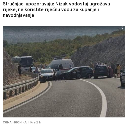
Stručnjaci upozoravaju: Nizak vodostaj ugrožava
rijeke, ne koristite riječnu vodu za kupanje i
navodnjavanje
0
Pre 2 h
CRNA HRONIKA
|