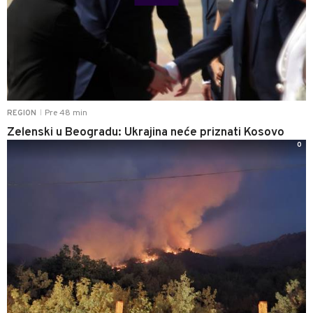
Pre 48 min
REGION
|
Zelenski u Beogradu: Ukrajina neće priznati Kosovo
0