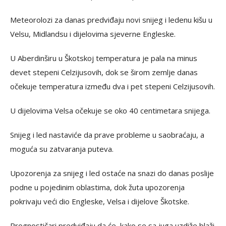
Meteorolozi za danas predviđaju novi snijeg i ledenu kišu u
Velsu, Midlandsu i dijelovima sjeverne Engleske.
U Aberdinširu u Škotskoj temperatura je pala na minus
devet stepeni Celzijusovih, dok se širom zemlje danas
očekuje temperatura između dva i pet stepeni Celzijusovih.
U dijelovima Velsa očekuje se oko 40 centimetara snijega.
Snijeg i led nastaviće da prave probleme u saobraćaju, a
moguća su zatvaranja puteva.
Upozorenja za snijeg i led ostaće na snazi do danas poslije
podne u pojedinim oblastima, dok žuta upozorenja
pokrivaju veći dio Engleske, Velsa i dijelove Škotske.
Prognostičari predviđaju da će, kako se sa juga uzdiže blaži