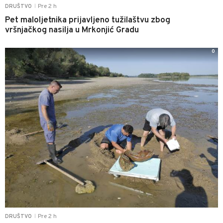
Pre 2 h
DRUŠTVO
|
Pet maloljetnika prijavljeno tužilaštvu zbog
vršnjačkog nasilja u Mrkonjić Gradu
0
Pre 2 h
DRUŠTVO
|