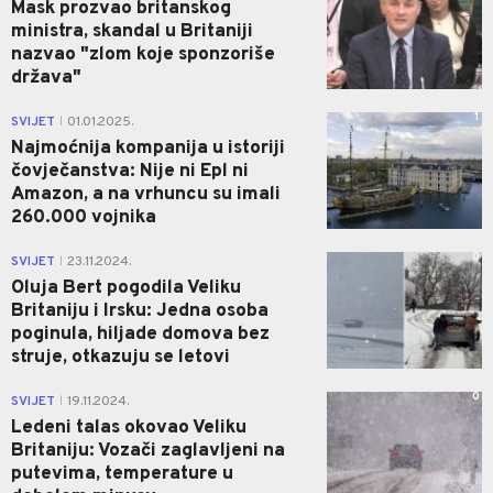
Mask prozvao britanskog
ministra, skandal u Britaniji
nazvao "zlom koje sponzoriše
država"
1
SVIJET
01.01.2025.
|
Najmoćnija kompanija u istoriji
čovječanstva: Nije ni Epl ni
Amazon, a na vrhuncu su imali
260.000 vojnika
0
SVIJET
23.11.2024.
|
Oluja Bert pogodila Veliku
Britaniju i Irsku: Jedna osoba
poginula, hiljade domova bez
struje, otkazuju se letovi
0
SVIJET
19.11.2024.
|
Ledeni talas okovao Veliku
Britaniju: Vozači zaglavljeni na
putevima, temperature u