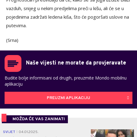
vazduh, snijeg u nekim predjelima preći u kišu, ali će se u
pojedinima zadržati ledena kiša, što će pogoršati uslove na
putevima.
(Srna)
Naše vijesti ne morate da provjeravate
Budite bolje informisani od drugih, preuzmite Mondo mobilnu
aplikaciju
PREUZMI APLIKACIJU
MOŽDA ĆE VAS ZANIMATI
0
SVIJET
04.01.2025.
|