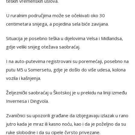
teških vremenskih uslova.
U ruralnim područjima može se očekivati oko 30
centimetara snijega, a pojedina sela biće zavijana.
Situacija je posebno teška u dijelovima Velsa i Midlandsa,
gdje veliki snijeg otežava saobraćaj.
I na auto-putevima registrovani su poremećaji, posebno na
putu M5 u Somersetu, gdje je došlo do više udesa, kolona
vozila i kašnjenja.
Željeznički saobraćaj u Škotskoj je u prekidu na liniji između
Invernesa i Dingvola.
Zvaničnici su upozorili građane da izbjegavaju izlazak u rano
jutro kada je mraz ili kasno noću, kao i da je poželjno da su
ruke slobodne i da su cipele čvrsto privezane.