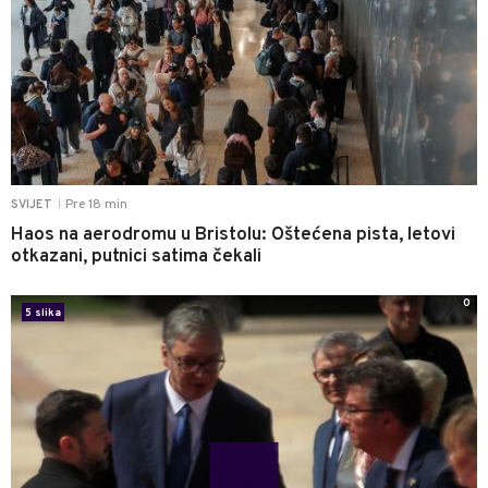
Pre 18 min
SVIJET
|
Haos na aerodromu u Bristolu: Oštećena pista, letovi
otkazani, putnici satima čekali
0
5 slika