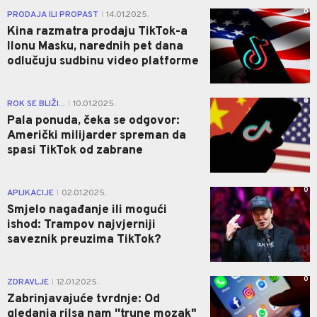
0
PRODAJA ILI PROPAST
14.01.2025.
|
Kina razmatra prodaju TikTok-a
Ilonu Masku, narednih pet dana
odlučuju sudbinu video platforme
0
ROK SE BLIŽI...
10.01.2025.
|
Pala ponuda, čeka se odgovor:
Američki milijarder spreman da
spasi TikTok od zabrane
0
APLIKACIJE
02.01.2025.
|
Smjelo nagađanje ili mogući
ishod: Trampov najvjerniji
saveznik preuzima TikTok?
0
ZDRAVLJE
12.01.2025.
|
Zabrinjavajuće tvrdnje: Od
gledanja rilsa nam ''trune mozak"