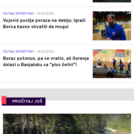
1
OSTALI SPORTOVI
14.02.2021.
|
Vujović poslije poraza na debiju: Igrači
Borca kasno shvatili da mogu!
3
OSTALI SPORTOVI
14.02.2021.
|
Borac potonuo, pa se vratio, ali Gorenje
dolazi u Banjaluku sa "plus četiri"!
PROČITAJ JOŠ
0