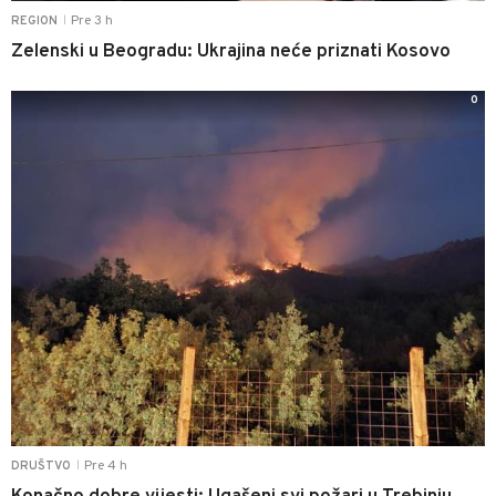
Pre 3 h
REGION
|
Zelenski u Beogradu: Ukrajina neće priznati Kosovo
0
Pre 4 h
DRUŠTVO
|