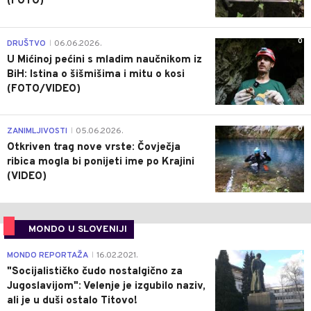
(FOTO)
0
DRUŠTVO
06.06.2026.
|
U Mićinoj pećini s mladim naučnikom iz
BiH: Istina o šišmišima i mitu o kosi
(FOTO/VIDEO)
0
ZANIMLJIVOSTI
05.06.2026.
|
Otkriven trag nove vrste: Čovječja
ribica mogla bi ponijeti ime po Krajini
(VIDEO)
MONDO U SLOVENIJI
4
MONDO REPORTAŽA
16.02.2021.
|
"Socijalističko čudo nostalgično za
Jugoslavijom": Velenje je izgubilo naziv,
ali je u duši ostalo Titovo!