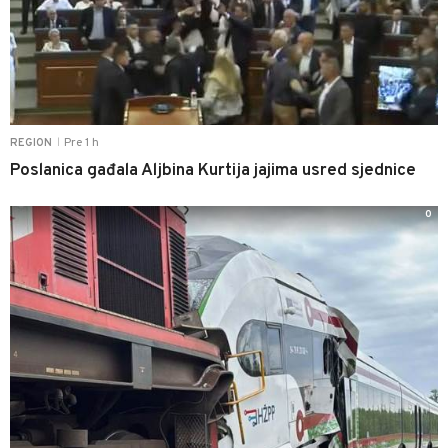
Pre 1 h
REGION
|
Poslanica gađala Aljbina Kurtija jajima usred sjednice
0