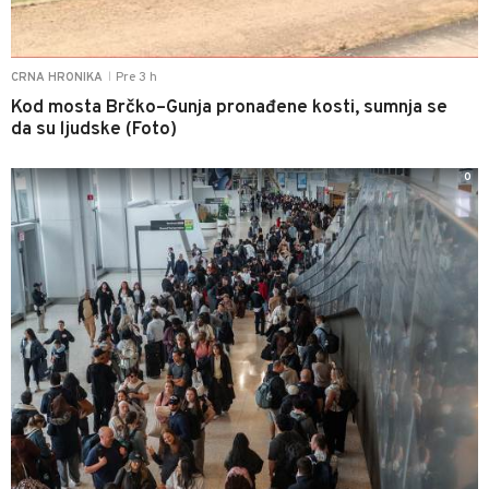
Pre 3 h
CRNA HRONIKA
|
Kod mosta Brčko–Gunja pronađene kosti, sumnja se
da su ljudske (Foto)
0