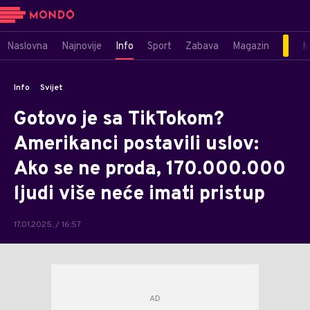
Naslovna
Najnovije
Info
Sport
Zabava
Magazin
M
Info
Svijet
Gotovo je sa TikTokom?
Amerikanci postavili uslov:
Ako se ne proda, 170.000.000
ljudi više neće imati pristup
17.01.2025. / 16:57