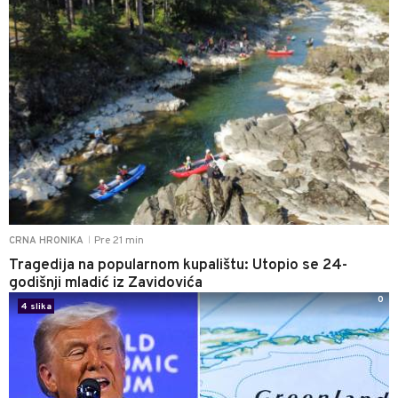
Pre 21 min
CRNA HRONIKA
|
Tragedija na popularnom kupalištu: Utopio se 24-
godišnji mladić iz Zavidovića
0
4 slika