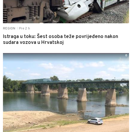
Pre 2 h
REGION
|
Istraga u toku: Šest osoba teže povrijeđeno nakon
sudara vozova u Hrvatskoj
0