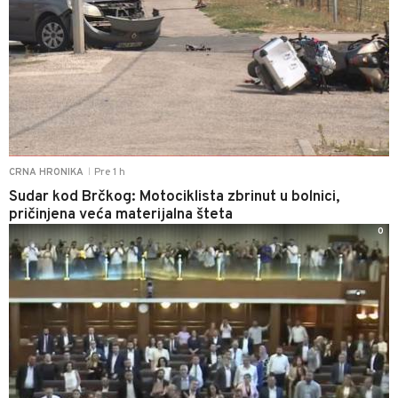
Pre 1 h
CRNA HRONIKA
|
Sudar kod Brčkog: Motociklista zbrinut u bolnici,
pričinjena veća materijalna šteta
0