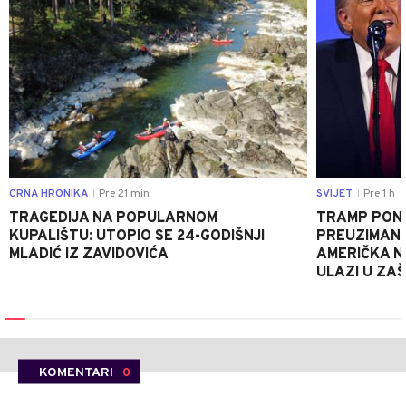
CRNA HRONIKA
Pre 21 min
SVIJET
Pre 1 h
|
|
TRAGEDIJA NA POPULARNOM
TRAMP PONO
KUPALIŠTU: UTOPIO SE 24-GODIŠNJI
PREUZIMAN
MLADIĆ IZ ZAVIDOVIĆA
AMERIČKA N
ULAZI U ZA
KOMENTARI
0