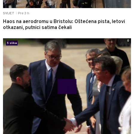
Pre 3 h
SVIJET
|
Haos na aerodromu u Bristolu: Oštećena pista, letovi
otkazani, putnici satima čekali
0
5 slika