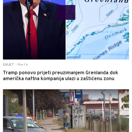
Pre 1 h
SVIJET
|
Tramp ponovo prijeti preuzimanjem Grenlanda dok
američka naftna kompanija ulazi u zaštićenu zonu
0