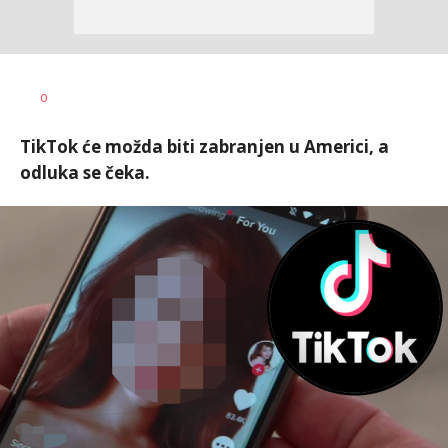
Jana
AUTOR
0
Desovski
TikTok će možda biti zabranjen u Americi, a
odluka se čeka.