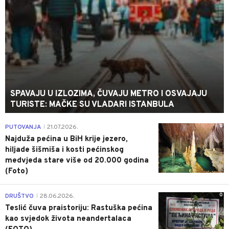
SPAVAJU U IZLOZIMA, ČUVAJU METRO I OSVAJAJU
TURISTE: MAČKE SU VLADARI ISTANBULA
0
PUTOVANJA
21.07.2026.
|
Najduža pećina u BiH krije jezero,
hiljade šišmiša i kosti pećinskog
medvjeda stare više od 20.000 godina
(Foto)
0
DRUŠTVO
28.06.2026.
|
Teslić čuva praistoriju: Rastuška pećina
kao svjedok života neandertalaca