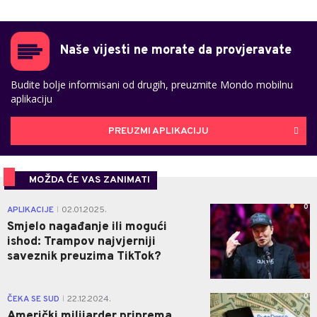
Naše vijesti ne morate da provjeravate
Budite bolje informisani od drugih, preuzmite Mondo mobilnu
aplikaciju
PREUZMI APLIKACIJU
MOŽDA ĆE VAS ZANIMATI
0
APLIKACIJE
02.01.2025.
|
Smjelo nagađanje ili mogući
ishod: Trampov najvjerniji
saveznik preuzima TikTok?
0
ČEKA SE SUD
22.12.2024.
|
Američki milijarder priprema