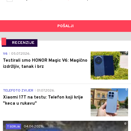
POŠALJI
RECENZIJE
0
V6
05.07.2026.
|
Testirali smo HONOR Magic V6: Magično
izdržljiv, tanak i brz
0
TELEFOTO ZVIJER
01.07.2026.
|
Xiaomi 17T na testu: Telefon koji krije
"keca u rukavu"
0
04.06.2026.
T SERIJA