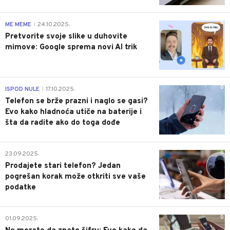
0
ME MEME
24.10.2025.
|
Pretvorite svoje slike u duhovite
mimove: Google sprema novi AI trik
0
ISPOD NULE
17.10.2025.
|
Telefon se brže prazni i naglo se gasi?
Evo kako hladnoća utiče na baterije i
šta da radite ako do toga dođe
0
23.09.2025.
Prodajete stari telefon? Jedan
pogrešan korak može otkriti sve vaše
podatke
0
01.09.2025.