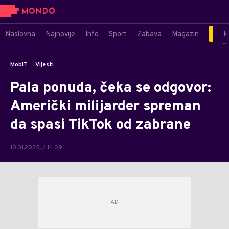
Naslovna
Najnovije
Info
Sport
Zabava
Magazin
M
MobIT
Vijesti
Pala ponuda, čeka se odgovor:
Američki milijarder spreman
da spasi TikTok od zabrane
10.01.2025. / 14:09