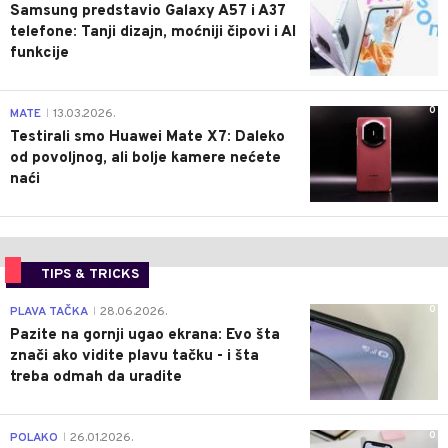
Samsung predstavio Galaxy A57 i A37
telefone: Tanji dizajn, moćniji čipovi i AI
funkcije
0
MATE
13.03.2026.
|
Testirali smo Huawei Mate X7: Daleko
od povoljnog, ali bolje kamere nećete
naći
TIPS & TRICKS
0
PLAVA TAČKA
28.06.2026.
|
Pazite na gornji ugao ekrana: Evo šta
znači ako vidite plavu tačku - i šta
treba odmah da uradite
0
POLAKO
26.01.2026.
|