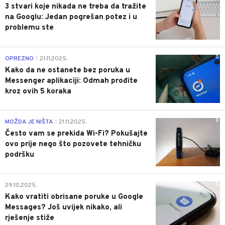
3 stvari koje nikada ne treba da tražite
na Googlu: Jedan pogrešan potez i u
problemu ste
0
OPREZNO
21.11.2025.
|
Kako da ne ostanete bez poruka u
Messenger aplikaciji: Odmah prođite
kroz ovih 5 koraka
0
MOŽDA JE NIŠTA
21.11.2025.
|
Često vam se prekida Wi-Fi? Pokušajte
ovo prije nego što pozovete tehničku
podršku
0
29.10.2025.
Kako vratiti obrisane poruke u Google
Messages? Još uvijek nikako, ali
rješenje stiže