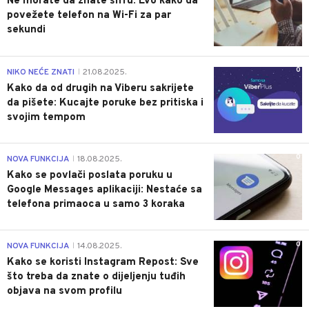
Ne morate da znate šifru: Evo kako da
povežete telefon na Wi-Fi za par
sekundi
0
NIKO NEĆE ZNATI
21.08.2025.
|
Kako da od drugih na Viberu sakrijete
da pišete: Kucajte poruke bez pritiska i
svojim tempom
0
NOVA FUNKCIJA
18.08.2025.
|
Kako se povlači poslata poruku u
Google Messages aplikaciji: Nestaće sa
telefona primaoca u samo 3 koraka
0
NOVA FUNKCIJA
14.08.2025.
|
Kako se koristi Instagram Repost: Sve
što treba da znate o dijeljenju tuđih
objava na svom profilu