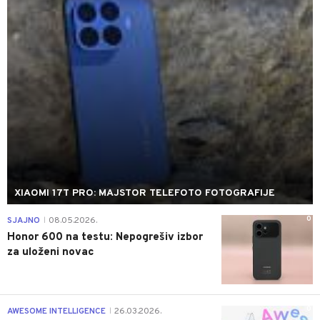
XIAOMI 17T PRO: MAJSTOR TELEFOTO FOTOGRAFIJE
0
SJAJNO
08.05.2026.
|
Honor 600 na testu: Nepogrešiv izbor
za uloženi novac
0
AWESOME INTELLIGENCE
26.03.2026.
|