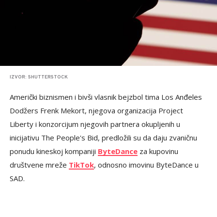
IZVOR: SHUTTERSTOCK
Američki biznismen i bivši vlasnik bejzbol tima Los Anđeles
Dodžers Frenk Mekort, njegova organizacija Project
Liberty i konzorcijum njegovih partnera okupljenih u
inicijativu The People's Bid, predložili su da daju zvaničnu
ponudu kineskoj kompaniji
ByteDance
za kupovinu
društvene mreže
TikTok
, odnosno imovinu ByteDance u
SAD.