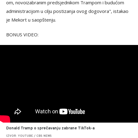
om, novoizabranim predsjednikom Trampom i budućom
administracijom u cilju postizanja ovog dogovora", istakao
je Mekort u saopštenju.
BONUS VIDEO:
Donald Tramp o sprečavanju zabrane TikTok-a
IZVOR: YOUTUBE / CBS NEWS