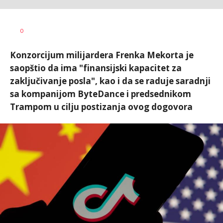
Miloš B.
AUTOR
0
Jovanović
Konzorcijum milijardera Frenka Mekorta je
saopštio da ima "finansijski kapacitet za
zaključivanje posla", kao i da se raduje saradnji
sa kompanijom ByteDance i predsednikom
Trampom u cilju postizanja ovog dogovora