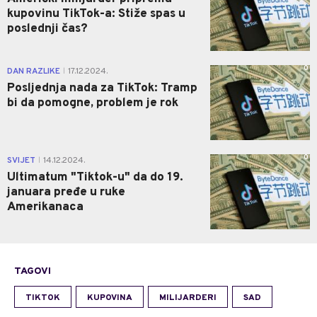
kupovinu TikTok-a: Stiže spas u
poslednji čas?
0
DAN RAZLIKE
17.12.2024.
|
Posljednja nada za TikTok: Tramp
bi da pomogne, problem je rok
0
SVIJET
14.12.2024.
|
Ultimatum "Tiktok-u" da do 19.
januara pređe u ruke
Amerikanaca
TAGOVI
TIKTOK
KUPOVINA
MILIJARDERI
SAD