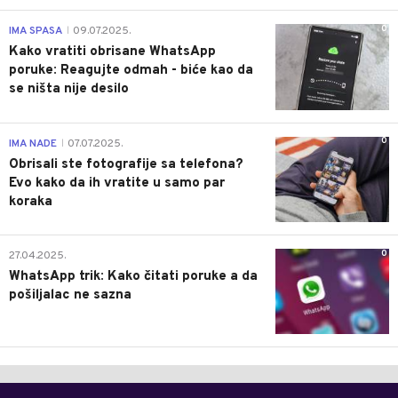
0
IMA SPASA
09.07.2025.
|
Kako vratiti obrisane WhatsApp
poruke: Reagujte odmah - biće kao da
se ništa nije desilo
0
IMA NADE
07.07.2025.
|
Obrisali ste fotografije sa telefona?
Evo kako da ih vratite u samo par
koraka
0
27.04.2025.
WhatsApp trik: Kako čitati poruke a da
pošiljalac ne sazna