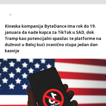
Miloš B.
AUTOR
0
Jovanović
Kineska kompanija ByteDance ima rok do 19.
januara da nađe kupca za TikTok u SAD, dok
Tramp kao potencijalni spasilac te platforme na
dužnost u Beloj kući zvanično stupa jedan dan
kasnije