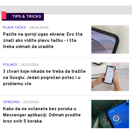
TIPS & TRICKS
0
PLAVA TAČKA
28.06.2026.
|
Pazite na gornji ugao ekrana: Evo šta
znači ako vidite plavu tačku - i šta
treba odmah da uradite
0
POLAKO
26.01.2026.
|
3 stvari koje nikada ne treba da tražite
na Googlu: Jedan pogrešan potez i u
problemu ste
0
OPREZNO
21.11.2025.
|
Kako da ne ostanete bez poruka u
Messenger aplikaciji: Odmah prođite
kroz ovih 5 koraka