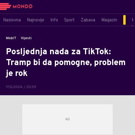
Naslovna
Najnovije
Info
Sport
Zabava
Magazin
M
MobIT
Vijesti
Posljednja nada za TikTok:
Tramp bi da pomogne, problem
je rok
17.12.2024. / 20:39