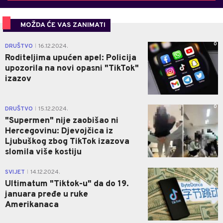
MOŽDA ĆE VAS ZANIMATI
0
DRUŠTVO
16.12.2024.
|
Roditeljima upućen apel: Policija
upozorila na novi opasni "TikTok"
izazov
0
DRUŠTVO
15.12.2024.
|
"Supermen" nije zaobišao ni
Hercegovinu: Djevojčica iz
Ljubuškog zbog TikTok izazova
slomila više kostiju
0
SVIJET
14.12.2024.
|
Ultimatum "Tiktok-u" da do 19.
januara pređe u ruke
Amerikanaca