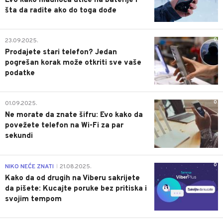
Evo kako hladnoća utiče na baterije i
šta da radite ako do toga dođe
0
23.09.2025.
Prodajete stari telefon? Jedan
pogrešan korak može otkriti sve vaše
podatke
0
01.09.2025.
Ne morate da znate šifru: Evo kako da
povežete telefon na Wi-Fi za par
sekundi
0
NIKO NEĆE ZNATI
21.08.2025.
|
Kako da od drugih na Viberu sakrijete
da pišete: Kucajte poruke bez pritiska i
svojim tempom