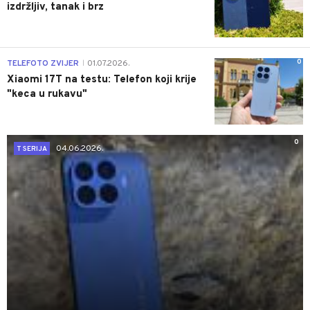
izdržljiv, tanak i brz
0
TELEFOTO ZVIJER
01.07.2026.
|
Xiaomi 17T na testu: Telefon koji krije
"keca u rukavu"
0
04.06.2026.
T SERIJA