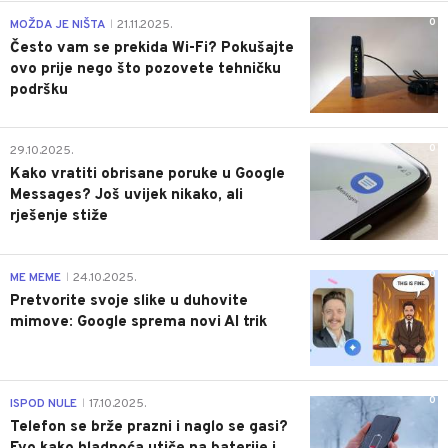
0
MOŽDA JE NIŠTA
21.11.2025.
|
Često vam se prekida Wi-Fi? Pokušajte
ovo prije nego što pozovete tehničku
podršku
0
29.10.2025.
Kako vratiti obrisane poruke u Google
Messages? Još uvijek nikako, ali
rješenje stiže
0
ME MEME
24.10.2025.
|
Pretvorite svoje slike u duhovite
mimove: Google sprema novi AI trik
0
ISPOD NULE
17.10.2025.
|
Telefon se brže prazni i naglo se gasi?