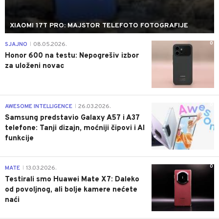
XIAOMI 17T PRO: MAJSTOR TELEFOTO FOTOGRAFIJE
0
SJAJNO
08.05.2026.
|
Honor 600 na testu: Nepogrešiv izbor
za uloženi novac
0
AWESOME INTELLIGENCE
26.03.2026.
|
Samsung predstavio Galaxy A57 i A37
telefone: Tanji dizajn, moćniji čipovi i AI
funkcije
0
MATE
13.03.2026.
|
Testirali smo Huawei Mate X7: Daleko
od povoljnog, ali bolje kamere nećete
naći