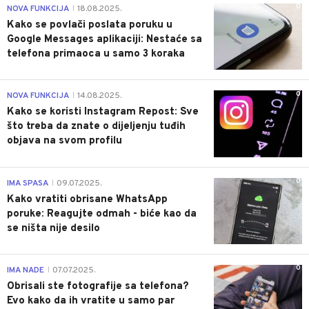
0
NOVA FUNKCIJA
18.08.2025.
|
Kako se povlači poslata poruku u
Google Messages aplikaciji: Nestaće sa
telefona primaoca u samo 3 koraka
0
NOVA FUNKCIJA
14.08.2025.
|
Kako se koristi Instagram Repost: Sve
što treba da znate o dijeljenju tuđih
objava na svom profilu
0
IMA SPASA
09.07.2025.
|
Kako vratiti obrisane WhatsApp
poruke: Reagujte odmah - biće kao da
se ništa nije desilo
0
IMA NADE
07.07.2025.
|
Obrisali ste fotografije sa telefona?
Evo kako da ih vratite u samo par