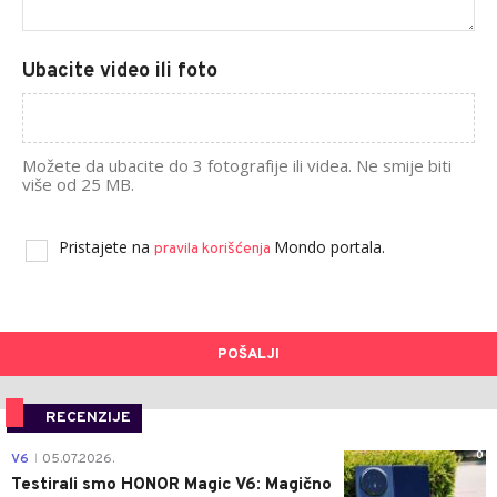
Ubacite video ili foto
Možete da ubacite do 3 fotografije ili videa. Ne smije biti
više od 25 MB.
Pristajete na
Mondo portala.
pravila korišćenja
POŠALJI
RECENZIJE
0
V6
05.07.2026.
|
Testirali smo HONOR Magic V6: Magično