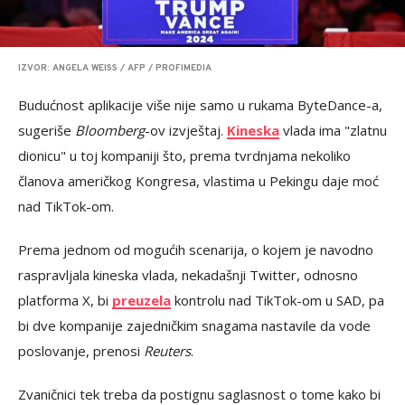
IZVOR: ANGELA WEISS / AFP / PROFIMEDIA
Budućnost aplikacije više nije samo u rukama ByteDance-a,
sugeriše
Bloomberg
-ov izvještaj.
Kineska
vlada ima "zlatnu
dionicu" u toj kompaniji što, prema tvrdnjama nekoliko
članova američkog Kongresa, vlastima u Pekingu daje moć
nad TikTok-om.
Prema jednom od mogućih scenarija, o kojem je navodno
raspravljala kineska vlada, nekadašnji Twitter, odnosno
platforma X, bi
preuzela
kontrolu nad TikTok-om u SAD, pa
bi dve kompanije zajedničkim snagama nastavile da vode
poslovanje, prenosi
Reuters
.
Zvaničnici tek treba da postignu saglasnost o tome kako bi