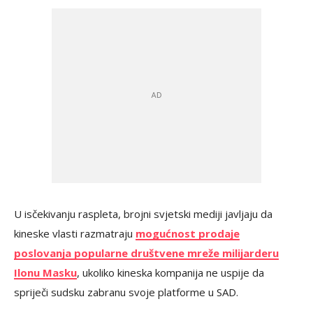
U isčekivanju raspleta, brojni svjetski mediji javljaju da
kineske vlasti razmatraju
mogućnost prodaje
poslovanja popularne društvene mreže milijarderu
Ilonu Masku
, ukoliko kineska kompanija ne uspije da
spriječi sudsku zabranu svoje platforme u SAD.