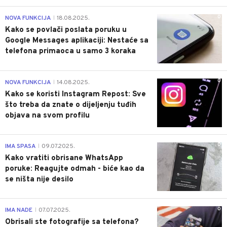
0
NOVA FUNKCIJA
18.08.2025.
|
Kako se povlači poslata poruku u
Google Messages aplikaciji: Nestaće sa
telefona primaoca u samo 3 koraka
0
NOVA FUNKCIJA
14.08.2025.
|
Kako se koristi Instagram Repost: Sve
što treba da znate o dijeljenju tuđih
objava na svom profilu
0
IMA SPASA
09.07.2025.
|
Kako vratiti obrisane WhatsApp
poruke: Reagujte odmah - biće kao da
se ništa nije desilo
0
IMA NADE
07.07.2025.
|
Obrisali ste fotografije sa telefona?