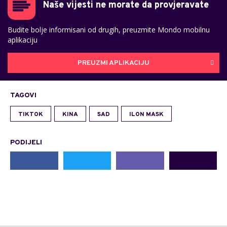
Naše vijesti ne morate da provjeravate
Budite bolje informisani od drugih, preuzmite Mondo mobilnu
aplikaciju
PREUZMI APLIKACIJU
TAGOVI
TIKTOK
KINA
SAD
ILON MASK
PODIJELI