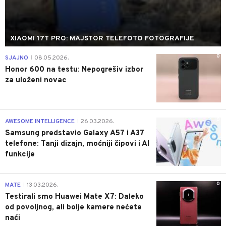
XIAOMI 17T PRO: MAJSTOR TELEFOTO FOTOGRAFIJE
0
SJAJNO
08.05.2026.
|
Honor 600 na testu: Nepogrešiv izbor
za uloženi novac
0
AWESOME INTELLIGENCE
26.03.2026.
|
Samsung predstavio Galaxy A57 i A37
telefone: Tanji dizajn, moćniji čipovi i AI
funkcije
0
MATE
13.03.2026.
|
Testirali smo Huawei Mate X7: Daleko
od povoljnog, ali bolje kamere nećete
naći