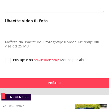
Ubacite video ili foto
Možete da ubacite do 3 fotografije ili videa. Ne smije biti
više od 25 MB.
Pristajete na
Mondo portala.
pravila korišćenja
POŠALJI
RECENZIJE
0
V6
05.07.2026.
|