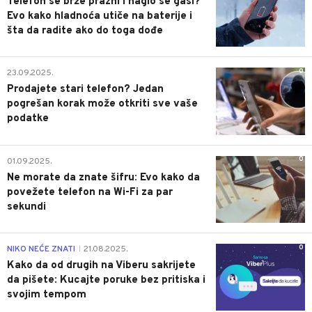
Telefon se brže prazni i naglo se gasi?
Evo kako hladnoća utiče na baterije i
šta da radite ako do toga dođe
0
23.09.2025.
Prodajete stari telefon? Jedan
pogrešan korak može otkriti sve vaše
podatke
0
01.09.2025.
Ne morate da znate šifru: Evo kako da
povežete telefon na Wi-Fi za par
sekundi
0
NIKO NEĆE ZNATI
21.08.2025.
|
Kako da od drugih na Viberu sakrijete
da pišete: Kucajte poruke bez pritiska i
svojim tempom