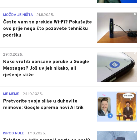
0
MOŽDA JE NIŠTA
21.11.2025.
|
Često vam se prekida Wi-Fi? Pokušajte
ovo prije nego što pozovete tehničku
podršku
0
29.10.2025.
Kako vratiti obrisane poruke u Google
Messages? Još uvijek nikako, ali
rješenje stiže
0
ME MEME
24.10.2025.
|
Pretvorite svoje slike u duhovite
mimove: Google sprema novi AI trik
0
ISPOD NULE
17.10.2025.
|