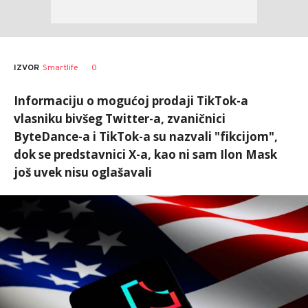
0
IZVOR
Smartlife
Informaciju o mogućoj prodaji TikTok-a
vlasniku bivšeg Twitter-a, zvaničnici
ByteDance-a i TikTok-a su nazvali "fikcijom",
dok se predstavnici X-a, kao ni sam Ilon Mask
još uvek nisu oglašavali