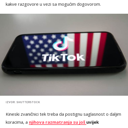
kakve razgovore u vezi sa mogućim dogovorom.
IZVOR: SHUTTERSTOCK
Kineski zvaničnici tek treba da postignu saglasnost o daljim
koracima, a
njihova razmatranja su još
uvijek