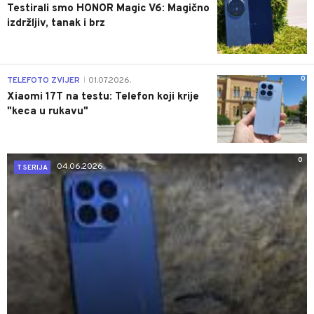
Testirali smo HONOR Magic V6: Magično
izdržljiv, tanak i brz
0
TELEFOTO ZVIJER
01.07.2026.
|
Xiaomi 17T na testu: Telefon koji krije
"keca u rukavu"
0
04.06.2026.
T SERIJA