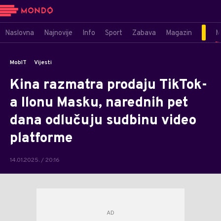
Naslovna
Najnovije
Info
Sport
Zabava
Magazin
M
MobIT
Vijesti
Kina razmatra prodaju TikTok-
a Ilonu Masku, narednih pet
dana odlučuju sudbinu video
platforme
14.01.2025. / 20:16