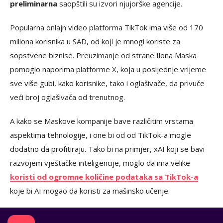
preliminarna
saopštili su izvori njujorške agencije.
Popularna onlajn video platforma TikTok ima više od 170
miliona korisnika u SAD, od koji je mnogi koriste za
sopstvene biznise. Preuzimanje od strane Ilona Maska
pomoglo naporima platforme X, koja u posljednje vrijeme
sve više gubi, kako korisnike, tako i oglašivače, da privuče
veći broj oglašivača od trenutnog.
A kako se Maskove kompanije bave različitim vrstama
aspektima tehnologije, i one bi od od TikTok-a mogle
dodatno da profitiraju. Tako bi na primjer, xAI koji se bavi
razvojem vještačke inteligencije, moglo da ima velike
koristi od ogromne količine podataka sa TikTok-a
koje bi AI mogao da koristi za mašinsko učenje.