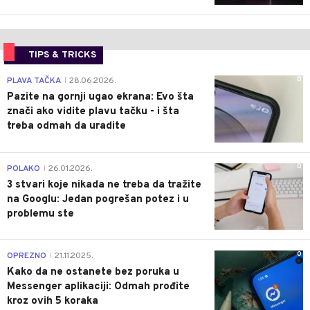
TIPS & TRICKS
0
PLAVA TAČKA
28.06.2026.
|
Pazite na gornji ugao ekrana: Evo šta
znači ako vidite plavu tačku - i šta
treba odmah da uradite
0
POLAKO
26.01.2026.
|
3 stvari koje nikada ne treba da tražite
na Googlu: Jedan pogrešan potez i u
problemu ste
0
OPREZNO
21.11.2025.
|
Kako da ne ostanete bez poruka u
Messenger aplikaciji: Odmah prođite
kroz ovih 5 koraka