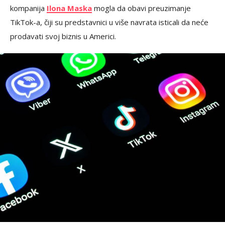
kompanija
Ilona Maska
mogla da obavi preuzimanje
TikTok-a, čiji su predstavnici u više navrata isticali da neće
prodavati svoj biznis u Americi.