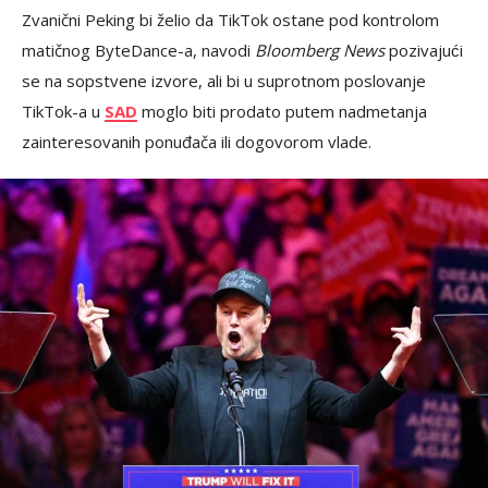
Zvanični Peking bi želio da TikTok ostane pod kontrolom
matičnog ByteDance-a, navodi
Bloomberg News
pozivajući
se na sopstvene izvore, ali bi u suprotnom poslovanje
TikTok-a u
SAD
moglo biti prodato putem nadmetanja
zainteresovanih ponuđača ili dogovorom vlade.