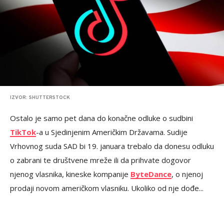
IZVOR: SHUTTERSTOCK
Ostalo je samo pet dana do konačne odluke o sudbini
TikTok
-a u Sjedinjenim Američkim Državama. Sudije
Vrhovnog suda SAD bi 19. januara trebalo da donesu odluku
o zabrani te društvene mreže ili da prihvate dogovor
njenog vlasnika, kineske kompanije
ByteDance
, o njenoj
prodaji novom američkom vlasniku. Ukoliko od nje dođe...