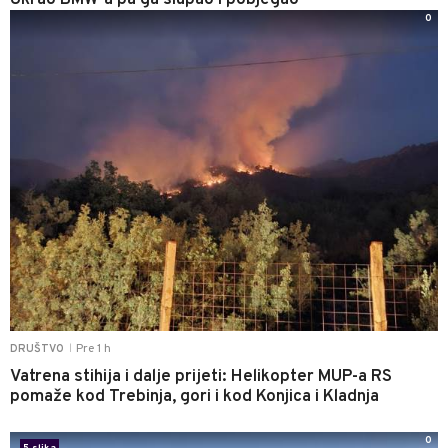
Ukrao BMW-a pa ga slupao i pobjegao
0
Pre 1 h
DRUŠTVO
|
Vatrena stihija i dalje prijeti: Helikopter MUP-a RS
pomaže kod Trebinja, gori i kod Konjica i Kladnja
0