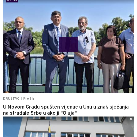
5 slika
Pre 1 h
DRUŠTVO
|
U Novom Gradu spušten vijenac u Unu u znak sjećanja
na stradale Srbe u akciji "Oluja"
0