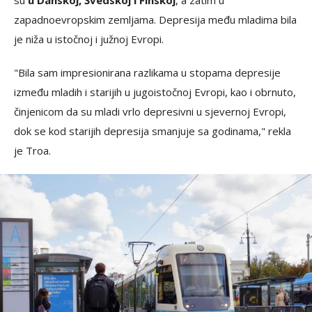
su
u Danskoj, Švedskoj i Finskoj
, a zatim u
zapadnoevropskim zemljama. Depresija među mladima bila
je niža u istočnoj i južnoj Evropi.
"Bila sam impresionirana razlikama u stopama depresije
između mladih i starijih u jugoistočnoj Evropi, kao i obrnuto,
činjenicom da su mladi vrlo depresivni u sjevernoj Evropi,
dok se kod starijih depresija smanjuje sa godinama," rekla
je Troa.