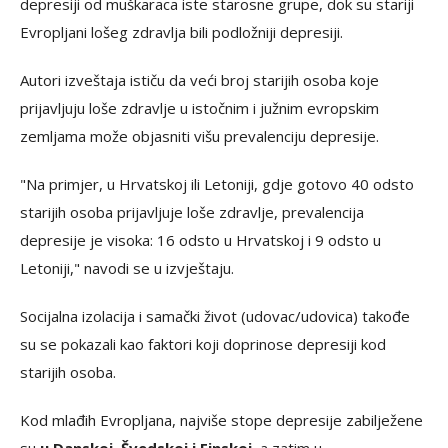
depresiji od muškaraca iste starosne grupe, dok su stariji
Evropljani lošeg zdravlja bili podložniji depresiji.
Autori izveštaja ističu da veći broj starijih osoba koje
prijavljuju loše zdravlje u istočnim i južnim evropskim
zemljama može objasniti višu prevalenciju depresije.
"Na primjer, u Hrvatskoj ili Letoniji, gdje gotovo 40 odsto
starijih osoba prijavljuje loše zdravlje, prevalencija
depresije je visoka: 16 odsto u Hrvatskoj i 9 odsto u
Letoniji," navodi se u izvještaju.
Socijalna izolacija i samački život (udovac/udovica) takođe
su se pokazali kao faktori koji doprinose depresiji kod
starijih osoba.
Kod mlađih Evropljana, najviše stope depresije zabilježene