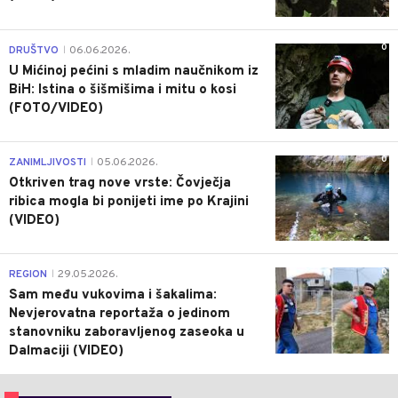
0
DRUŠTVO
06.06.2026.
|
U Mićinoj pećini s mladim naučnikom iz
BiH: Istina o šišmišima i mitu o kosi
(FOTO/VIDEO)
0
ZANIMLJIVOSTI
05.06.2026.
|
Otkriven trag nove vrste: Čovječja
ribica mogla bi ponijeti ime po Krajini
(VIDEO)
0
REGION
29.05.2026.
|
Sam među vukovima i šakalima:
Nevjerovatna reportaža o jedinom
stanovniku zaboravljenog zaseoka u
Dalmaciji (VIDEO)