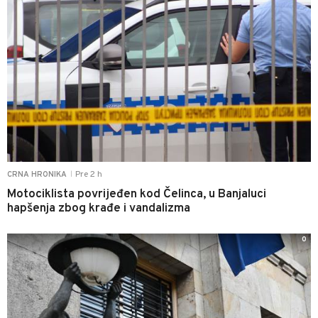
Pre 2 h
CRNA HRONIKA
|
Motociklista povrijeđen kod Čelinca, u Banjaluci
hapšenja zbog krađe i vandalizma
0