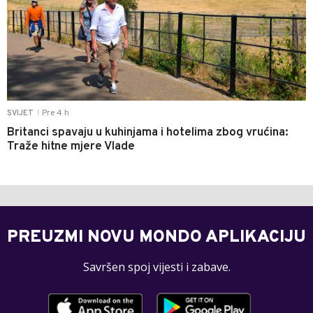
Pre 4 h
SVIJET
|
Britanci spavaju u kuhinjama i hotelima zbog vrućina:
Traže hitne mjere Vlade
PREUZMI NOVU MONDO APLIKACIJU
Savršen spoj vijesti i zabave.