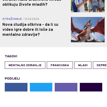
oblikuju živote mladih?
0
ISTRAŽIVANJE
12.06.2024.
|
Nova studija otkriva - da li su
video igre dobre ili loše za
mentalno zdravlje?
TAGOVI
MENTALNO ZDRAVLJE
FRANCUSKA
MLADI
DEPRE
PODIJELI