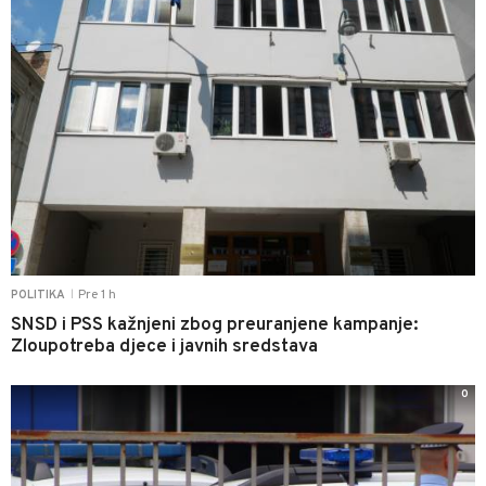
Pre 1 h
POLITIKA
|
SNSD i PSS kažnjeni zbog preuranjene kampanje:
Zloupotreba djece i javnih sredstava
0