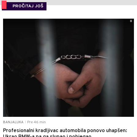
PROČITAJ JOŠ
0
Pre 46 min
BANJALUKA
|
Profesionalni kradljivac automobila ponovo uhapšen: