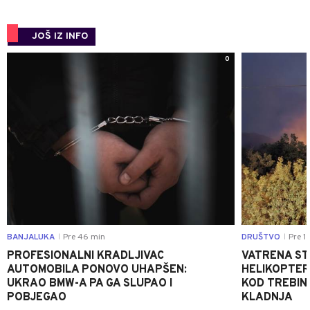
JOŠ IZ INFO
0
BANJALUKA
Pre 46 min
DRUŠTVO
Pre 1 
|
|
PROFESIONALNI KRADLJIVAC
VATRENA STIH
AUTOMOBILA PONOVO UHAPŠEN:
HELIKOPTER
UKRAO BMW-A PA GA SLUPAO I
KOD TREBINJ
POBJEGAO
KLADNJA