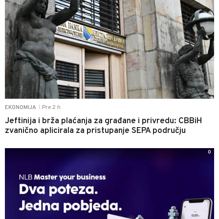
Pre 2 h
EKONOMIJA
|
Jeftinija i brža plaćanja za građane i privredu: CBBiH
zvanično aplicirala za pristupanje SEPA području
0