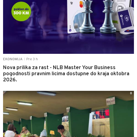
Pre 3 h
EKONOMIJA
|
Nova prilika za rast - NLB Master Your Business
pogodnosti pravnim licima dostupne do kraja oktobra
2026.
0