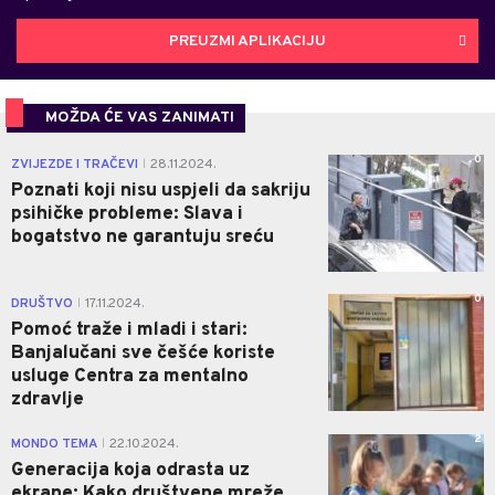
PREUZMI APLIKACIJU
MOŽDA ĆE VAS ZANIMATI
0
ZVIJEZDE I TRAČEVI
28.11.2024.
|
Poznati koji nisu uspjeli da sakriju
psihičke probleme: Slava i
bogatstvo ne garantuju sreću
0
DRUŠTVO
17.11.2024.
|
Pomoć traže i mladi i stari:
Banjalučani sve češće koriste
usluge Centra za mentalno
zdravlje
2
MONDO TEMA
22.10.2024.
|
Generacija koja odrasta uz
ekrane: Kako društvene mreže