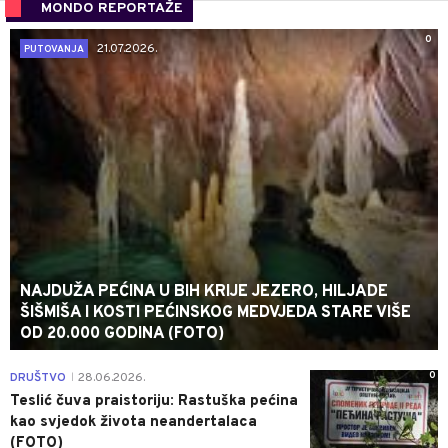
MONDO REPORTAŽE
0
21.07.2026.
PUTOVANJA
NAJDUŽA PEĆINA U BIH KRIJE JEZERO, HILJADE
ŠIŠMIŠA I KOSTI PEĆINSKOG MEDVJEDA STARE VIŠE
OD 20.000 GODINA (FOTO)
0
DRUŠTVO
28.06.2026.
|
Teslić čuva praistoriju: Rastuška pećina
kao svjedok života neandertalaca
(FOTO)