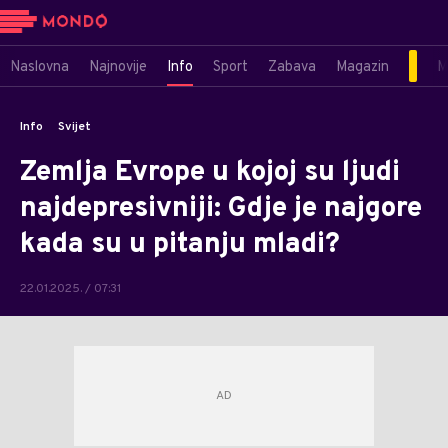
Naslovna
Najnovije
Info
Sport
Zabava
Magazin
M
Info
Svijet
Zemlja Evrope u kojoj su ljudi
najdepresivniji: Gdje je najgore
kada su u pitanju mladi?
22.01.2025. / 07:31