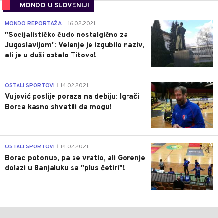
MONDO U SLOVENIJI
4
MONDO REPORTAŽA
16.02.2021.
|
"Socijalističko čudo nostalgično za
Jugoslavijom": Velenje je izgubilo naziv,
ali je u duši ostalo Titovo!
1
OSTALI SPORTOVI
14.02.2021.
|
Vujović poslije poraza na debiju: Igrači
Borca kasno shvatili da mogu!
3
OSTALI SPORTOVI
14.02.2021.
|
Borac potonuo, pa se vratio, ali Gorenje
dolazi u Banjaluku sa "plus četiri"!