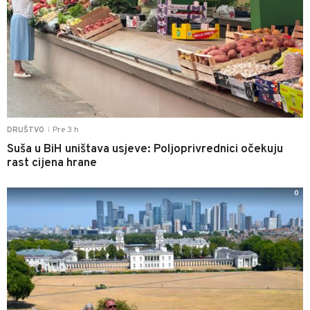
Pre 3 h
DRUŠTVO
|
Suša u BiH uništava usjeve: Poljoprivrednici očekuju
rast cijena hrane
0