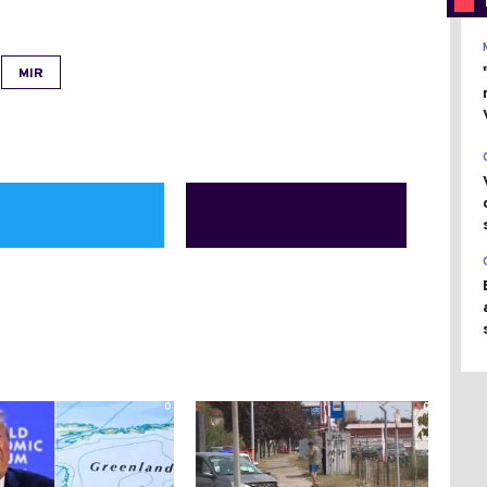
MIR
0
0