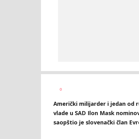
Dragana
AUTOR
0
Božić
Američki milijarder i jedan od 
vlade u SAD Ilon Mask nominov
saopštio je slovenački član E