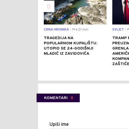
CRNA HRONIKA
Pre 21 min
SVIJET
P
|
|
TRAGEDIJA NA
TRAMP 
POPULARNOM KUPALIŠTU:
PREUZI
UTOPIO SE 24-GODIŠNJI
GRENLA
MLADIĆ IZ ZAVIDOVIĆA
AMERIČ
KOMPANI
ZAŠTIĆ
KOMENTARI
0
Upiši ime