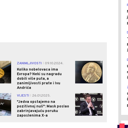
1
0
ZANIMLJIVOSTI
09.10.2024.
|
Koliko nobelovaca ima
Evropa? Neki su nagradu
dobili više puta, a
zanimljivosti prate i Ivu
Andrića
0
0
VIJESTI
26.01.2025.
|
"Jedva opstajemo na
pozitivnoj nuli": Mask poslao
zabrinjavajuću poruku
zaposlenima X-a