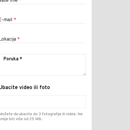
Vaše ime
*
E-mail
*
Lokacija
*
Ubacite video ili foto
Možete da ubacite do 3 fotografije ili videa. Ne
smije biti više od 25 MB.