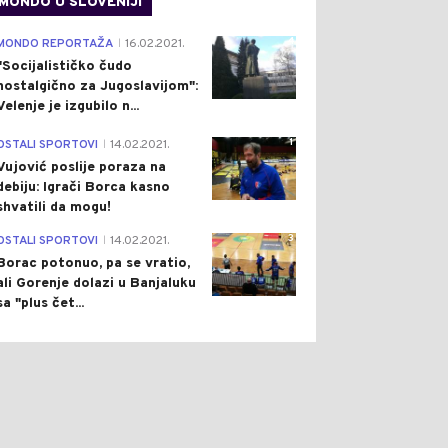
MONDO U SLOVENIJI
4
MONDO REPORTAŽA
16.02.2021.
|
"Socijalističko čudo
nostalgično za Jugoslavijom":
Velenje je izgubilo n...
1
OSTALI SPORTOVI
14.02.2021.
|
Vujović poslije poraza na
debiju: Igrači Borca kasno
shvatili da mogu!
3
OSTALI SPORTOVI
14.02.2021.
|
Borac potonuo, pa se vratio,
ali Gorenje dolazi u Banjaluku
sa "plus čet...
0
0