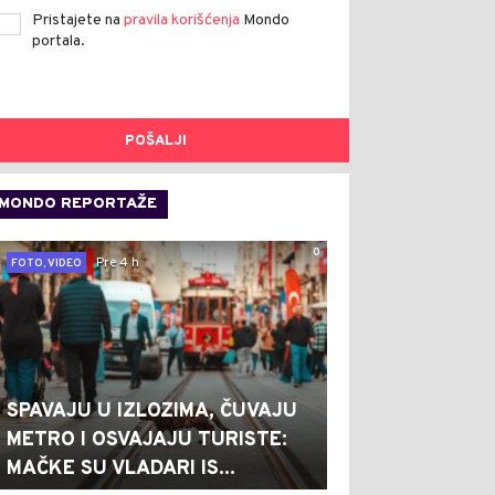
Pristajete na
pravila korišćenja
Mondo
portala.
POŠALJI
MONDO REPORTAŽE
0
Pre 4 h
FOTO, VIDEO
SPAVAJU U IZLOZIMA, ČUVAJU
METRO I OSVAJAJU TURISTE:
MAČKE SU VLADARI IS...