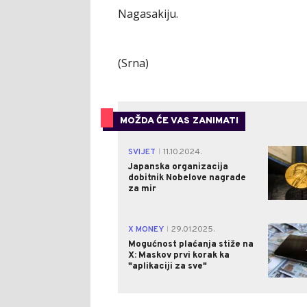
Nagasakiju.
(Srna)
MOŽDA ĆE VAS ZANIMATI
SVIJET
11.10.2024.
|
Japanska organizacija
dobitnik Nobelove nagrade
za mir
X MONEY
29.01.2025.
|
Mogućnost plaćanja stiže na
X: Maskov prvi korak ka
"aplikaciji za sve"