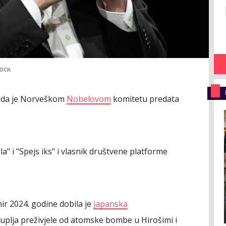
TOCK
o da je Norveškom
Nobelovom
komitetu predata
a" i "Spejs iks" i vlasnik društvene platforme
r 2024. godine dobila je
japanska
kuplja preživjele od atomske bombe u Hirošimi i