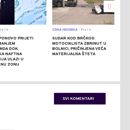
re 1 h
CRNA HRONIKA
Pre 1 h
REGI
|
PONOVO PRIJETI
SUDAR KOD BRČKOG:
POS
MANJEM
MOTOCIKLISTA ZBRINUT U
ALJ
NDA DOK
BOLNICI, PRIČINJENA VEĆA
USR
KA NAFTNA
MATERIJALNA ŠTETA
JA ULAZI U
ENU ZONU
SVI KOMENTARI