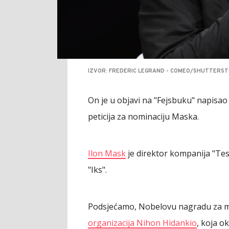
IZVOR: FREDERIC LEGRAND - COMEO/SHUTTERS
On je u objavi na "Fejsbuku" napisa
peticija za nominaciju Maska.
Ilon Mask
je direktor kompanija "Tesl
"Iks".
Podsjećamo, Nobelovu nagradu za mi
organizacija Nihon Hidankio
, koja o