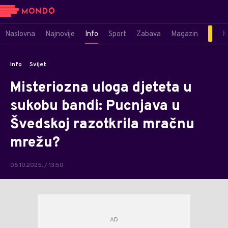
Naslovna
Najnovije
Info
Sport
Zabava
Magazin
M
Info
Svijet
Misteriozna uloga djeteta u
sukobu bandi: Pucnjava u
Švedskoj razotkrila mračnu
mrežu?
06.10.2025. / 13:50