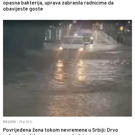
opasna bakterija, uprava zabranila radnicima da
obavijeste goste
0
Pre 10 h
REGION
|
Povrijeđena žena tokom nevremena u Srbiji: Drvo