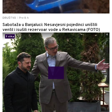
Pre 8 h
DRUŠTVO
|
Sabotaža u Banjaluci: Nesavjesni pojedinci uništili
ventil i isušili rezervoar vode u Rekavicama (FOTO)
0
5 slika