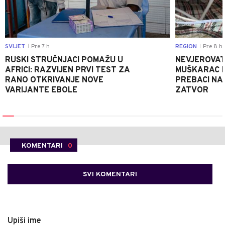
SVIJET
Pre 7 h
REGION
Pre 8 h
|
|
RUSKI STRUČNJACI POMAŽU U
NEVJEROVATA
AFRICI: RAZVIJEN PRVI TEST ZA
MUŠKARAC H
RANO OTKRIVANJE NOVE
PREBACI NA
VARIJANTE EBOLE
ZATVOR
KOMENTARI
0
SVI KOMENTARI
Upiši ime