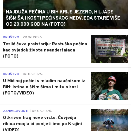
NAJDUŽA PEĆINA U BIH KRIJE JEZERO, HILJADE
ŠIŠMIŠA I KOSTI PEĆINSKOG MEDVJEDA STARE VIŠE
OD 20.000 GODINA (FOTO)
0
DRUŠTVO
28.06.2026.
|
Teslić čuva praistoriju: Rastuška pećina
kao svjedok života neandertalaca
(FOTO)
0
DRUŠTVO
06.06.2026.
|
U Mićinoj pećini s mladim naučnikom iz
BiH: Istina o šišmišima i mitu o kosi
(FOTO/VIDEO)
0
ZANIMLJIVOSTI
05.06.2026.
|
Otkriven trag nove vrste: Čovječja
ribica mogla bi ponijeti ime po Krajini
(VIDEO)