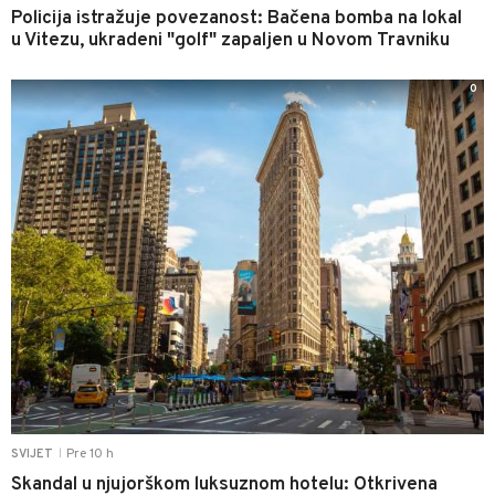
Policija istražuje povezanost: Bačena bomba na lokal
u Vitezu, ukradeni "golf" zapaljen u Novom Travniku
0
Pre 10 h
SVIJET
|
Skandal u njujorškom luksuznom hotelu: Otkrivena