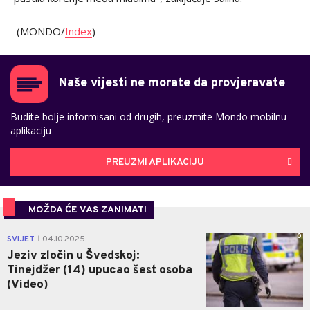
(MONDO/
Index
)
Naše vijesti ne morate da provjeravate
Budite bolje informisani od drugih, preuzmite Mondo mobilnu
aplikaciju
PREUZMI APLIKACIJU
MOŽDA ĆE VAS ZANIMATI
0
SVIJET
04.10.2025.
|
Jeziv zločin u Švedskoj:
Tinejdžer (14) upucao šest osoba
(Video)