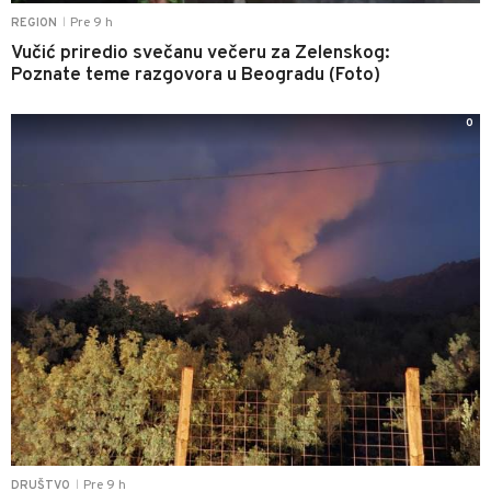
Pre 9 h
REGION
|
Vučić priredio svečanu večeru za Zelenskog:
Poznate teme razgovora u Beogradu (Foto)
0
Pre 9 h
DRUŠTVO
|