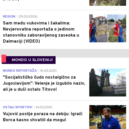
0
REGION
29.05.2026.
|
Sam među vukovima i šakalima:
Nevjerovatna reportaža o jedinom
stanovniku zaboravljenog zaseoka u
Dalmaciji (VIDEO)
MONDO U SLOVENIJI
4
MONDO REPORTAŽA
16.02.2021.
|
"Socijalističko čudo nostalgično za
Jugoslavijom": Velenje je izgubilo naziv,
ali je u duši ostalo Titovo!
1
OSTALI SPORTOVI
14.02.2021.
|
Vujović poslije poraza na debiju: Igrači
Borca kasno shvatili da mogu!