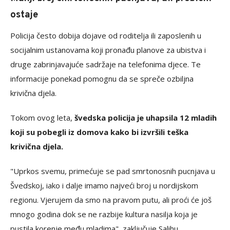
ostaje
Policija često dobija dojave od roditelja ili zaposlenih u
socijalnim ustanovama koji pronađu planove za ubistva i
druge zabrinjavajuće sadržaje na telefonima djece. Te
informacije ponekad pomognu da se spreče ozbiljna
krivična djela.
Tokom ovog leta,
švedska policija je uhapsila 12 mladih
koji su pobegli iz domova kako bi izvršili teška
krivična djela.
"Uprkos svemu, primećuje se pad smrtonosnih pucnjava u
Švedskoj, iako i dalje imamo najveći broj u nordijskom
regionu. Vjerujem da smo na pravom putu, ali proći će još
mnogo godina dok se ne razbije kultura nasilja koja je
pustila korenje među mladima", zaključuje Salihu.