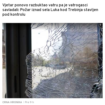
Vjetar ponovo razbuktao vatru pa je vatrogasci
savladali: Požar iznad sela Luka kod Trebinja stavljen
pod kontrolu
0
Pre 9 h
CRNA HRONIKA
|