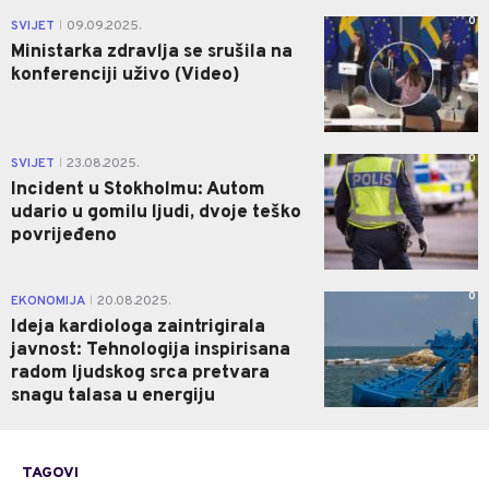
0
SVIJET
09.09.2025.
|
Ministarka zdravlja se srušila na
konferenciji uživo (Video)
0
SVIJET
23.08.2025.
|
Incident u Stokholmu: Autom
udario u gomilu ljudi, dvoje teško
povrijeđeno
0
EKONOMIJA
20.08.2025.
|
Ideja kardiologa zaintrigirala
javnost: Tehnologija inspirisana
radom ljudskog srca pretvara
snagu talasa u energiju
TAGOVI