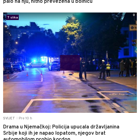
palo na nju, hitno prevezena u bolnicu
0
7 slika
Pre 10 h
SVIJET
|
Drama u Njemačkoj: Policija upucala državljanina
Srbije koji ih je napao lopatom, njegov brat
automobilom probio kordon