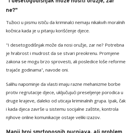
"I desetogodišnjak može nositi oružje, zar
ne?"
Tužioci u pismu ističu da kriminalci nemaju nikakvih moralnih
kočnica kada je u pitanju korišćenje djece.
"I desetogodišnjak može da nosi oružje, zar ne? Potrebna
je hrabrost i mudrost da se stvari preokrenu. Promjene
zakona se mogu brzo sprovesti, ali posledice loše reforme
trajaće godinama", navode oni.
Salihu napominje da vlasti imaju razne mehanizme borbe
protiv regrutacije djece, uključujući preseljenje porodica u
druge krajeve, daleko od uticaja kriminalnih grupa. Ipak, čak
i kada djeca završe u sistemu socijalne zaštite, kontrola
njihove online komunikacije ostaje veliki izazov.
Manji broj smrtonosnih pucnjava, ali problem