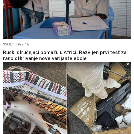
Pre 7 h
SVIJET
|
Ruski stručnjaci pomažu u Africi: Razvijen prvi test za
rano otkrivanje nove varijante ebole
0