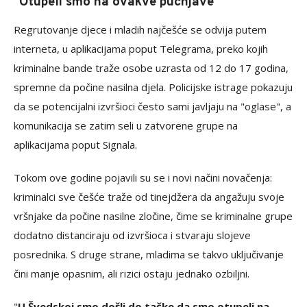
"Otupeli smo na ovakve pucnjave"
Regrutovanje djece i mladih najčešće se odvija putem
interneta, u aplikacijama poput Telegrama, preko kojih
kriminalne bande traže osobe uzrasta od 12 do 17 godina,
spremne da počine nasilna djela. Policijske istrage pokazuju
da se potencijalni izvršioci često sami javljaju na "oglase", a
komunikacija se zatim seli u zatvorene grupe na
aplikacijama poput Signala.
Tokom ove godine pojavili su se i novi načini novačenja:
kriminalci sve češće traže od tinejdžera da angažuju svoje
vršnjake da počine nasilne zločine, čime se kriminalne grupe
dodatno distanciraju od izvršioca i stvaraju slojeve
posrednika. S druge strane, mladima se takvo uključivanje
čini manje opasnim, ali rizici ostaju jednako ozbiljni.
"
U Švedskoj smo došli do tačke da smo otupeli na