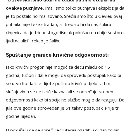
ovakve pucnjave.
Imali smo toliko pucnjava i eksplozija da
je to postalo normalizovano. Srećni smo što u Gevleu ovaj
put niko nije teže stradao, ali trebalo bi da nas šokira
činjenica da je trinaestogodišnjak pokušao da ubije šestoro
ljudi na ulici", rekao je Salihu.
Spuštanje granice krivične odgovornosti
Iako krivični progon nije moguć za decu mlađu od 15
godina, tužioci i dalje mogu da sprovedu postupak kako bi
se utvrdilo da li je dijete počinilo krivično djelo. U tim
slučajevima se ne izriče kazna, ali se određuje stepen
odgovornosti kako bi socijalne službe mogle da reaguju. Do
jula ove godine sproveden je 51 takav postupak. Prije tri
godine nijedan.
U pokušaju da se spreči regrutacija mladih u organizovani