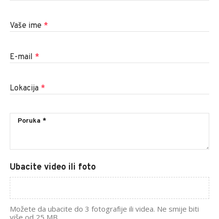
Vaše ime
*
E-mail
*
Lokacija
*
Ubacite video ili foto
Možete da ubacite do 3 fotografije ili videa. Ne smije biti
više od 25 MB.