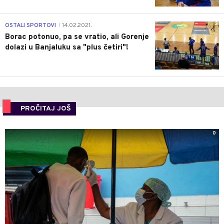
3
OSTALI SPORTOVI
14.02.2021.
|
Borac potonuo, pa se vratio, ali Gorenje
dolazi u Banjaluku sa "plus četiri"!
PROČITAJ JOŠ
0