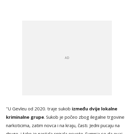
"U Gevleu od 2020. traje sukob
između dvije lokalne
kriminalne grupe
. Sukob je počeo zbog ilegalne trgovine
narkoticima, zatim novca i na kraju, časti. Jedni pucaju na
druge, i tako je nastala spirala osvete. Sumnja se da ovaj