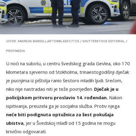
IZVOR: ANDREAS BARDELL/AFTONBLADET/TT/S / SHUTTERSTOCK EDITORIAL /
PROFIMEDIA
U noći na subotu, u centru švedskog grada Gevlea, oko 170
kilometara sjeverno od Stokholma, trinaestogodišnji dječak
je pucnjima iz pištolja ranio šestoro mladih ljudi. Srećom,
niko nije nastradao niti je teže povrijeđen.
Dječak je u
policijskom pritvoru proslavio 14. rođendan.
Nakon
ispitivanja, preuzela ga je socijalna služba. Protiv njega
neće biti podignuta optužnica za šest pokušaja
ubistva
, jer u Švedskoj mlađi od 15 godina ne mogu
krivično odgovarati.