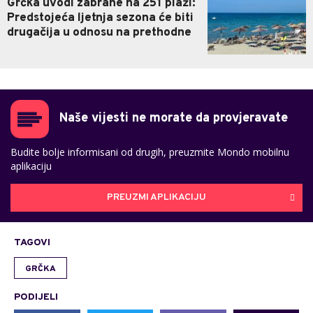
Grčka uvodi zabrane na 251 plaži:
Predstojeća ljetnja sezona će biti
drugačija u odnosu na prethodne
Naše vijesti ne morate da provjeravate
Budite bolje informisani od drugih, preuzmite Mondo mobilnu
aplikaciju
PREUZMI APLIKACIJU
TAGOVI
GRČKA
PODIJELI