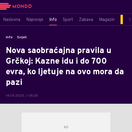
Naslovna
Najnovije
Info
Sport
Zabava
Magazin
M
Info
Svijet
Nova saobraćajna pravila u
Grčkoj: Kazne idu i do 700
evra, ko ljetuje na ovo mora da
pazi
14.05.2026. / 08:28