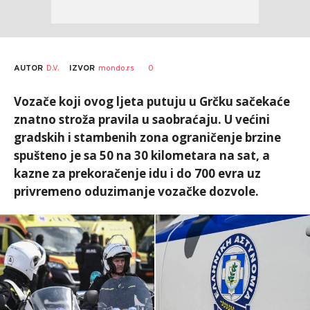
AUTOR
D.V.
0
IZVOR
mondo.rs
Vozače koji ovog ljeta putuju u Grčku sačekaće
znatno stroža pravila u saobraćaju. U većini
gradskih i stambenih zona ograničenje brzine
spušteno je sa 50 na 30 kilometara na sat, a
kazne za prekoračenje idu i do 700 evra uz
privremeno oduzimanje vozačke dozvole.