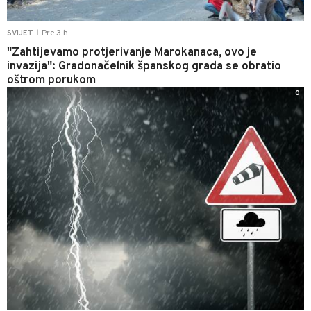
Pre 3 h
SVIJET
|
"Zahtijevamo protjerivanje Marokanaca, ovo je
invazija": Gradonačelnik španskog grada se obratio
oštrom porukom
0