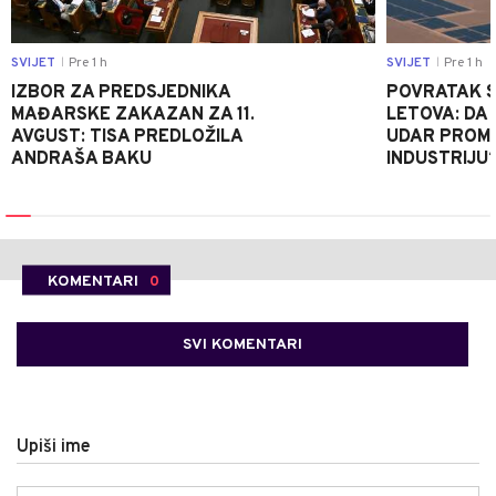
SVIJET
Pre 1 h
SVIJET
Pre 1 h
|
|
IZBOR ZA PREDSJEDNIKA
POVRATAK S
MAĐARSKE ZAKAZAN ZA 11.
LETOVA: DA L
AVGUST: TISA PREDLOŽILA
UDAR PROMIJ
ANDRAŠA BAKU
INDUSTRIJU
KOMENTARI
0
SVI KOMENTARI
Upiši ime