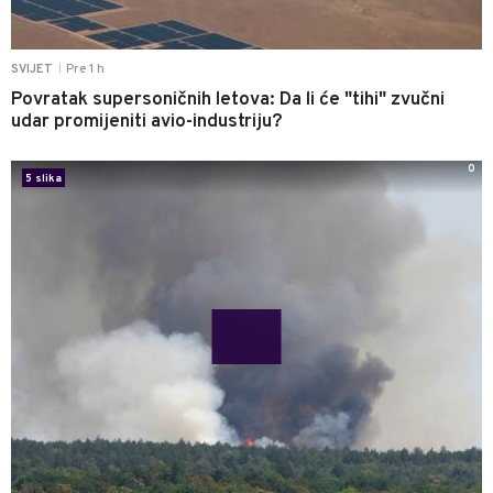
Pre 1 h
SVIJET
|
Povratak supersoničnih letova: Da li će "tihi" zvučni
udar promijeniti avio-industriju?
0
5 slika