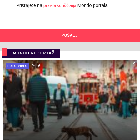
Pristajete na
Mondo portala.
pravila korišćenja
POŠALJI
MONDO REPORTAŽE
0
Pre 6 h
FOTO, VIDEO