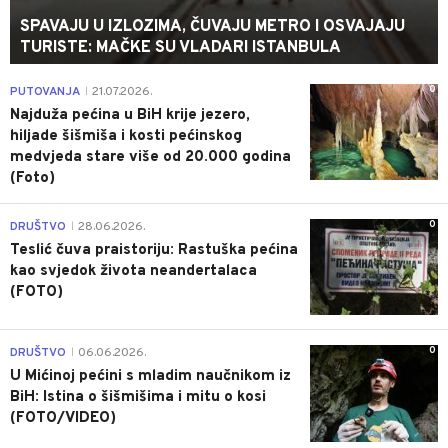
SPAVAJU U IZLOZIMA, ČUVAJU METRO I OSVAJAJU
TURISTE: MAČKE SU VLADARI ISTANBULA
0
PUTOVANJA
21.07.2026.
|
Najduža pećina u BiH krije jezero,
hiljade šišmiša i kosti pećinskog
medvjeda stare više od 20.000 godina
(Foto)
0
DRUŠTVO
28.06.2026.
|
Teslić čuva praistoriju: Rastuška pećina
kao svjedok života neandertalaca
(FOTO)
0
DRUŠTVO
06.06.2026.
|
U Mićinoj pećini s mladim naučnikom iz
BiH: Istina o šišmišima i mitu o kosi
(FOTO/VIDEO)