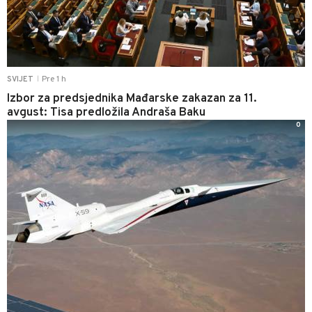
Pre 1 h
SVIJET
|
Izbor za predsjednika Mađarske zakazan za 11.
avgust: Tisa predložila Andraša Baku
0