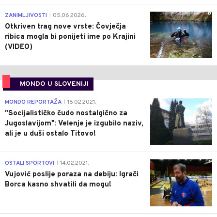
0
ZANIMLJIVOSTI
05.06.2026.
|
Otkriven trag nove vrste: Čovječja
ribica mogla bi ponijeti ime po Krajini
(VIDEO)
MONDO U SLOVENIJI
4
MONDO REPORTAŽA
16.02.2021.
|
"Socijalističko čudo nostalgično za
Jugoslavijom": Velenje je izgubilo naziv,
ali je u duši ostalo Titovo!
1
OSTALI SPORTOVI
14.02.2021.
|
Vujović poslije poraza na debiju: Igrači
Borca kasno shvatili da mogu!