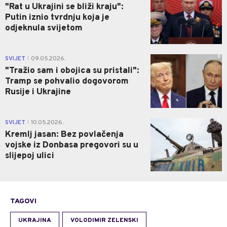
"Rat u Ukrajini se bliži kraju":
Putin iznio tvrdnju koja je
odjeknula svijetom
0
SVIJET
09.05.2026.
|
"Tražio sam i obojica su pristali":
Tramp se pohvalio dogovorom
Rusije i Ukrajine
0
SVIJET
10.05.2026.
|
Kremlj jasan: Bez povlačenja
vojske iz Donbasa pregovori su u
slijepoj ulici
TAGOVI
UKRAJINA
VOLODIMIR ZELENSKI