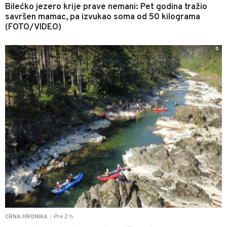
Bilećko jezero krije prave nemani: Pet godina tražio
savršen mamac, pa izvukao soma od 50 kilograma
(FOTO/VIDEO)
0
Pre 2 h
CRNA HRONIKA
|