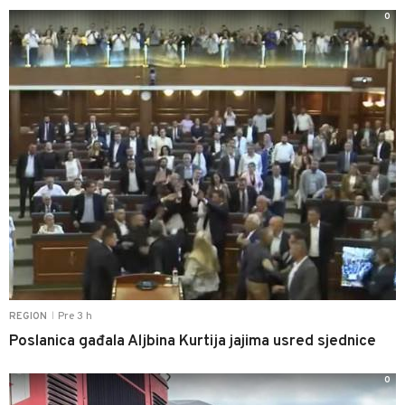
0
Pre 3 h
REGION
|
Poslanica gađala Aljbina Kurtija jajima usred sjednice
0