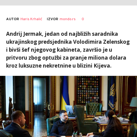
AUTOR
Haris Krhalić
0
IZVOR
mondo.rs
Andrij Jermak, jedan od najbližih saradnika
ukrajinskog predsjednika Volodimira Zelenskog
i bivši šef njegovog kabineta, završio je u
pritvoru zbog optužbi za pranje miliona dolara
kroz luksuzne nekretnine u blizini Kijeva.