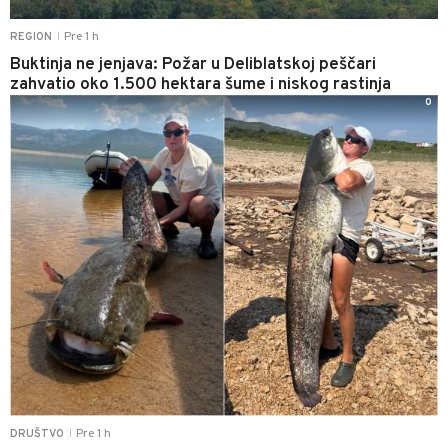
Pre 1 h
REGION
|
Buktinja ne jenjava: Požar u Deliblatskoj peščari
zahvatio oko 1.500 hektara šume i niskog rastinja
0
Pre 1 h
DRUŠTVO
|