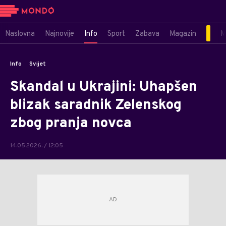
Naslovna
Najnovije
Info
Sport
Zabava
Magazin
M
Info
Svijet
Skandal u Ukrajini: Uhapšen
blizak saradnik Zelenskog
zbog pranja novca
14.05.2026. / 12:05