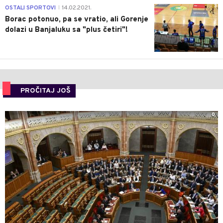
3
OSTALI SPORTOVI
14.02.2021.
|
Borac potonuo, pa se vratio, ali Gorenje
dolazi u Banjaluku sa "plus četiri"!
PROČITAJ JOŠ
0