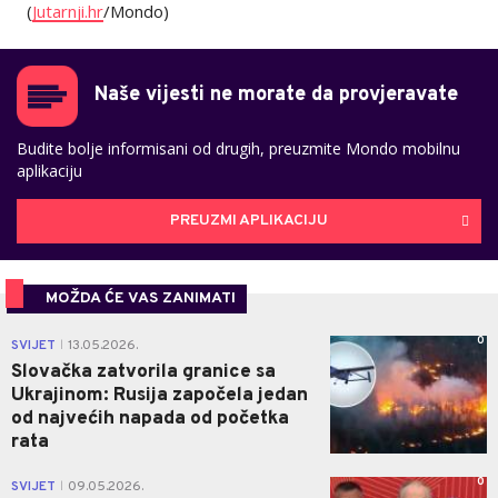
(
Jutarnji.hr
/Mondo)
Naše vijesti ne morate da provjeravate
Budite bolje informisani od drugih, preuzmite Mondo mobilnu
aplikaciju
PREUZMI APLIKACIJU
MOŽDA ĆE VAS ZANIMATI
0
SVIJET
13.05.2026.
|
Slovačka zatvorila granice sa
Ukrajinom: Rusija započela jedan
od najvećih napada od početka
rata
0
SVIJET
09.05.2026.
|