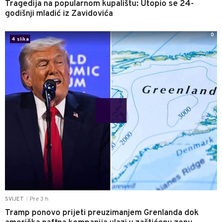
Tragedija na popularnom kupalištu: Utopio se 24-
godišnji mladić iz Zavidovića
0
4 slika
Pre 3 h
SVIJET
|
Tramp ponovo prijeti preuzimanjem Grenlanda dok