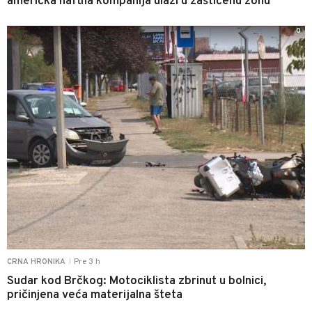
američka naftna kompanija ulazi u zaštićenu zonu
0
Pre 3 h
CRNA HRONIKA
|
Sudar kod Brčkog: Motociklista zbrinut u bolnici,
pričinjena veća materijalna šteta