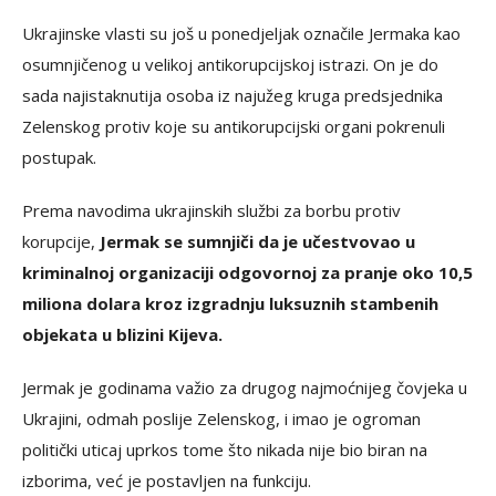
Ukrajinske vlasti su još u ponedjeljak označile Jermaka kao
osumnjičenog u velikoj antikorupcijskoj istrazi. On je do
sada najistaknutija osoba iz najužeg kruga predsjednika
Zelenskog protiv koje su antikorupcijski organi pokrenuli
postupak.
Prema navodima ukrajinskih službi za borbu protiv
korupcije,
Jermak se sumnjiči da je učestvovao u
kriminalnoj organizaciji odgovornoj za pranje oko 10,5
miliona dolara kroz izgradnju luksuznih stambenih
objekata u blizini Kijeva.
Jermak je godinama važio za drugog najmoćnijeg čovjeka u
Ukrajini, odmah poslije Zelenskog, i imao je ogroman
politički uticaj uprkos tome što nikada nije bio biran na
izborima, već je postavljen na funkciju.