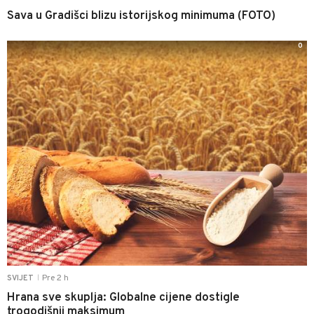
Sava u Gradišci blizu istorijskog minimuma (FOTO)
0
Pre 2 h
SVIJET
|
Hrana sve skuplja: Globalne cijene dostigle
trogodišnji maksimum