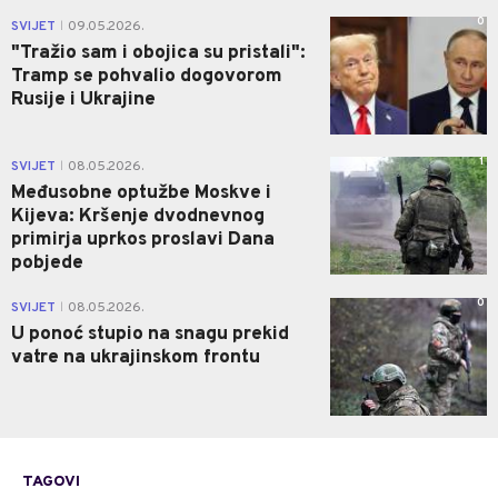
0
SVIJET
09.05.2026.
|
"Tražio sam i obojica su pristali":
Tramp se pohvalio dogovorom
Rusije i Ukrajine
1
SVIJET
08.05.2026.
|
Međusobne optužbe Moskve i
Kijeva: Kršenje dvodnevnog
primirja uprkos proslavi Dana
pobjede
0
SVIJET
08.05.2026.
|
U ponoć stupio na snagu prekid
vatre na ukrajinskom frontu
TAGOVI