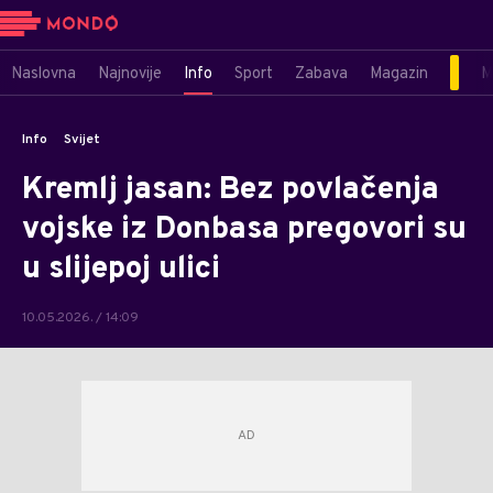
Naslovna
Najnovije
Info
Sport
Zabava
Magazin
M
Info
Svijet
Kremlj jasan: Bez povlačenja
vojske iz Donbasa pregovori su
u slijepoj ulici
10.05.2026. / 14:09