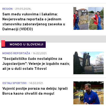
0
REGION
29.05.2026.
|
Sam među vukovima i šakalima:
Nevjerovatna reportaža o jedinom
stanovniku zaboravljenog zaseoka u
Dalmaciji (VIDEO)
MONDO U SLOVENIJI
4
MONDO REPORTAŽA
16.02.2021.
|
"Socijalističko čudo nostalgično za
Jugoslavijom": Velenje je izgubilo naziv,
ali je u duši ostalo Titovo!
1
OSTALI SPORTOVI
14.02.2021.
|
Vujović poslije poraza na debiju: Igrači
Borca kasno shvatili da mogu!