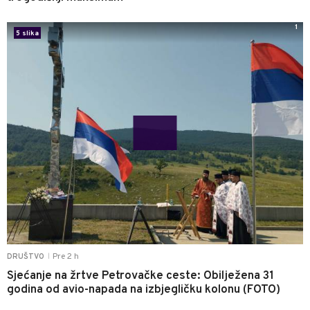
1
5 slika
Pre 2 h
DRUŠTVO
|
Sjećanje na žrtve Petrovačke ceste: Obilježena 31
godina od avio-napada na izbjegličku kolonu (FOTO)