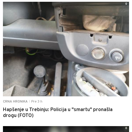
0
Pre 3 h
CRNA HRONIKA
|
Hapšenje u Trebinju: Policija u "smartu" pronašla
drogu (FOTO)
0