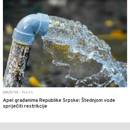
Pre 3 h
DRUŠTVO
|
Apel građanima Republike Srpske: Štednjom vode
spriječiti restrikcije