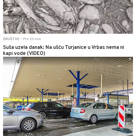
Pre 33 min
DRUŠTVO
|
Suša uzela danak: Na ušću Turjanice u Vrbas nema ni
kapi vode (VIDEO)
0