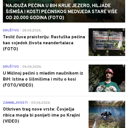
NAJDUŽA PEĆINA U BIH KRIJE JEZERO, HILJADE
ŠIŠMIŠA I KOSTI PEĆINSKOG MEDVJEDA STARE VIŠE
OD 20.000 GODINA (FOTO)
0
DRUŠTVO
28.06.2026.
|
Teslić čuva praistoriju: Rastuška pećina
kao svjedok života neandertalaca
(FOTO)
0
DRUŠTVO
06.06.2026.
|
U Mićinoj pećini s mladim naučnikom iz
BiH: Istina o šišmišima i mitu o kosi
(FOTO/VIDEO)
0
ZANIMLJIVOSTI
05.06.2026.
|
Otkriven trag nove vrste: Čovječja
ribica mogla bi ponijeti ime po Krajini
(VIDEO)