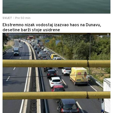
Pre 50 min
SVIJET
|
Ekstremno nizak vodostaj izazvao haos na Dunavu,
desetine barži stoje usidrene
0