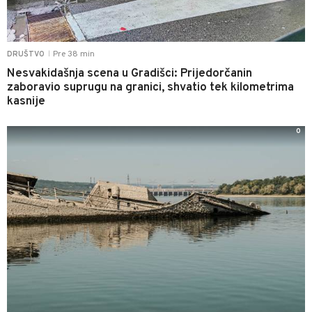
Pre 38 min
DRUŠTVO
|
Nesvakidašnja scena u Gradišci: Prijedorčanin
zaboravio suprugu na granici, shvatio tek kilometrima
kasnije
0