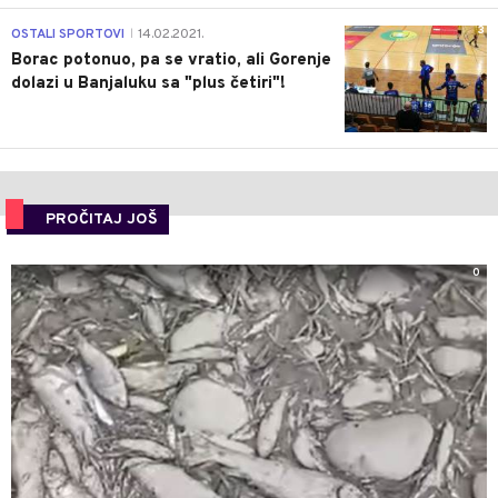
3
OSTALI SPORTOVI
14.02.2021.
|
Borac potonuo, pa se vratio, ali Gorenje
dolazi u Banjaluku sa "plus četiri"!
PROČITAJ JOŠ
0