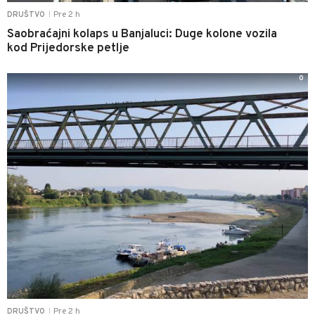
Pre 2 h
DRUŠTVO
|
Saobraćajni kolaps u Banjaluci: Duge kolone vozila
kod Prijedorske petlje
0
Pre 2 h
DRUŠTVO
|