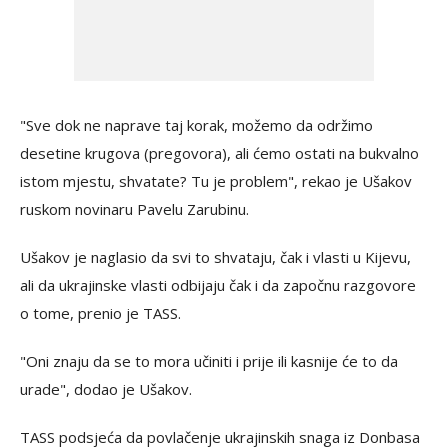
"Sve dok ne naprave taj korak, možemo da održimo
desetine krugova (pregovora), ali ćemo ostati na bukvalno
istom mjestu, shvatate? Tu je problem", rekao je Ušakov
ruskom novinaru Pavelu Zarubinu.
Ušakov je naglasio da svi to shvataju, čak i vlasti u Kijevu,
ali da ukrajinske vlasti odbijaju čak i da započnu razgovore
o tome, prenio je TASS.
"Oni znaju da se to mora učiniti i prije ili kasnije će to da
urade", dodao je Ušakov.
TASS podsjeća da povlačenje ukrajinskih snaga iz Donbasa