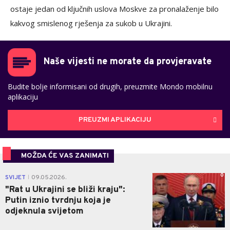
ostaje jedan od ključnih uslova Moskve za pronalaženje bilo
kakvog smislenog rješenja za sukob u Ukrajini.
Naše vijesti ne morate da provjeravate
Budite bolje informisani od drugih, preuzmite Mondo mobilnu
aplikaciju
PREUZMI APLIKACIJU
MOŽDA ĆE VAS ZANIMATI
0
SVIJET
09.05.2026.
|
"Rat u Ukrajini se bliži kraju":
Putin iznio tvrdnju koja je
odjeknula svijetom