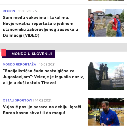
0
REGION
29.05.2026.
|
Sam među vukovima i šakalima:
Nevjerovatna reportaža o jedinom
stanovniku zaboravljenog zaseoka u
Dalmaciji (VIDEO)
MONDO U SLOVENIJI
4
MONDO REPORTAŽA
16.02.2021.
|
"Socijalističko čudo nostalgično za
Jugoslavijom": Velenje je izgubilo naziv,
ali je u duši ostalo Titovo!
1
OSTALI SPORTOVI
14.02.2021.
|
Vujović poslije poraza na debiju: Igrači
Borca kasno shvatili da mogu!