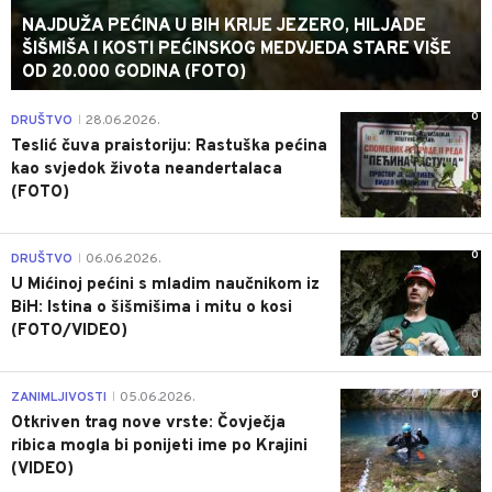
NAJDUŽA PEĆINA U BIH KRIJE JEZERO, HILJADE
ŠIŠMIŠA I KOSTI PEĆINSKOG MEDVJEDA STARE VIŠE
OD 20.000 GODINA (FOTO)
0
DRUŠTVO
28.06.2026.
|
Teslić čuva praistoriju: Rastuška pećina
kao svjedok života neandertalaca
(FOTO)
0
DRUŠTVO
06.06.2026.
|
U Mićinoj pećini s mladim naučnikom iz
BiH: Istina o šišmišima i mitu o kosi
(FOTO/VIDEO)
0
ZANIMLJIVOSTI
05.06.2026.
|
Otkriven trag nove vrste: Čovječja
ribica mogla bi ponijeti ime po Krajini
(VIDEO)