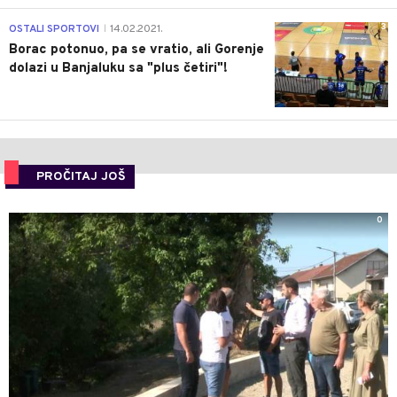
3
OSTALI SPORTOVI
14.02.2021.
|
Borac potonuo, pa se vratio, ali Gorenje
dolazi u Banjaluku sa "plus četiri"!
PROČITAJ JOŠ
0