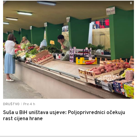
0
Pre 4 h
DRUŠTVO
|
Suša u BiH uništava usjeve: Poljoprivrednici očekuju
rast cijena hrane