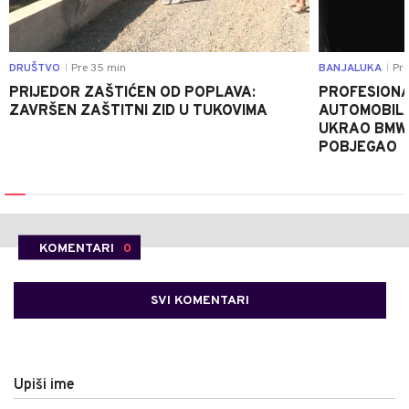
DRUŠTVO
Pre 35 min
BANJALUKA
Pre
|
|
PRIJEDOR ZAŠTIĆEN OD POPLAVA:
PROFESIONA
ZAVRŠEN ZAŠTITNI ZID U TUKOVIMA
AUTOMOBIL
UKRAO BMW-
POBJEGAO
KOMENTARI
0
SVI KOMENTARI
Upiši ime