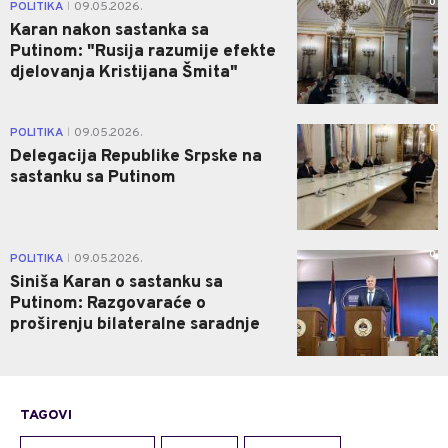
0
POLITIKA
09.05.2026.
|
Karan nakon sastanka sa
Putinom: "Rusija razumije efekte
djelovanja Kristijana Šmita"
0
POLITIKA
09.05.2026.
|
Delegacija Republike Srpske na
sastanku sa Putinom
0
POLITIKA
09.05.2026.
|
Siniša Karan o sastanku sa
Putinom: Razgovaraće o
proširenju bilateralne saradnje
TAGOVI