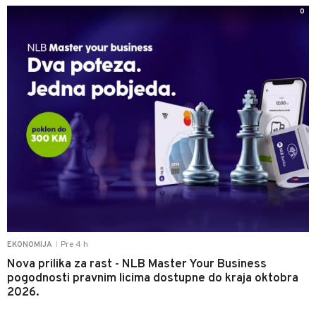
0
Pre 4 h
EKONOMIJA
|
Nova prilika za rast - NLB Master Your Business
pogodnosti pravnim licima dostupne do kraja oktobra
2026.