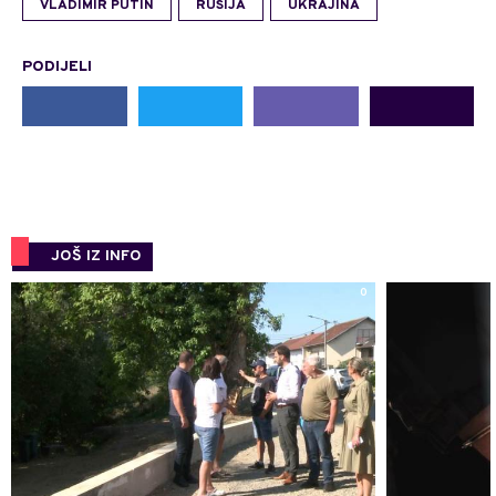
VLADIMIR PUTIN
RUSIJA
UKRAJINA
PODIJELI
JOŠ IZ INFO
0