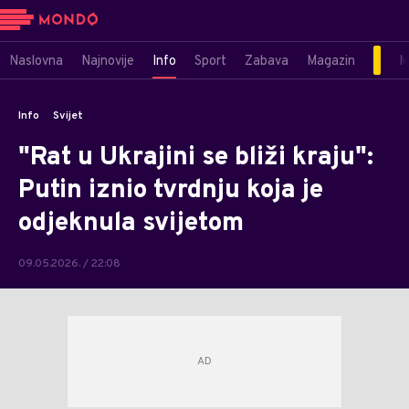
Naslovna
Najnovije
Info
Sport
Zabava
Magazin
M
Info
Svijet
"Rat u Ukrajini se bliži kraju":
Putin iznio tvrdnju koja je
odjeknula svijetom
09.05.2026. / 22:08