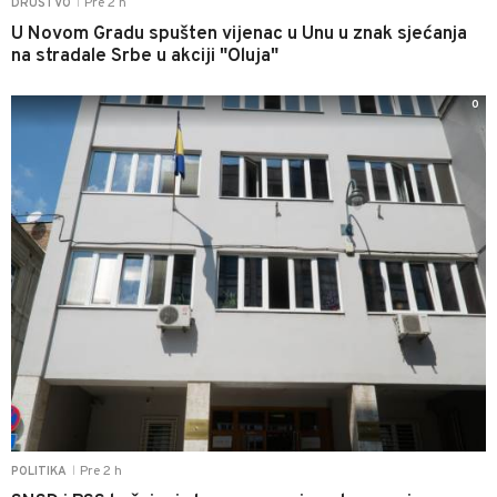
Pre 2 h
DRUŠTVO
|
U Novom Gradu spušten vijenac u Unu u znak sjećanja
na stradale Srbe u akciji "Oluja"
0
Pre 2 h
POLITIKA
|