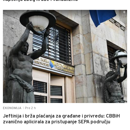
0
Pre 2 h
EKONOMIJA
|
Jeftinija i brža plaćanja za građane i privredu: CBBiH
zvanično aplicirala za pristupanje SEPA području