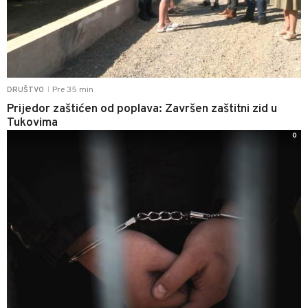
Pre 35 min
DRUŠTVO
|
Prijedor zaštićen od poplava: Završen zaštitni zid u
Tukovima
0