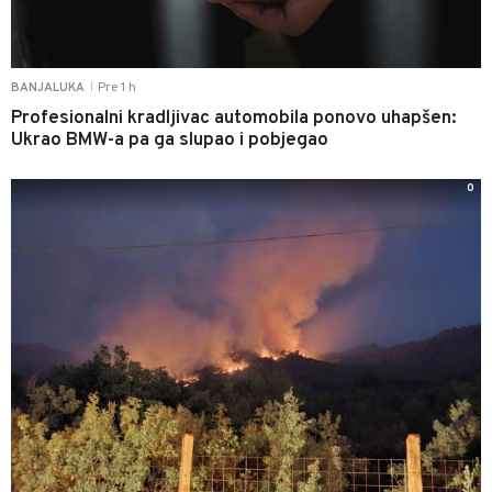
Pre 1 h
BANJALUKA
|
Profesionalni kradljivac automobila ponovo uhapšen:
Ukrao BMW-a pa ga slupao i pobjegao
0