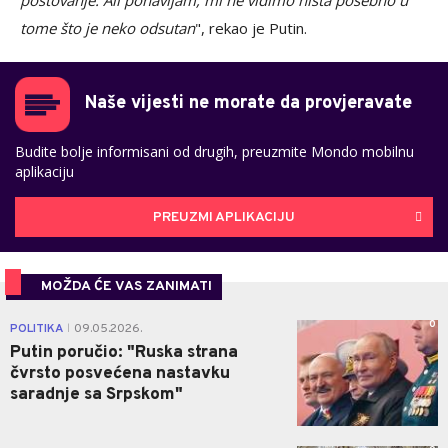
poštovanje. Ali ponavljam, mi ne vidimo ništa posebno u
tome što je neko odsutan
", rekao je Putin.
Naše vijesti ne morate da provjeravate
Budite bolje informisani od drugih, preuzmite Mondo mobilnu
aplikaciju
PREUZMI APLIKACIJU
MOŽDA ĆE VAS ZANIMATI
0
POLITIKA
09.05.2026.
|
Putin poručio: "Ruska strana
čvrsto posvećena nastavku
saradnje sa Srpskom"