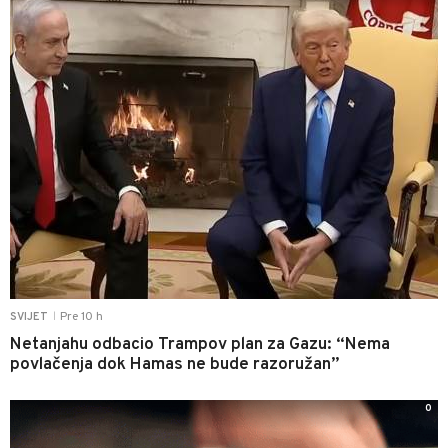
Pre 10 h
SVIJET
|
Netanjahu odbacio Trampov plan za Gazu: “Nema
povlačenja dok Hamas ne bude razoružan”
0