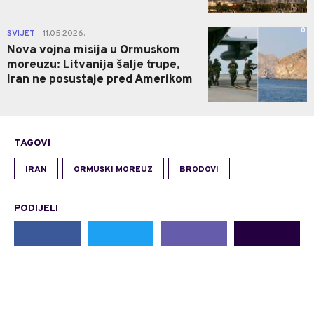
0
SVIJET
11.05.2026.
|
Nova vojna misija u Ormuskom
moreuzu: Litvanija šalje trupe,
Iran ne posustaje pred Amerikom
TAGOVI
IRAN
ORMUSKI MOREUZ
BRODOVI
PODIJELI