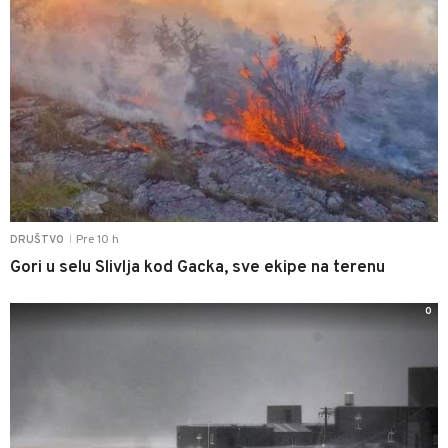
Pre 10 h
DRUŠTVO
|
Gori u selu Slivlja kod Gacka, sve ekipe na terenu
0