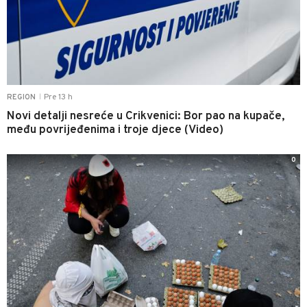
Pre 13 h
REGION
|
Novi detalji nesreće u Crikvenici: Bor pao na kupače,
među povrijeđenima i troje djece (Video)
0