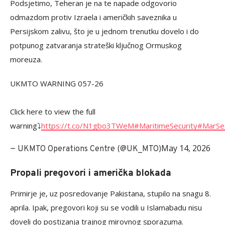
Podsjetimo, Teheran je na te napade odgovorio
odmazdom protiv Izraela i američkih saveznika u
Persijskom zalivu, što je u jednom trenutku dovelo i do
potpunog zatvaranja strateški ključnog Ormuskog
moreuza.
UKMTO WARNING 057-26
Click here to view the full
warning⤵️
https://t.co/N1gbo3TWeM
#MaritimeSecurity
#MarSe
May 14, 2026
— UKMTO Operations Centre (@UK_MTO)
Propali pregovori i američka blokada
Primirje je, uz posredovanje Pakistana, stupilo na snagu 8.
aprila. Ipak, pregovori koji su se vodili u Islamabadu nisu
doveli do postizanja trajnog mirovnog sporazuma.