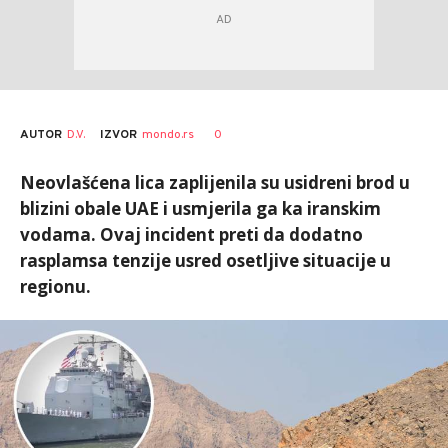
AUTOR
D.V.
0
IZVOR
mondo.rs
Neovlašćena lica zaplijenila su usidreni brod u
blizini obale UAE i usmjerila ga ka iranskim
vodama. Ovaj incident preti da dodatno
rasplamsa tenzije usred osetljive situacije u
regionu.