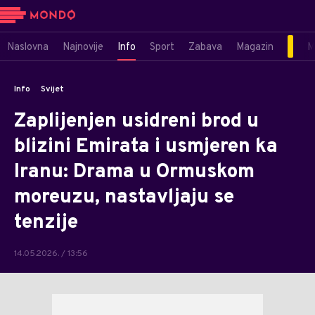
Naslovna
Najnovije
Info
Sport
Zabava
Magazin
M
Info
Svijet
Zaplijenjen usidreni brod u
blizini Emirata i usmjeren ka
Iranu: Drama u Ormuskom
moreuzu, nastavljaju se
tenzije
14.05.2026. / 13:56