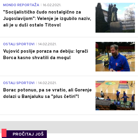
4
MONDO REPORTAŽA
16.02.2021.
|
"Socijalističko čudo nostalgično za
Jugoslavijom": Velenje je izgubilo naziv,
ali je u duši ostalo Titovo!
1
OSTALI SPORTOVI
14.02.2021.
|
Vujović poslije poraza na debiju: Igrači
Borca kasno shvatili da mogu!
3
OSTALI SPORTOVI
14.02.2021.
|
Borac potonuo, pa se vratio, ali Gorenje
dolazi u Banjaluku sa "plus četiri"!
PROČITAJ JOŠ