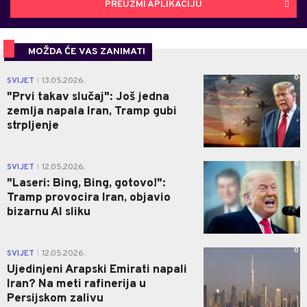
PREUZMI APLIKACIJU
MOŽDA ĆE VAS ZANIMATI
0
SVIJET
13.05.2026.
|
"Prvi takav slučaj": Još jedna
zemlja napala Iran, Tramp gubi
strpljenje
0
SVIJET
12.05.2026.
|
"Laseri: Bing, Bing, gotovo!":
Tramp provocira Iran, objavio
bizarnu AI sliku
0
SVIJET
12.05.2026.
|
Ujedinjeni Arapski Emirati napali
Iran? Na meti rafinerija u
Persijskom zalivu