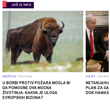
JOŠ IZ INFO
0
DRUŠTVO
Pre 9 min
SVIJET
Pre 10 h
|
|
U BORBI PROTIV POŽARA MOGLA BI
NETANJAHU
DA POMOGNE OVA MOĆNA
PLAN ZA GA
ŽIVOTINJA: KAKVA JE ULOGA
DOK HAMAS
EVROPSKIH BIZONA?