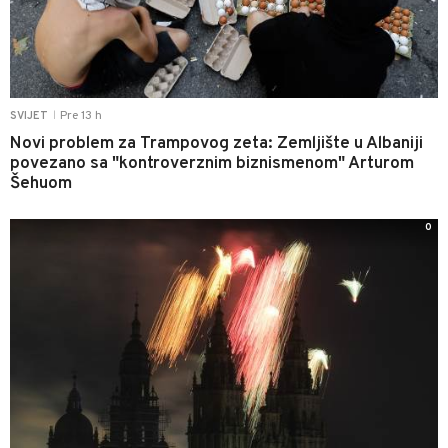
Pre 13 h
SVIJET
|
Novi problem za Trampovog zeta: Zemljište u Albaniji
povezano sa "kontroverznim biznismenom" Arturom
Šehuom
0