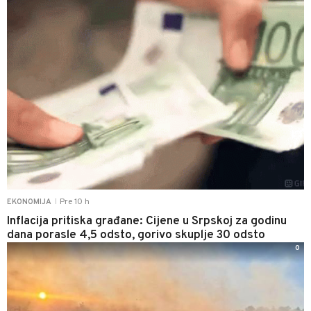
Pre 10 h
EKONOMIJA
|
Inflacija pritiska građane: Cijene u Srpskoj za godinu
dana porasle 4,5 odsto, gorivo skuplje 30 odsto
0