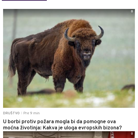
0
Pre 9 min
DRUŠTVO
|
U borbi protiv požara mogla bi da pomogne ova
moćna životinja: Kakva je uloga evropskih bizona?
0