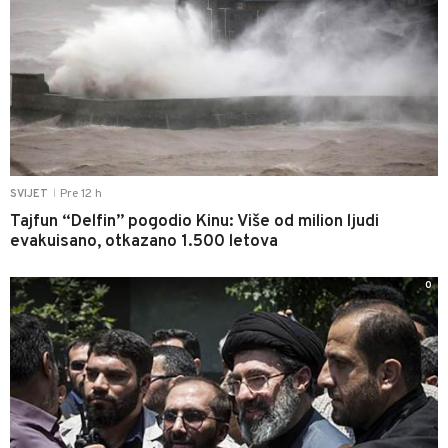
Pre 12 h
SVIJET
|
Tajfun “Delfin” pogodio Kinu: Više od milion ljudi
evakuisano, otkazano 1.500 letova
0