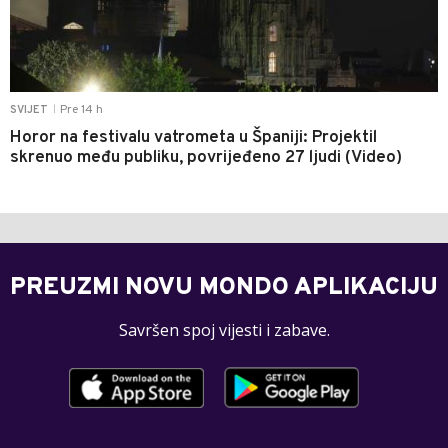
Pre 14 h
SVIJET
|
Horor na festivalu vatrometa u Španiji: Projektil
skrenuo među publiku, povrijeđeno 27 ljudi (Video)
PREUZMI NOVU MONDO APLIKACIJU
Savršen spoj vijesti i zabave.