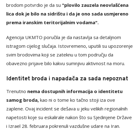
brodom potvrdio je da su
"plovilo zauzela neovlašćena
lica dok je bilo na sidrištu i da je ono sada usmjereno
prema iranskim teritorijalnim vodama".
Agencija UKMTO poručila je da nastavlja sa detaljnom
istragom cijelog slučaja. Istovremeno, uputili su upozorenje
svim brodovima koji se zateknu u tom području da
obavezno prijave bilo kakvu sumnjivu aktivnost na moru.
Identitet broda i napadača za sada nepoznat
Trenutno
nema dostupnih informacija o identitetu
samog broda,
kao ni o tome ko tačno stoji iza ove
zaplene. Ovaj incident se dešava u jeku velikih regionalnih
napetosti koje su eskalirale nakon što su Sjedinjene Države
i Izrael 28. februara pokrenuli vazdušne udare na Iran.