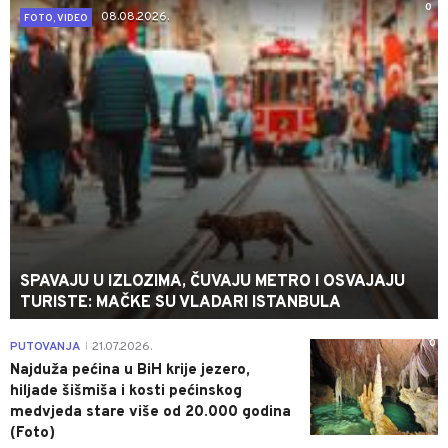
0
08.08.2026.
FOTO, VIDEO
SPAVAJU U IZLOZIMA, ČUVAJU METRO I OSVAJAJU
TURISTE: MAČKE SU VLADARI ISTANBULA
0
PUTOVANJA
21.07.2026.
|
Najduža pećina u BiH krije jezero,
hiljade šišmiša i kosti pećinskog
medvjeda stare više od 20.000 godina
(Foto)