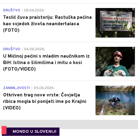
0
DRUŠTVO
28.06.2026.
|
Teslić čuva praistoriju: Rastuška pećina
kao svjedok života neandertalaca
(FOTO)
0
DRUŠTVO
06.06.2026.
|
U Mićinoj pećini s mladim naučnikom iz
BiH: Istina o šišmišima i mitu o kosi
(FOTO/VIDEO)
0
ZANIMLJIVOSTI
05.06.2026.
|
Otkriven trag nove vrste: Čovječja
ribica mogla bi ponijeti ime po Krajini
(VIDEO)
MONDO U SLOVENIJI