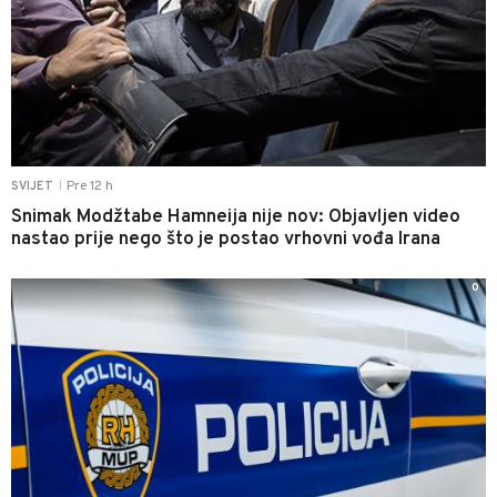
Pre 12 h
SVIJET
|
Snimak Modžtabe Hamneija nije nov: Objavljen video
nastao prije nego što je postao vrhovni vođa Irana
0