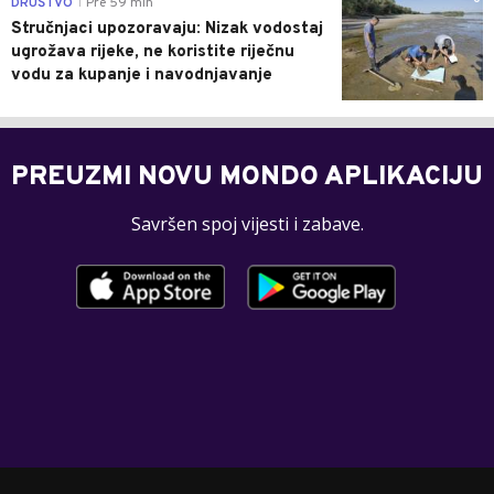
DRUŠTVO
Pre 59 min
|
Stručnjaci upozoravaju: Nizak vodostaj
ugrožava rijeke, ne koristite riječnu
vodu za kupanje i navodnjavanje
PREUZMI NOVU MONDO APLIKACIJU
Savršen spoj vijesti i zabave.