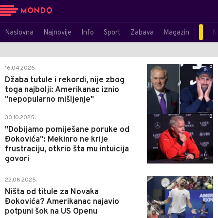
Naslovna
Najnovije
Info
Sport
Zabava
Magazin
M
0
16.04.2026.
Džaba tutule i rekordi, nije zbog
toga najbolji: Amerikanac iznio
"nepopularno mišljenje"
0
30.10.2025.
"Dobijamo pomiješane poruke od
Đokovića": Mekinro ne krije
frustraciju, otkrio šta mu intuicija
govori
0
22.08.2025.
Ništa od titule za Novaka
Đokovića? Amerikanac najavio
potpuni šok na US Openu