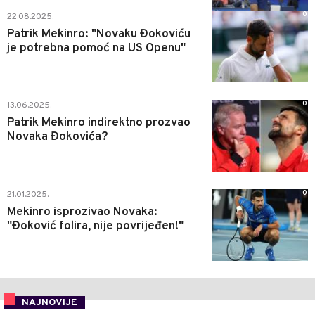
0
22.08.2025.
Patrik Mekinro: "Novaku Đokoviću
je potrebna pomoć na US Openu"
0
13.06.2025.
Patrik Mekinro indirektno prozvao
Novaka Đokovića?
0
21.01.2025.
Mekinro isprozivao Novaka:
"Đoković folira, nije povrijeđen!"
NAJNOVIJE