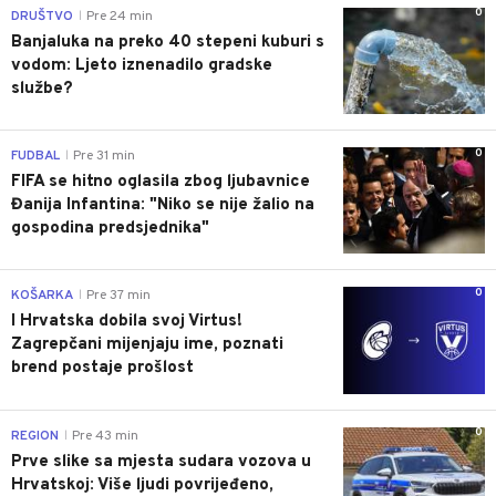
0
DRUŠTVO
Pre 24 min
|
Banjaluka na preko 40 stepeni kuburi s
vodom: Ljeto iznenadilo gradske
službe?
0
FUDBAL
Pre 31 min
|
FIFA se hitno oglasila zbog ljubavnice
Đanija Infantina: "Niko se nije žalio na
gospodina predsjednika"
0
KOŠARKA
Pre 37 min
|
I Hrvatska dobila svoj Virtus!
Zagrepčani mijenjaju ime, poznati
brend postaje prošlost
0
REGION
Pre 43 min
|
Prve slike sa mjesta sudara vozova u
Hrvatskoj: Više ljudi povrijeđeno,