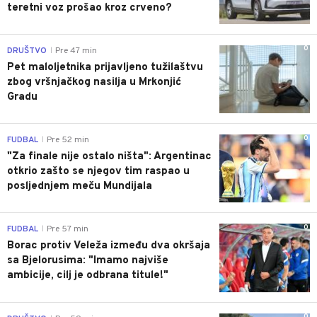
teretni voz prošao kroz crveno?
0
DRUŠTVO
Pre 47 min
|
Pet maloljetnika prijavljeno tužilaštvu
zbog vršnjačkog nasilja u Mrkonjić
Gradu
0
FUDBAL
Pre 52 min
|
"Za finale nije ostalo ništa": Argentinac
otkrio zašto se njegov tim raspao u
posljednjem meču Mundijala
0
FUDBAL
Pre 57 min
|
Borac protiv Veleža između dva okršaja
sa Bjelorusima: "Imamo najviše
ambicije, cilj je odbrana titule!"
0